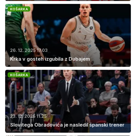
KOŠARKA
26. 12. 2025 17.03
Krka v gosteh izgubila z Dubajem
KOŠARKA
23. 12. 2025 11.25
Slovitega Obradovića je nasledil španski trener