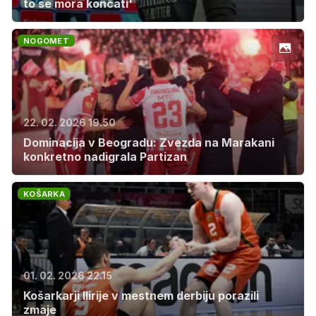
to se mora končati'
NOGOMET
22. 02. 2026 19.50
Dominacija v Beogradu: Zvezda na Marakani
konkretno nadigrala Partizan
KOŠARKA
01. 02. 2026 22.15
Košarkarji Ilirije v mestnem derbiju porazili
zmaje