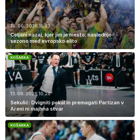
19. 06. 2026 15.23
Celjani nazaj, kjer jim je mesto: naslednjo
sezono med evropsko elito
KOŠARKA
13. 06. 2026 10.28
Sekulić: Dvigniti pokal in premagati Partizan v
Areni ni majhna stvar
KOŠARKA