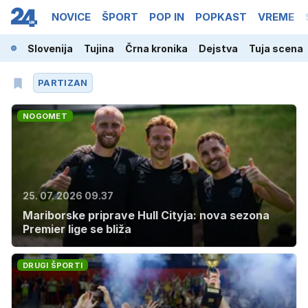
NOVICE
ŠPORT
POP IN
POPKAST
VREME
Slovenija
Tujina
Črna kronika
Dejstva
Tuja scena
PARTIZAN
NOGOMET
25. 07. 2026 09.37
Mariborske priprave Hull Cityja: nova sezona
Premier lige se bliža
DRUGI ŠPORTI