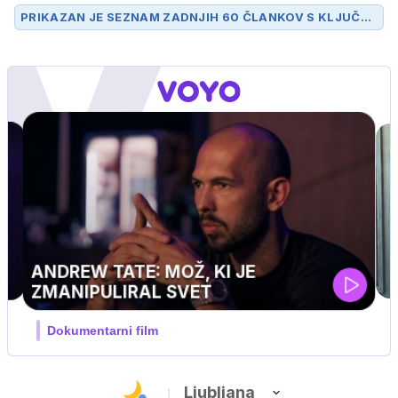
PRIKAZAN JE SEZNAM ZADNJIH 60 ČLANKOV S KLJUČN
O BESEDO
PARTIZAN
.
UEFA SUPERPOKAL
V živo na VOYO: sreda ob 20.30
…
Ljubljana