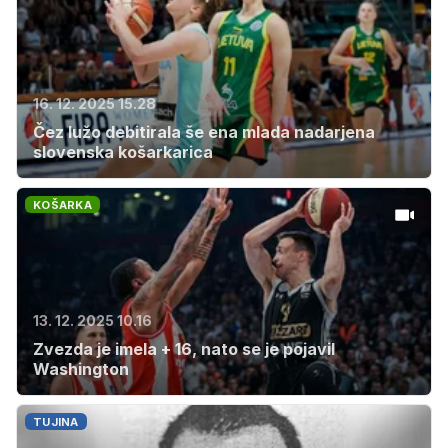
16. 12. 2025 15.28
Čez lužo debitirala še ena mlada nadarjena
slovenska košarkarica
KOŠARKA
13. 12. 2025 10.16
Zvezda je imela + 16, nato se je pojavil
Washington
TUJINA