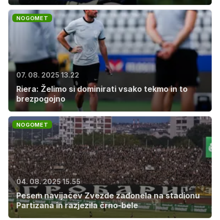
NOGOMET
07. 08. 2025 13.22
Riera: Želimo si dominirati vsako tekmo in to
brezpogojno
NOGOMET
04. 08. 2025 15.55
Pesem navijačev Zvezde zadonela na stadionu
Partizana in razjezila črno-bele