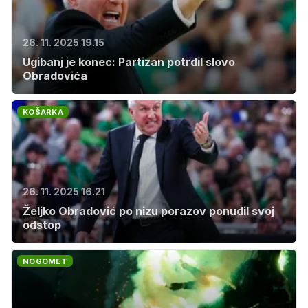
26. 11. 2025 19.15
Ugibanj je konec: Partizan potrdil slovo
Obradovića
KOŠARKA
26. 11. 2025 16.21
Željko Obradović po nizu porazov ponudil svoj
odstop
NOGOMET