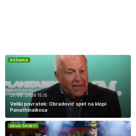
KOŠARKA
21. 06. 2026 15.15
Veliki povratek: Obradović spet na klopi
Panathinaikosa
DRUGI ŠPORTI