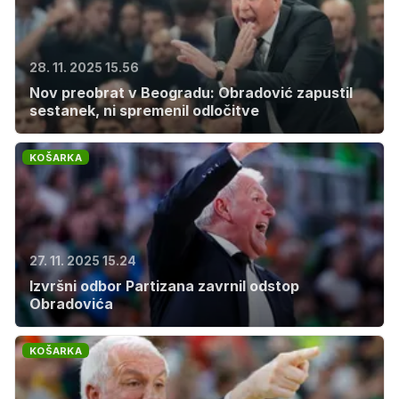
28. 11. 2025 15.56
Nov preobrat v Beogradu: Obradović zapustil
sestanek, ni spremenil odločitve
KOŠARKA
27. 11. 2025 15.24
Izvršni odbor Partizana zavrnil odstop
Obradovića
KOŠARKA