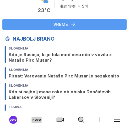
4km/h
S
23°C
VREME
NAJBOLJ BRANO
SLOVENIJA
Kdo je Rusinja, ki je bila med nesrečo v vozilu z
Natašo Pirc Musar?
SLOVENIJA
Pirnat: Varovanje Nataše Pirc Musar je nezakonito
SLOVENIJA
Kdo si najbolj mane roke ob obisku Dončićevih
Lakersov v Sloveniji?
TUJINA
Mojstrsko reševanje: helikopter lebdel nad
skalami, ven skočili reševalci
TUJINA