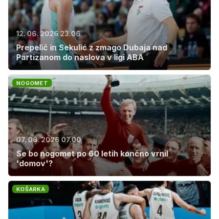
12. 06. 2026 23.06
Prepelič in Sekulić z zmago Dubaja nad
Partizanom do naslova v ligi ABA
NOGOMET
07. 06. 2026 07.00
Se bo nogomet po 60 letih končno vrnil
'domov'?
KOŠARKA