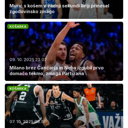
Murić s košem v zadnji sekundi Iliriji prinesel
zgodovinsko zmago
KOŠARKA
09. 10. 2025 23.07
Milano brez Čančarja in Neba izgubil prvo
domačo tekmo, zmaga Partizana
KOŠARKA
07. 10. 2025 08.50