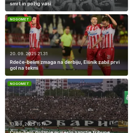
smrt in požig vasi
NOGOMET
20. 09. 2025 21.31
Rdeče-belim zmaga na derbiju, Elšnik zabil prvi
gol na tekmi
NOGOMET
13. 08. 2025 15.17
Črno-belo divjanje prineslo zaprtje tribune