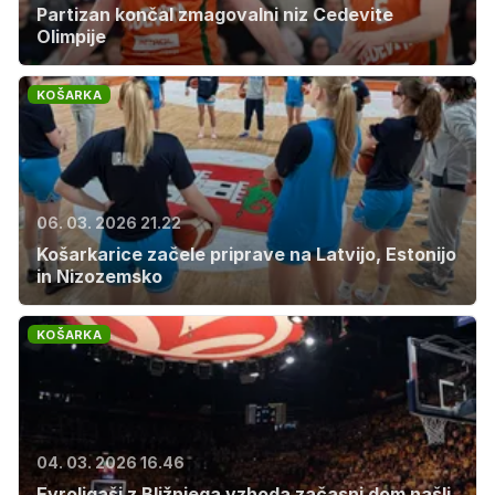
Partizan končal zmagovalni niz Cedevite
Olimpije
KOŠARKA
06. 03. 2026 21.22
Košarkarice začele priprave na Latvijo, Estonijo
in Nizozemsko
KOŠARKA
04. 03. 2026 16.46
Evroligaši z Bližnjega vzhoda začasni dom našli