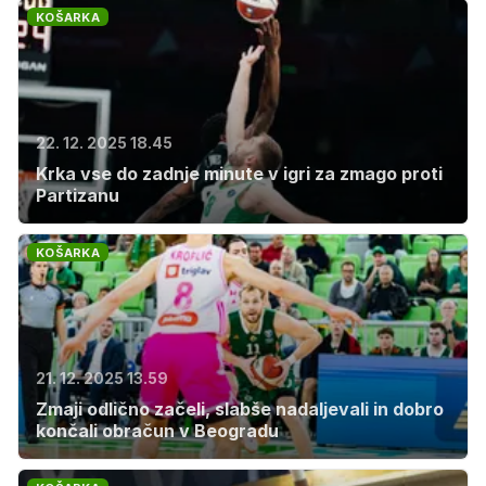
KOŠARKA
22. 12. 2025 18.45
Krka vse do zadnje minute v igri za zmago proti
Partizanu
KOŠARKA
21. 12. 2025 13.59
Zmaji odlično začeli, slabše nadaljevali in dobro
končali obračun v Beogradu