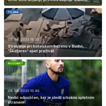
TUJINA
08. 08. 2025 18.35
Streljanje pri hotelskem bazenu v Budvi,
'Škaljarec' spet preživel
NOGOMET
08. 08. 2025 10.46
Nedić odpuščen, ker je sledil srbskim spletnim
stranem