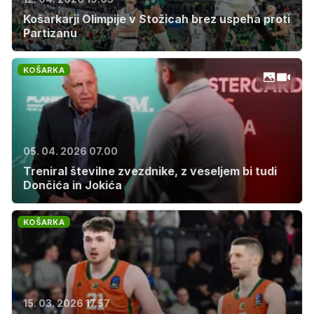
Košarkarji Olimpije v Stožicah brez uspeha proti
Partizanu
KOŠARKA
05. 04. 2026 07.00
Treniral številne zvezdnike, z veseljem bi tudi
Dončića in Jokića
KOŠARKA
15. 03. 2026 17.57