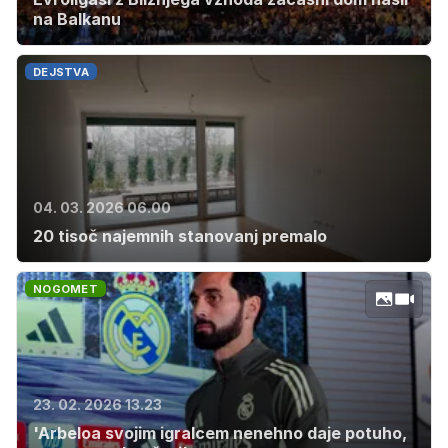
na Balkanu
DEJSTVA
04. 03. 2026 06.00
20 tisoč najemnih stanovanj premalo
NOGOMET
23. 02. 2026 13.23
'Arbeloa svojim igralcem nenehno daje potuho,