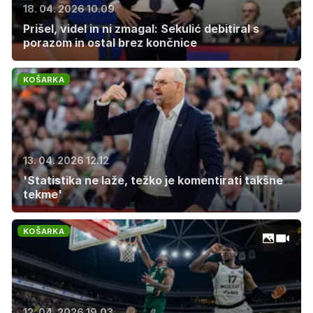
18. 04. 2026 10.09
Prišel, videl in ni zmagal: Sekulić debitiral s
porazom in ostal brez končnice
KOŠARKA
13. 04. 2026 12.12
'Statistika ne laže, težko je komentirati takšne
tekme'
KOŠARKA
12. 04. 2026 19.03