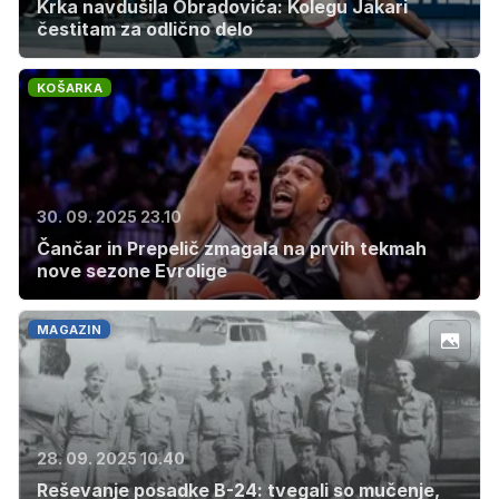
Krka navdušila Obradovića: Kolegu Jakari
čestitam za odlično delo
KOŠARKA
30. 09. 2025 23.10
Čančar in Prepelič zmagala na prvih tekmah
nove sezone Evrolige
MAGAZIN
28. 09. 2025 10.40
Reševanje posadke B-24: tvegali so mučenje,