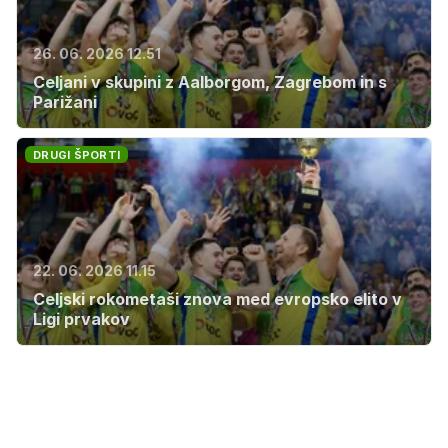
26. 06. 2026 12.51
Celjani v skupini z Aalborgom, Zagrebom in s
Parižani
DRUGI ŠPORTI
22. 06. 2026 11.15
Celjski rokometaši znova med evropsko elito v
Ligi prvakov