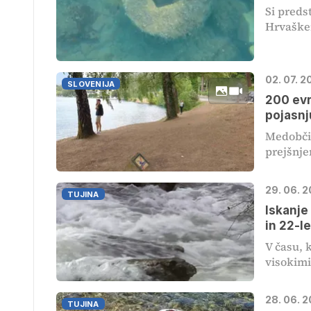
Si preds
Hrvaškem
02. 07. 
SLOVENIJA
200 evr
pojasnj
Medobčin
prejšnje
29. 06. 
TUJINA
Iskanje
in 22-l
V času, 
visokimi
28. 06. 
TUJINA