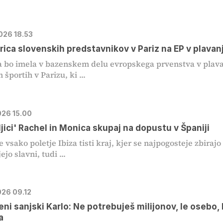
2026 18.53
rica slovenskih predstavnikov v Pariz na EP v plavan
a bo imela v bazenskem delu evropskega prvenstva v plav
 športih v Parizu, ki ...
026 15.00
eljici' Rachel in Monica skupaj na dopustu v Španiji
 vsako poletje Ibiza tisti kraj, kjer se najpogosteje zbirajo
jo slavni, tudi ...
026 09.12
eni sanjski Karlo: Ne potrebuješ milijonov, le osebo, 
a