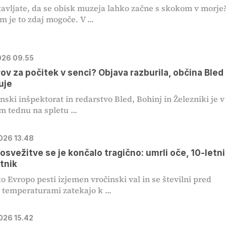
tavljate, da se obisk muzeja lahko začne s skokom v morje
 je to zdaj mogoče. V ...
2026 09.55
ov za počitek v senci? Objava razburila, občina Bled
uje
ski inšpektorat in redarstvo Bled, Bohinj in Železniki je v
m tednu na spletu ...
2026 13.48
 osvežitve se je končalo tragično: umrli oče, 10-letni
etnik
ko Evropo pesti izjemen vročinski val in se številni pred
 temperaturami zatekajo k ...
2026 15.42