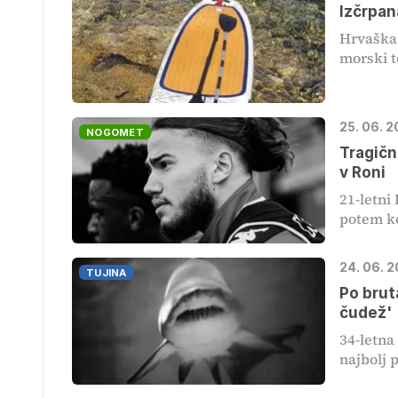
Izčrpan
Hrvaška 
morski t
25. 06. 2
NOGOMET
Tragičn
v Roni
21-letni 
potem ko 
24. 06. 
TUJINA
Po brut
čudež'
34-letna
najbolj p