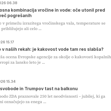
2026 06.38
sna kombinacija vročine in vode: oče utonil pred
 več pogrešanih
e v primežu izrazitega vročinskega vala, temperature se
ribližujejo ali celo ...
026 15.17
 v naših rekah: je kakovost vode tam res slabša?
ša ocena Evropske agencije za okolje o kakovosti kopalni
ropi za lansko leto je ...
026 15.34
 svobode in Trumpov tast na balkonu
 bodo ZDA praznovale 250 let neodvisnosti – jubilej, ki ga
i označujejo za enega ...