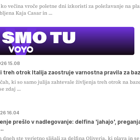
o večina vroče poletne dni izkoristi za poležavanje na pla
bljena Kaja Casar in ...
026 15.08
i treh otrok Italija zaostruje varnostna pravila za b
čah, ki so samo julija zahtevale življenja treh otrok na baz
 se zdaj ...
026 16.04
nje prešlo v nadlegovanje: delfina 'jahajo', preganja
..
 dneh ste verjetno slišali za delfina Oliverja, ki plava in se