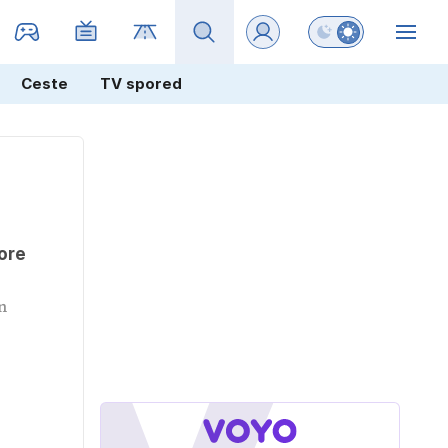
Preklopi barvni na
ZIN
Ceste
TV spored
ore
n