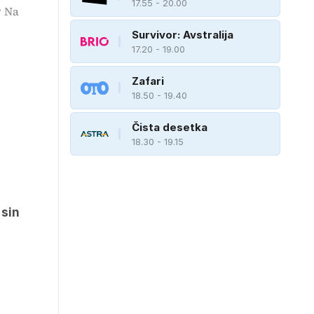
17.55 - 20.00
? Na
Survivor: Avstralija
17.20 - 19.00
Zafari
18.50 - 19.40
Čista desetka
18.30 - 19.15
 sin