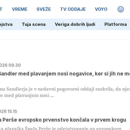
T
VREME
SVEŽE
TV ODDAJE
VOYO
MAGA
ejstva
Tuja scena
Veriga dobrih ljudi
Platforma
2026 09.30
andler med plavanjem nosi nogavice, ker si jih ne m
a Sandlerja je v nedavni pogovorni oddaji razkrila, da nje
če med plavanjem nosi ...
026 15.15
a Perše evropsko prvenstvo končala v prvem krogu
a plavalka Špela Perše je udejstvovanje na evropskem