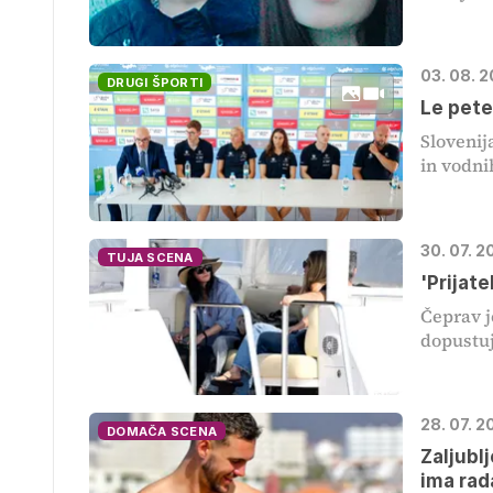
03. 08. 
DRUGI ŠPORTI
Le pete
Slovenij
in vodnih
30. 07. 2
TUJA SCENA
'Prijat
Čeprav je
dopustuje
28. 07. 2
DOMAČA SCENA
Zaljublj
ima rad