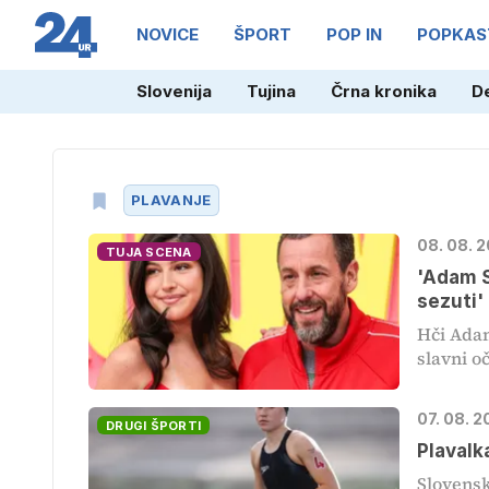
NOVICE
ŠPORT
POP IN
POPKAS
Slovenija
Tujina
Črna kronika
D
PLAVANJE
08. 08. 
TUJA SCENA
'Adam S
sezuti'
Hči Adam
slavni o
07. 08. 2
DRUGI ŠPORTI
Plavalk
Slovensk