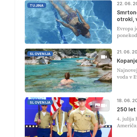
22. 06. 
TUJINA
Smrtono
otroki,
Evropa j
ponekod p
21. 06. 2
SLOVENIJA
Kopanje
Najnovej
voda v Ev
18. 06. 2
SLOVENIJA
250 let
4. julija
Američan