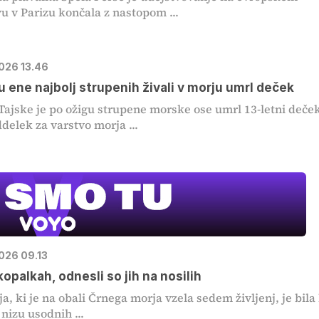
u v Parizu končala z nastopom ...
2026 13.46
u ene najbolj strupenih živali v morju umrl deček
Tajske je po ožigu strupene morske ose umrl 13-letni deče
ddelek za varstvo morja ...
2026 09.13
 kopalkah, odnesli so jih na nosilih
a, ki je na obali Črnega morja vzela sedem življenj, je bila 
 nizu usodnih ...