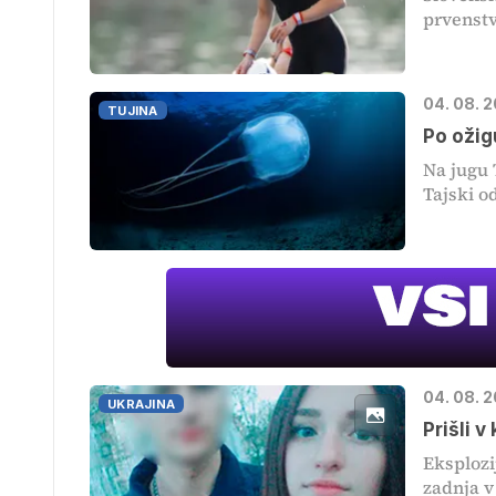
prvenstv
04. 08. 
TUJINA
Po ožig
Na jugu 
Tajski o
04. 08. 
UKRAJINA
Prišli v
Eksplozij
zadnja v