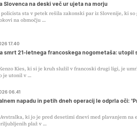
a Slovenca na deski več ur ujeta na morju
policista sta v petek rešila zakonski par iz Slovenije, ki so
okovi na območju ...
026 17.40
a smrt 21-letnega francoskega nogometaša: utopil s
Kenzo Kies, ki si je kruh služil v francoski drugi ligi, je umr
je utonil v ...
2026 06.41
alnem napadu in petih dneh operacij le odprla oči: 'P
 Avstralka, ki jo je pred desetimi dnevi med plavanjem na 
riljubljenih plaž v ...