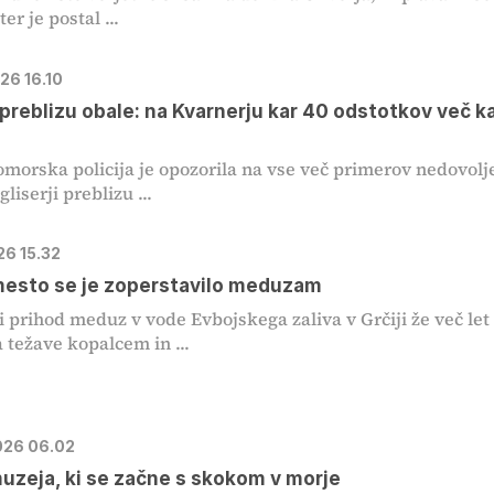
ter je postal ...
026 16.10
i preblizu obale: na Kvarnerju kar 40 odstotkov več k
morska policija je opozorila na vse več primerov nedovolj
gliserji preblizu ...
026 15.32
esto se je zoperstavilo meduzam
 prihod meduz v vode Evbojskega zaliva v Grčiji že več let
 težave kopalcem in ...
2026 06.02
uzeja, ki se začne s skokom v morje