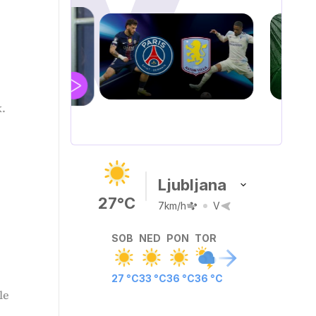
UEFA
SUPERPOKAL
k.
V živo na VOYO: sreda ob 20.30
Ljubljana
27°C
7km/h
V
SOB
NED
PON
TOR
27 °C
33 °C
36 °C
36 °C
le