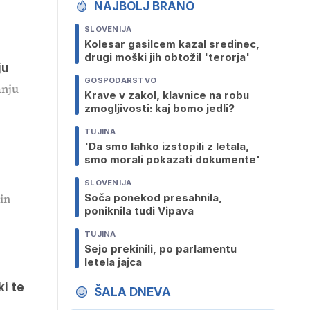
NAJBOLJ BRANO
SLOVENIJA
Kolesar gasilcem kazal sredinec,
drugi moški jih obtožil 'terorja'
ju
GOSPODARSTVO
anju
Krave v zakol, klavnice na robu
zmogljivosti: kaj bomo jedli?
TUJINA
'Da smo lahko izstopili z letala,
smo morali pokazati dokumente'
SLOVENIJA
 in
Soča ponekod presahnila,
poniknila tudi Vipava
TUJINA
Sejo prekinili, po parlamentu
letela jajca
ki te
ŠALA DNEVA