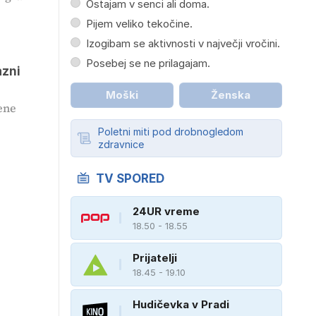
Ostajam v senci ali doma.
Pijem veliko tekočine.
Izogibam se aktivnosti v največji vročini.
Posebej se ne prilagajam.
azni
Moški
Ženska
ene
Poletni miti pod drobnogledom
zdravnice
TV SPORED
24UR vreme
18.50 - 18.55
Prijatelji
18.45 - 19.10
Hudičevka v Pradi