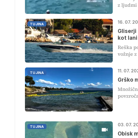
z ljudmi 
16. 07. 2
TUJINA
Gliserj
kot lani
Reška po
vožnje z 
11. 07. 2
TUJINA
Grško m
Množični
povzroča
03. 07. 
TUJINA
Obisk m