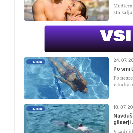
Medtem k
sta zalju
24. 07. 2
TUJINA
Po smrt
Po nesre
v Italiji,
18. 07. 2
TUJINA
Navduše
gliserji .
V zadnjih