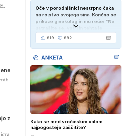
ži,
Oče v porodnišnici nestrpno čaka
na rojstvo svojega sina. Končno se
prikaže ginekolog in mu reče: "Ne
ustrašite se, vaš sin tehta le
dober kilogram!" "Nič čudnega,
819
882
gospod doktor, saj se z ženo
poznava šele tri mesece."
ANKETA
azene
enih
jo z
Kako se med vročinskim valom
najpogosteje zaščitite?
 igra