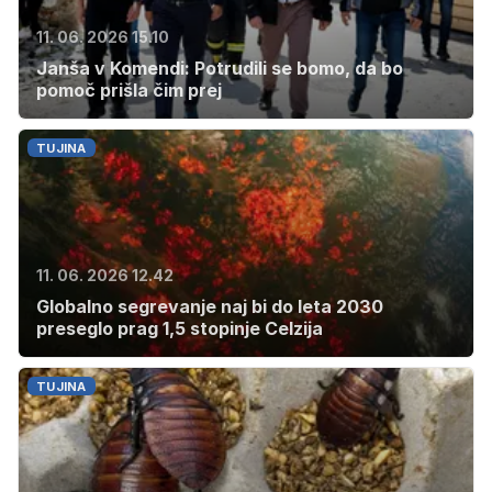
11. 06. 2026 15.10
Janša v Komendi: Potrudili se bomo, da bo
pomoč prišla čim prej
TUJINA
11. 06. 2026 12.42
Globalno segrevanje naj bi do leta 2030
preseglo prag 1,5 stopinje Celzija
TUJINA