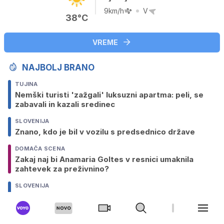
9km/h
V
38°C
VREME
NAJBOLJ BRANO
TUJINA
Nemški turisti 'zažgali' luksuzni apartma: peli, se
zabavali in kazali sredinec
SLOVENIJA
Znano, kdo je bil v vozilu s predsednico države
DOMAČA SCENA
Zakaj naj bi Anamaria Goltes v resnici umaknila
zahtevek za preživnino?
SLOVENIJA
Presenečenja, povratniki, novi obrazi: boj za
županski stolček
SLOVENIJA