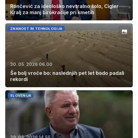
Rončević za ideološko nevtralno šolo, Cigler
Kralj za manj birokracije pri kmetih
ZNANOST IN TEHNOLOGIJA
30. 05. 2026 06.00
Še bolj vroče bo: naslednjih pet let bodo padali
rekordi
SLOVENIJA
29. 05. 2026 14.55