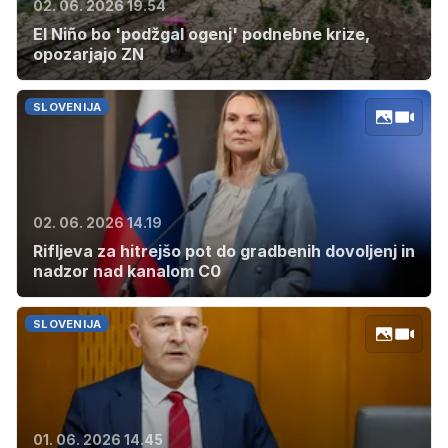
02. 06. 2026 19.54
El Niño bo 'podžgal ogenj' podnebne krize,
opozarjajo ZN
SLOVENIJA
02. 06. 2026 14.19
Rifljeva za hitrejšo pot do gradbenih dovoljenj in
nadzor nad kanalom C0
SLOVENIJA
01. 06. 2026 14.45