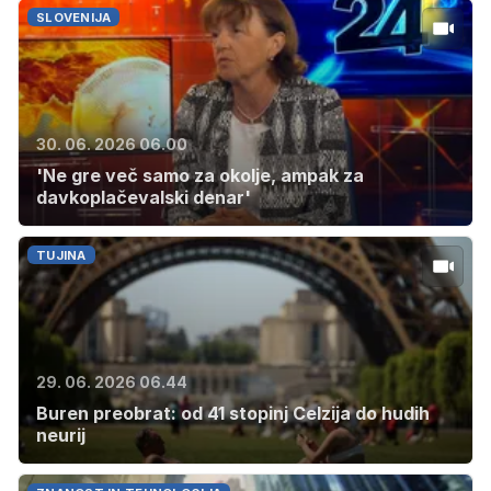
SLOVENIJA
30. 06. 2026 06.00
'Ne gre več samo za okolje, ampak za
davkoplačevalski denar'
TUJINA
29. 06. 2026 06.44
Buren preobrat: od 41 stopinj Celzija do hudih
neurij