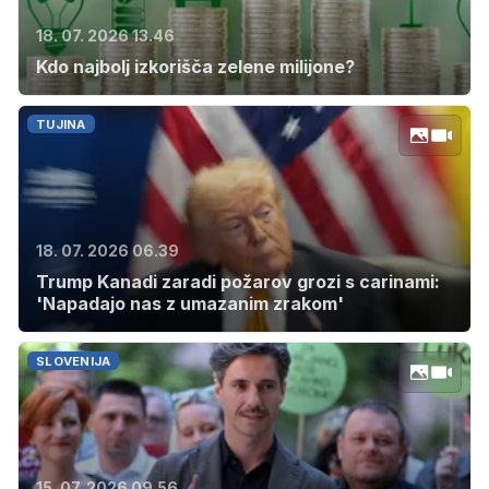
18. 07. 2026 13.46
Kdo najbolj izkorišča zelene milijone?
TUJINA
18. 07. 2026 06.39
Trump Kanadi zaradi požarov grozi s carinami:
'Napadajo nas z umazanim zrakom'
SLOVENIJA
15. 07. 2026 09.56