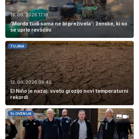
13. 06. 2026 17.18
'Morda tudi sama ne bi preživela': ženske, ki so
se uprle revščini
TUJINA
12. 06. 2026 09.42
El Niño je nazaj: svetu grozijo novi temperaturni
rekordi
SLOVENIJA