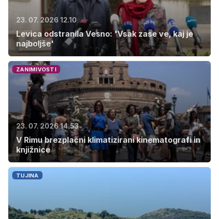
23. 07. 2026 12.10
Levica odstranila Vesno: 'Vsak zase ve, kaj je
najboljše'
ZANIMIVOSTI
23. 07. 2026 14.53
V Rimu brezplačni klimatizirani kinematografi in
knjižnice
TUJINA