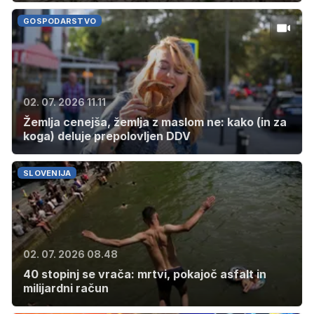
GOSPODARSTVO
02. 07. 2026 11.11
Žemlja cenejša, žemlja z maslom ne: kako (in za
koga) deluje prepolovljen DDV
SLOVENIJA
02. 07. 2026 08.48
40 stopinj se vrača: mrtvi, pokajoč asfalt in
milijardni račun