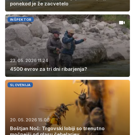
ponekod je že zacvetelo
INŠPEKTOR
23. 05. 2026 11.24
4500 evrov za tri dni ribarjenja?
SLOVENIJA
20. 05. 2026 15.06
Boštjan Noč: Trgovski lobiji so trenutno
močnejši od glasu čebelarjev