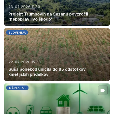
23. 07. 2026 11.30
Projekt Trumpovih na Sazanu povzročil
'nepopravljivo škodo'
SLOVENIJA
22. 07. 2026 15.33
Suša ponekod uničila do 85 odstotkov
kmetijskih pridelkov
INŠPEKTOR