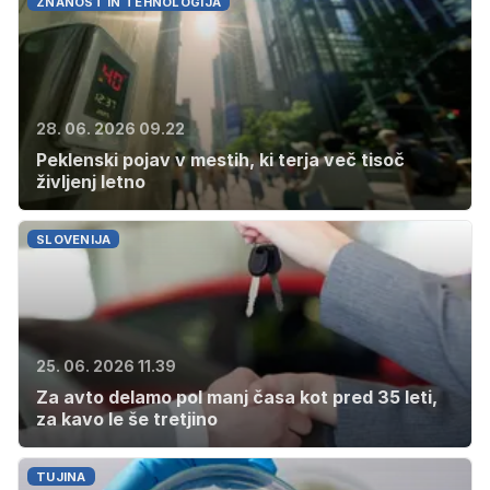
ZNANOST IN TEHNOLOGIJA
28. 06. 2026 09.22
Peklenski pojav v mestih, ki terja več tisoč
življenj letno
SLOVENIJA
25. 06. 2026 11.39
Za avto delamo pol manj časa kot pred 35 leti,
za kavo le še tretjino
TUJINA