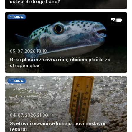
ustvariti drugo Luno?
TUJINA
05. 07. 2026 18.18
Grke plaši invazivna riba, ribičem plačilo za
strupen ulov
TUJINA
04. 07. 2026 21.30
Svetovni oceani se kuhajo: novi neslavni
rekordi