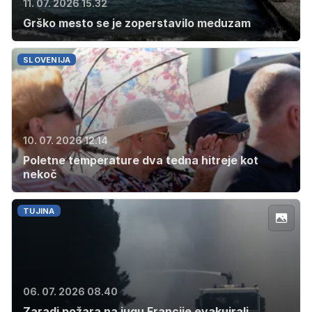
11. 07. 2026 15.32
Grško mesto se je zoperstavilo meduzam
SLOVENIJA
10. 07. 2026 12.14
Poletne temperature dva tedna hitreje kot
nekoč
TUJINA
06. 07. 2026 08.40
Zaradi požara na jugu Francije evakuirali