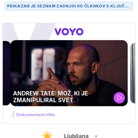
PRIKAZAN JE SEZNAM ZADNJIH 60 ČLANKOV S KLJUČN
O BESEDO
PODNEBNE SPREMEMBE
.
IQ 160
Nova hrvaška serija
Ljubljana