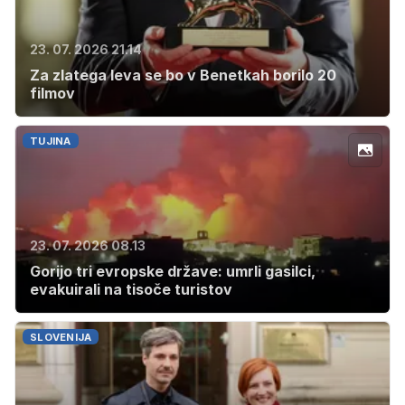
23. 07. 2026 21.14
Za zlatega leva se bo v Benetkah borilo 20
filmov
TUJINA
23. 07. 2026 08.13
Gorijo tri evropske države: umrli gasilci,
evakuirali na tisoče turistov
SLOVENIJA