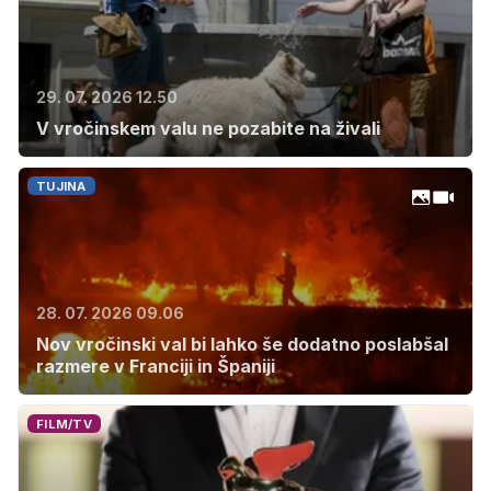
29. 07. 2026 12.50
V vročinskem valu ne pozabite na živali
TUJINA
28. 07. 2026 09.06
Nov vročinski val bi lahko še dodatno poslabšal
razmere v Franciji in Španiji
FILM/TV