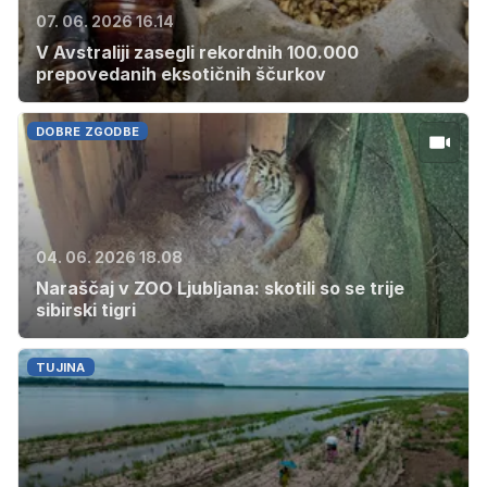
07. 06. 2026 16.14
V Avstraliji zasegli rekordnih 100.000
prepovedanih eksotičnih ščurkov
DOBRE ZGODBE
04. 06. 2026 18.08
Naraščaj v ZOO Ljubljana: skotili so se trije
sibirski tigri
TUJINA