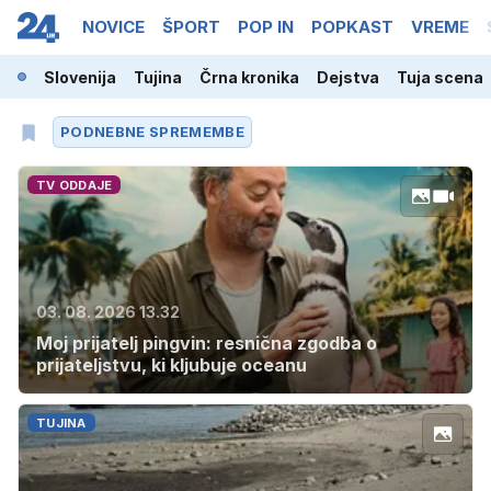
NOVICE
ŠPORT
POP IN
POPKAST
VREME
Slovenija
Tujina
Črna kronika
Dejstva
Tuja scena
PODNEBNE SPREMEMBE
TV ODDAJE
03. 08. 2026 13.32
Moj prijatelj pingvin: resnična zgodba o
prijateljstvu, ki kljubuje oceanu
TUJINA