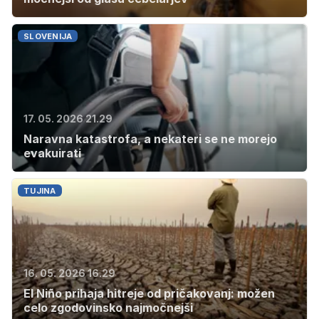
SLOVENIJA
17. 05. 2026 21.29
Naravna katastrofa, a nekateri se ne morejo
evakuirati
TUJINA
16. 05. 2026 16.29
El Niño prihaja hitreje od pričakovanj: možen
celo zgodovinsko najmočnejši