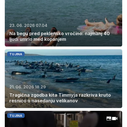
23. 06. 2026 07.04
Na begu pred peklensko vročino: najmanj 40
ljudi umrlo med kopanjem
TUJINA
21. 06. 2026 18.29
Tragična zgodba kita Timmyja razkriva kruto
resnico o nasedanju velikanov
TUJINA