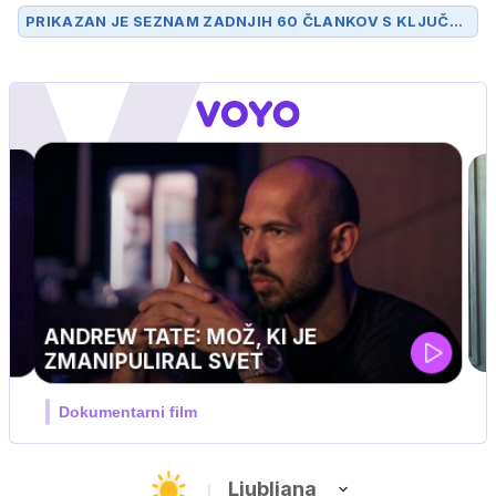
PRIKAZAN JE SEZNAM ZADNJIH 60 ČLANKOV S KLJUČN
O BESEDO
PORTFELJ
.
UEFA SUPERPOKAL
V živo na VOYO: sreda ob 20.30
Ljubljana