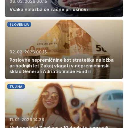
06. 03. 2026 00.15
Vsaka naložba se začne pri osnovi
SLOVENIJA
02. 02. 2026 00.15
Poslovne nepremičnine kot strateška naložba
prihodnjih let Zakaj vlagati v nepremičninski
sklad Generali Adriatic Value Fund II
TUJINA
11. 01. 2026 14.28
Najbogatejši Zemljani v 10 dneh že zapravili