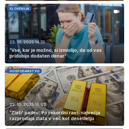
SLOVENIJA
23. 10. 2025 14.19
'Vse, kar je možno, si izmislijo, da od vas
pridobijo dodaten denar'
GOSPODARSTVO
22. 10. 2025 16.02
'Zlati' padec: Po rekordni rasti največja
razprodaja zlata v več kot desetletju