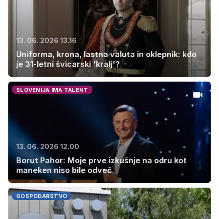
13. 06. 2026 13.16
Uniforma, krona, lastna valuta in oklepnik: kdo
je 31-letni švicarski 'kralj'?
SLOVENIJA IMA TALENT
13. 06. 2026 12.00
Borut Pahor: Moje prve izkušnje na odru kot
maneken niso bile odveč
GOSPODARSTVO