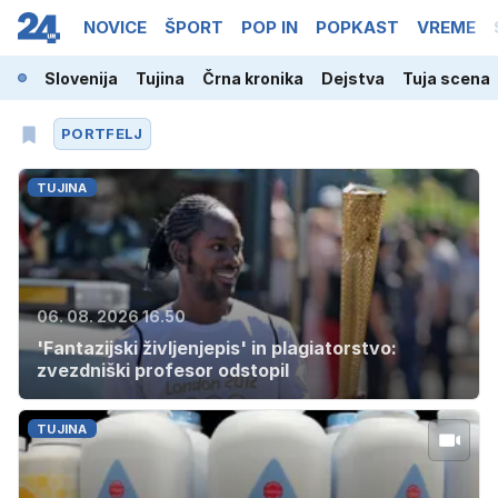
NOVICE
ŠPORT
POP IN
POPKAST
VREME
Slovenija
Tujina
Črna kronika
Dejstva
Tuja scena
PORTFELJ
TUJINA
06. 08. 2026 16.50
'Fantazijski življenjepis' in plagiatorstvo:
zvezdniški profesor odstopil
TUJINA