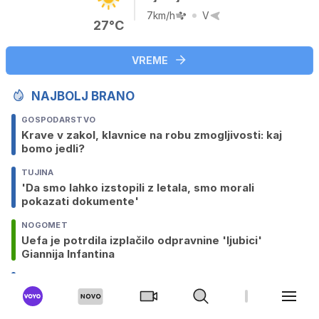
7km/h
V
27°C
VREME
NAJBOLJ BRANO
GOSPODARSTVO
Krave v zakol, klavnice na robu zmogljivosti: kaj
bomo jedli?
TUJINA
'Da smo lahko izstopili z letala, smo morali
pokazati dokumente'
NOGOMET
Uefa je potrdila izplačilo odpravnine 'ljubici'
Giannija Infantina
SLOVENIJA
Soča ponekod presahnila, poniknila tudi Vipava
TUJINA