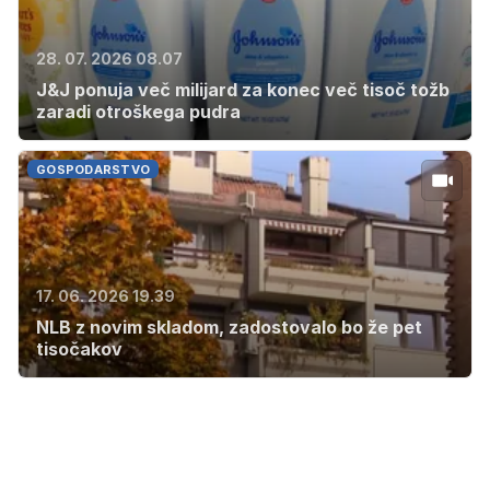
28. 07. 2026 08.07
J&J ponuja več milijard za konec več tisoč tožb
zaradi otroškega pudra
GOSPODARSTVO
17. 06. 2026 19.39
NLB z novim skladom, zadostovalo bo že pet
tisočakov