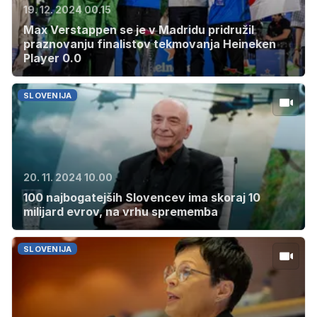
19. 12. 2024 00.15
Max Verstappen se je v Madridu pridružil
praznovanju finalistov tekmovanja Heineken
Player 0.0
SLOVENIJA
20. 11. 2024 10.00
100 najbogatejših Slovencev ima skoraj 10
milijard evrov, na vrhu sprememba
SLOVENIJA