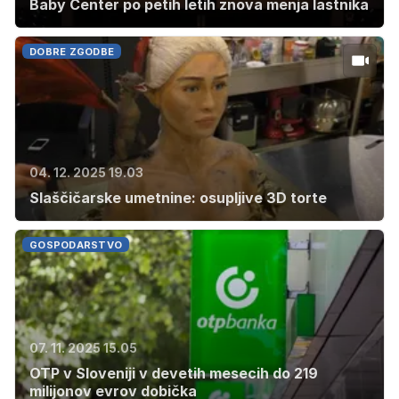
Baby Center po petih letih znova menja lastnika
DOBRE ZGODBE
04. 12. 2025 19.03
Slaščičarske umetnine: osupljive 3D torte
GOSPODARSTVO
07. 11. 2025 15.05
OTP v Sloveniji v devetih mesecih do 219
milijonov evrov dobička