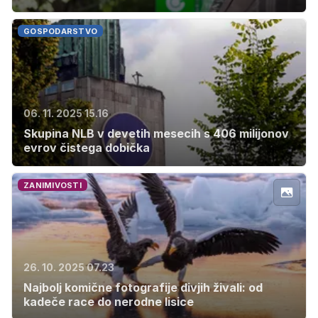
GOSPODARSTVO
06. 11. 2025 15.16
Skupina NLB v devetih mesecih s 406 milijonov
evrov čistega dobička
ZANIMIVOSTI
26. 10. 2025 07.23
Najbolj komične fotografije divjih živali: od
kadeče race do nerodne lisice