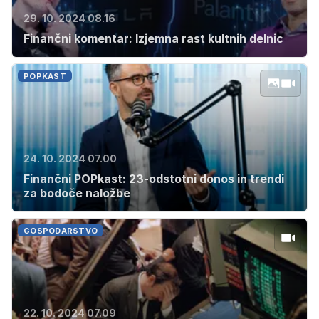
29. 10. 2024 08.16
Finančni komentar: Izjemna rast kultnih delnic
POPKAST
24. 10. 2024 07.00
Finančni POPkast: 23-odstotni donos in trendi
za bodoče naložbe
GOSPODARSTVO
22. 10. 2024 07.09