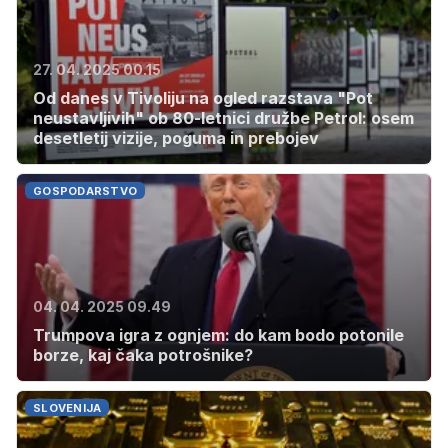
27. 04. 2025 00.15
Od danes v Tivoliju na ogled razstava "Pot
neustavljivih" ob 80-letnici družbe Petrol: osem
desetletij vizije, poguma in prebojev
GOSPODARSTVO
04. 04. 2025 09.49
Trumpova igra z ognjem: do kam bodo potonile
borze, kaj čaka potrošnike?
SLOVENIJA