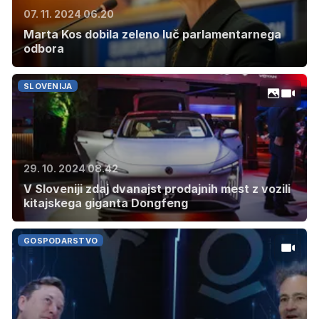
07. 11. 2024 06.20
Marta Kos dobila zeleno luč parlamentarnega
odbora
SLOVENIJA
29. 10. 2024 08.42
V Sloveniji zdaj dvanajst prodajnih mest z vozili
kitajskega giganta Dongfeng
GOSPODARSTVO