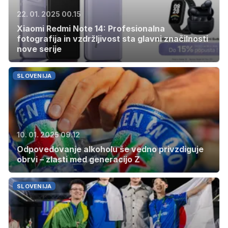
22. 01. 2025 00.15
Xiaomi Redmi Note 14: Profesionalna
fotografija in vzdržljivost sta glavni značilnosti
nove serije
SLOVENIJA
10. 01. 2025 09.12
Odpovedovanje alkoholu še vedno privzdiguje
obrvi – zlasti med generacijo Z
SLOVENIJA