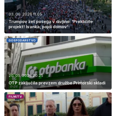
03. 06. 2026 11.05
Trumpov zet posega v divjino: 'Prekličite
projekt! Ivanka, pojdi domov'
GOSPODARSTVO
20. 05. 2026 20.25
OTP zaključila prevzem družbe Primorski skladi
FILM/TV