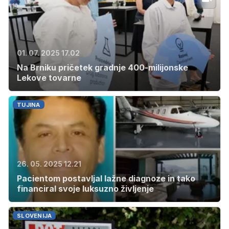
01. 07. 2025 17.02
Na Brniku pričetek gradnje 400-milijonske
Lekove tovarne
TUJINA
26. 05. 2025 12.21
Pacientom postavljal lažne diagnoze in tako
financiral svoje luksuzno življenje
SLOVENIJA