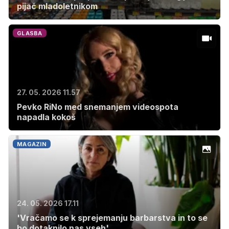
pijač mladoletnikom
GLASBA
27. 05. 2026 11.57
Pevko RiNo med snemanjem videospota
napadla kokoš
MAGAZIN
24. 05. 2026 17.11
'Vračamo se k sprejemanju barbarstva in to se
bo dotaknilo nas vseh'