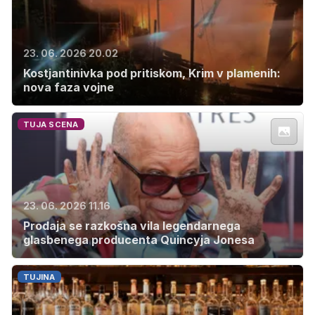
23. 06. 2026 20.02
Kostjantinivka pod pritiskom, Krim v plamenih:
nova faza vojne
TUJA SCENA
23. 06. 2026 11.16
Prodaja se razkošna vila legendarnega
glasbenega producenta Quincyja Jonesa
TUJINA