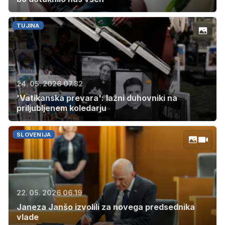
TUJINA
24. 05. 2026 07.32
'Vatikanska prevara': lažni duhovniki na
priljubljenem koledarju
SLOVENIJA
22. 05. 2026 06.19
Janeza Janšo izvolili za novega predsednika
vlade