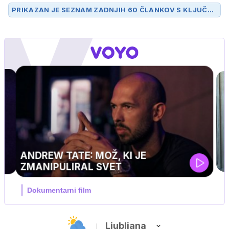
PRIKAZAN JE SEZNAM ZADNJIH 60 ČLANKOV S KLJUČN
O BESEDO
PRODAJA
.
MOJ PRIJATELJ PINGVIN
Film meseca / družinski, pustolovski
Ljubljana