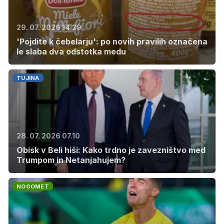
29. 07. 2026 14.29
'Pojdite k čebelarju': po novih pravilih označena
le slaba dva odstotka medu
TUJINA
28. 07. 2026 07.10
Obisk v Beli hiši: Kako trdno je zavezništvo med
Trumpom in Netanjahujem?
NOGOMET