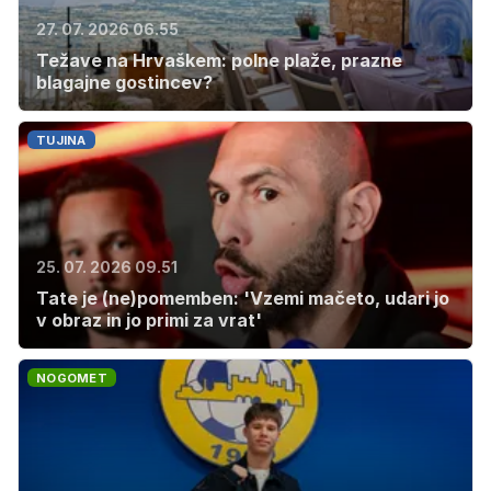
27. 07. 2026 06.55
Težave na Hrvaškem: polne plaže, prazne
blagajne gostincev?
TUJINA
25. 07. 2026 09.51
Tate je (ne)pomemben: 'Vzemi mačeto, udari jo
v obraz in jo primi za vrat'
NOGOMET