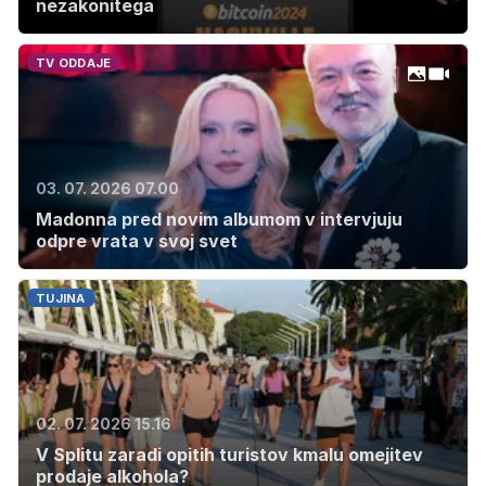
nezakonitega
TV ODDAJE
03. 07. 2026 07.00
Madonna pred novim albumom v intervjuju
odpre vrata v svoj svet
TUJINA
02. 07. 2026 15.16
V Splitu zaradi opitih turistov kmalu omejitev
prodaje alkohola?