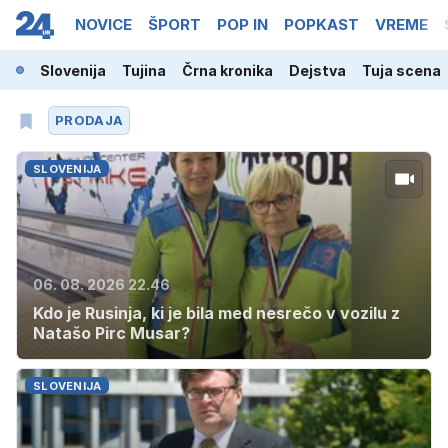
NOVICE
ŠPORT
POP IN
POPKAST
VREME
Slovenija
Tujina
Črna kronika
Dejstva
Tuja scena
PRODAJA
SLOVENIJA
06. 08. 2026 22.46
Kdo je Rusinja, ki je bila med nesrečo v vozilu z
Natašo Pirc Musar?
SLOVENIJA