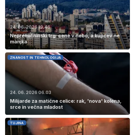
24. 06. 2026 19.46
Nepremičninski trg: cene v nebo, a kupcev ne
manjka
ZNANOST IN TEHNOLOGIJA
24. 06. 2026 06.03
Milijarde za matične celice: rak, 'nova' kolena,
srce in večna mladost
TUJINA