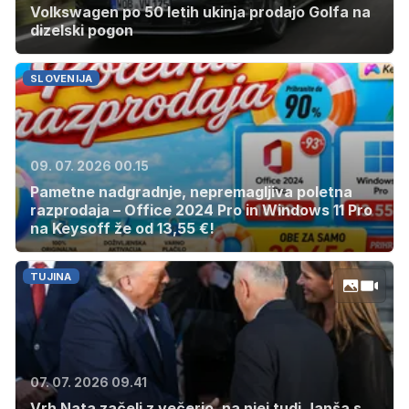
Volkswagen po 50 letih ukinja prodajo Golfa na
dizelski pogon
SLOVENIJA
09. 07. 2026 00.15
Pametne nadgradnje, nepremagljiva poletna
razprodaja – Office 2024 Pro in Windows 11 Pro
na Keysoff že od 13,55 €!
TUJINA
07. 07. 2026 09.41
Vrh Nata začeli z večerjo, na njej tudi Janša s