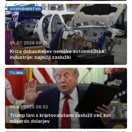
GOSPODARSTVO
01. 07. 2026 08.21
Kriza dobaviteljev nemške avtomobilske
industrije: najnižji zaslužki
TUJINA
01. 07. 2026 06.52
Trump lani s kriptovalutami zaslužil več kot
milijardo dolarjev