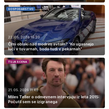
GOSPODARSTVO
22. 05. 2026 16.20
Črni oblaki nad modrim avtom? 'Ko ugasnejo
luči v tovarnah, bodo tudi v pekarnah'
TUJA SCENA
21. 05. 2026 11.48
Miles Teller o odmevnem intervjuju iz leta 2015:
Počutil sem se izigranega