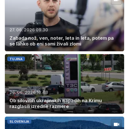
27. 06. 2026 09.30
Zabada nož, ven, noter, leta in leta, potem pa
se lahko ob eni sami živali zlomi
TUJINA
26. 06. 2026 16.48
Ob silovitih ukrajinskih napadih na Krimu
razglasili izredne razmere
SLOVENIJA