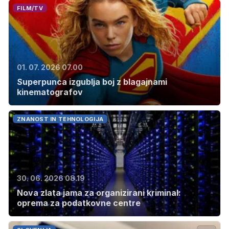
FILM/TV
01. 07. 2026 07.00
Superpunca izgublja boj z blagajnami
kinematografov
ZNANOST IN TEHNOLOGIJA
30. 06. 2026 08.19
Nova zlata jama za organizirani kriminal:
oprema za podatkovne centre