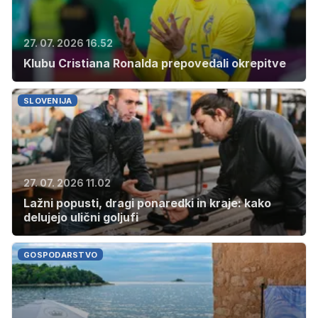
27. 07. 2026 16.52
Klubu Cristiana Ronalda prepovedali okrepitve
SLOVENIJA
27. 07. 2026 11.02
Lažni popusti, dragi ponaredki in kraje: kako
delujejo ulični goljufi
GOSPODARSTVO