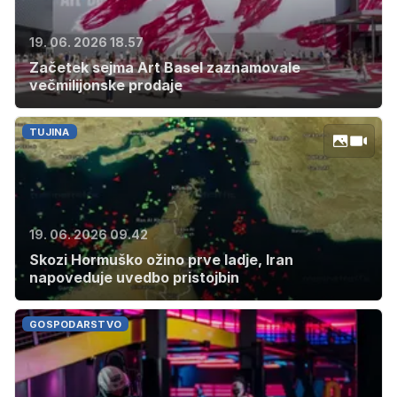
19. 06. 2026 18.57
Začetek sejma Art Basel zaznamovale
večmilijonske prodaje
TUJINA
19. 06. 2026 09.42
Skozi Hormuško ožino prve ladje, Iran
napoveduje uvedbo pristojbin
GOSPODARSTVO