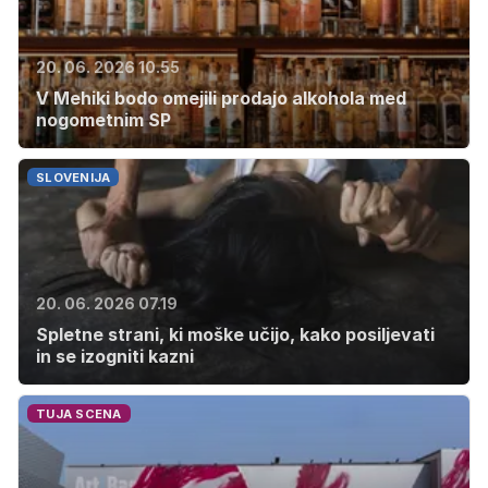
20. 06. 2026 10.55
V Mehiki bodo omejili prodajo alkohola med
nogometnim SP
SLOVENIJA
20. 06. 2026 07.19
Spletne strani, ki moške učijo, kako posiljevati
in se izogniti kazni
TUJA SCENA