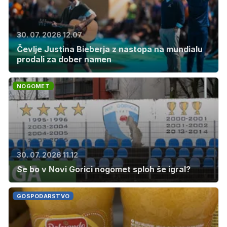
30. 07. 2026 12.07
Čevlje Justina Bieberja z nastopa na mundialu
prodali za dober namen
NOGOMET
30. 07. 2026 11.12
Se bo v Novi Gorici nogomet sploh še igral?
GOSPODARSTVO