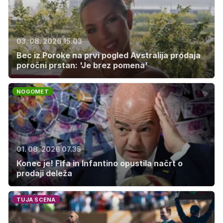
03. 08. 2026 15.03
Bec iz Poroke na prvi pogled Avstralija prodaja
poročni prstan: 'Je brez pomena'
NOGOMET
01. 08. 2026 07.35
Konec je! Fifa in Infantino opustila načrt o
prodaji deleža
TUJA SCENA