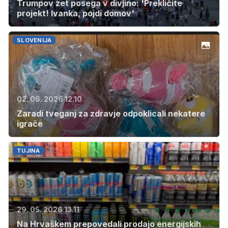
Trumpov zet posega v divjino: 'Prekličite
projekt! Ivanka, pojdi domov'
SLOVENIJA
02. 06. 2026 12.10
Zaradi tveganj za zdravje odpoklicali nekatere
igrače
TUJINA
29. 05. 2026 13.11
Na Hrvaškem prepovedali prodajo energijskih