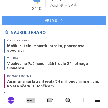
7km/h
SV
31°C
VREME
NAJBOLJ BRANO
ČRNA KRONIKA
Moški ni želel izpustiti otroka, posredovali
specialci
TUJINA
V zalivu na Pašmanu našli truplo 24-letnega
Slovenca
DOMAČA SCENA
Anamaria naj bi zahtevala 34 milijonov in manj dni,
ko sta hčerki z Dončićem
SLOVENIJA
Sedem držav kritičnih zaradi slovenske blokade pri
imenovanju Fajonove