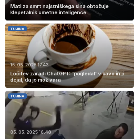
Mati za smrt najstniškega sina obtožuje
klepetalnik umetne inteligence
TUJINA
15. 05. 2025 17.43
Ločitev zaradi ChatGPT: 'pogledal' v kavo in ji
dejal, da jo mož vara
TUJINA
05. 05. 2025 16.48