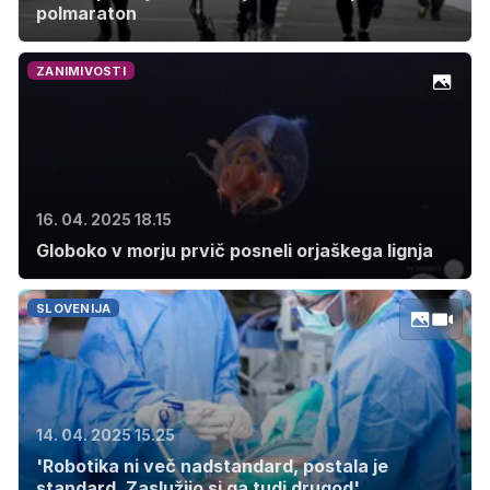
polmaraton
ZANIMIVOSTI
16. 04. 2025 18.15
Globoko v morju prvič posneli orjaškega lignja
SLOVENIJA
14. 04. 2025 15.25
'Robotika ni več nadstandard, postala je
standard. Zaslužijo si ga tudi drugod'