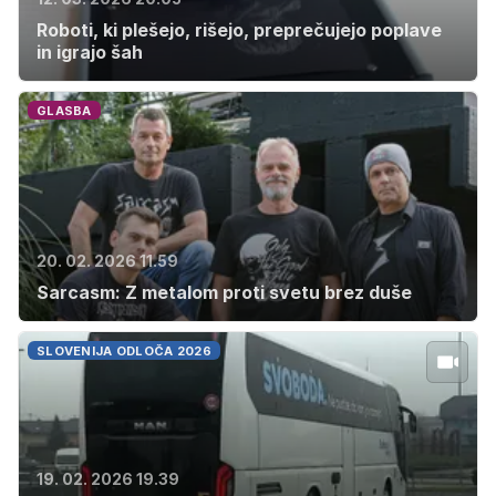
Roboti, ki plešejo, rišejo, preprečujejo poplave
in igrajo šah
GLASBA
20. 02. 2026 11.59
Sarcasm: Z metalom proti svetu brez duše
SLOVENIJA ODLOČA 2026
19. 02. 2026 19.39