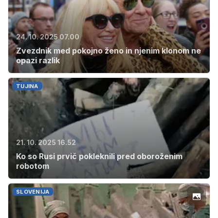
24. 10. 2025 07.00
Zvezdnik med pokojno ženo in njenim klonom ne
opazi razlik
TUJINA
21. 10. 2025 16.52
Ko so Rusi prvič pokleknili pred oboroženim
robotom
SLOVENIJA