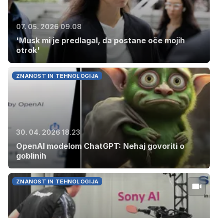
07. 05. 2026 09.08
'Musk mi je predlagal, da postane oče mojih
otrok'
ZNANOST IN TEHNOLOGIJA
30. 04. 2026 18.23
OpenAI modelom ChatGPT: Nehaj govoriti o
goblinih
ZNANOST IN TEHNOLOGIJA