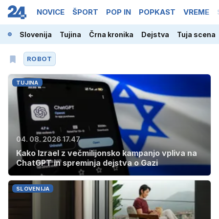
NOVICE
ŠPORT
POP IN
POPKAST
VREME
Slovenija
Tujina
Črna kronika
Dejstva
Tuja scena
ROBOT
TUJINA
04. 08. 2026 17.47
Kako Izrael z večmilijonsko kampanjo vpliva na
ChatGPT in spreminja dejstva o Gazi
SLOVENIJA