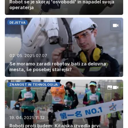
Robot se je skoraj 'osvobodil' in napadel svoja
operaterja
DEJSTVA
02. 05. 2025 07.07
Se moramo zaradi robotov bati za delovna
mesta, še posebej starejši?
ZNANOST IN TEHNOLOGIJA
19. 04. 2025 15.12
Roboti proti ljudem: Kitajska izvedla prvi