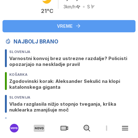
3km/h
S
21°C
VREME
NAJBOLJ BRANO
SLOVENIJA
Varnostni konvoj brez ustrezne razdalje? Policisti
opozarjajo na neskladje pravil
KOŠARKA
Zgodovinski korak: Aleksander Sekulić na klopi
katalonskega giganta
SLOVENIJA
Vlada razglasila nižjo stopnjo tveganja, krška
nuklearka zmanjšuje moč
SLOVENIJA
Vročinske nevihte ponekod ohladile ozračje za
dobrih 10 stopinj