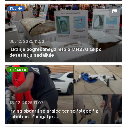
TUJINA
30. 12. 2025 11.50
Iskanje pogrešanega letala MH370 se po
desetletju nadaljuje
KOŠARKA
18. 12. 2025 11.07
Irving obdaril soigralce ter se 'stepel' z
robotom. Zmagal je ...