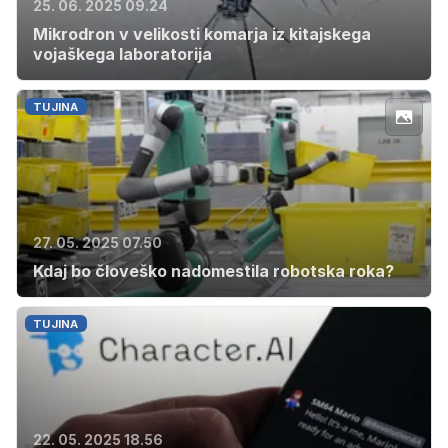
25. 06. 2025 09.24
Mikrodron v velikosti komarja iz kitajskega
vojaškega laboratorija
TUJINA
27. 05. 2025 07.50
Kdaj bo človeško nadomestila robotska roka?
TUJINA
22. 05. 2025 18.56