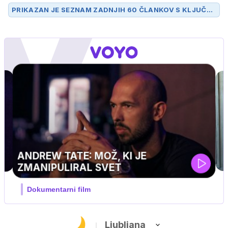
PRIKAZAN JE SEZNAM ZADNJIH 60 ČLANKOV S KLJUČN
O BESEDO
ROBOT
.
MOJ PRIJATELJ PINGVIN
Film meseca / družinski, pustolovski
Ljubljana