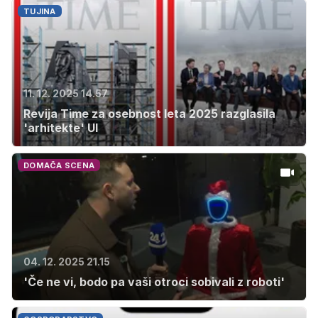
TUJINA
11. 12. 2025 14.57
Revija Time za osebnost leta 2025 razglasila
'arhitekte' UI
DOMAČA SCENA
04. 12. 2025 21.15
'Če ne vi, bodo pa vaši otroci sobivali z roboti'