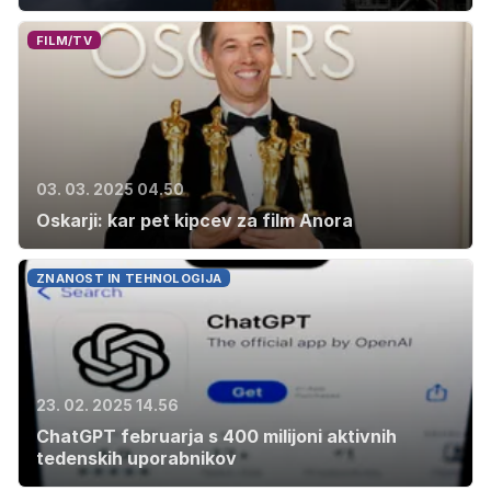
FILM/TV
03. 03. 2025 04.50
Oskarji: kar pet kipcev za film Anora
ZNANOST IN TEHNOLOGIJA
23. 02. 2025 14.56
ChatGPT februarja s 400 milijoni aktivnih
tedenskih uporabnikov