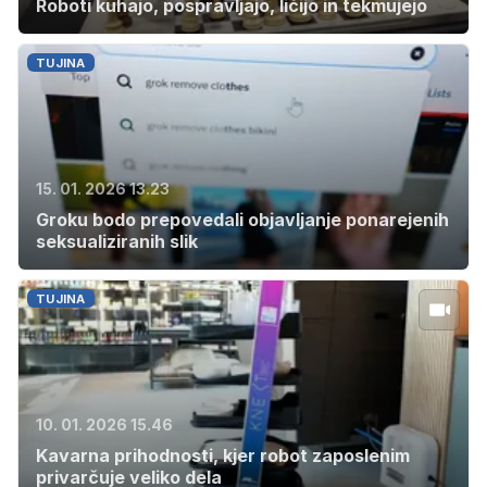
Roboti kuhajo, pospravljajo, ličijo in tekmujejo
TUJINA
15. 01. 2026 13.23
Groku bodo prepovedali objavljanje ponarejenih
seksualiziranih slik
TUJINA
10. 01. 2026 15.46
Kavarna prihodnosti, kjer robot zaposlenim
privarčuje veliko dela