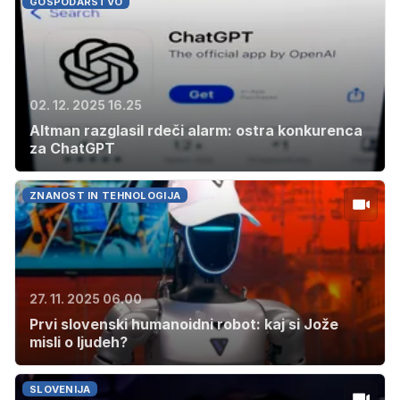
GOSPODARSTVO
02. 12. 2025 16.25
Altman razglasil rdeči alarm: ostra konkurenca
za ChatGPT
ZNANOST IN TEHNOLOGIJA
27. 11. 2025 06.00
Prvi slovenski humanoidni robot: kaj si Jože
misli o ljudeh?
SLOVENIJA