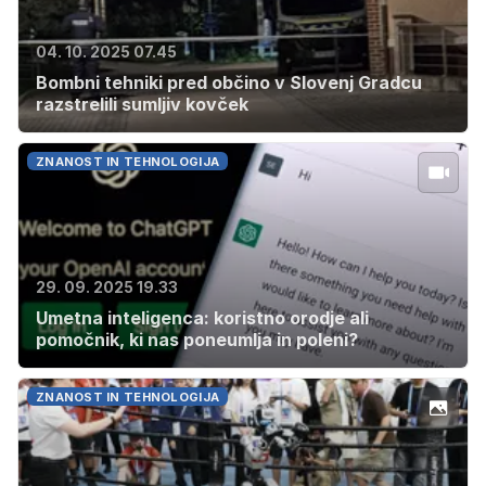
04. 10. 2025 07.45
Bombni tehniki pred občino v Slovenj Gradcu
razstrelili sumljiv kovček
ZNANOST IN TEHNOLOGIJA
29. 09. 2025 19.33
Umetna inteligenca: koristno orodje ali
pomočnik, ki nas poneumlja in poleni?
ZNANOST IN TEHNOLOGIJA