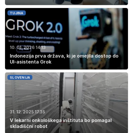
TUJINA
10. 01. 2026 14.13
Indonezija prva država, ki je omejila dostop do
UI-asistenta Grok
SLOVENIJA
31. 12. 2025 17.35
V lekarni onkološkega inštituta bo pomagal
skladiščni robot