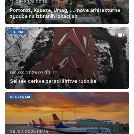
11. 08. 2025 00.15
Portorož, Koseze, Umag, ...: nove arhitekturne
zgodbe na izbranih lokacijah
TUJINA
08. 08. 2025 07.00
Selitev cerkve zaradi širitve rudnika
SLOVENIJA
29. 07. 2025 00.15