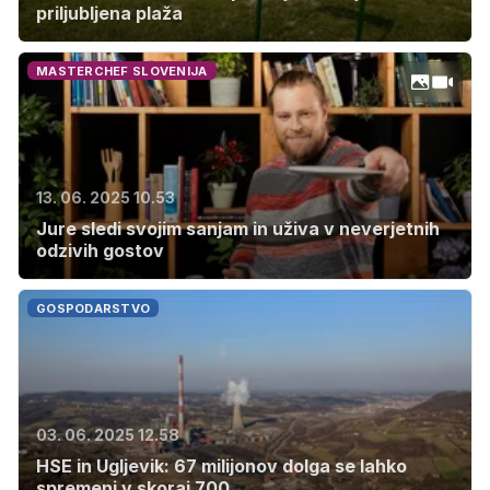
priljubljena plaža
MASTERCHEF SLOVENIJA
13. 06. 2025 10.53
Jure sledi svojim sanjam in uživa v neverjetnih
odzivih gostov
GOSPODARSTVO
03. 06. 2025 12.58
HSE in Ugljevik: 67 milijonov dolga se lahko
spremeni v skoraj 700