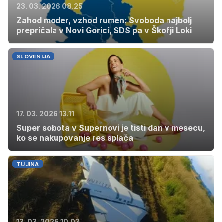
23. 03. 2026 08.25
Zahod moder, vzhod rumen: Svoboda najbolj
prepričala v Novi Gorici, SDS pa v Škofji Loki
SLOVENIJA
17. 03. 2026 13.11
Super sobota v Supernovi je tisti dan v mesecu,
ko se nakupovanje res splača
TUJINA
13. 03. 2026 10.03