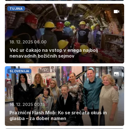
TUJINA
18. 12. 2025 06.00
Več ur čakajo na vstop v enega najbolj
nenavadnih božičnih sejmov
SLOVENIJA
16. 12. 2025 00.15
Praznični Flash Mob: Ko se srečata okus in
glasba – za dober namen