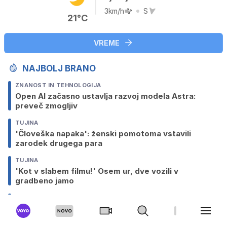
3km/h
S
21°C
VREME
NAJBOLJ BRANO
ZNANOST IN TEHNOLOGIJA
Open AI začasno ustavlja razvoj modela Astra:
preveč zmogljiv
TUJINA
'Človeška napaka': ženski pomotoma vstavili
zarodek drugega para
TUJINA
'Kot v slabem filmu!' Osem ur, dve vozili v
gradbeno jamo
SLOVENIJA
Italijanska policija razbila kriminalno združbo, jo je
vodil Slovenec iz zapora?