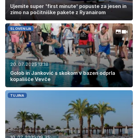
Ujemite super 'first minute' popuste za jesen in
zimo na počitniške pakete z Ryanairom
SLOVENIJA
20. 07. 2025 12.18
Golob in Janković s skokom v bazen odprla
kopališče Vevče
TUJINA
10. 07. 2025 09.35