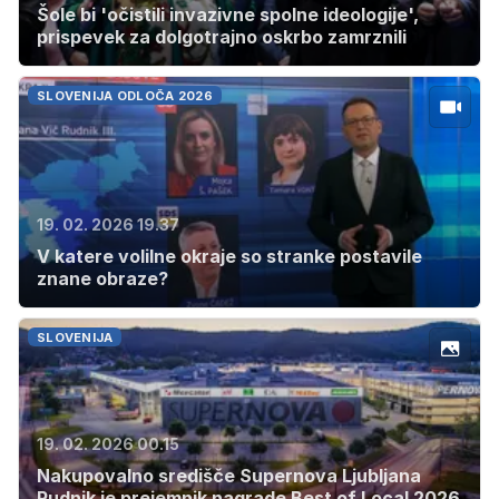
Šole bi 'očistili invazivne spolne ideologije',
prispevek za dolgotrajno oskrbo zamrznili
SLOVENIJA ODLOČA 2026
19. 02. 2026 19.37
V katere volilne okraje so stranke postavile
znane obraze?
SLOVENIJA
19. 02. 2026 00.15
Nakupovalno središče Supernova Ljubljana
Rudnik je prejemnik nagrade Best of Local 2026