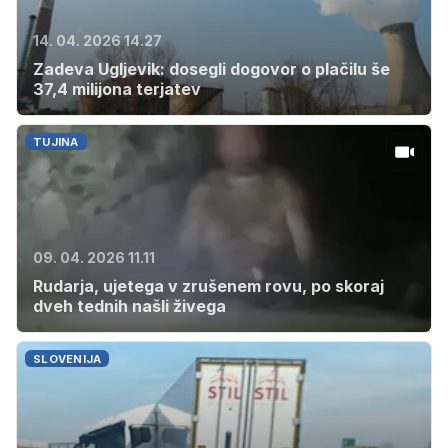
14. 04. 2026 14.27
Zadeva Ugljevik: dosegli dogovor o plačilu še
37,4 milijona terjatev
TUJINA
09. 04. 2026 11.11
Rudarja, ujetega v zrušenem rovu, po skoraj
dveh tednih našli živega
SLOVENIJA