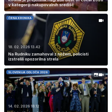
v kategoriji nakupovalnih središč
ČRNA KRONIKA
18. 02. 2026 13.42
Na Rudniku zamahoval z nožem, policisti
izstrelili opozorilna strela
SLOVENIJA ODLOČA 2026
14. 02. 2026 18.12