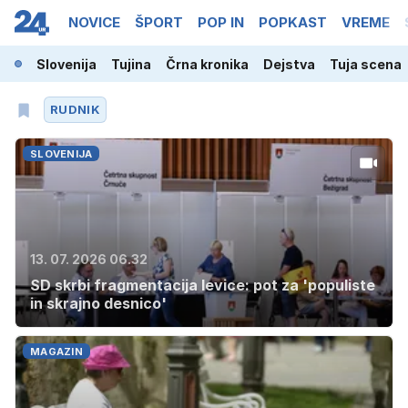
NOVICE
ŠPORT
POP IN
POPKAST
VREME
Slovenija
Tujina
Črna kronika
Dejstva
Tuja scena
RUDNIK
SLOVENIJA
13. 07. 2026 06.32
SD skrbi fragmentacija levice: pot za 'populiste
in skrajno desnico'
MAGAZIN