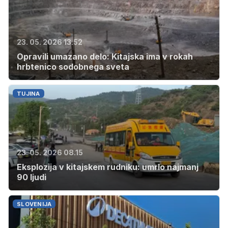
23. 05. 2026 13.52
Opravili umazano delo: Kitajska ima v rokah
hrbtenico sodobnega sveta
TUJINA
23. 05. 2026 08.15
Eksplozija v kitajskem rudniku: umrlo najmanj
90 ljudi
SLOVENIJA