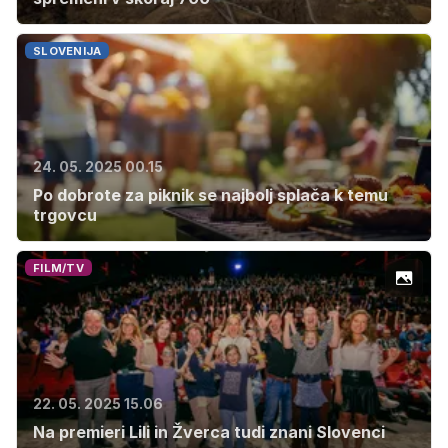
SLOVENIJA
24. 05. 2025 00.15
Po dobrote za piknik se najbolj splača k temu
trgovcu
FILM/TV
22. 05. 2025 15.06
Na premieri Lili in Žverca tudi znani Slovenci