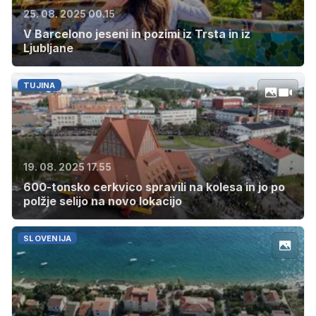
25. 08. 2025 00.15
V Barcelono jeseni in pozimi iz Trsta in iz
Ljubljane
TUJINA
19. 08. 2025 17.55
600-tonsko cerkvico spravili na kolesa in jo po
polžje selijo na novo lokacijo
SLOVENIJA