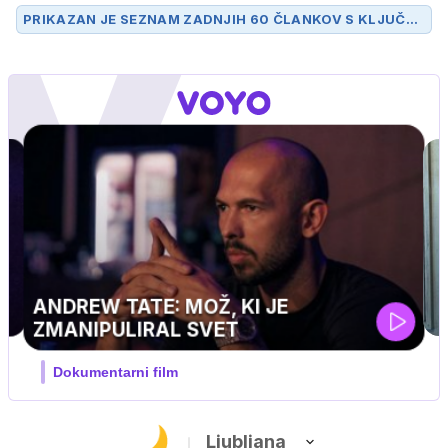
PRIKAZAN JE SEZNAM ZADNJIH 60 ČLANKOV S KLJUČN
O BESEDO
RUDNIK
.
UEFA SUPERPOKAL
V živo na VOYO: sreda ob 20.30
Ljubljana