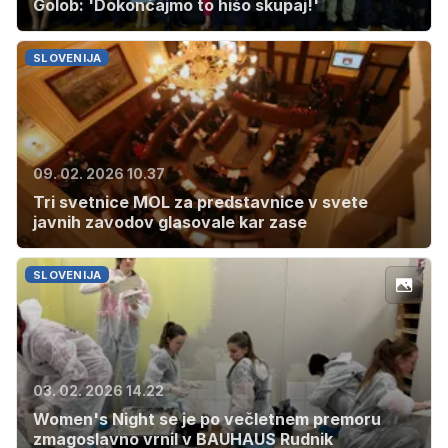
Golob: 'Dokončajmo to hišo skupaj!'
SLOVENIJA
09. 02. 2026 10.37
Tri svetnice MOL za predstavnice v svete
javnih zavodov glasovale kar zase
SLOVENIJA
03. 02. 2026 14.22
Women's Night se je po večletnem premoru
zmagoslavno vrnil v BAUHAUS Rudnik