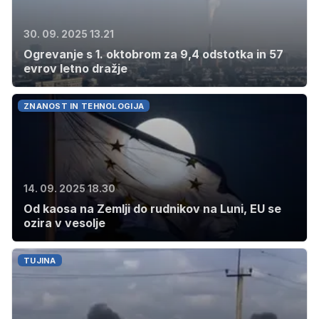
30. 09. 2025 13.21
Ogrevanje s 1. oktobrom za 9,4 odstotka in 57
evrov letno dražje
ZNANOST IN TEHNOLOGIJA
14. 09. 2025 18.30
Od kaosa na Zemlji do rudnikov na Luni, EU se
ozira v vesolje
TUJINA