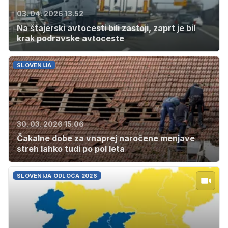
03. 04. 2026 13.52
Na štajerski avtocesti bili zastoji, zaprt je bil
krak podravske avtoceste
SLOVENIJA
30. 03. 2026 15.06
Čakalne dobe za vnaprej naročene menjave
streh lahko tudi po pol leta
SLOVENIJA ODLOČA 2026