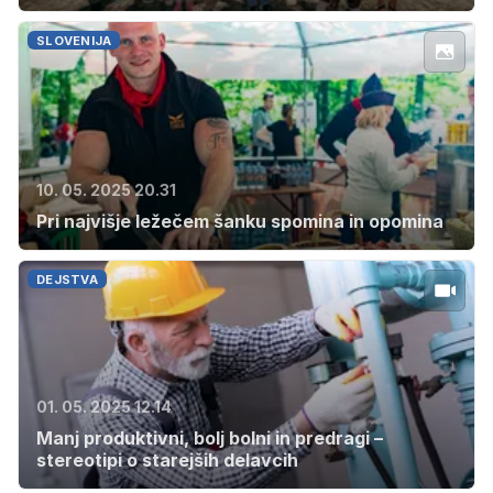
SLOVENIJA
10. 05. 2025 20.31
Pri najvišje ležečem šanku spomina in opomina
DEJSTVA
01. 05. 2025 12.14
Manj produktivni, bolj bolni in predragi –
stereotipi o starejših delavcih