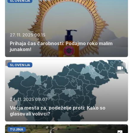
SLOVENIJA
27. 11. 2025 00.15
Prihaja čas čarobnosti: Podajmo roko malim
junakom!
SLOVENIJA
24. 11. 2025 08.07
Večja mesta za, podeželje proti: Kako so
glasovali volivci?
TUJINA