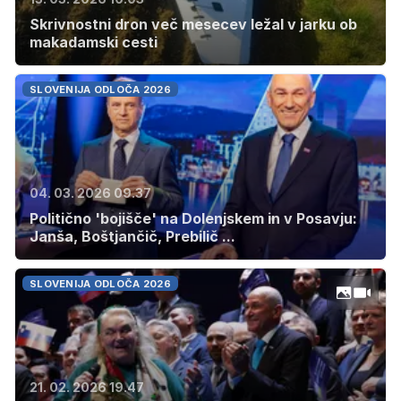
Skrivnostni dron več mesecev ležal v jarku ob
makadamski cesti
SLOVENIJA ODLOČA 2026
04. 03. 2026 09.37
Politično 'bojišče' na Dolenjskem in v Posavju:
Janša, Boštjančič, Prebilič ...
SLOVENIJA ODLOČA 2026
21. 02. 2026 19.47