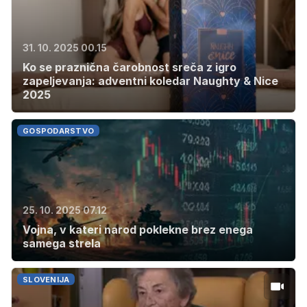
31. 10. 2025 00.15
Ko se praznična čarobnost sreča z igro
zapeljevanja: adventni koledar Naughty & Nice
2025
GOSPODARSTVO
25. 10. 2025 07.12
Vojna, v kateri narod poklekne brez enega
samega strela
SLOVENIJA