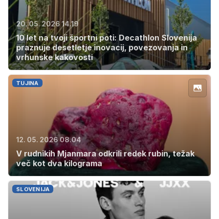
20. 05. 2026 14.19
10 let na tvoji športni poti: Decathlon Slovenija
praznuje desetletje inovacij, povezovanja in
vrhunske kakovosti
TUJINA
12. 05. 2026 08.04
V rudnikih Mjanmara odkrili redek rubin, težak
več kot dva kilograma
SLOVENIJA