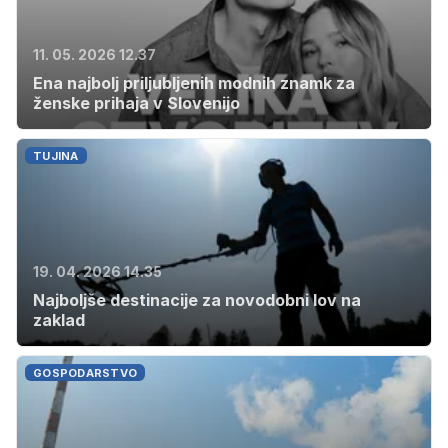
11. 05. 2026 12.37
Ena najbolj priljubljenih modnih znamk za
ženske prihaja v Slovenijo
TUJINA
19. 04. 2026 14.35
Najboljše destinacije za novodobni lov na
zaklad
GOSPODARSTVO