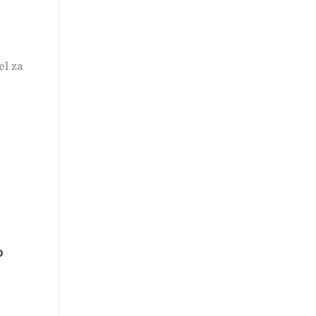
el za
o