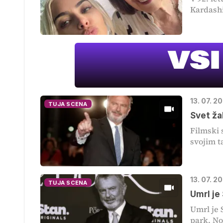
Kardashi
13. 07. 2
TUJA SCENA
Svet ža
Filmski 
svojim t
13. 07. 2
TUJA SCENA
Umrl je
Umrl je S
park. Nov