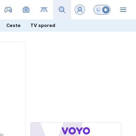
Preklopi barvni na
ZIN
Ceste
TV spored
je