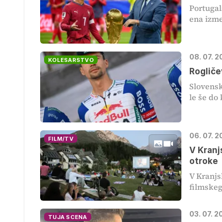
Portugal
ena izmed
08. 07. 2
KOLESARSTVO
Rogliče
Slovensk
le še do 
06. 07. 2
FILM/TV
V Kranj
otroke
V Kranjs
filmskega
03. 07. 2
TUJA SCENA