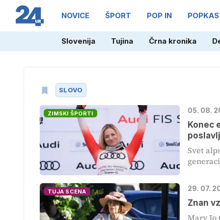
NOVICE
ŠPORT
POP IN
POPKAS
Slovenija
Tujina
Črna kronika
D
SLOVO
05. 08. 
ZIMSKI ŠPORTI
Konec e
poslavl
Svet alp
generacij
29. 07. 
TUJA SCENA
Znan vz
Mary Jo 