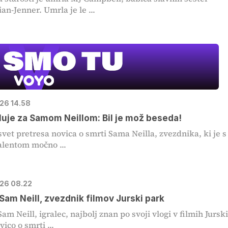
an-Jenner. Umrla je le ...
026 14.58
luje za Samom Neillom: Bil je mož beseda!
svet pretresa novica o smrti Sama Neilla, zvezdnika, ki je s
alentom močno ...
026 08.22
 Sam Neill, zvezdnik filmov Jurski park
am Neill, igralec, najbolj znan po svoji vlogi v filmih Jursk
ico o smrti ...