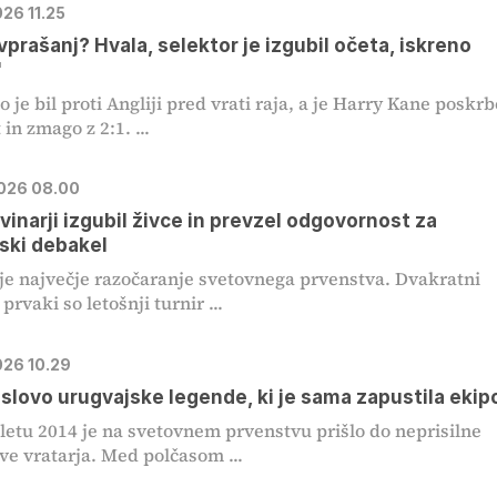
026 11.25
 vprašanj? Hvala, selektor je izgubil očeta, iskreno
'
 je bil proti Angliji pred vrati raja, a je Harry Kane poskrb
in zmago z 2:1. ...
2026 08.00
vinarji izgubil živce in prevzel odgovornost za
ski debakel
je največje razočaranje svetovnega prvenstva. Dvakratni
prvaki so letošnji turnir ...
026 10.29
slovo urugvajske legende, ki je sama zapustila ekip
 letu 2014 je na svetovnem prvenstvu prišlo do neprisilne
e vratarja. Med polčasom ...