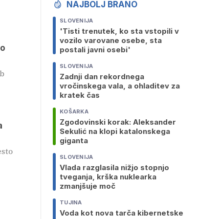
NAJBOLJ BRANO
SLOVENIJA
'Tisti trenutek, ko sta vstopili v
vozilo varovane osebe, sta
do
postali javni osebi'
SLOVENIJA
ob
Zadnji dan rekordnega
vročinskega vala, a ohladitev za
kratek čas
KOŠARKA
Zgodovinski korak: Aleksander
a
Sekulić na klopi katalonskega
giganta
esto
SLOVENIJA
Vlada razglasila nižjo stopnjo
tveganja, krška nuklearka
zmanjšuje moč
TUJINA
Voda kot nova tarča kibernetske