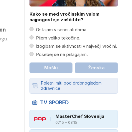
Kako se med vročinskim valom
najpogosteje zaščitite?
gon
Ostajam v senci ali doma.
Pijem veliko tekočine.
rgu,
Izogibam se aktivnosti v največji vročini.
Posebej se ne prilagajam.
Moški
Ženska
Poletni miti pod drobnogledom
zdravnice
TV SPORED
MasterChef Slovenija
07.15 - 08.15