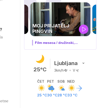
?
IQ 160
da
Nova hrvaška serija
Ljubljana
25°C
3km/h
V
ČET
PET
SOB
NED
25 °C
30 °C
28 °C
33 °C
metne