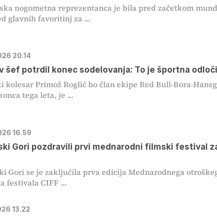
ska nogometna reprezentanca je bila pred začetkom mund
 glavnih favoritinj za ...
026 20.14
v šef potrdil konec sodelovanja: To je športna odloč
i kolesar Primož Roglič bo član ekipe Red Bull-Bora-Hans
konca tega leta, je ...
026 16.59
ski Gori pozdravili prvi mednarodni filmski festival z
ki Gori se je zaključila prva edicija Mednarodnega otroške
 festivala CIFF ...
026 13.22