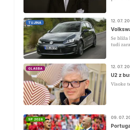
12. 07. 2
TUJINA
Volkswa
Se bliža
tudi zara
12. 07. 2
GLASBA
U2 z bu
Visoke t
09. 07. 
SP 2026
Portugal