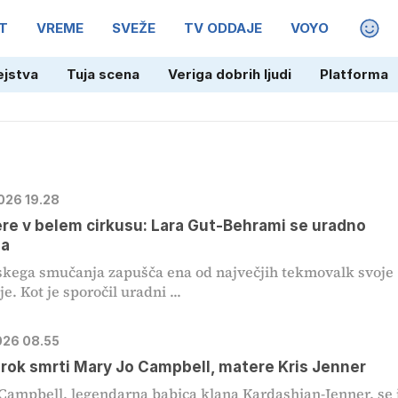
T
VREME
SVEŽE
TV ODDAJE
VOYO
MAGA
ejstva
Tuja scena
Veriga dobrih ljudi
Platforma
2026 19.28
re v belem cirkusu: Lara Gut-Behrami se uradno
ja
skega smučanja zapušča ena od največjih tekmovalk svoje
e. Kot je sporočil uradni ...
2026 08.55
rok smrti Mary Jo Campbell, matere Kris Jenner
Campbell, legendarna babica klana Kardashian-Jenner, se 