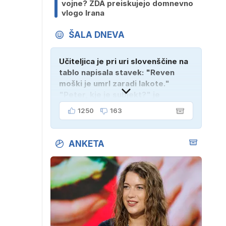
vojne? ZDA preiskujejo domnevno
vlogo Irana
ŠALA DNEVA
Učiteljica je pri uri slovenščine na
tablo napisala stavek: "Reven
moški je umrl zaradi lakote."
"Peter, kje je subjekt?" je
vprašala. "Verjetno na
1250
163
pokopališču!"
ANKETA
i