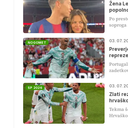
Žena Le
popoln
Po prest
soproga 
03. 07. 
NOGOMET
Preverje
repreze
Portugal
zadetkov
03. 07. 
SP 2026
Zlati r
hrvaško
Tekma še
Hrvaško j