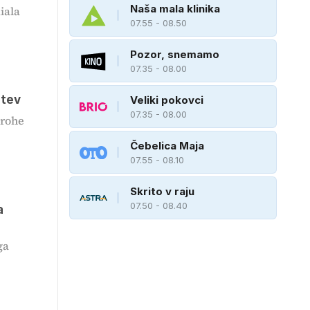
Naša mala klinika
iala
07.55 - 08.50
Pozor, snemamo
07.35 - 08.00
itev
Veliki pokovci
07.35 - 08.00
grohe
Čebelica Maja
07.55 - 08.10
Skrito v raju
07.50 - 08.40
a
ga