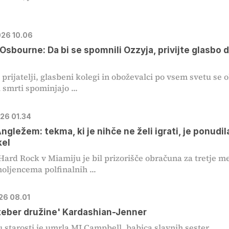
026 10.06
Osbourne: Da bi se spomnili Ozzyja, privijte glasbo 
 prijatelji, glasbeni kolegi in oboževalci po vsem svetu se 
 smrti spominjajo ...
026 01.34
ngležem: tekma, ki je nihče ne želi igrati, je ponudil
kel
Hard Rock v Miamiju je bil prizorišče obračuna za tretje m
ljencema polfinalnih ...
026 08.01
teber družine' Kardashian-Jenner
tu starosti je umrla MJ Campbell, babica slavnih sester