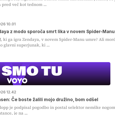
a pred več kot tednom ...
026 10.01
daya z modo sporoča smrt lika v novem Spider-Manu
MJ, ki ga igra Zendaya, v novem Spider-Manu umre? Ali mor
o glavni superjunak, ki ...
026 12.42
asen: Če boste žalili mojo družino, bom odšel
lopp je podpisal pogodbo in postal selektor nemške nogo
ance, je na ...