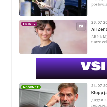
poslovil
26. 07. 2
FILM/TV
Ali Zen
Ali lik 
umre cel
24. 07. 2
NOGOMET
Klopp j
Jürgen K
reprezent