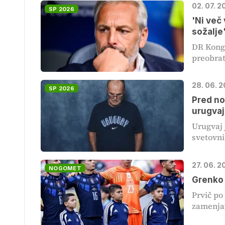
02. 07. 2
SP 2026
'Ni več
sožalje
DR Kongo
preobrat 
28. 06. 
SP 2026
Pred no
urugvaj
Urugvaj 
svetovni 
27. 06. 2
NOGOMET
Grenko 
Prvič po
zamenjav