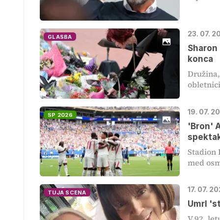
23. 07. 2
GLASBA
Sharon 
konca
Družina,
obletnici
19. 07. 2
SP 2026
'Bron' A
spekta
Stadion 
med osmo
17. 07. 2
TUJA SCENA
Umrl 's
V 92. le