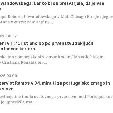
wandowskega: Lahko bi se pretvarjala, da je vse
o
opu Roberta Lewandowskega v klub Chicago Fire je njego
Anna v čustvenem zapisu ...
2026 08.57
ni viri: 'Cristiano bo po prvenstvu zaključil
ntančno kariero'
ska je s pomočjo kontroverznih sodniških odločitev in
 Cristiana Ronalda ter ...
2026 03.09
ezervist Ramos v 94. minuti za portugalsko zmago in
 slovo
stnajstine finala svetovnega prvenstva med Portugalsko i
e upravičila vsa ...