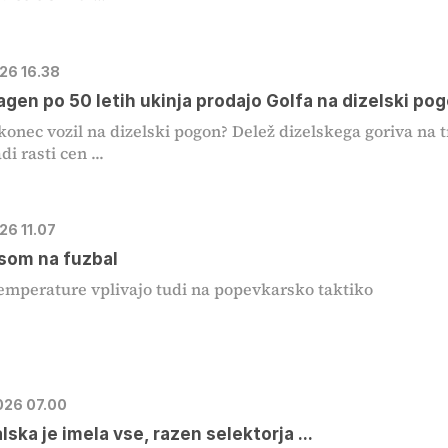
026 16.38
gen po 50 letih ukinja prodajo Golfa na dizelski po
 konec vozil na dizelski pogon? Delež dizelskega goriva na t
di rasti cen ...
026 11.07
som na fuzbal
emperature vplivajo tudi na popevkarsko taktiko
2026 07.00
ska je imela vse, razen selektorja ...