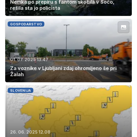
Nemka po prepiru s fantom skočila v Sočo,
rešila sta jo policista
GOSPODARSTVO
01. 07. 2025 13.47
Za voznike v Ljubljani zdaj ohromljeno še pri
Žalah
SLOVENIJA
26. 06. 2025 12.08