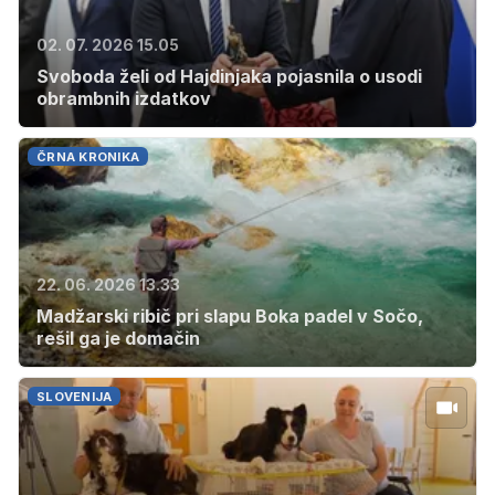
02. 07. 2026 15.05
Svoboda želi od Hajdinjaka pojasnila o usodi
obrambnih izdatkov
ČRNA KRONIKA
22. 06. 2026 13.33
Madžarski ribič pri slapu Boka padel v Sočo,
rešil ga je domačin
SLOVENIJA