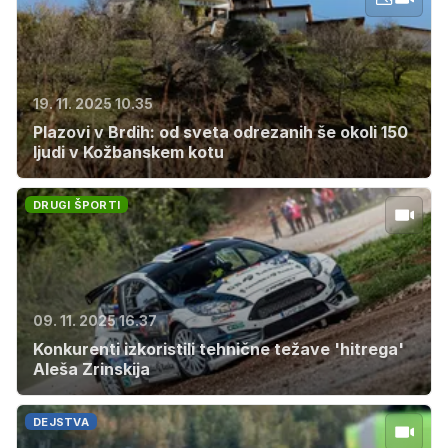
19. 11. 2025 10.35
Plazovi v Brdih: od sveta odrezanih še okoli 150
ljudi v Kožbanskem kotu
DRUGI ŠPORTI
09. 11. 2025 16.37
Konkurenti izkoristili tehnične težave 'hitrega'
Aleša Zrinskija
DEJSTVA