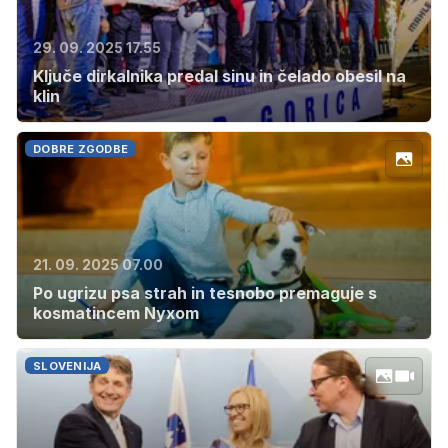
29. 09. 2025 17.55
Ključe dirkalnika predal sinu in čelado obesil na
klin
DOBRE ZGODBE
21. 09. 2025 07.00
Po ugrizu psa strah in tesnobo premaguje s
kosmatincem Nyxom
SLOVENIJA