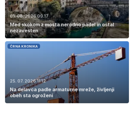
01. 08. 2026 09.17
Med skokom z mosta nerodno padel in ostal
nezavesten
ČRNA KRONIKA
25. 07. 2026 11.12
Na delavca padle armaturne mreže, življenji
obeh sta ogroženi