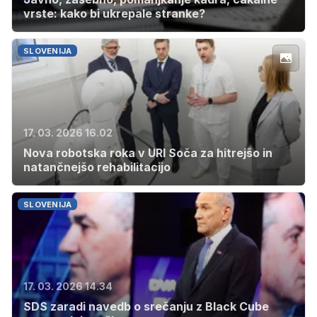
vrste: kako bi ukrepale stranke?
SLOVENIJA
17. 03. 2026 16.02
Nova robotska roka v URI Soča za hitrejšo in
natančnejšo rehabilitacijo
SLOVENIJA
17. 03. 2026 14.34
SDS zaradi navedb o srečanju z Black Cube