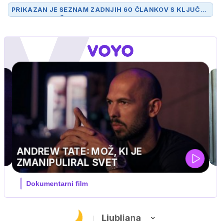
PRIKAZAN JE SEZNAM ZADNJIH 60 ČLANKOV S KLJUČN
O BESEDO
SOČA
.
IQ 160
Nova hrvaška serija
Ljubljana