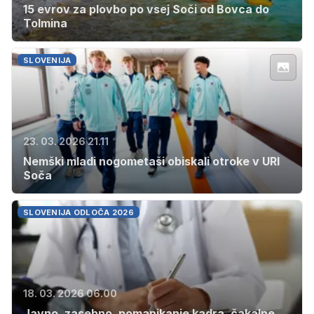
15 evrov za plovbo po vsej Soči od Bovca do
Tolmina
SLOVENIJA
23. 03. 2026 21.11
Nemški mladi nogometaši obiskali otroke v URI
Soča
SLOVENIJA ODLOČA 2026
18. 03. 2026 06.00
Javno, zasebno, pomanjkanje kadra, čakalne