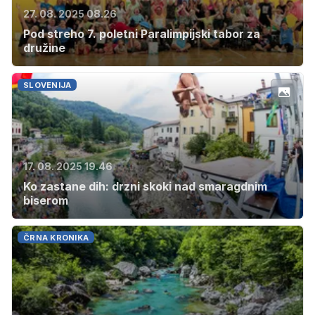
27. 08. 2025 08.26
Pod streho 7. poletni Paralimpijski tabor za
družine
SLOVENIJA
17. 08. 2025 19.46
Ko zastane dih: drzni skoki nad smaragdnim
biserom
ČRNA KRONIKA