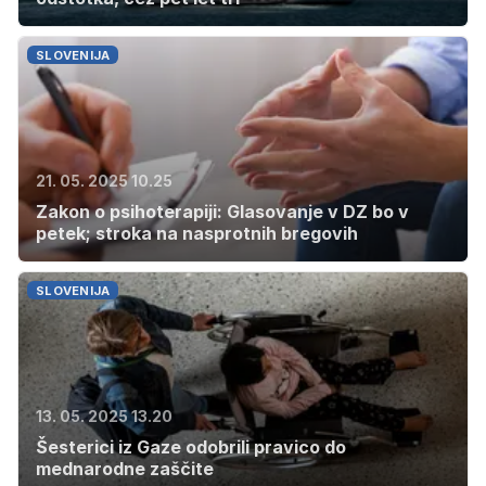
SLOVENIJA
21. 05. 2025 10.25
Zakon o psihoterapiji: Glasovanje v DZ bo v
petek; stroka na nasprotnih bregovih
SLOVENIJA
13. 05. 2025 13.20
Šesterici iz Gaze odobrili pravico do
mednarodne zaščite