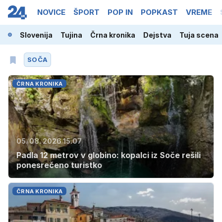
NOVICE
ŠPORT
POP IN
POPKAST
VREME
Slovenija
Tujina
Črna kronika
Dejstva
Tuja scena
SOČA
ČRNA KRONIKA
05. 08. 2026 15.07
Padla 12 metrov v globino: kopalci iz Soče rešili
ponesrečeno turistko
ČRNA KRONIKA