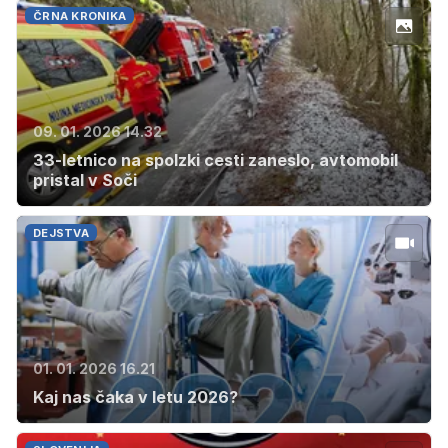
ČRNA KRONIKA
09. 01. 2026 14.32
33-letnico na spolzki cesti zaneslo, avtomobil
pristal v Soči
DEJSTVA
01. 01. 2026 16.21
Kaj nas čaka v letu 2026?