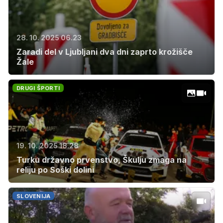
28. 10. 2025 06.23
Zaradi del v Ljubljani dva dni zaprto krožišče
Žale
DRUGI ŠPORTI
19. 10. 2025 18.28
Turku državno prvenstvo, Škulju zmaga na
reliju po Soški dolini
SLOVENIJA