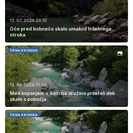
13. 07. 2026 20.15
Oče pred bobnečo skalo umaknil triletnega
otroka
ČRNA KRONIKA
12. 07. 2026 17.20
Med kopanjem v Soči na družino prileteli deli
skale s pobočja
ČRNA KRONIKA