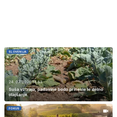
SLOVENIJA
24. 07. 2026 14.53
Suša vztraja, padavine bodo prinesle le delno
olajšanje
FOKUS