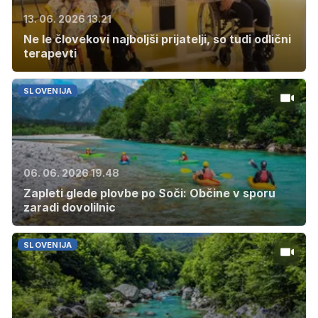
13. 06. 2026 13.21
Ne le človekovi najboljši prijatelji, so tudi odlični
terapevti
SLOVENIJA
06. 06. 2026 19.48
Zapleti glede plovbe po Soči: Občine v sporu
zaradi dovolilnic
SLOVENIJA