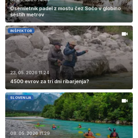
Osemletnik padel z mostu čez Sočo v globino
šestih metrov
INŠPEKTOR
23. 05. 2026 11.24
4500 evrov za tri dni ribarjenja?
SLOVENIJA
08. 05. 2026 11.29