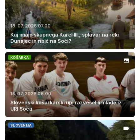
18. 07. 2026 07.00
Kaj imajo skupnega Karel III., splavar na reki
Dunajec in ribič na Soči?
KOŠARKA
15. 07. 2026 06.00
Slovenski košarkarski upi razveselili mlade iz
URI Soča
SLOVENIJA