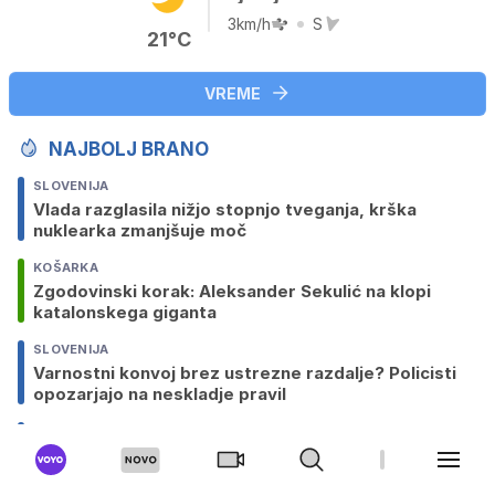
3km/h
S
21°C
VREME
NAJBOLJ BRANO
SLOVENIJA
Vlada razglasila nižjo stopnjo tveganja, krška
nuklearka zmanjšuje moč
KOŠARKA
Zgodovinski korak: Aleksander Sekulić na klopi
katalonskega giganta
SLOVENIJA
Varnostni konvoj brez ustrezne razdalje? Policisti
opozarjajo na neskladje pravil
SLOVENIJA
Vročinske nevihte ponekod ohladile ozračje za
dobrih 10 stopinj