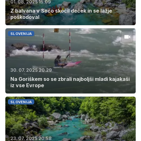
01. 08. 2025 15.09
Z balvana v Sočo skočil deček in se lažje
poškodoval
SLOVENIJA
30. 07. 2025 20.29
Na Goriškem so se zbrali najboljši mladi kajakaši
iz vse Evrope
SLOVENIJA
23. 07. 2025 20.58