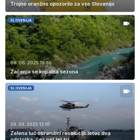
Trojno oranžno opozorilo za vso Slovenijo
SLOVENIJA
09. 06. 2025 18.55
Začenja se kopalna sezona
SLOVENIJA
29. 05. 2025 13.10
Zelena luč obrambni resoluciji: letos dva
odstotka, čez pet let tri