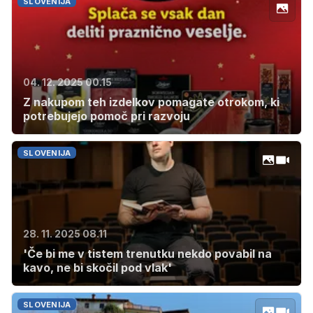
SLOVENIJA
04. 12. 2025 00.15
Z nakupom teh izdelkov pomagate otrokom, ki
potrebujejo pomoč pri razvoju
SLOVENIJA
28. 11. 2025 08.11
'Če bi me v tistem trenutku nekdo povabil na
kavo, ne bi skočil pod vlak'
SLOVENIJA