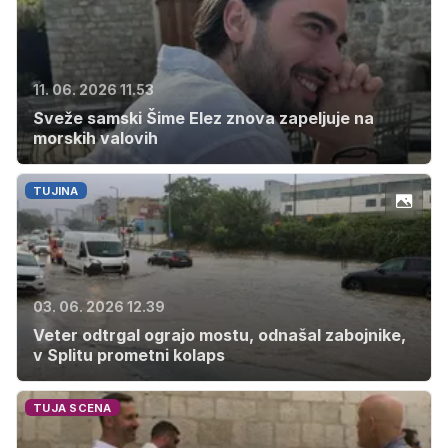
11. 06. 2026 11.53
Sveže samski Šime Elez znova zapeljuje na
morskih valovih
TUJINA
03. 06. 2026 12.39
Veter odtrgal ograjo mostu, odnašal zabojnike,
v Splitu prometni kolaps
TUJA SCENA