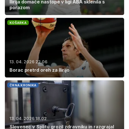
Ilirija domače nastope v ligi ABA sklenila s
porazom
KOŠARKA
13. 04. 2026 22.06
Borac pretrd oreh za Ilirijo
ČRNA KRONIKA
13. 04. 2026 18.02
Slovenec v Splitu grozil zdravniku in razgrajal