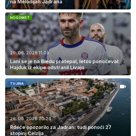
na Melodijah Jadrana
NOGOMET
29. 06. 2026 11.05
Lani se je na Bledu pretepal, letos ponočeval:
Hajduk iz ekipe odstranil Livajo
TUJINA
26. 06. 2026 20.24
Rdeče opozorilo za Jadran: tudi ponoči 27
stopinj Celzija