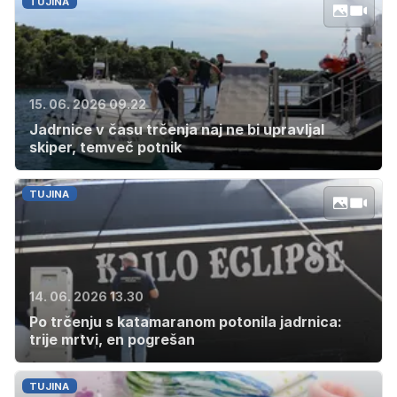
TUJINA
15. 06. 2026 09.22
Jadrnice v času trčenja naj ne bi upravljal
skiper, temveč potnik
TUJINA
14. 06. 2026 13.30
Po trčenju s katamaranom potonila jadrnica:
trije mrtvi, en pogrešan
TUJINA