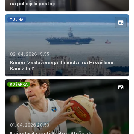
na policijski postaji
TUJINA
02. 04. 2026 19.55
Konec 'zasluženega dopusta' na Hrvaškem.
Kam zdaj?
KOŠARKA
01. 04. 2026 20.53
Ilirija slavila proti Splitu v Stožicah