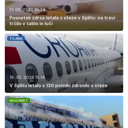
17. 05. 2026 10.34
Posnetek zdrsa letala s steze v Splitu: na travi
trčilo v tablo in luči
TUJINA
16. 05. 2026 15.14
V Splitu letalo s 130 potniki zdrsnilo s steze
NOGOMET