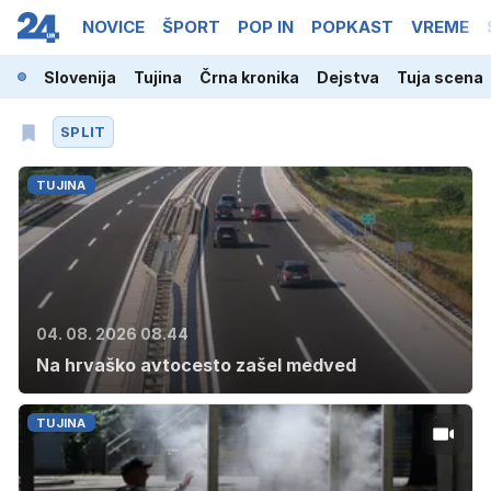
NOVICE
ŠPORT
POP IN
POPKAST
VREME
Slovenija
Tujina
Črna kronika
Dejstva
Tuja scena
SPLIT
TUJINA
04. 08. 2026 08.44
Na hrvaško avtocesto zašel medved
TUJINA