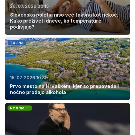
20. 07. 2026 00.15
Slovenska poletja niso več takšna kot nekoč.
Kako preživeti dneve, ko temperature
podivjajo?
TUJINA
15. 07. 2026 10.39
Prvo mesto na Hrvaškem, kjer so prepovedali
nočno prodajo alkohola
NOGOMET