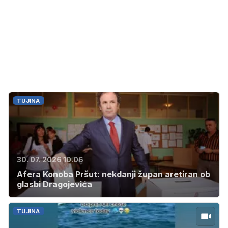
TUJINA
30. 07. 2026 10.06
Afera Konoba Pršut: nekdanji župan aretiran ob
glasbi Dragojevića
TUJINA