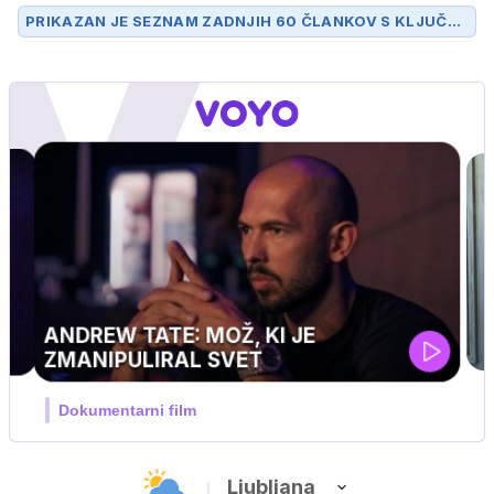
PRIKAZAN JE SEZNAM ZADNJIH 60 ČLANKOV S KLJUČN
O BESEDO
SPLIT
.
UEFA SUPERPOKAL
V živo na VOYO: sreda ob 20.30
Ljubljana