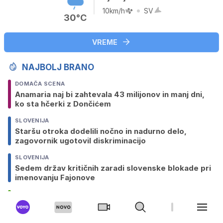
10km/h
SV
30°C
VREME
NAJBOLJ BRANO
DOMAČA SCENA
Anamaria naj bi zahtevala 43 milijonov in manj dni,
ko sta hčerki z Dončićem
SLOVENIJA
Staršu otroka dodelili nočno in nadurno delo,
zagovornik ugotovil diskriminacijo
SLOVENIJA
Sedem držav kritičnih zaradi slovenske blokade pri
imenovanju Fajonove
NOGOMET
Strela med tekmo vzela življenje mlademu
nogometašu