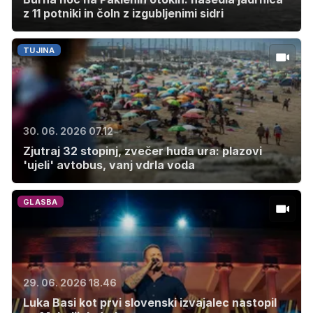
z 11 potniki in čoln z izgubljenimi sidri
TUJINA
30. 06. 2026 07.12
Zjutraj 32 stopinj, zvečer huda ura: plazovi
'ujeli' avtobus, vanj vdrla voda
GLASBA
29. 06. 2026 18.46
Luka Basi kot prvi slovenski izvajalec nastopil