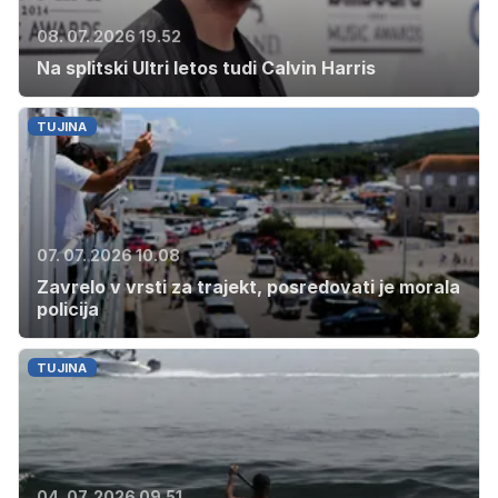
08. 07. 2026 19.52
Na splitski Ultri letos tudi Calvin Harris
TUJINA
07. 07. 2026 10.08
Zavrelo v vrsti za trajekt, posredovati je morala
policija
TUJINA
04. 07. 2026 09.51