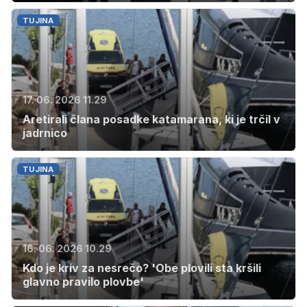
TUJINA
17. 06. 2026 11.29
Aretirali člana posadke katamarana, ki je trčil v
jadrnico
TUJINA
16. 06. 2026 10.29
Kdo je kriv za nesrečo? 'Obe plovili sta kršili
glavno pravilo plovbe'