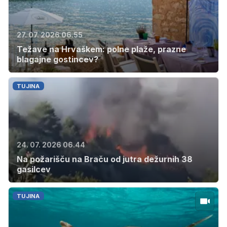
27. 07. 2026 06.55
Težave na Hrvaškem: polne plaže, prazne
blagajne gostincev?
TUJINA
24. 07. 2026 06.44
Na požarišču na Braču od jutra dežurnih 38
gasilcev
TUJINA