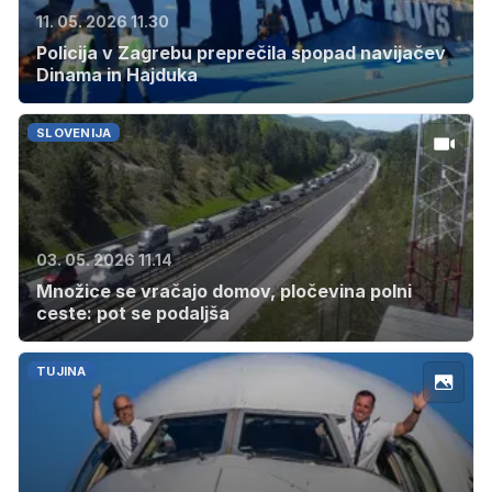
11. 05. 2026 11.30
Policija v Zagrebu preprečila spopad navijačev
Dinama in Hajduka
SLOVENIJA
03. 05. 2026 11.14
Množice se vračajo domov, pločevina polni
ceste: pot se podaljša
TUJINA