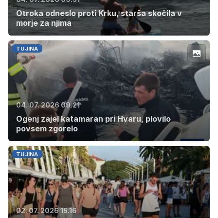
Otroka odneslo proti Krku, starša skočila v
morje za njima
TUJINA
04. 07. 2026 09.21
Ogenj zajel katamaran pri Hvaru, plovilo
povsem zgorelo
TUJINA
02. 07. 2026 15.16