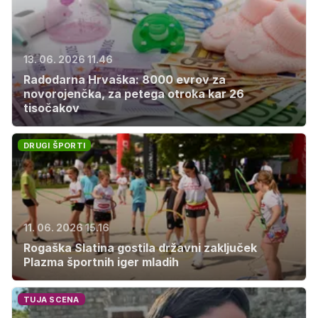
13. 06. 2026 11.46
Radodarna Hrvaška: 8000 evrov za
novorojenčka, za petega otroka kar 26
tisočakov
DRUGI ŠPORTI
11. 06. 2026 15.16
Rogaška Slatina gostila državni zaključek
Plazma športnih iger mladih
TUJA SCENA