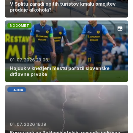
V Splitu zaradi opitih turistov kmalu omejitev
prodaje alkohola?
NOGOMET
01. 07. 2026 23.03
Hajduk v knežjem mestu porazil slovenske
državne prvake
TUJINA
01. 07. 2026 18.19
Burna noč na Paklenih otokih: nasedla jadrnica