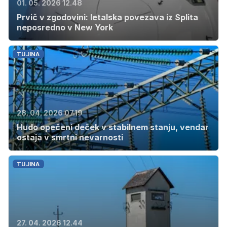
01. 05. 2026 12.48
Prvič v zgodovini: letalska povezava iz Splita
neposredno v New York
TUJINA
28. 04. 2026 07.19
Hudo opečeni deček v stabilnem stanju, vendar
ostaja v smrtni nevarnosti
TUJINA
27. 04. 2026 12.44