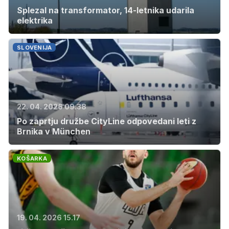
Splezal na transformator, 14-letnika udarila
elektrika
SLOVENIJA
22. 04. 2026 09.38
Po zaprtju družbe CityLine odpovedani leti z
Brnika v München
KOŠARKA
19. 04. 2026 15.17