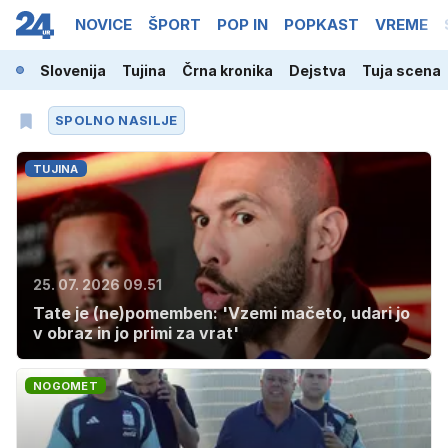
NOVICE
ŠPORT
POP IN
POPKAST
VREME
Slovenija
Tujina
Črna kronika
Dejstva
Tuja scena
SPOLNO NASILJE
TUJINA
25. 07. 2026 09.51
Tate je (ne)pomemben: 'Vzemi mačeto, udari jo
v obraz in jo primi za vrat'
NOGOMET