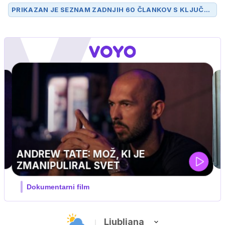
PRIKAZAN JE SEZNAM ZADNJIH 60 ČLANKOV S KLJUČN
O BESEDO
SPOLNO NASILJE
.
UEFA SUPERPOKAL
V živo na VOYO: sreda ob 20.30
…
Ljubljana