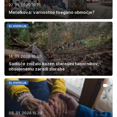
27. 01. 2026 19.21
Metelkova: varnostno tvegano območje?
SLOVENIJA
14. 01. 2026 10.36
Sodišče znižalo kazen starešini tabornikov,
obsojenemu zaradi zlorabe
SLOVENIJA
08. 01. 2026 15.39