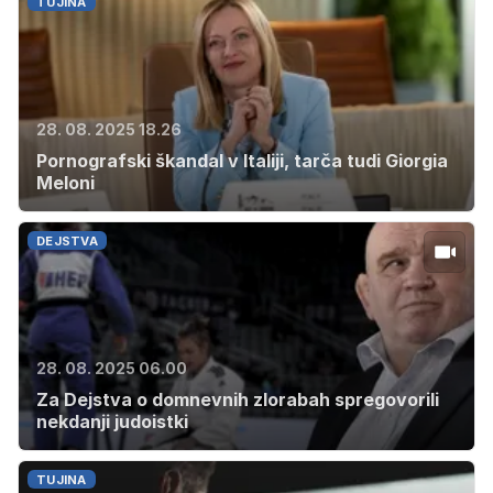
TUJINA
28. 08. 2025 18.26
Pornografski škandal v Italiji, tarča tudi Giorgia
Meloni
DEJSTVA
28. 08. 2025 06.00
Za Dejstva o domnevnih zlorabah spregovorili
nekdanji judoistki
TUJINA