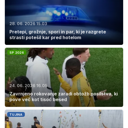
28. 06. 2026 15.03
Pretepi, grožnje, spori in par, ki je razgrete
strasti potešil kar pred hotelom
SP 2026
24. 06. 2026 16.05
Zavrnjeno rokovanje zaradi obtožb posilstva, ki
pove več kot tisoč besed
TUJINA