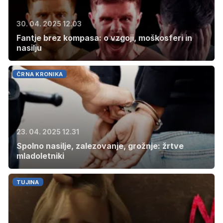
30. 04. 2025 12.03
Fantje brez kompasa: o vzgoji, moškosferi in
nasilju
ČRNA KRONIKA
23. 04. 2025 12.31
Spolno nasilje, zalezovanje, grožnje: žrtve
mladoletniki
TUJINA