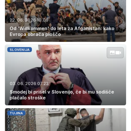
22. 06. 2026 10.09
Od 'Willkommen' do leta za Afganistan: kako
Evropa obrača ploščo
SLOVENIJA
03. 06. 2026 07.23
Smodej bi prišel v Slovenijo, če bi mu sodišče
plačalo stroške
TUJINA