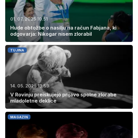
01. 07. 2025 10.51
Hude obtožbe o nasilju na račun Fabjana, ki
odgovarja: Nikogar nisem zlorabil
TUJINA
14. 05. 2025 13.59
V Rovinju preiskujejo prijavo spolne zlorabe
mladoletne deklice
MAGAZIN