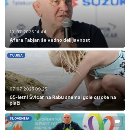
10. 07. 2025 14.44
Afera Fabjan še vedno deli javnost
TUJINA
07. 07. 2025 09.25
65-letni Švicar na Rabu snemal gole otroke na
plaži
SLOVENIJA