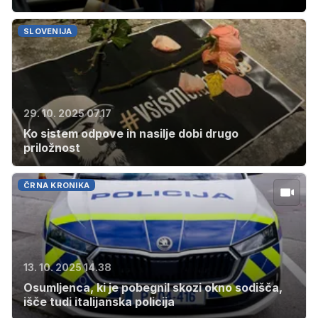
SLOVENIJA
29. 10. 2025 07.17
Ko sistem odpove in nasilje dobi drugo
priložnost
ČRNA KRONIKA
13. 10. 2025 14.38
Osumljenca, ki je pobegnil skozi okno sodišča,
išče tudi italijanska policija