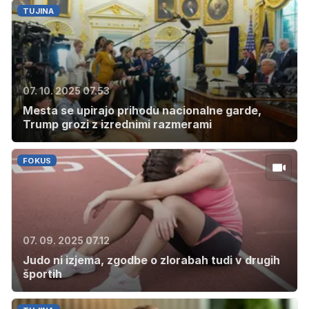
TUJINA
07. 10. 2025 07.53
Mesta se upirajo prihodu nacionalne garde,
Trump grozi z izrednimi razmerami
FOKUS
07. 09. 2025 07.12
Judo ni izjema, zgodbe o zlorabah tudi v drugih
športih