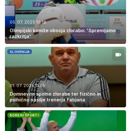
05. 07. 2025 10.18
Olimpijski komite obsoja zlorabo: 'Spremljamo
razkritja'
SLOVENIJA
01. 07. 2025 11.05
Domnevne spolne zlorabe ter fizično in
psihično nasilje trenerja Fabjana
BORILNI ŠPORTI