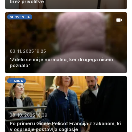
brez privolitve
SLOVENIJA
03. 11. 2025 19.25
'Zdelo se mi je normalno, ker drugega nisem
poznala'
TUJINA
30. 10. 2025 10.39
Po primeru Gisele Pelicot Francija z zakonom, ki
v ospredje postavlja soglasje