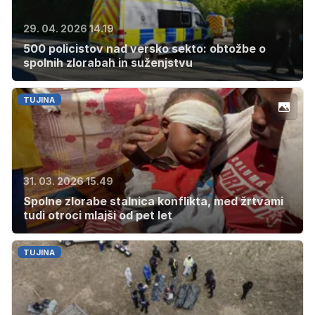
29. 04. 2026 14.19
500 policistov nad versko sekto: obtožbe o
spolnih zlorabah in suženjstvu
TUJINA
31. 03. 2026 15.49
Spolne zlorabe stalnica konflikta, med žrtvami
tudi otroci mlajši od pet let
TUJINA