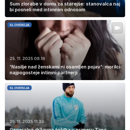
Sum zlorabe v domu za starejše: stanovalca naj
bi posneli med intimnim odnosom
SLOVENIJA
25. 11. 2025 08.16
'Nasilje nad ženskami ni osamljen pojav': morilci
najpogosteje intimni partnerji
SLOVENIJA
25. 11. 2025 11.33
Generalna državna tožilka v primeru Tima