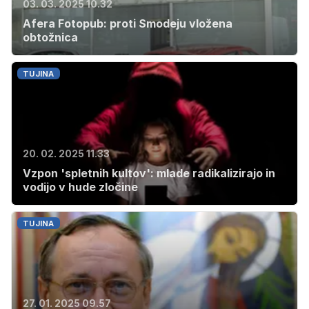
03. 03. 2025 10.32
Afera Fotopub: proti Smodeju vložena
obtožnica
TUJINA
20. 02. 2025 11.33
Vzpon 'spletnih kultov': mlade radikalizirajo in
vodijo v hude zločine
TUJINA
27. 01. 2025 09.57