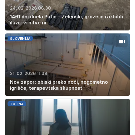
24. 02. 2026 06.30
1461 dni duela Putin – Zelenski, groze in razbitih
iluzij: vrnitve ni
SLOVENIJA
21. 02. 2026 11.39
Nov zapor: obiski preko noči, nogometno
igrišče, terapevtska skupnost
TUJINA