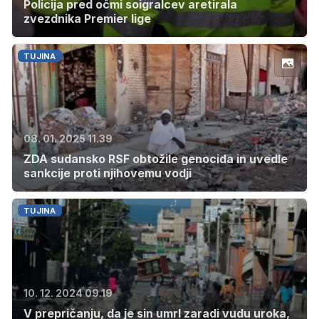
Policija pred očmi soigralcev aretirala
zvezdnika Premier lige
TUJINA
08. 01. 2025 11.39
ZDA sudansko RSF obtožile genocida in uvedle
sankcije proti njihovemu vodji
TUJINA
10. 12. 2024 09.19
V prepričanju, da je sin umrl zaradi vudu uroka,