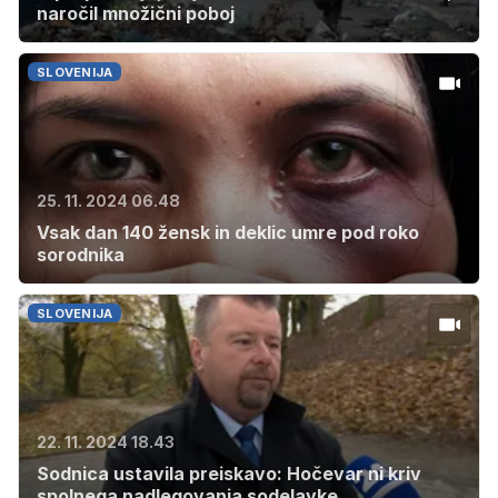
naročil množični poboj
SLOVENIJA
25. 11. 2024 06.48
Vsak dan 140 žensk in deklic umre pod roko
sorodnika
SLOVENIJA
22. 11. 2024 18.43
Sodnica ustavila preiskavo: Hočevar ni kriv
spolnega nadlegovanja sodelavke