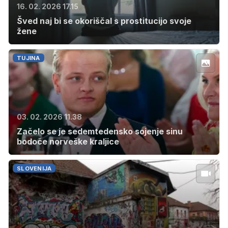
16. 02. 2026 17.15
Šved naj bi se okoriščal s prostitucijo svoje
žene
TUJINA
03. 02. 2026 11.38
Začelo se je sedemtedensko sojenje sinu
bodoče norveške kraljice
SLOVENIJA