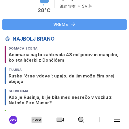
8km/h
SV
28°C
VREME
NAJBOLJ BRANO
DOMAČA SCENA
Anamaria naj bi zahtevala 43 milijonov in manj dni,
ko sta hčerki z Dončićem
TUJINA
Ruske 'črne vdove': upajo, da jim može čim prej
ubijejo
SLOVENIJA
Kdo je Rusinja, ki je bila med nesrečo v vozilu z
Natašo Pirc Musar?
NOGOMET
Strela med tekmo vzela življenje mlademu
nogometašu