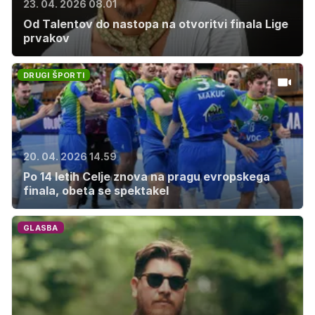
23. 04. 2026 08.01
Od Talentov do nastopa na otvoritvi finala Lige
prvakov
DRUGI ŠPORTI
20. 04. 2026 14.59
Po 14 letih Celje znova na pragu evropskega
finala, obeta se spektakel
GLASBA