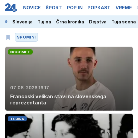
NOVICE
ŠPORT
POP IN
POPKAST
VREME
Slovenija
Tujina
Črna kronika
Dejstva
Tuja scena
SPOMINI
NOGOMET
07. 08. 2026 16.17
Francoski velikan stavi na slovenskega
reprezentanta
TUJINA