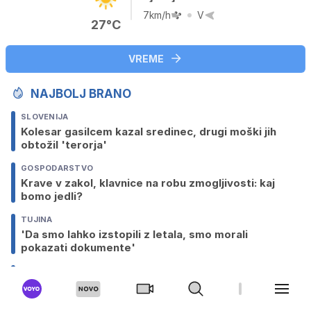
7km/h
V
27°C
VREME
NAJBOLJ BRANO
SLOVENIJA
Kolesar gasilcem kazal sredinec, drugi moški jih
obtožil 'terorja'
GOSPODARSTVO
Krave v zakol, klavnice na robu zmogljivosti: kaj
bomo jedli?
TUJINA
'Da smo lahko izstopili z letala, smo morali
pokazati dokumente'
SLOVENIJA
Soča ponekod presahnila, poniknila tudi Vipava
TUJINA