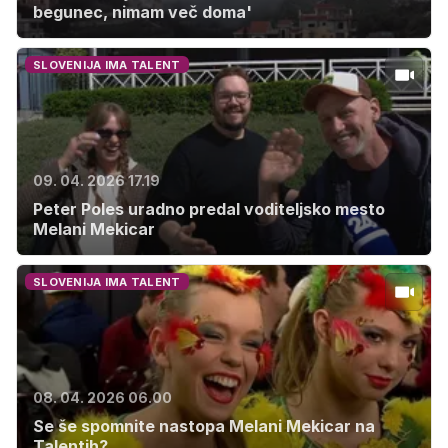
begunec, nimam več doma'
SLOVENIJA IMA TALENT
09. 04. 2026 17.19
Peter Poles uradno predal voditeljsko mesto
Melani Mekicar
SLOVENIJA IMA TALENT
08. 04. 2026 06.00
Se še spomnite nastopa Melani Mekicar na
Talentih?