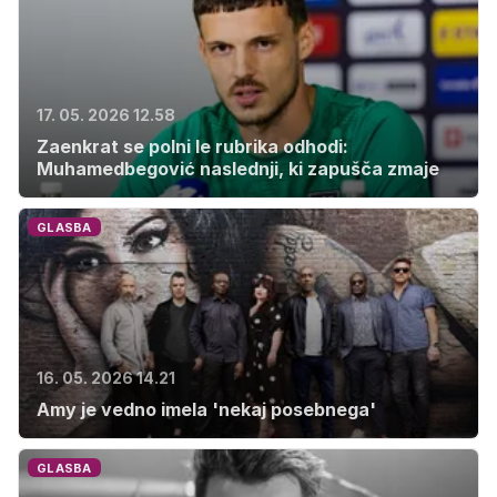
17. 05. 2026 12.58
Zaenkrat se polni le rubrika odhodi:
Muhamedbegović naslednji, ki zapušča zmaje
GLASBA
16. 05. 2026 14.21
Amy je vedno imela 'nekaj posebnega'
GLASBA