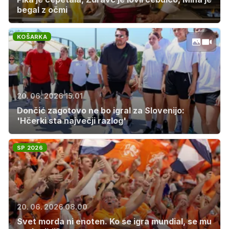
begal z očmi
KOŠARKA
20. 06. 2026 15.01
Dončić zagotovo ne bo igral za Slovenijo:
'Hčerki sta največji razlog'
SP 2026
20. 06. 2026 08.00
Svet morda ni enoten. Ko se igra mundial, se mu