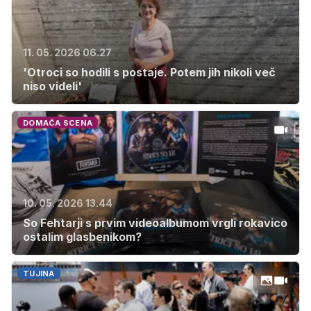
11. 05. 2026 06.27
'Otroci so hodili s postaje. Potem jih nikoli več
niso videli'
DOMAČA SCENA
10. 05. 2026 13.44
So Fehtarji s prvim videoalbumom vrgli rokavico
ostalim glasbenikom?
TUJINA