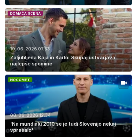
DOMAČA SCENA
10. 06. 2026 07.53
Zaljubljena Kaja in Karlo: Skupaj ustvarjava
najlepše spomine
NOGOMET
08. 06. 2026 12.34
'Na mundialu 2010 se je tudi Slovenijo nekaj
vprašalo'