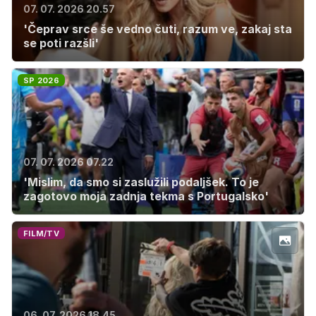
07. 07. 2026 20.57
'Čeprav srce še vedno čuti, razum ve, zakaj sta
se poti razšli'
SP 2026
07. 07. 2026 07.22
'Mislim, da smo si zaslužili podaljšek. To je
zagotovo moja zadnja tekma s Portugalsko'
FILM/TV
06. 07. 2026 18.45