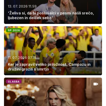
13. 07. 2026 11.59
'Želiva si, da bi poslušalci v pesmi našli srečo,
ljubezen in delček sebe'
SP 2026
11. 07. 2026 07.18
Ker je zapravil veliko priložnost, Campazu in
družini grozili s smrtjo
GLASBA