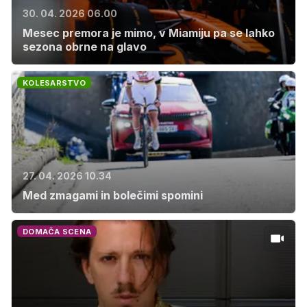
30. 04. 2026 06.00
Mesec premora je mimo, v Miamiju pa se lahko
sezona obrne na glavo
KOLESARSTVO
27. 04. 2026 10.34
Med zmagami in bolečimi spomini
DOMAČA SCENA