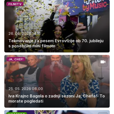
FILM/TV
26. 05. 2026 14.15
Tekmovanje za pesem Evrovizije ob 70. jubileju
s posebnim mini filmom
JA, CHEF!
25. 05. 2026 08.00
Iva Krajnc Bagola o zadnji sezoni Ja, Chefa!: To
morate pogledati