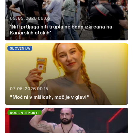
09. 05. 2026 09.02
'Niti prtljaga niti trupla ne bodo izkrcana na
Kanarskih otokih'
SLOVENIJA
07. 05. 2026 00.15
"Moč ni v mišicah, moč je v glavi"
BORILNI ŠPORTI