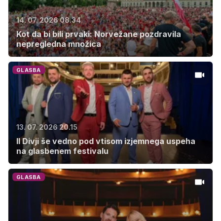
14. 07. 2026 08.34
Kot da bi bili prvaki: Norvežane pozdravila
nepregledna množica
GLASBA
13. 07. 2026 20.15
Il Divji še vedno pod vtisom izjemnega uspeha
na glasbenem festivalu
GLASBA