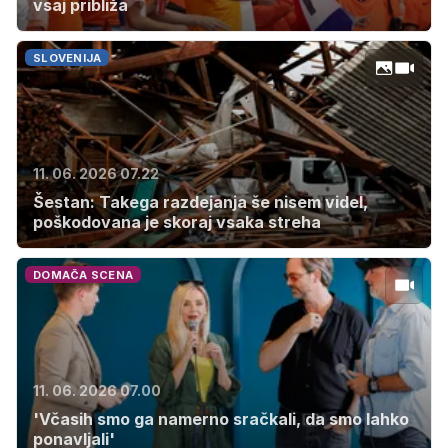
vsaj približa
SLOVENIJA
11. 06. 2026 07.22
Šestan: Takega razdejanja še nisem videl,
poškodovana je skoraj vsaka streha
DOMAČA SCENA
11. 06. 2026 07.00
'Včasih smo ga namerno sračkali, da smo lahko
ponavljali'