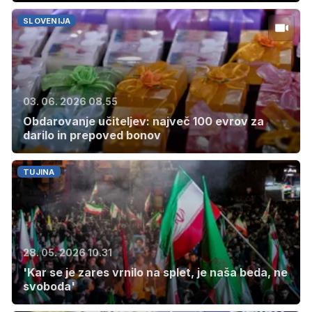
SLOVENIJA
03. 06. 2026 08.55
Obdarovanje učiteljev: največ 100 evrov za
darilo in prepoved bonov
TUJINA
28. 05. 2026 10.31
'Kar se je zares vrnilo na splet, je naša beda, ne
svoboda'