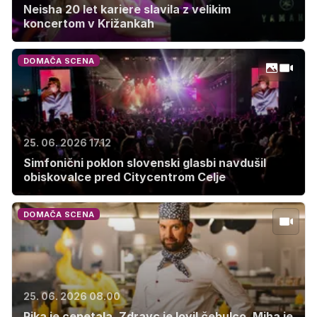
Neisha 20 let kariere slavila z velikim
koncertom v Križankah
DOMAČA SCENA
25. 06. 2026 17.12
Simfonični poklon slovenski glasbi navdušil
obiskovalce pred Citycentrom Celje
DOMAČA SCENA
25. 06. 2026 08.00
Pika je cepetala, Zdravc je lovil čebulco, Miha je