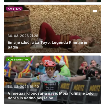
KMETIJA
30. 03. 2026 21.25
Ema je izločila La Toyo: Legenda Kmetije je
padla
KOLESARSTVO
30. 03. 2026 19.40
Vingegaard opozarja nase: Moja forma je zelo
dobra in vedno boljša bo