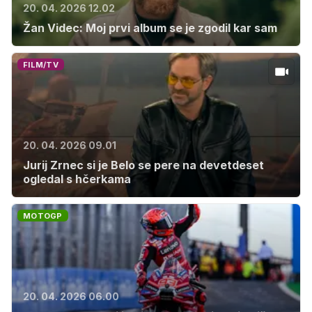
20. 04. 2026 12.02
Žan Videc: Moj prvi album se je zgodil kar sam
FILM/TV
20. 04. 2026 09.01
Jurij Zrnec si je Belo se pere na devetdeset
ogledal s hčerkama
MOTOGP
20. 04. 2026 06.00