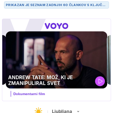
PRIKAZAN JE SEZNAM ZADNJIH 60 ČLANKOV S KLJUČN
O BESEDO
SPOMINI
.
UEFA SUPERPOKAL
V živo na VOYO: sreda ob 20.30
Ljubljana