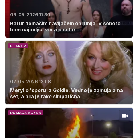
06. 05. 2026 17.30
Batur domačim navijačem obljublja: V soboto
bom najboljša verzija sebe
FILM/TV
02. 05. 2026 12.08
Meryl o 'sporu' z Goldie: Vedno je zamujala na
set, a bila je tako simpatična
DOMAČA SCENA