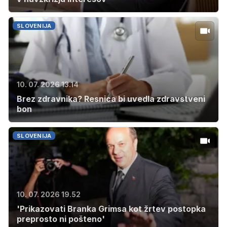
SLOVENIJA
10. 07. 2026 13.14
Brez zdravnika? Resnica bi uvedla zdravstveni
bon
SLOVENIJA
10. 07. 2026 19.52
'Prikazovati Branka Grimsa kot žrtev postopka
preprosto ni pošteno'