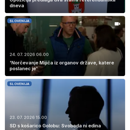
dneva
SLOVENIJA
24. 07. 2026 06.00
'Norčevanje Mijiča iz organov države, katere
poslanec je'
SLOVENIJA
23. 07. 2026 15.00
SD s košarico Golobu: Svoboda ni edina