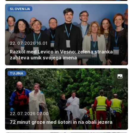
SLOVENIJA
22. 07. 2026 16.01
Razkol med Levico in Vesno: zelena stranka
zahteva umik svojega imena
TUJINA
22. 07. 2026 07.00
72 minut groze med šotori in na obali jezera