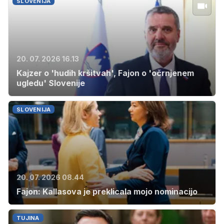
SLOVENIJA
20. 07. 2026 16.13
Kajzer o 'hudih kršitvah', Fajon o 'očrnjenem
ugledu' Slovenije
SLOVENIJA
20. 07. 2026 08.44
Fajon: Kallasova je preklicala mojo nominacijo
TUJINA