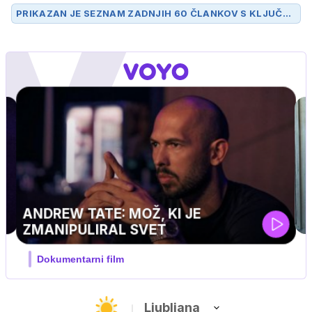
PRIKAZAN JE SEZNAM ZADNJIH 60 ČLANKOV S KLJUČN
O BESEDO
STRANKE
.
UEFA SUPERPOKAL
V živo na VOYO: sreda ob 20.30
Ljubljana