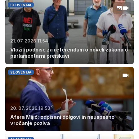
SLOVENIJA
21. 07. 2026 11.54
Vložili podpise za referendum o noveli zakona o
parlamentarni preiskavi
SLOVENIJA
20. 07. 2026 19.53
Afera Mijić: odpisani dolgovi in neuspešno
vročanje poziva