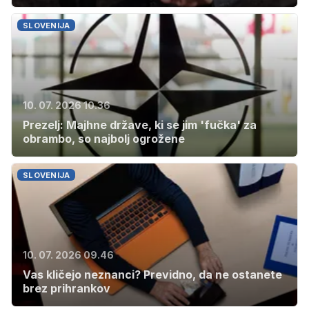
SLOVENIJA
10. 07. 2026 10.36
Prezelj: Majhne države, ki se jim 'fučka' za
obrambo, so najbolj ogrožene
SLOVENIJA
10. 07. 2026 09.46
Vas kličejo neznanci? Previdno, da ne ostanete
brez prihrankov