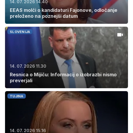
14. 07. 2026 14.40
EEAS molči o kandidaturi Fajonove, odločanje
preloženo na poznejši datum
SLOVENIJA
14. 07. 2026 11.30
Resnica o Mijiču: Informacij o izobrazbi nismo
preverjali
TUJINA
14. 07. 2026 15.16