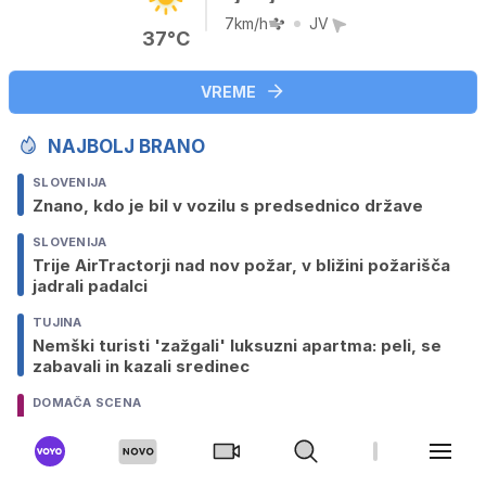
7km/h
JV
37°C
VREME
NAJBOLJ BRANO
SLOVENIJA
Znano, kdo je bil v vozilu s predsednico države
SLOVENIJA
Trije AirTractorji nad nov požar, v bližini požarišča
jadrali padalci
TUJINA
Nemški turisti 'zažgali' luksuzni apartma: peli, se
zabavali in kazali sredinec
DOMAČA SCENA
Zakaj naj bi Anamaria Goltes v resnici umaknila
zahtevek za preživnino?
TUJINA