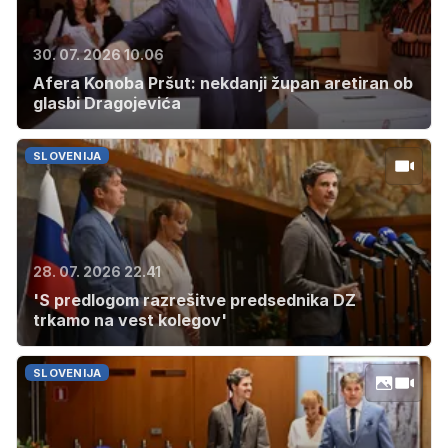
30. 07. 2026 10.06
Afera Konoba Pršut: nekdanji župan aretiran ob
glasbi Dragojevića
SLOVENIJA
28. 07. 2026 22.41
'S predlogom razrešitve predsednika DZ
trkamo na vest kolegov'
SLOVENIJA