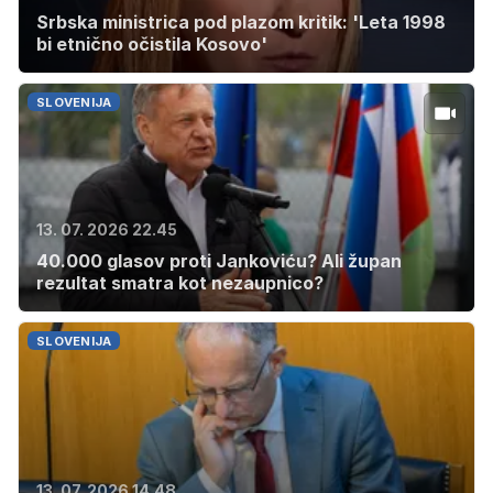
Srbska ministrica pod plazom kritik: 'Leta 1998
bi etnično očistila Kosovo'
SLOVENIJA
13. 07. 2026 22.45
40.000 glasov proti Jankoviću? Ali župan
rezultat smatra kot nezaupnico?
SLOVENIJA
13. 07. 2026 14.48