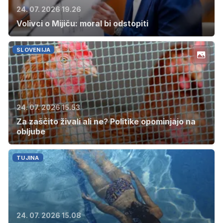
24. 07. 2026 19.26
Volivci o Mijiču: moral bi odstopiti
SLOVENIJA
24. 07. 2026 15.53
Za zaščito živali ali ne? Politike opominjajo na
obljube
TUJINA
24. 07. 2026 15.08