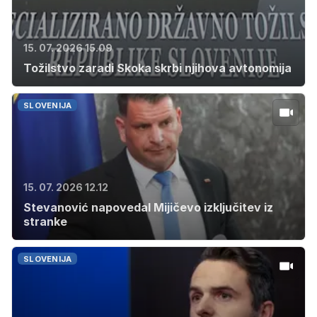
15. 07. 2026 15.09
Tožilstvo zaradi Skoka skrbi njihova avtonomija
SLOVENIJA
15. 07. 2026 12.12
Stevanović napovedal Mijičevo izključitev iz
stranke
SLOVENIJA