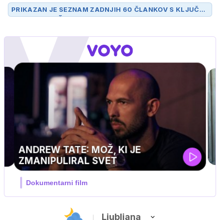
PRIKAZAN JE SEZNAM ZADNJIH 60 ČLANKOV S KLJUČN
O BESEDO
TEŠ
.
Ljubljana