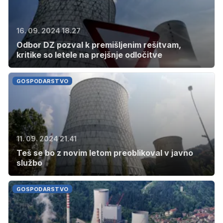
16. 09. 2024 18.27
Odbor DZ pozval k premišljenim rešitvam,
kritike so letele na prejšnje odločitve
GOSPODARSTVO
11. 09. 2024 21.41
Teš se bo z novim letom preoblikoval v javno
službo
GOSPODARSTVO