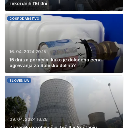
rekordnih 116 dni
GOSPODARSTVO
16. 04. 2024 20.15
15 dni za poročilo: kako je določena cena
ogrevanja za Šaleško dolino?
SLOVENIJA
09. 04. 2024 16.28
Zagorelo na območju Teš 4 v Šoštanju