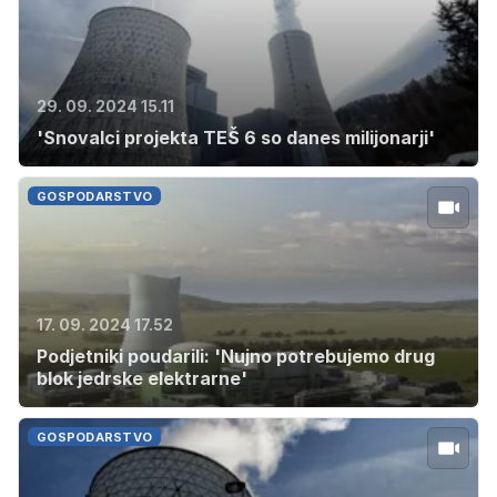
29. 09. 2024 15.11
'Snovalci projekta TEŠ 6 so danes milijonarji'
GOSPODARSTVO
17. 09. 2024 17.52
Podjetniki poudarili: 'Nujno potrebujemo drug
blok jedrske elektrarne'
GOSPODARSTVO