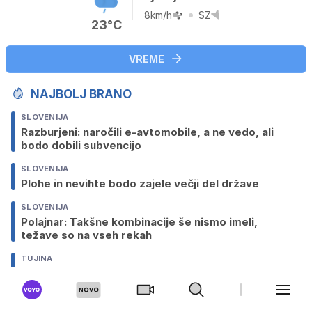
8km/h
SZ
23°C
VREME
NAJBOLJ BRANO
SLOVENIJA
Razburjeni: naročili e-avtomobile, a ne vedo, ali
bodo dobili subvencijo
SLOVENIJA
Plohe in nevihte bodo zajele večji del države
SLOVENIJA
Polajnar: Takšne kombinacije še nismo imeli,
težave so na vseh rekah
TUJINA
Ženo pozabil na mejnem prehodu in nadaljeval pot
v Nemčijo
DRUGI ŠPORTI