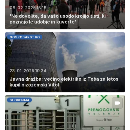
08. 02. 2025 15.18
'Ne dovolite, da vašo usodo krojijo tisti, ki
poznajo le udobje in kuverte'
GOSPODARSTVO
23. 01. 2025 10.34
Javna dražba: večino elektrike iz Teša za letos
kupil nizozemski Vitol
SLOVENIJA