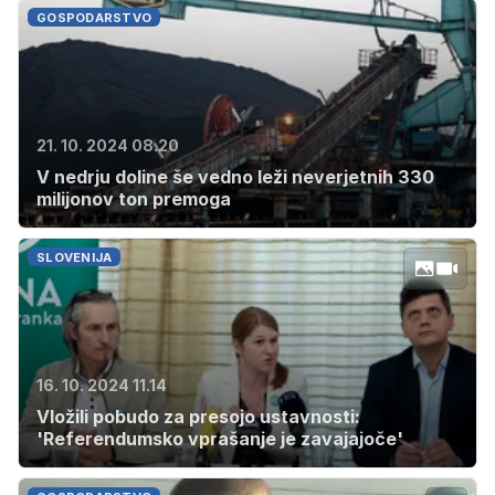
GOSPODARSTVO
21. 10. 2024 08.20
V nedrju doline še vedno leži neverjetnih 330
milijonov ton premoga
SLOVENIJA
16. 10. 2024 11.14
Vložili pobudo za presojo ustavnosti:
'Referendumsko vprašanje je zavajajoče'