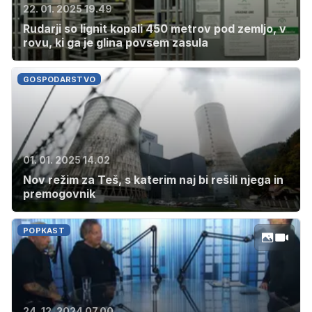
22. 01. 2025 19.49
Rudarji so lignit kopali 450 metrov pod zemljo, v
rovu, ki ga je glina povsem zasula
GOSPODARSTVO
01. 01. 2025 14.02
Nov režim za Teš, s katerim naj bi rešili njega in
premogovnik
POPKAST
24. 12. 2024 07.00