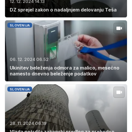
12. 12. 2024 14.13
DZ sprejel zakon o nadaljnjem delovanju Teša
SLOVENIJA
06. 12. 2024 06.52
Ukinitev beleženja odmora za malico, mesečno
namesto dnevno beleženje podatkov
SLOVENIJA
28. 11. 2024 06.19
Vlada potrdila zakonski predlog za prehodno