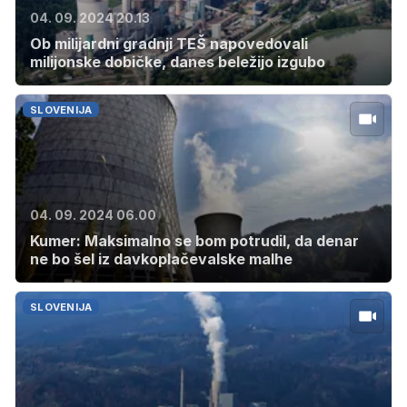
04. 09. 2024 20.13
Ob milijardni gradnji TEŠ napovedovali
milijonske dobičke, danes beležijo izgubo
SLOVENIJA
04. 09. 2024 06.00
Kumer: Maksimalno se bom potrudil, da denar
ne bo šel iz davkoplačevalske malhe
SLOVENIJA