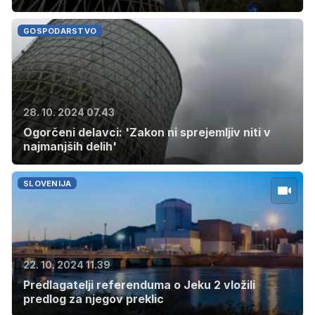
GOSPODARSTVO
28. 10. 2024 07.43
Ogorčeni delavci: 'Zakon ni sprejemljiv niti v
najmanjših delih'
SLOVENIJA
22. 10. 2024 11.39
Predlagatelji referenduma o Jeku 2 vložili
predlog za njegov preklic