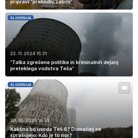
pripravi 'prehodni zakon'
SLOVENIJA
22. 11. 2024 15.31
'Talka zgrešene politike in kriminalnih dejanj
preteklega vodstva Teša'
SLOVENIJA
30. 10. 2024 19.55
Kakšna bo usoda Teš 6? Domačini se
sprašujejo: Kdo je tu nor?