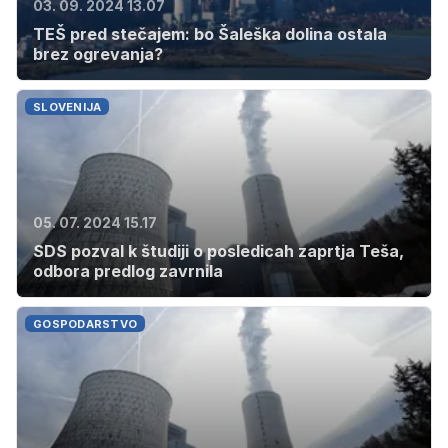
03. 09. 2024 13.07
TEŠ pred stečajem: bo Šaleška dolina ostala
brez ogrevanja?
SLOVENIJA
05. 07. 2024 15.17
SDS pozval k študiji o posledicah zaprtja Teša,
odbora predlog zavrnila
GOSPODARSTVO