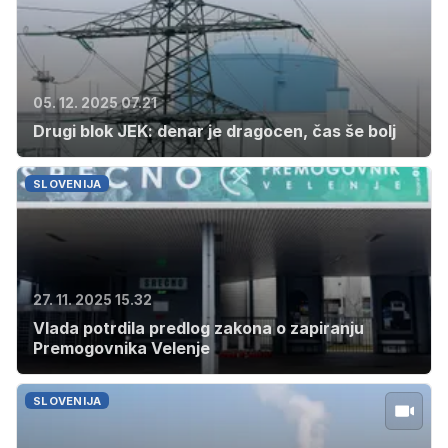
05. 12. 2025 07.21
Drugi blok JEK: denar je dragocen, čas še bolj
SLOVENIJA
27. 11. 2025 15.32
Vlada potrdila predlog zakona o zapiranju
Premogovnika Velenje
SLOVENIJA