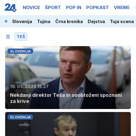
NOVICE
ŠPORT
POP IN
POPKAST
VREME
Slovenija
Tujina
Črna kronika
Dejstva
Tuja scena
TEŠ
SLOVENIJA
19. 05. 2026 15.27
Nekdanji direktor Teša in soobtoženi spoznani
za krive
SLOVENIJA