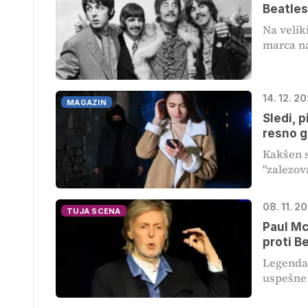
Beatles
Na velik
marca na
14. 12. 2
MAGAZIN
Sledi, p
resno g
Kakšen s
"zalezov
08. 11. 2
TUJA SCENA
Paul Mc
proti B
Legenda 
uspešne 