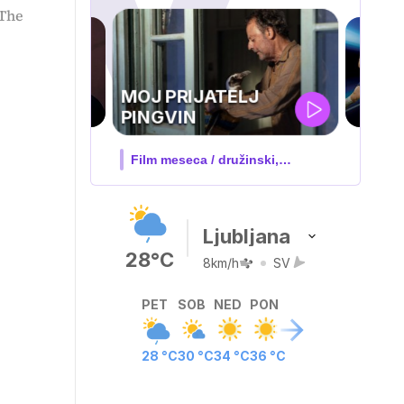
 The
UEFA
SUPERPOKAL
V živo na VOYO: sreda ob 20.30
Ljubljana
28°C
8km/h
SV
PET
SOB
NED
PON
28 °C
30 °C
34 °C
36 °C