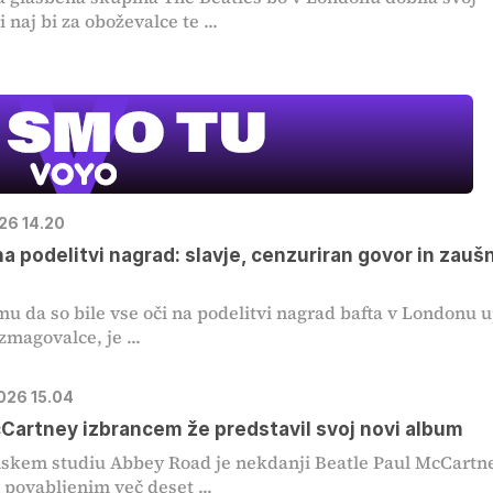
 naj bi za oboževalce te ...
026 14.20
a podelitvi nagrad: slavje, cenzuriran govor in zauš
mu da so bile vse oči na podelitvi nagrad bafta v Londonu 
zmagovalce, je ...
2026 15.04
Cartney izbrancem že predstavil svoj novi album
skem studiu Abbey Road je nekdanji Beatle Paul McCartn
povabljenim več deset ...