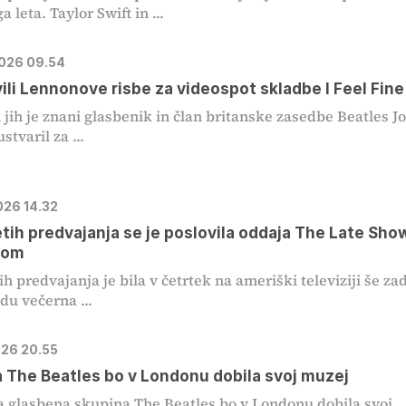
a leta. Taylor Swift in ...
2026 09.54
ili Lennonove risbe za videospot skladbe I Feel Fine
i jih je znani glasbenik in član britanske zasedbe Beatles J
tvaril za ...
026 14.32
etih predvajanja se je poslovila oddaja The Late Sho
tom
ih predvajanja je bila v četrtek na ameriški televiziji še za
du večerna ...
026 20.55
 The Beatles bo v Londonu dobila svoj muzej
 glasbena skupina The Beatles bo v Londonu dobila svoj