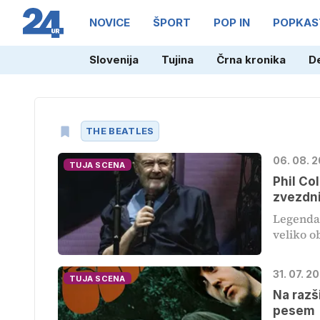
NOVICE
ŠPORT
POP IN
POPKAS
Slovenija
Tujina
Črna kronika
D
THE BEATLES
06. 08. 
TUJA SCENA
Phil Col
zvezdni
Legendar
veliko o
31. 07. 2
TUJA SCENA
Na razš
pesem