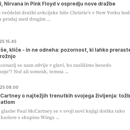
i, Nirvana in Pink Floyd v ospredju nove dražbe
i večdelni dražbi avkcijske hiše Christie's v New Yorku bo
 prodaj med drugim ...
025 15.45
iše, kliče - in ne odneha: pozornost, ki lahko prerast
rožnjo
cenarij se nam odvije v glavi, ko zaslišimo besedo
anje"? Noč ali somrak, temna ...
025 08.00
Cartney o najtežjih trenutkih svojega življenja: tož
eatlom
glasbe Paul McCartney se v svoji novi knjigi dotika tako
kariere s skupino Wings ...