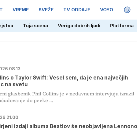
T
VREME
SVEŽE
TV ODDAJE
VOYO
MAGA
ejstva
Tuja scena
Veriga dobrih ljudi
Platforma
2026 08.13
lins o Taylor Swift: Vesel sem, da je ena največjih
c na svetu
ni glasbenik Phil Collins je v nedavnem intervjuju izrazil
bčudovanje do pevke ...
026 21.00
irjeni izdaji albuma Beatlov še neobjavljena Lennon