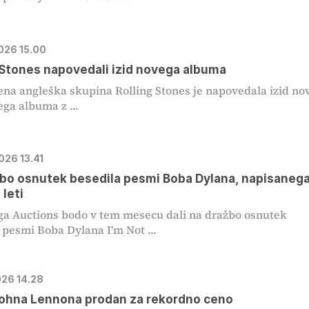
2026 15.00
 Stones napovedali izid novega albuma
jena angleška skupina Rolling Stones je napovedala izid no
ega albuma z ...
026 13.41
bo osnutek besedila pesmi Boba Dylana, napisaneg
 leti
a Auctions bodo v tem mesecu dali na dražbo osnutek
 pesmi Boba Dylana I'm Not ...
026 14.28
Johna Lennona prodan za rekordno ceno