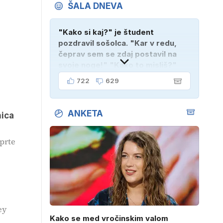
ŠALA DNEVA
"Kako si kaj?" je študent
pozdravil sošolca. "Kar v redu,
čeprav sem se zdaj postavil na
svoje noge!" "Kako to misliš?"
"Oče mi je vzel avto!"
722
629
ANKETA
nica
uprte
ey
Kako se med vročinskim valom