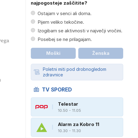
najpogosteje zaščitite?
Ostajam v senci ali doma.
Pijem veliko tekočine.
Izogibam se aktivnosti v največji vročini.
Posebej se ne prilagajam.
vega
Moški
Ženska
Poletni miti pod drobnogledom
zdravnice
a
TV SPORED
Telestar
10.50 - 11.05
Alarm za Kobro 11
10.30 - 11.30