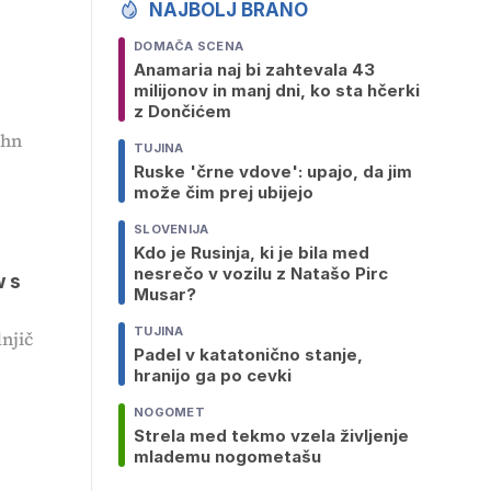
NAJBOLJ BRANO
DOMAČA SCENA
Anamaria naj bi zahtevala 43
milijonov in manj dni, ko sta hčerki
z Dončićem
ohn
TUJINA
Ruske 'črne vdove': upajo, da jim
može čim prej ubijejo
SLOVENIJA
Kdo je Rusinja, ki je bila med
nesrečo v vozilu z Natašo Pirc
w s
Musar?
TUJINA
dnjič
Padel v katatonično stanje,
hranijo ga po cevki
NOGOMET
Strela med tekmo vzela življenje
mlademu nogometašu