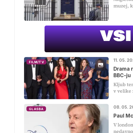
muzej, ki
11. 05. 2
FILM/TV
Drama n
BBC-ju
Kljub te
v velike 
08. 05. 
GLASBA
Paul Mc
V london
nedavno 