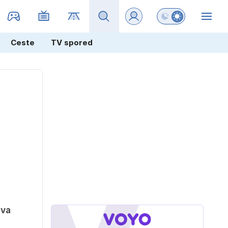
Preklopi barvni na
ZIN
Ceste
TV spored
ova