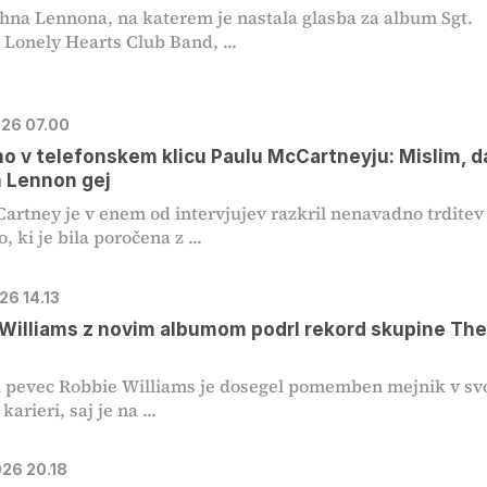
ohna Lennona, na katerem je nastala glasba za album Sgt.
 Lonely Hearts Club Band, ...
026 07.00
o v telefonskem klicu Paulu McCartneyju: Mislim, da
n Lennon gej
artney je v enem od intervjujev razkril nenavadno trditev
 ki je bila poročena z ...
026 14.13
Williams z novim albumom podrl rekord skupine Th
s
 pevec Robbie Williams je dosegel pomemben mejnik v svo
karieri, saj je na ...
026 20.18