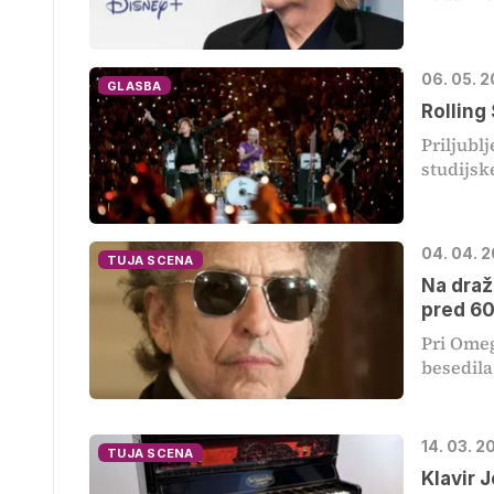
06. 05. 
GLASBA
Rolling
Priljubl
studijsk
04. 04. 2
TUJA SCENA
Na draž
pred 60
Pri Omeg
besedila
14. 03. 2
TUJA SCENA
Klavir 