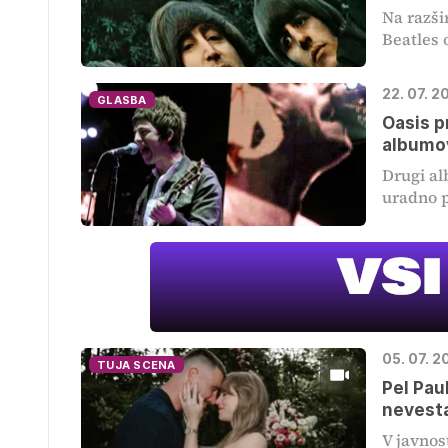
Na razši
Beatles o
22. 07. 2
GLASBA
Oasis p
albumo
Drugi al
uradno p
05. 07. 2
TUJA SCENA
Pel Pau
nevesta
V javnos