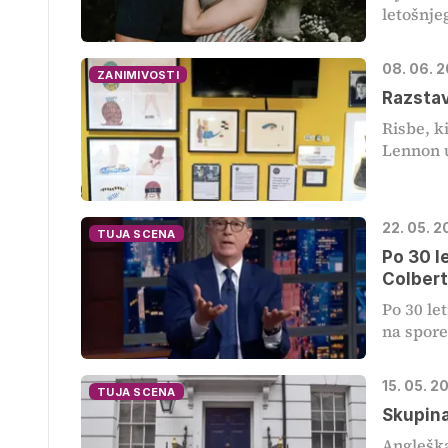
letošnjeg
08. 06. 
ZANIMIVOSTI
Razstav
Risbe, k
Lennon us
22. 05. 2
TUJA SCENA
Po 30 l
Colber
Po 30 let
na spore
15. 05. 2
TUJA SCENA
Skupina
Angleška