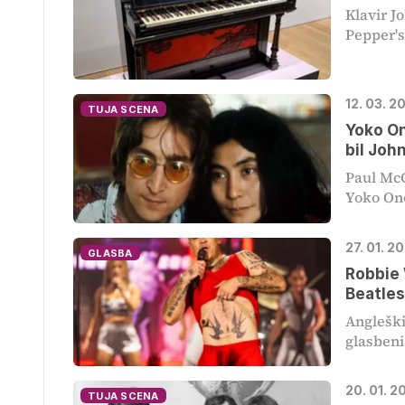
Klavir J
Pepper's
12. 03. 2
TUJA SCENA
Yoko On
bil Joh
Paul McC
Yoko Ono,
27. 01. 2
GLASBA
Robbie 
Beatle
Angleški
glasbeni 
20. 01. 2
TUJA SCENA