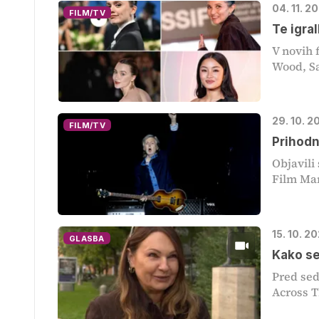
04. 11. 2
FILM/TV
Te igra
V novih 
Wood, Sa
29. 10. 2
FILM/TV
Prihodn
Objavili
Film Man
15. 10. 2
GLASBA
Kako se
Pred sed
Across T