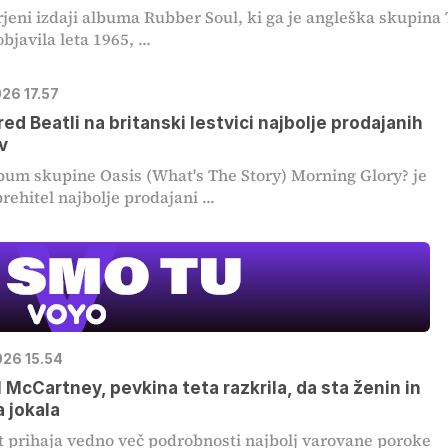
rjeni izdaji albuma Rubber Soul, ki ga je angleška skupina
bjavila leta 1965, ...
026 17.57
red Beatli na britanski lestvici najbolje prodajanih
v
bum skupine Oasis (What's The Story) Morning Glory? je
rehitel najbolje prodajani ...
026 15.54
l McCartney, pevkina teta razkrila, da sta ženin in
 jokala
t prihaja vedno več podrobnosti najbolj varovane poroke