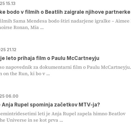
025 15.13
lke bodo v filmih o Beatlih zaigrale njihove partnerke
filmih Sama Mendesa bodo štiri nadarjene igralke – Aimee
oirse Ronan, Mia ...
025 21.12
je leto prihaja film o Paulu McCartneyju
 so napovednik za dokumentarni film o Paulu McCartneyju
 on the Run, ki bo v ...
025 06.00
 Anja Rupel spominja začetkov MTV-ja?
emintridesetimi leti je Anja Rupel zapela himno Beatlov
he Universe in se kot prva ...