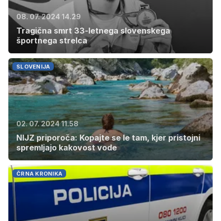
08. 07. 2024 14.29
Tragična smrt 33-letnega slovenskega
športnega strelca
SLOVENIJA
02. 07. 2024 11.58
NIJZ priporoča: Kopajte se le tam, kjer pristojni
spremljajo kakovost vode
ČRNA KRONIKA