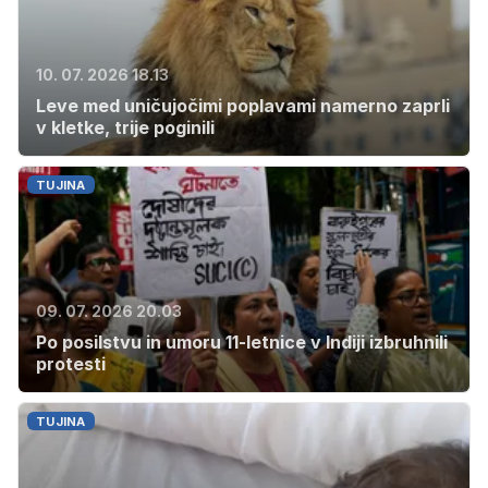
10. 07. 2026 18.13
Leve med uničujočimi poplavami namerno zaprli
v kletke, trije poginili
TUJINA
09. 07. 2026 20.03
Po posilstvu in umoru 11-letnice v Indiji izbruhnili
protesti
TUJINA