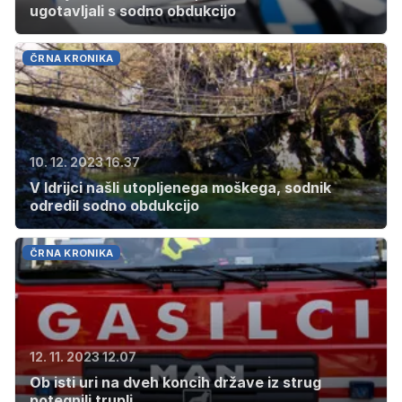
ugotavljali s sodno obdukcijo
ČRNA KRONIKA
10. 12. 2023 16.37
V Idrijci našli utopljenega moškega, sodnik
odredil sodno obdukcijo
ČRNA KRONIKA
12. 11. 2023 12.07
Ob isti uri na dveh koncih države iz strug
potegnili trupli