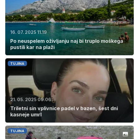
16. 07. 2025 11.19
Po neuspelem oživljanju naj bi truplo moškega
pustili kar na plaži
TUJINA
21. 05. 2025 09.06
Triletni sin vplivnice padel v bazen, šest dni
kasneje umrl
TUJINA