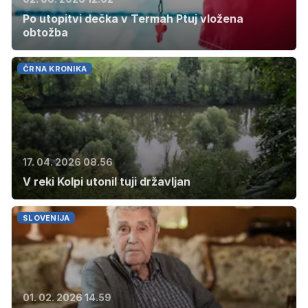
Po utopitvi dečka v Termah Ptuj vložena
obtožba
ČRNA KRONIKA
17. 04. 2026 08.56
V reki Kolpi utonil tuji državljan
SLOVENIJA
01. 02. 2026 14.59