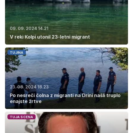
09. 09. 2024 14.21
V reki Kolpi utonil 23-letni migrant
TUJINA
23. 08. 2024 18.23
Po nesreči čolna z migranti na Drini našli truplo
enajste žrtve
TUJA SCENA