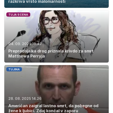
razkriva vrsto malomarnosti
TUJA SCENA
04. 09. 2025 10.47
Preprodajalka drog priznala krivdo za smrt
Matthewa Perryja
TUJINA
28. 08. 2025 14.26
Američan zaigral lastno smrt, da pobegne od
žene k ljubici. Zdaj končal v zaporu