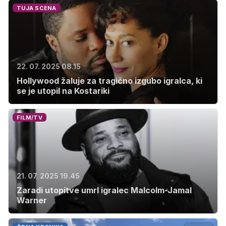
TUJA SCENA
22. 07. 2025 08.15
Hollywood žaluje za tragično izgubo igralca, ki
se je utopil na Kostariki
FILM/TV
21. 07. 2025 19.45
Zaradi utopitve umrl igralec Malcolm-Jamal
Warner