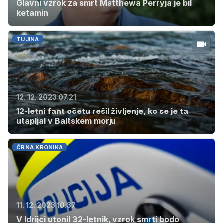
Glavni vzrok za smrt Matthewa Perryja je bil
ketamin
TUJINA
12. 12. 2023 07.21
12-letni fant očetu rešil življenje, ko se je ta
utapljal v Baltskem morju
ČRNA KRONIKA
11. 12. 2023 10.37
V Idrijci utonil 32-letnik, vzrok smrti bodo