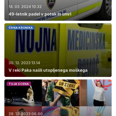
14. 03. 2024 10.32
49-letnik padel v potok in umrl
ČRNA KRONIKA
30. 12. 2023 13.14
V reki Paka našli utopljenega moškega
TUJA SCENA
28. 12. 2023 06.00