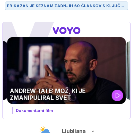
PRIKAZAN JE SEZNAM ZADNJIH 60 ČLANKOV S KLJUČN
O BESEDO
UTOPITEV
.
UEFA SUPERPOKAL
V živo na VOYO: sreda ob 20.30
Ljubljana