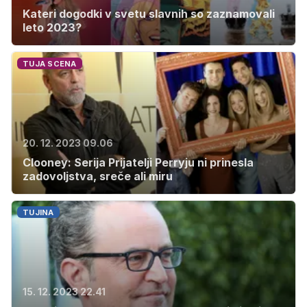
Kateri dogodki v svetu slavnih so zaznamovali
leto 2023?
TUJA SCENA
20. 12. 2023 09.06
Clooney: Serija Prijatelji Perryju ni prinesla
zadovoljstva, sreče ali miru
TUJINA
15. 12. 2023 22.41