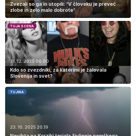
Zvezali so ga in utopili: 'V človeku je preveč
zlobe in zelo malo dobrote'
TUJA SCENA
31. 12. 2025 06.00
Kdo so zvezdniki, za katerimi je žalovala
Slovenija in svet?
TUJINA
23. 10. 2025 20.19
Nevihta na Korziki terjala življenje nemškega