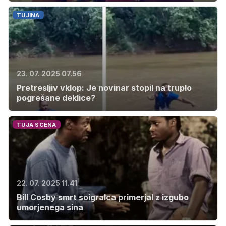
TUJINA
23. 07. 2025 07.56
Pretresljiv vklop: Je novinar stopil na truplo
pogrešane deklice?
TUJA SCENA
22. 07. 2025 11.41
Bill Cosby smrt soigralca primerjal z izgubo
umorjenega sina