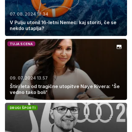
07. 08. 2024 18.34
V Pulju utonil 16-letni Nemec: kaj storiti, če se
nekdo utaplja?
TUJA SCENA
09. 07. 2024 13.57
Štiri leta od tragične utopitve Naye Rivera: 'Še
vedno tako boli'
DRUGI ŠPORTI