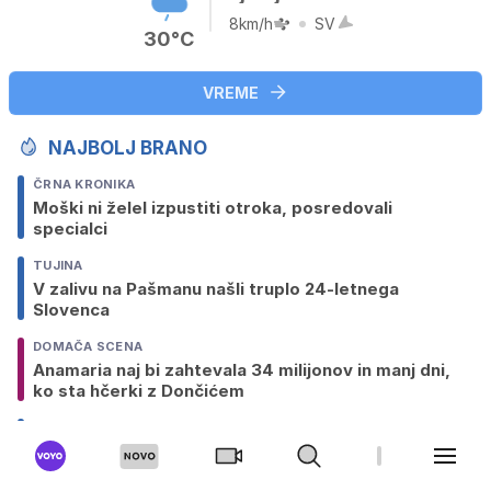
8km/h
SV
30°C
VREME
NAJBOLJ BRANO
ČRNA KRONIKA
Moški ni želel izpustiti otroka, posredovali
specialci
TUJINA
V zalivu na Pašmanu našli truplo 24-letnega
Slovenca
DOMAČA SCENA
Anamaria naj bi zahtevala 34 milijonov in manj dni,
ko sta hčerki z Dončićem
SLOVENIJA
Sedem držav kritičnih zaradi slovenske blokade pri
imenovanju Fajonove