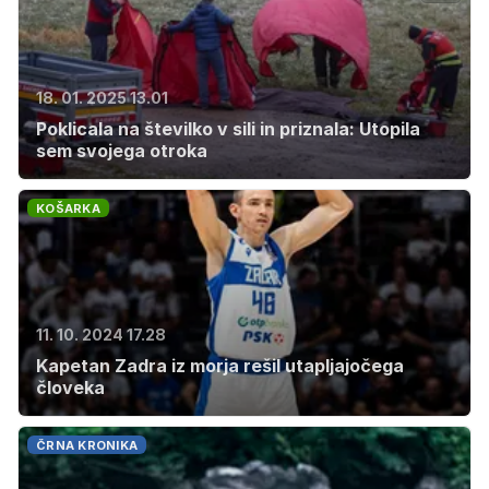
18. 01. 2025 13.01
Poklicala na številko v sili in priznala: Utopila
sem svojega otroka
KOŠARKA
11. 10. 2024 17.28
Kapetan Zadra iz morja rešil utapljajočega
človeka
ČRNA KRONIKA