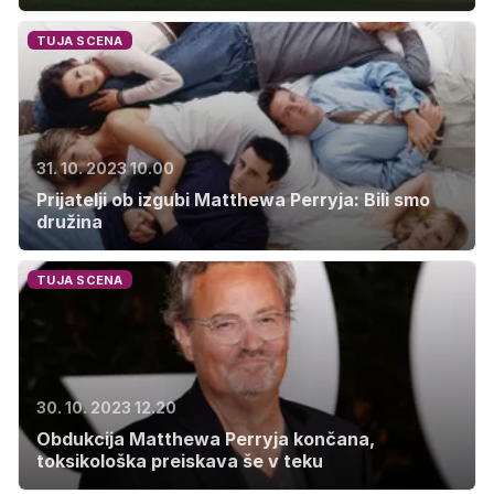
TUJA SCENA
31. 10. 2023 10.00
Prijatelji ob izgubi Matthewa Perryja: Bili smo
družina
TUJA SCENA
30. 10. 2023 12.20
Obdukcija Matthewa Perryja končana,
toksikološka preiskava še v teku