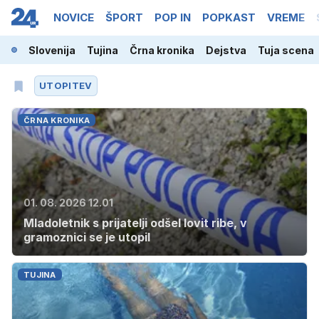
NOVICE
ŠPORT
POP IN
POPKAST
VREME
Slovenija
Tujina
Črna kronika
Dejstva
Tuja scena
UTOPITEV
ČRNA KRONIKA
01. 08. 2026 12.01
Mladoletnik s prijatelji odšel lovit ribe, v
gramoznici se je utopil
TUJINA