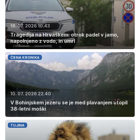
18. 07. 2026 10.43
Tragedija na Hrvaškem: otrok padel v jamo,
napolnjeno z vodo, in umrl
ČRNA KRONIKA
10. 07. 2026 22.40
V Bohinjskem jezeru se je med plavanjem utopil
38-letni moški
TUJINA