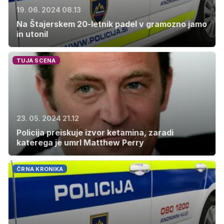
19. 06. 2024 08.13
Na Štajerskem 20-letnik padel v gramozno jamo
in utonil
TUJA SCENA
23. 05. 2024 21.12
Policija preiskuje izvor ketamina, zaradi
katerega je umrl Matthew Perry
ČRNA KRONIKA