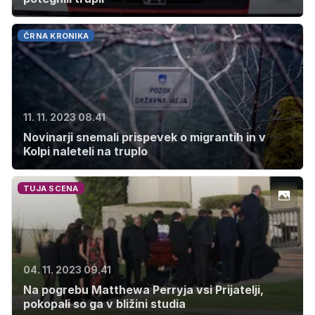
ČRNA KRONIKA
11. 11. 2023 08.41
Novinarji snemali prispevek o migrantih in v
Kolpi naleteli na truplo
TUJA SCENA
04. 11. 2023 09.41
Na pogrebu Matthewa Perryja vsi Prijatelji,
pokopali so ga v bližini studia