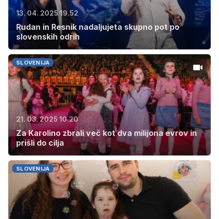
13. 04. 2025 19.52
Rudan in Resnik nadaljujeta skupno pot po
slovenskih odrih
SLOVENIJA
21. 03. 2025 10.20
Za Karolino zbrali več kot dva milijona evrov in
prišli do cilja
SLOVENIJA