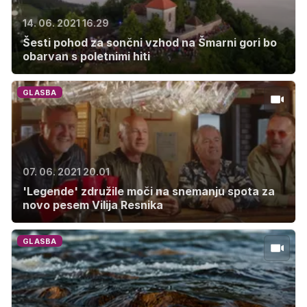
14. 06. 2021 16.29
Šesti pohod za sončni vzhod na Šmarni gori bo
obarvan s poletnimi hiti
GLASBA
07. 06. 2021 20.01
'Legende' združile moči na snemanju spota za
novo pesem Vilija Resnika
GLASBA