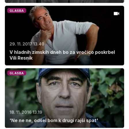
GLASBA
29. 11. 2017 13.40
V hladnih zimskih dneh bo za vročico poskrbel
Vili Resnik
GLASBA
18. 11. 2016 13.19
'Ne ne ne, odšel bom k drugi rajši spat'