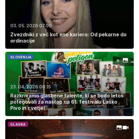
03. 05. 2026 07.00
Zvezdniki z več kot eno kariero: Od pekarne do
ordinacije
SLOVENIJA
23. 04. 2026 00.15
Razkrivamo glasbene talente, ki se bodo letos
potegovali za nastop na 61. festivalu Laško
Pivo in cvetje!
GLASBA