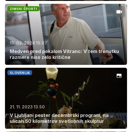
ZIMSKI ŠPORTI
15. 02. 2024 15.07
Medven pred pokalom Vitranc: V tem trenutku
razmere niso zelo kritične
SLOVENIJA
21. 11. 2023 13.50
V Ljubljani pester decembrski program, na
ulicah 50 kilometrov svetlobnih skulptur