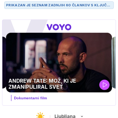
PRIKAZAN JE SEZNAM ZADNJIH 60 ČLANKOV S KLJUČN
O BESEDO
VILI RESNIK
.
UEFA SUPERPOKAL
V živo na VOYO: sreda ob 20.30
Ljubljana