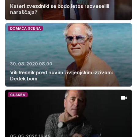
Kateri zvezdniki se bodo letos razveselili
naraščaja?
DOMAČA SCENA
30. 08. 2020 08.00
Vili Resnik pred novim življenjskim izzivom:
Dedek bom
GLASBA
05. 05. 2020 16.49