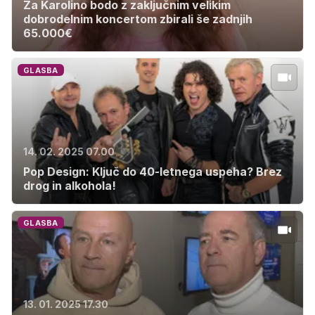
Za Karolino bodo z zaključnim velikim
dobrodelnim koncertom zbirali še zadnjih
65.000€
GLASBA
14. 02. 2025 07.00
Pop Design: Ključ do 40-letnega uspeha? Brez
drog in alkohola!
GLASBA
13. 01. 2025 17.30