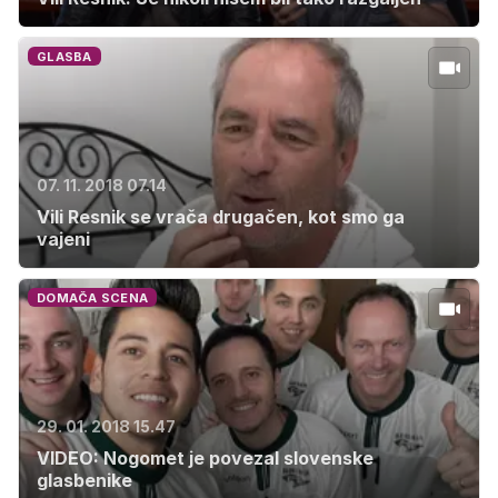
GLASBA
07. 11. 2018 07.14
Vili Resnik se vrača drugačen, kot smo ga
vajeni
DOMAČA SCENA
29. 01. 2018 15.47
VIDEO: Nogomet je povezal slovenske
glasbenike