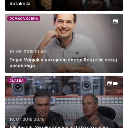
dotaknila
DOMAČA SCENA
19. 06. 2019 10.40
Dejan Vunjak o pokojnem očetu: Res je bil nekaj
posebnega
GLASBA
16. 01. 2019 08.16
Vili Resnik: Še nikoli nisem bil tako razgaljen