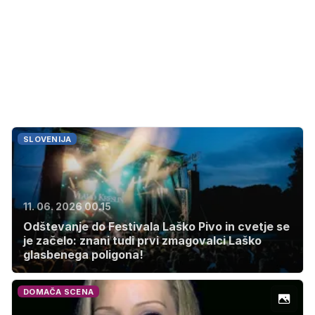
SLOVENIJA
11. 06. 2026 00.15
Odštevanje do Festivala Laško Pivo in cvetje se
je začelo: znani tudi prvi zmagovalci Laško
glasbenega poligona!
DOMAČA SCENA