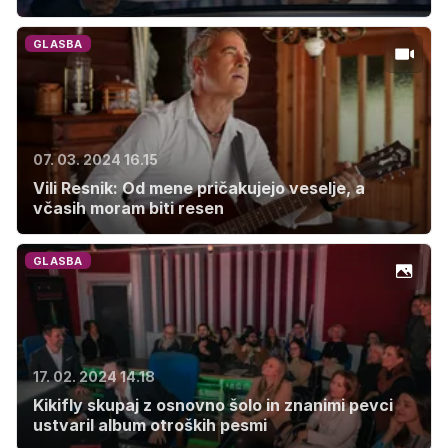
GLASBA
07. 03. 2024 16.15
Vili Resnik: Od mene pričakujejo veselje, a
včasih moram biti resen
GLASBA
17. 02. 2024 14.18
Kikifly skupaj z osnovno šolo in znanimi pevci
ustvaril album otroških pesmi