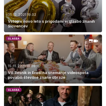
31. 12. 2021 19.02
Vstop v novo leto s prigodami in glasbo znanih
Slovencev
GLASBA
15. 11. 2021 18.26
Vili Resnik in Erosi na snemanje videospota
povabili številne znane obraze
GLASBA