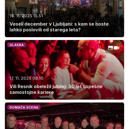
18. 11. 2025 15.51
Veseli december v Ljubljani: s kom se boste
lahko poslovili od starega leta?
GLASBA
17. 11. 2025 08.10
Vili Resnik obeležil jubilej: 30 let uspešne
samostojne kariere
DOMAČA SCENA