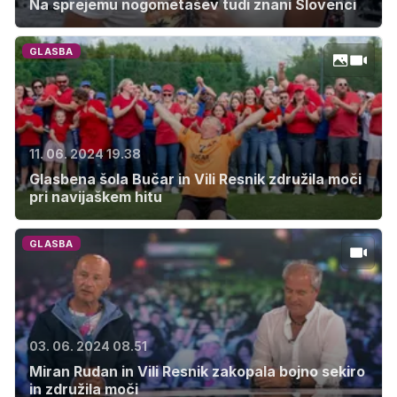
Na sprejemu nogometašev tudi znani Slovenci
GLASBA
11. 06. 2024 19.38
Glasbena šola Bučar in Vili Resnik združila moči
pri navijaškem hitu
GLASBA
03. 06. 2024 08.51
Miran Rudan in Vili Resnik zakopala bojno sekiro
in združila moči