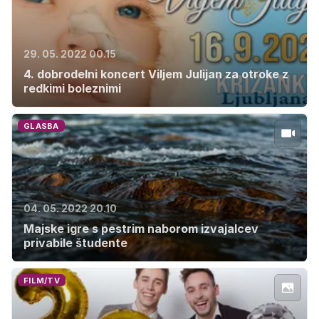
29. 05. 2022 00.15
4. dobrodelni koncert Viljem Julijan za otroke z
redkimi boleznimi
GLASBA
04. 05. 2022 20.10
Majske igre s pestrim naborom izvajalcev
privabile študente
FILM/TV