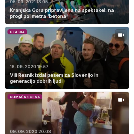
05. 03. 2021 13.05
Kranjska Gora pripravljena na spektakel: na
progi pol metra 'betona'
GLASBA
16. 09. 2020 19.57
Vili Resnik izdal pesem za Slovenijo in
generacijo dobrih ljudi
DOMAČA SCENA
09. 09. 2020 20.08