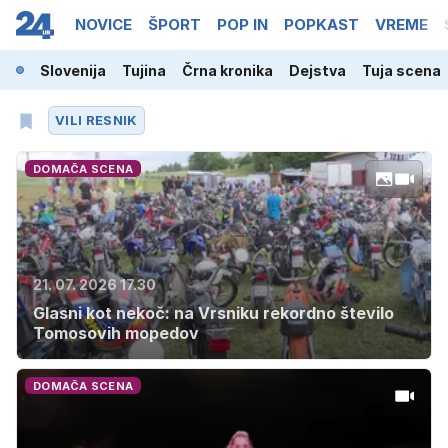
NOVICE
ŠPORT
POP IN
POPKAST
VREME
Slovenija
Tujina
Črna kronika
Dejstva
Tuja scena
VILI RESNIK
DOMAČA SCENA
21. 07. 2026 17.30
Glasni kot nekoč: na Vrsniku rekordno število
Tomosovih mopedov
DOMAČA SCENA