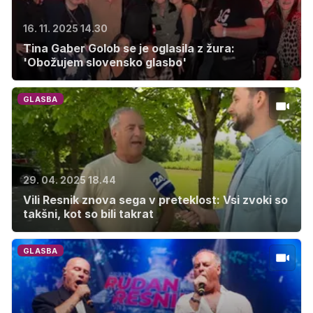
16. 11. 2025 14.30
Tina Gaber Golob se je oglasila z žura:
'Obožujem slovensko glasbo'
GLASBA
29. 04. 2025 18.44
Vili Resnik znova sega v preteklost: Vsi zvoki so
takšni, kot so bili takrat
GLASBA