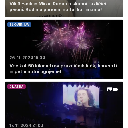
Vili Resnik in Miran Rudan o skupni različici
pesmi: Bodimo ponosni na to, kar imamo!
SLOVENIJA
26. 11. 2024 15.04
Več kot 50 kilometrov prazničnih lučk, koncerti
in petminutni ognjemet
GLASBA
17. 11. 2024 21.03