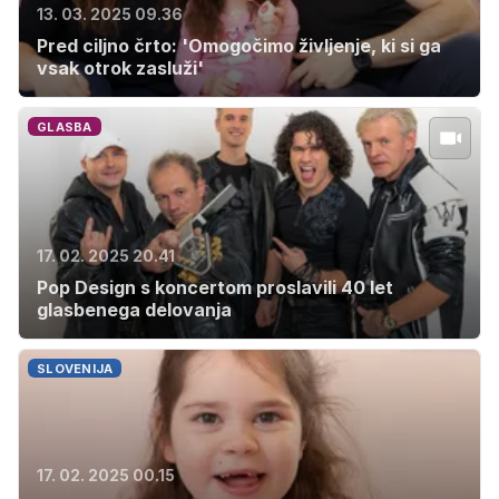
13. 03. 2025 09.36
Pred ciljno črto: 'Omogočimo življenje, ki si ga
vsak otrok zasluži'
GLASBA
17. 02. 2025 20.41
Pop Design s koncertom proslavili 40 let
glasbenega delovanja
SLOVENIJA
17. 02. 2025 00.15