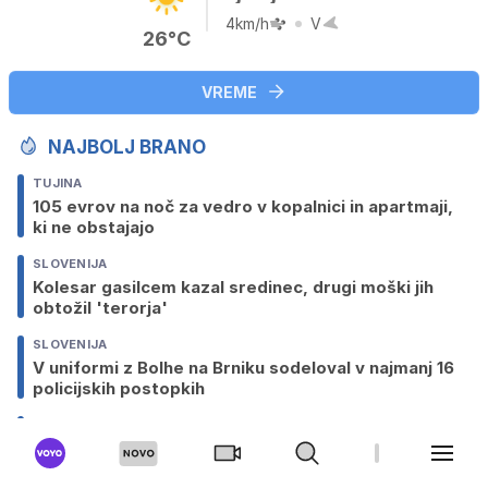
4km/h
V
26°C
VREME
NAJBOLJ BRANO
TUJINA
105 evrov na noč za vedro v kopalnici in apartmaji,
ki ne obstajajo
SLOVENIJA
Kolesar gasilcem kazal sredinec, drugi moški jih
obtožil 'terorja'
SLOVENIJA
V uniformi z Bolhe na Brniku sodeloval v najmanj 16
policijskih postopkih
SLOVENIJA
Po strugi bi morali teči Soča in Vipava, a vode ni
GOSPODARSTVO