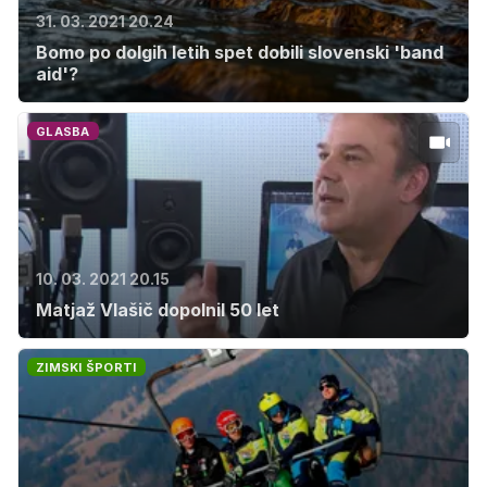
31. 03. 2021 20.24
Bomo po dolgih letih spet dobili slovenski 'band
aid'?
GLASBA
10. 03. 2021 20.15
Matjaž Vlašič dopolnil 50 let
ZIMSKI ŠPORTI