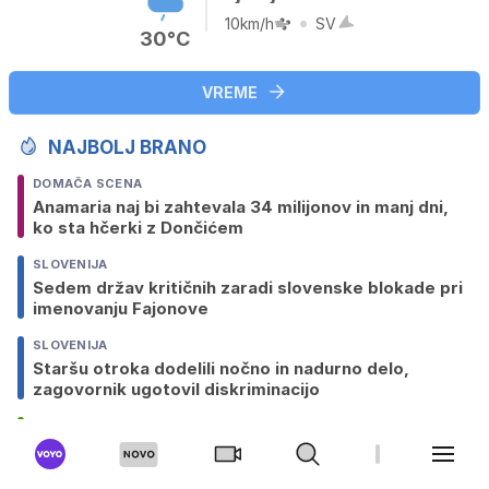
10km/h
SV
30°C
VREME
NAJBOLJ BRANO
DOMAČA SCENA
Anamaria naj bi zahtevala 34 milijonov in manj dni,
ko sta hčerki z Dončićem
SLOVENIJA
Sedem držav kritičnih zaradi slovenske blokade pri
imenovanju Fajonove
SLOVENIJA
Staršu otroka dodelili nočno in nadurno delo,
zagovornik ugotovil diskriminacijo
NOGOMET
Strela med tekmo vzela življenje mlademu
nogometašu