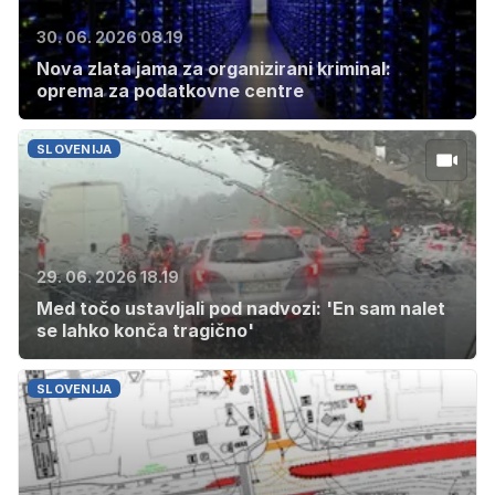
30. 06. 2026 08.19
Nova zlata jama za organizirani kriminal:
oprema za podatkovne centre
SLOVENIJA
29. 06. 2026 18.19
Med točo ustavljali pod nadvozi: 'En sam nalet
se lahko konča tragično'
SLOVENIJA