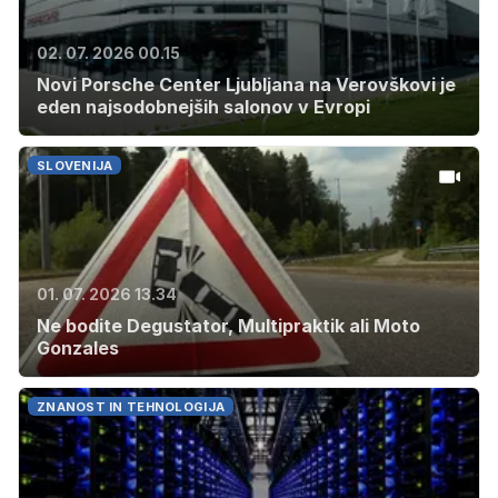
02. 07. 2026 00.15
Novi Porsche Center Ljubljana na Verovškovi je
eden najsodobnejših salonov v Evropi
SLOVENIJA
01. 07. 2026 13.34
Ne bodite Degustator, Multipraktik ali Moto
Gonzales
ZNANOST IN TEHNOLOGIJA