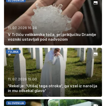
SLOVENIJA
11. 07. 2026 16.24
V Tržiču velikanska toča, pri priključku Dramlje
vozniki ustavljali pod nadvozom
TUJINA
11. 07. 2026 15.00
'Rekel je: 'Utišaj tega otroka', ga vzel iz naročja
in mu odsekal glavo'
SLOVENIJA