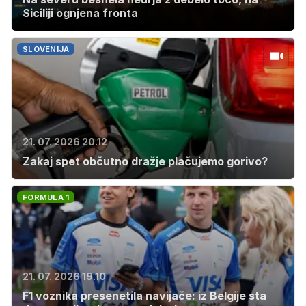
Siciliji ognjena fronta
SLOVENIJA
21. 07. 2026 20.12
Zakaj spet občutno dražje plačujemo gorivo?
FORMULA 1
21. 07. 2026 19.10
F1 voznika presenetila navijače: iz Belgije sta