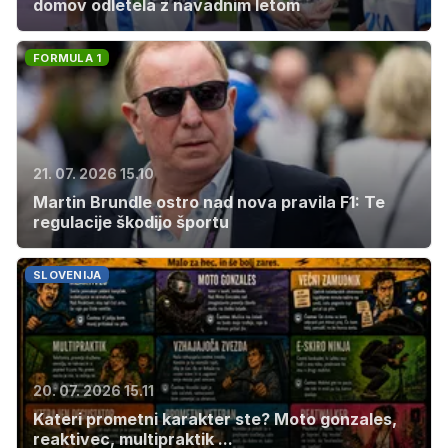
domov odletela z navadnim letom
FORMULA 1
21. 07. 2026 15.10
Martin Brundle ostro nad nova pravila F1: Te
regulacije škodijo športu
SLOVENIJA
20. 07. 2026 15.11
Kateri prometni karakter ste? Moto gonzales,
reaktivec, multipraktik ...