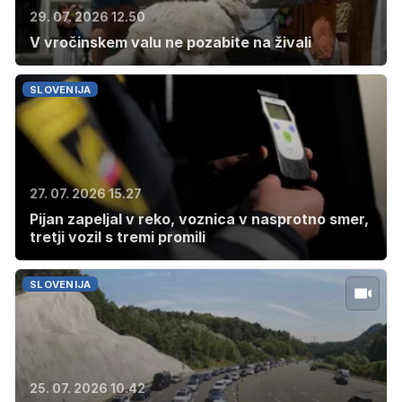
29. 07. 2026 12.50
V vročinskem valu ne pozabite na živali
SLOVENIJA
27. 07. 2026 15.27
Pijan zapeljal v reko, voznica v nasprotno smer,
tretji vozil s tremi promili
SLOVENIJA
25. 07. 2026 10.42