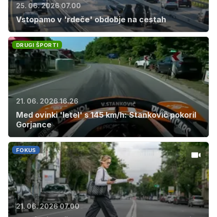
25. 06. 2026 07.00
Vstopamo v 'rdeče' obdobje na cestah
DRUGI ŠPORTI
21. 06. 2026 16.26
Med ovinki 'letel' s 145 km/h: Stankovič pokoril
Gorjance
FOKUS
21. 06. 2026 07.00