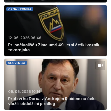
ČRNA KRONIKA
12. 06. 2026 06.46
Pri počivališču Zima umrl 49-letni češki voznik
tovornjaka
SLOVENIJA
09. 06. 2026 10.14
Proti vrhu Darsa z Andrejem Ribičem na čelu
vložili obdolžilni predlog