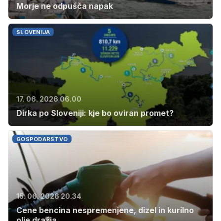
Morje ne odpušča napak
SLOVENIJA
17. 06. 2026 06.00
Dirka po Sloveniji: kje bo oviran promet?
GOSPODARSTVO
15. 06. 2026 20.34
Cene bencina nespremenjene, dizel in kurilno
olje dražja