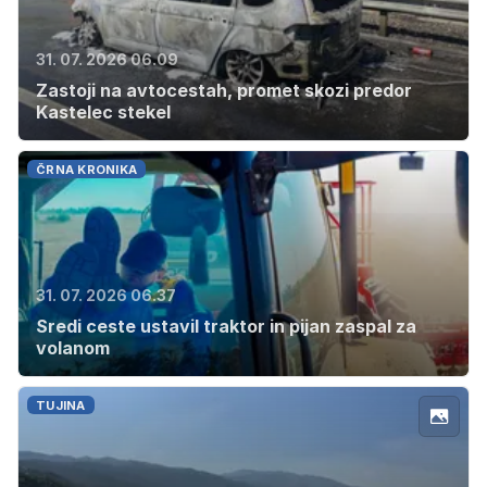
31. 07. 2026 06.09
Zastoji na avtocestah, promet skozi predor
Kastelec stekel
ČRNA KRONIKA
31. 07. 2026 06.37
Sredi ceste ustavil traktor in pijan zaspal za
volanom
TUJINA