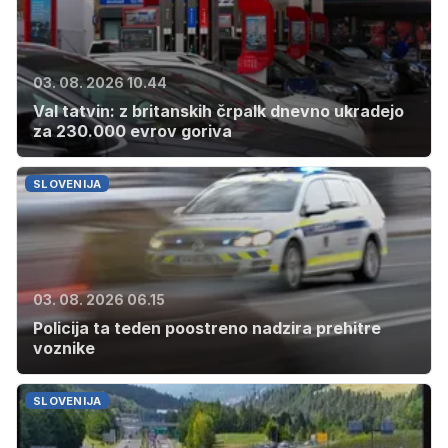
03. 08. 2026 10.44
Val tatvin: z britanskih črpalk dnevno ukradejo
za 230.000 evrov goriva
SLOVENIJA
03. 08. 2026 06.15
Policija ta teden poostreno nadzira prehitre
voznike
SLOVENIJA