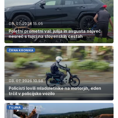
08. 07. 2026 15.05
Poletni prometni val: julija in avgusta največ
nesreč s tujci na slovenskih cestah
ČRNA KRONIKA
08. 07. 2026 10.58
Policisti lovili mladoletnike na motorjih, eden
trčil v policijsko vozilo
TUJINA