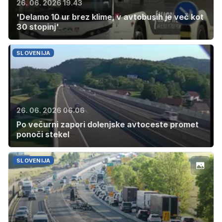
26. 06. 2026 19.43
'Delamo 10 ur brez klime, v avtobusih je več kot
30 stopinj'
SLOVENIJA
26. 06. 2026 06.06
Po večurni zapori dolenjske avtoceste promet
ponoči stekel
SLOVENIJA