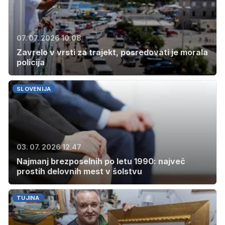
07. 07. 2026 10.08
Zavrelo v vrsti za trajekt, posredovati je morala
policija
SLOVENIJA
03. 07. 2026 12.47
Najmanj brezposelnih po letu 1990: največ
prostih delovnih mest v šolstvu
TUJINA