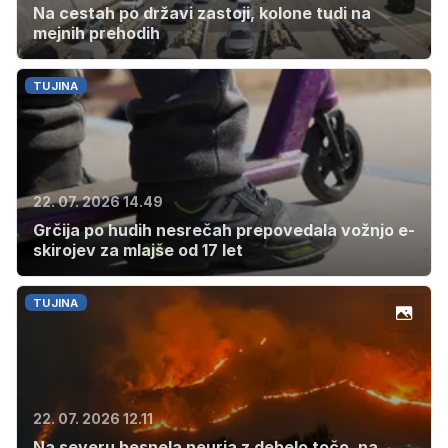
Na cestah po državi zastoji, kolone tudi na
mejnih prehodih
TUJINA
22. 07. 2026 14.49
Grčija po hudih nesrečah prepovedala vožnjo e-
skirojev za mlajše od 17 let
TUJINA
22. 07. 2026 12.11
Na severu besnela neurja z debelo točo, na