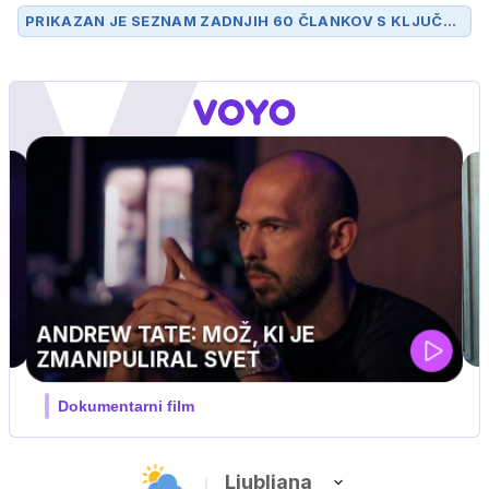
PRIKAZAN JE SEZNAM ZADNJIH 60 ČLANKOV S KLJUČN
O BESEDO
VOZNIKI
.
UEFA SUPERPOKAL
V živo na VOYO: sreda ob 20.30
Ljubljana