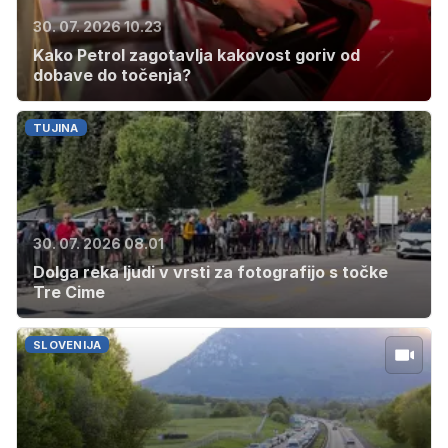
30. 07. 2026 10.23
Kako Petrol zagotavlja kakovost goriv od
dobave do točenja?
TUJINA
30. 07. 2026 08.01
Dolga reka ljudi v vrsti za fotografijo s točke
Tre Cime
SLOVENIJA