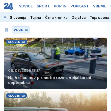
NOVICE
ŠPORT
POP IN
POPKAST
VREME
Slovenija
Tujina
Črna kronika
Dejstva
Tuja scena
VOZNIKI
SLOVENIJA
06. 08. 2026 18.17
Na Vršiču nov prometni režim, veljal bo od
septembra
SLOVENIJA