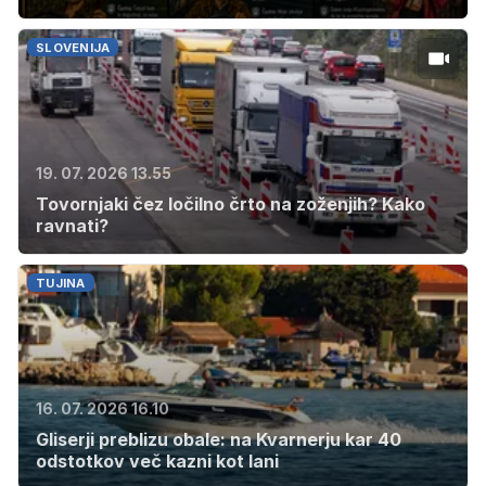
SLOVENIJA
19. 07. 2026 13.55
Tovornjaki čez ločilno črto na zoženjih? Kako
ravnati?
TUJINA
16. 07. 2026 16.10
Gliserji preblizu obale: na Kvarnerju kar 40
odstotkov več kazni kot lani