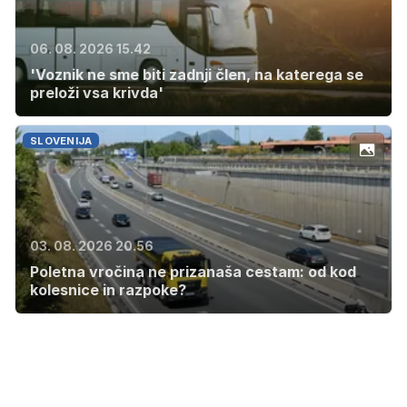
06. 08. 2026 15.42
'Voznik ne sme biti zadnji člen, na katerega se
preloži vsa krivda'
SLOVENIJA
03. 08. 2026 20.56
Poletna vročina ne prizanaša cestam: od kod
kolesnice in razpoke?