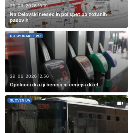
29. 06. 2026 13.19
Na Celovški mesec in pol spet po zožanih
pasovih
GOSPODARSTVO
29. 06. 2026 12.56
Opolnoči dražji bencin in cenejši dizel
SLOVENIJA