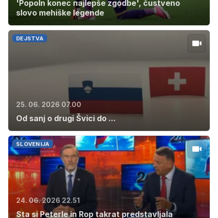
'Popoln konec najlepše zgodbe', čustveno
slovo mehiške legende
DEJSTVA
25. 06. 2026 07.00
Od sanj o drugi Švici do ...
SLOVENIJA
24. 06. 2026 22.51
Sta si Peterle in Rop takrat predstavljala