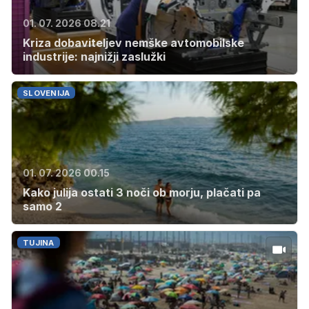
01. 07. 2026 08.21
Kriza dobaviteljev nemške avtomobilske
industrije: najnižji zaslužki
SLOVENIJA
01. 07. 2026 00.15
Kako julija ostati 3 noči ob morju, plačati pa
samo 2
TUJINA