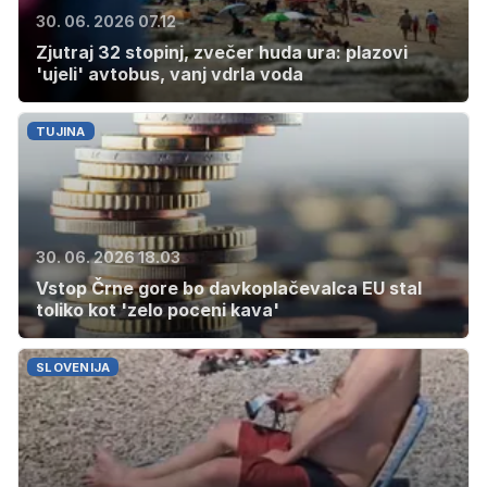
30. 06. 2026 07.12
Zjutraj 32 stopinj, zvečer huda ura: plazovi
'ujeli' avtobus, vanj vdrla voda
TUJINA
30. 06. 2026 18.03
Vstop Črne gore bo davkoplačevalca EU stal
toliko kot 'zelo poceni kava'
SLOVENIJA