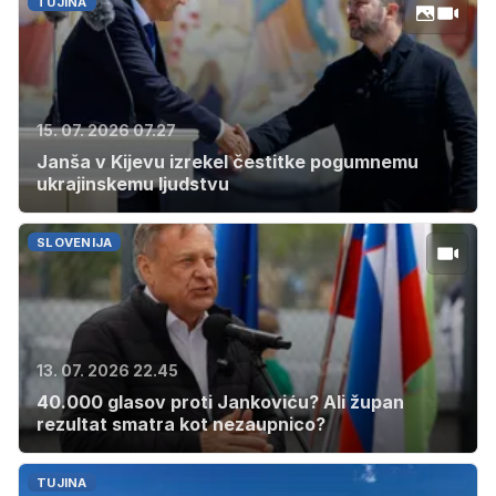
TUJINA
15. 07. 2026 07.27
Janša v Kijevu izrekel čestitke pogumnemu
ukrajinskemu ljudstvu
SLOVENIJA
13. 07. 2026 22.45
40.000 glasov proti Jankoviću? Ali župan
rezultat smatra kot nezaupnico?
TUJINA