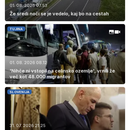
01. 08. 2026 07.53
Že sredi noči se je vedelo, kaj bo na cestah
TUJINA
01. 08. 2026 08.12
'Nihče ni vstopil na celinsko ozemlje', vrnili že
več kot 48.000 migrantov
SLOVENIJA
31. 07. 2026 21.25