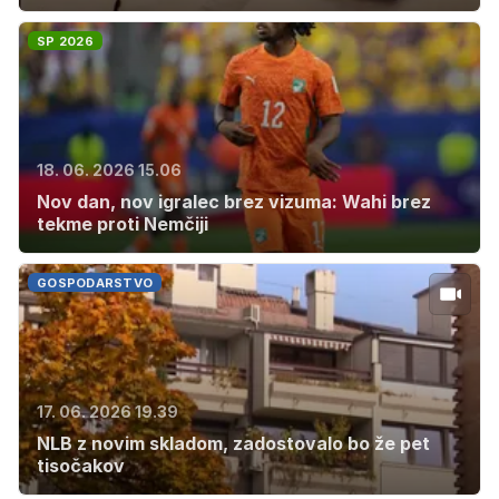
SP 2026
18. 06. 2026 15.06
Nov dan, nov igralec brez vizuma: Wahi brez
tekme proti Nemčiji
GOSPODARSTVO
17. 06. 2026 19.39
NLB z novim skladom, zadostovalo bo že pet
tisočakov