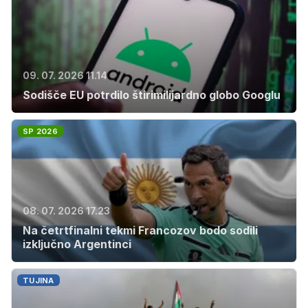
09. 07. 2026 11.14
Sodišče EU potrdilo štirimilijardno globo Googlu
SP 2026
08. 07. 2026 17.23
Na četrtfinalni tekmi Francozov bodo sodili
izključno Argentinci
TUJINA