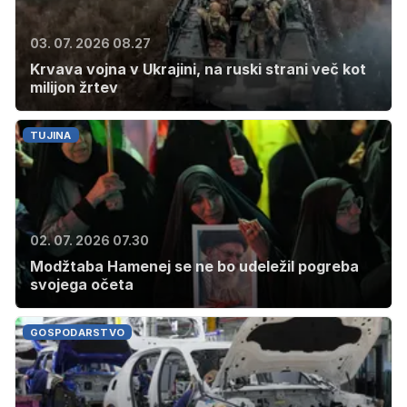
03. 07. 2026 08.27
Krvava vojna v Ukrajini, na ruski strani več kot
milijon žrtev
TUJINA
02. 07. 2026 07.30
Modžtaba Hamenej se ne bo udeležil pogreba
svojega očeta
GOSPODARSTVO