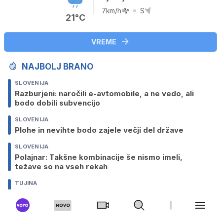
7km/h
S
21°C
VREME
NAJBOLJ BRANO
SLOVENIJA
Razburjeni: naročili e-avtomobile, a ne vedo, ali
bodo dobili subvencijo
SLOVENIJA
Plohe in nevihte bodo zajele večji del države
SLOVENIJA
Polajnar: Takšne kombinacije še nismo imeli,
težave so na vseh rekah
TUJINA
Ženo pozabil na mejnem prehodu in nadaljeval pot
v Nemčijo
DRUGI ŠPORTI