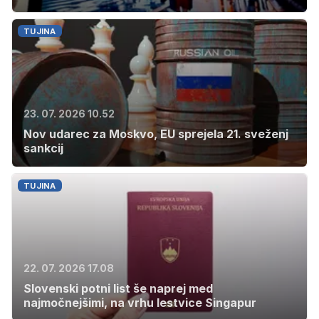
TUJINA
23. 07. 2026 10.52
Nov udarec za Moskvo, EU sprejela 21. sveženj
sankcij
TUJINA
22. 07. 2026 17.08
Slovenski potni list še naprej med
najmočnejšimi, na vrhu lestvice Singapur