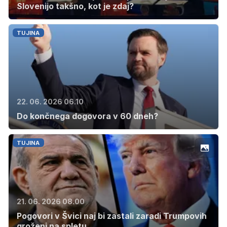
Slovenijo takšno, kot je zdaj?
TUJINA
22. 06. 2026 06.10
Do končnega dogovora v 60 dneh?
TUJINA
21. 06. 2026 08.00
Pogovori v Švici naj bi zastali zaradi Trumpovih
groženj na spletu