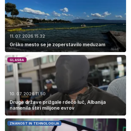
11. 07. 2026 15.32
Grško mesto se je zoperstavilo meduzam
GLASBA
10. 07. 2026 11.50
Druge države prižgale rdečo luč, Albanija
namenila štiri milijone evrov
ZNANOST IN TEHNOLOGIJA