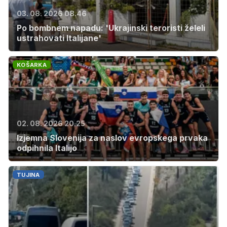
03. 08. 2026 08.46
Po bombnem napadu: 'Ukrajinski teroristi želeli
ustrahovati Italijane'
KOŠARKA
02. 08. 2026 20.25
Izjemna Slovenija za naslov evropskega prvaka
odpihnila Italijo
TUJINA