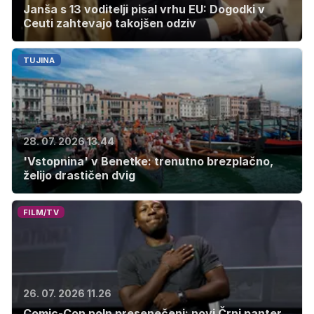
Janša s 13 voditelji pisal vrhu EU: Dogodki v
Ceuti zahtevajo takojšen odziv
TUJINA
28. 07. 2026 13.44
'Vstopnina' v Benetke: trenutno brezplačno,
želijo drastičen dvig
FILM/TV
26. 07. 2026 11.26
Comic-Con poln presenečenj: novi Črni panter