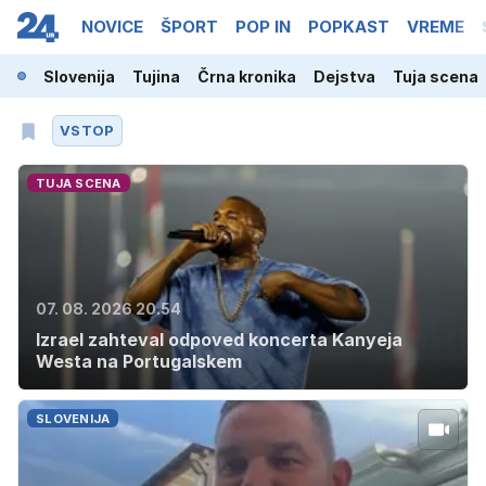
NOVICE
ŠPORT
POP IN
POPKAST
VREME
Slovenija
Tujina
Črna kronika
Dejstva
Tuja scena
VSTOP
TUJA SCENA
07. 08. 2026 20.54
Izrael zahteval odpoved koncerta Kanyeja
Westa na Portugalskem
SLOVENIJA