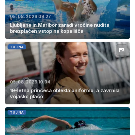
05. 08. 2026 09.27
Ljubljana in Maribor zaradi vročine nudita
brezplačen vstop na kopališča
TUJINA
05. 08. 2026 10.04
19-letna princesa oblekla uniformo, a zavrnila
vojaško plačo
TUJINA