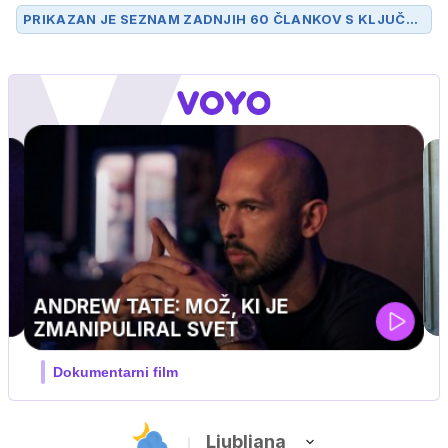
PRIKAZAN JE SEZNAM ZADNJIH 60 ČLANKOV S KLJUČN
O BESEDO
VSTOP
.
UEFA SUPERPOKAL
V živo na VOYO: sreda ob 20.30
Ljubljana