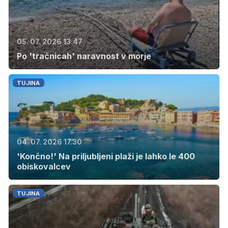
05. 07. 2026 13.47
Po 'tračnicah' naravnost v morje
TUJINA
04. 07. 2026 17.30
'Končno!' Na priljubljeni plaži je lahko le 400
obiskovalcev
TUJINA