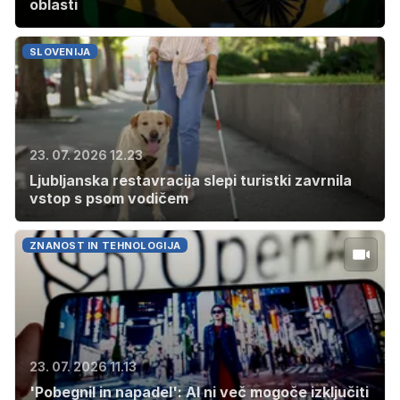
oblasti
SLOVENIJA
23. 07. 2026 12.23
Ljubljanska restavracija slepi turistki zavrnila
vstop s psom vodičem
ZNANOST IN TEHNOLOGIJA
23. 07. 2026 11.13
'Pobegnil in napadel': AI ni več mogoče izključiti