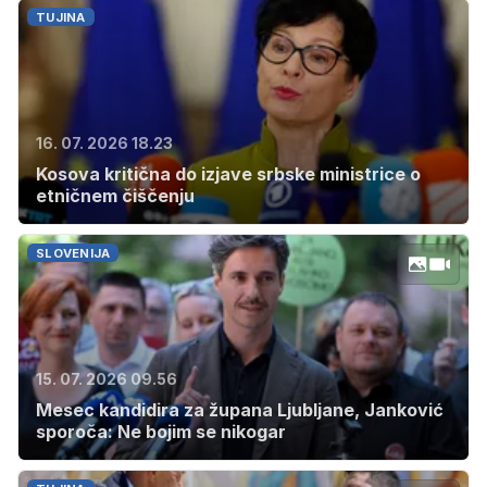
TUJINA
16. 07. 2026 18.23
Kosova kritična do izjave srbske ministrice o
etničnem čiščenju
SLOVENIJA
15. 07. 2026 09.56
Mesec kandidira za župana Ljubljane, Janković
sporoča: Ne bojim se nikogar