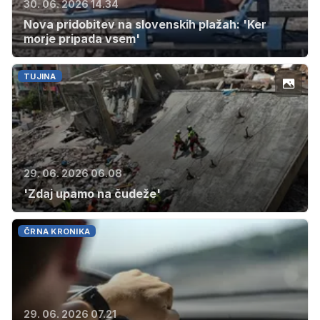
30. 06. 2026 14.34
Nova pridobitev na slovenskih plažah: 'Ker
morje pripada vsem'
TUJINA
29. 06. 2026 06.08
'Zdaj upamo na čudeže'
ČRNA KRONIKA
29. 06. 2026 07.21