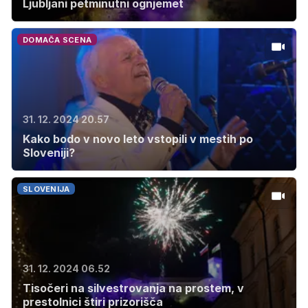
Ljubljani petminutni ognjemet
DOMAČA SCENA
31. 12. 2024 20.57
Kako bodo v novo leto vstopili v mestih po
Sloveniji?
SLOVENIJA
31. 12. 2024 06.52
Tisočeri na silvestrovanja na prostem, v
prestolnici štiri prizorišča