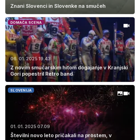
Znani Slovenci in Slovenke na smučeh
DOMAČA SCENA
06. 01. 2025 19.43
Z novim smučarskim hitom dogajanje v Kranjski
Gori popestril Retro band
SLOVENIJA
01. 01. 2025 07.09
Številni novo leto pričakali na prostem, v