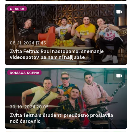
GLASBA
08. 11. 2024 17.45
Zvita Feltna: Radi nastopamo, snemanje
videospotov pa nam ni najljubše
DOMAČA SCENA
30. 10. 2024 20.05
Zvita feltna s študenti predčasno proslavila
noč čarovnic