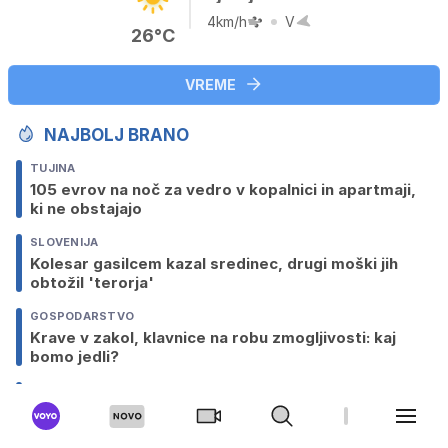
4km/h
V
26°C
VREME
NAJBOLJ BRANO
TUJINA
105 evrov na noč za vedro v kopalnici in apartmaji,
ki ne obstajajo
SLOVENIJA
Kolesar gasilcem kazal sredinec, drugi moški jih
obtožil 'terorja'
GOSPODARSTVO
Krave v zakol, klavnice na robu zmogljivosti: kaj
bomo jedli?
TUJINA
Od podaljšanja do botoksa v mošnjo: kakšni posegi
so danes na voljo moškim?