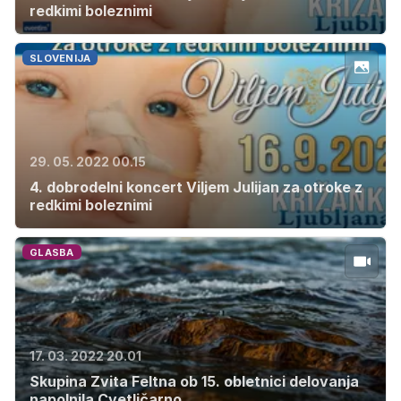
redkimi boleznimi
SLOVENIJA
29. 05. 2022 00.15
4. dobrodelni koncert Viljem Julijan za otroke z
redkimi boleznimi
GLASBA
17. 03. 2022 20.01
Skupina Zvita Feltna ob 15. obletnici delovanja
napolnila Cvetličarno