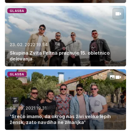
GLASBA
23. 02. 2022 19.54
Skupina Zvita Feltna praznuje 15. obletnico
delovanja
GLASBA
09. 09. 2021 19.31
'Srečo imamo, da okrog nas živi veliko lepih
žensk, zato navdiha ne zmanjka'