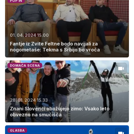
POP IN
01. 04. 2024 15.00
Fantje iz Zvite Feltne bodo navijali za
nogometaše: Tekma s Srbijo bo vroča
DOMAČA SCENA
28. 01. 2024 15.33
Znani Slovenci obožujejo zimo: Vsako leto
obvezno na smučišča
GLASBA