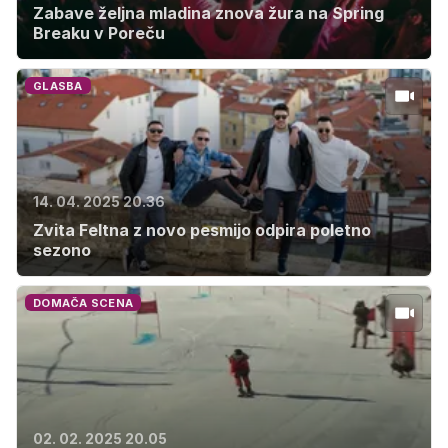
Zabave željna mladina znova žura na Spring
Breaku v Poreču
GLASBA
14. 04. 2025 20.36
Zvita Feltna z novo pesmijo odpira poletno
sezono
DOMAČA SCENA
02. 02. 2025 20.05