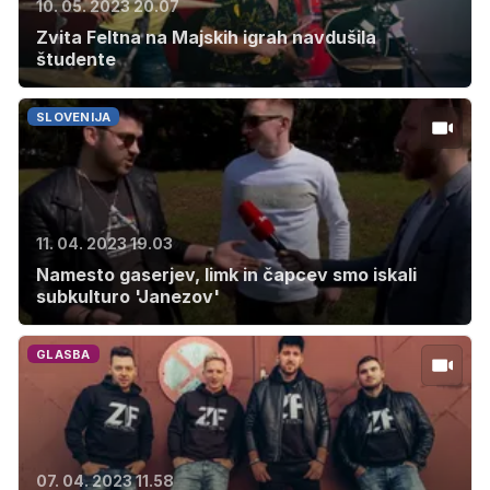
10. 05. 2023 20.07
Zvita Feltna na Majskih igrah navdušila
študente
SLOVENIJA
11. 04. 2023 19.03
Namesto gaserjev, limk in čapcev smo iskali
subkulturo 'Janezov'
GLASBA
07. 04. 2023 11.58