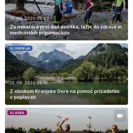
15. 08. 2023 08.45
Za nekatere prvi dan počitka, lažje do zdravil in
medicinskih pripomočkov
SLOVENIJA
13. 08. 2023 08.10
Z obiskom Kranjske Gore na pomoč prizadetim
v poplavah
GLASBA