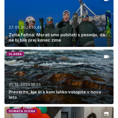
27. 01. 2024 10.45
Zvita Feltna: Morali smo pohiteti s pesmijo, da
ne bi bilo prej konec zime
GLASBA
31. 12. 2023 19.55
Preverite, kje in s kom lahko vstopite v novo
leto
DOMAČA SCENA