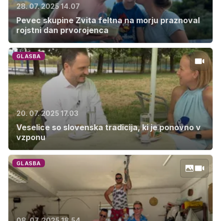
28. 07. 2025 14.07
Pevec skupine Zvita feltna na morju praznoval
rojstni dan prvorojenca
GLASBA
20. 07. 2025 17.03
Veselice so slovenska tradicija, ki je ponovno v
vzponu
GLASBA
08. 07. 2025 18.54