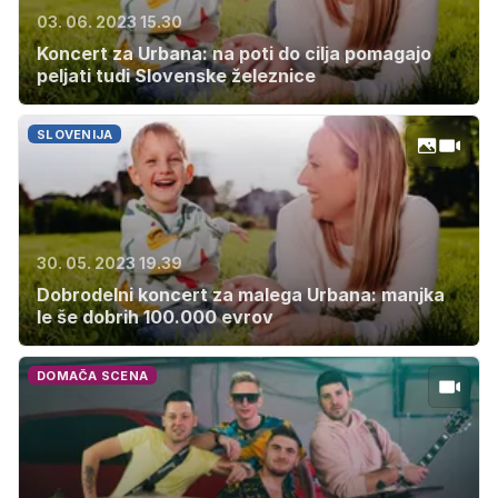
03. 06. 2023 15.30
Koncert za Urbana: na poti do cilja pomagajo
peljati tudi Slovenske železnice
SLOVENIJA
30. 05. 2023 19.39
Dobrodelni koncert za malega Urbana: manjka
le še dobrih 100.000 evrov
DOMAČA SCENA