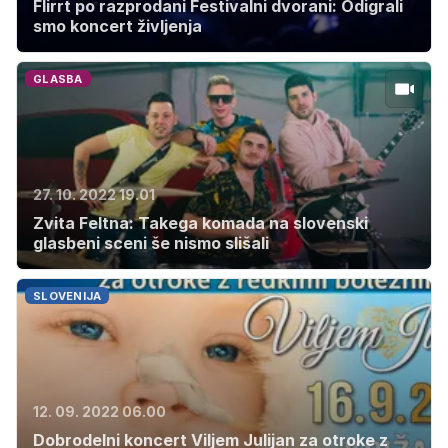
Flirrt po razprodani Festivalni dvorani: Odigrali
smo koncert življenja
GLASBA
27. 10. 2022 19.01
Zvita Feltna: Takega komada na slovenski
glasbeni sceni še nismo slišali
SLOVENIJA
12. 09. 2022 06.00
Dobrodelni koncert Viljem Julijan za otroke z