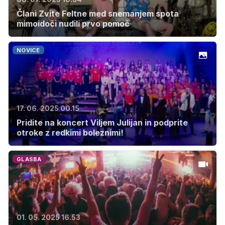
Člani Zvite Feltne med snemanjem spota
mimoidoči nudili prvo pomoč
NOVICE
17. 06. 2025 00.15
Pridite na koncert Viljem Julijan in podprite
otroke z redkimi boleznimi!
GLASBA
01. 05. 2025 16.53