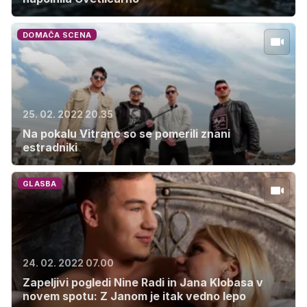
DOMAČA SCENA
25. 02. 2022 20.35
Na pokalu Vitranc so se pomerili znani
estradniki
GLASBA
24. 02. 2022 07.00
Zapeljivi pogledi Nine Radi in Jana Klobasa v
novem spotu: Z Janom je itak vedno lepo