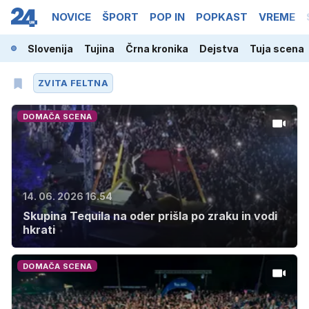
NOVICE
ŠPORT
POP IN
POPKAST
VREME
Slovenija
Tujina
Črna kronika
Dejstva
Tuja scena
ZVITA FELTNA
DOMAČA SCENA
14. 06. 2026 16.54
Skupina Tequila na oder prišla po zraku in vodi
hkrati
DOMAČA SCENA