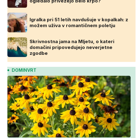
ogledalo privežejo belo krpo?
Igralka pri 51 letih navdušuje v kopalkah: z
možem uživa v romantičnem poletju
Skrivnostna jama na Mljetu, o kateri
domačini pripovedujejo neverjetne
zgodbe
DOMINVRT