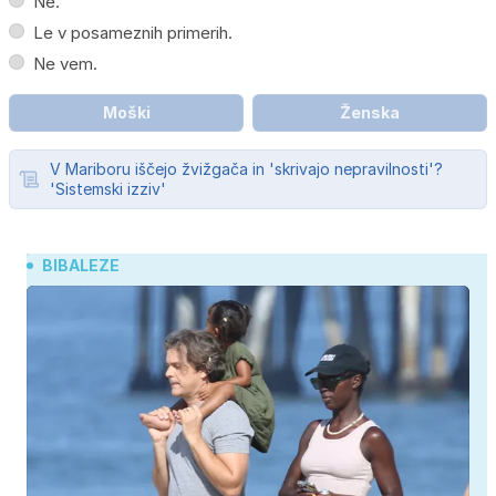
Ne.
Le v posameznih primerih.
Ne vem.
Moški
Ženska
V Mariboru iščejo žvižgača in 'skrivajo nepravilnosti'?
'Sistemski izziv'
BIBALEZE