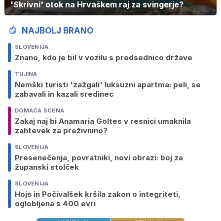
'Skrivni' otok na Hrvaškem raj za svingerje?
NAJBOLJ BRANO
SLOVENIJA
Znano, kdo je bil v vozilu s predsednico države
TUJINA
Nemški turisti 'zažgali' luksuzni apartma: peli, se
zabavali in kazali sredinec
DOMAČA SCENA
Zakaj naj bi Anamaria Goltes v resnici umaknila
zahtevek za preživnino?
SLOVENIJA
Presenečenja, povratniki, novi obrazi: boj za
županski stolček
SLOVENIJA
Hojs in Počivalšek kršila zakon o integriteti,
oglobljena s 400 evri