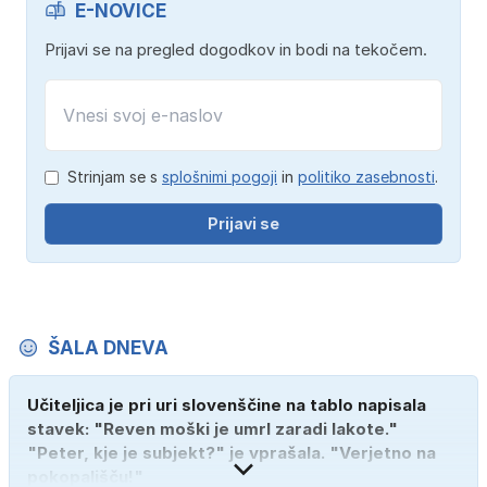
E-NOVICE
Prijavi se na pregled dogodkov in bodi na tekočem.
Strinjam se s
splošnimi pogoji
in
politiko zasebnosti
.
Prijavi se
ŠALA DNEVA
Učiteljica je pri uri slovenščine na tablo napisala
stavek: "Reven moški je umrl zaradi lakote."
"Peter, kje je subjekt?" je vprašala. "Verjetno na
pokopališču!"