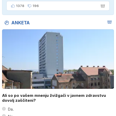
1378
196
ANKETA
Ali so po vašem mnenju žvižgači v javnem zdravstvu
dovolj zaščiteni?
Da.