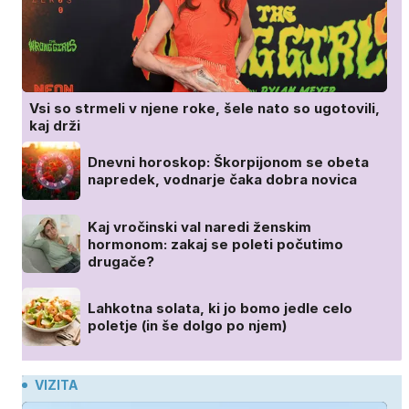
Vsi so strmeli v njene roke, šele nato so ugotovili,
kaj drži
Dnevni horoskop: Škorpijonom se obeta
napredek, vodnarje čaka dobra novica
Kaj vročinski val naredi ženskim
hormonom: zakaj se poleti počutimo
drugače?
Lahkotna solata, ki jo bomo jedle celo
poletje (in še dolgo po njem)
VIZITA