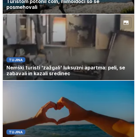
Turistom potonil čoln, mimoidoči so se
posmehovali
TUJINA
Nemški turisti 'zažgali' luksuzni apartma: peli, se
zabavali in kazali sredinec
TUJINA