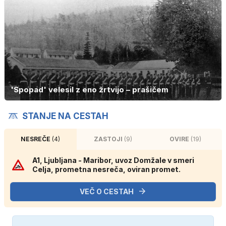
'Spopad' velesil z eno žrtvijo – prašičem
STANJE NA CESTAH
NESREČE
(4)
ZASTOJI
(9)
OVIRE
(19)
A1, Ljubljana - Maribor, uvoz Domžale v smeri
Celja, prometna nesreča, oviran promet.
VEČ O CESTAH