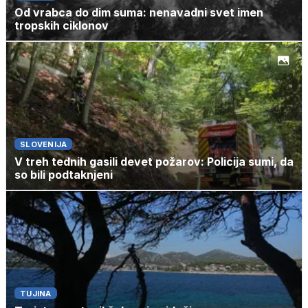
Od vrabca do dim suma: nenavadni svet imen
tropskih ciklonov
SLOVENIJA
V treh tednih gasili devet požarov: Policija sumi, da
so bili podtaknjeni
TUJINA