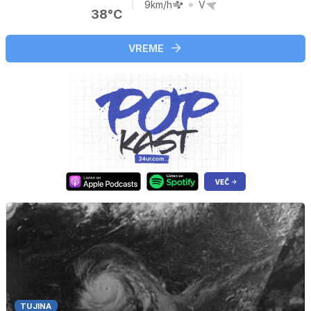
9km/h
V
38°C
VREME
TUJINA