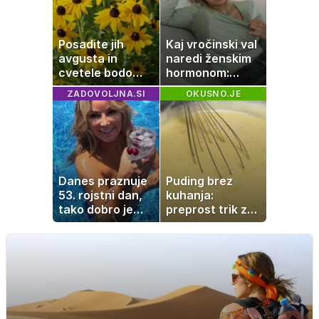
Posadite jih
Kaj vročinski val
avgusta in
naredi ženskim
cvetele bodo
hormonom:
vse do zime
zakaj se poleti
ZADOVOLJNA.SI
OKUSNO.JE
počutimo
drugače?
Danes praznuje
Puding brez
53. rojstni dan,
kuhanja:
tako dobro je
preprost trik za
videti znana
pripravo v le
Slovenka
nekaj minutah