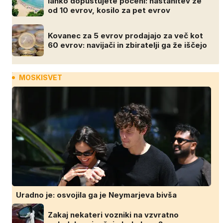
lahko dopustujete poceni: nastanitev že
od 10 evrov, kosilo za pet evrov
Kovanec za 5 evrov prodajajo za več kot
60 evrov: navijači in zbiratelji ga že iščejo
MOSKISVET
Uradno je: osvojila ga je Neymarjeva bivša
Zakaj nekateri vozniki na vzvratno