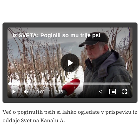
Iz SVETA: Poginili so mu trije psi
Predvajaj
Loaded
:
7.18%
Current
0:00
/
Duration
2:18
Predvajaj
Tiho
Slika
Celozas
v
način
sliki
Time
Več o poginulih psih si lahko ogledate v prispevku iz
oddaje Svet na Kanalu A.