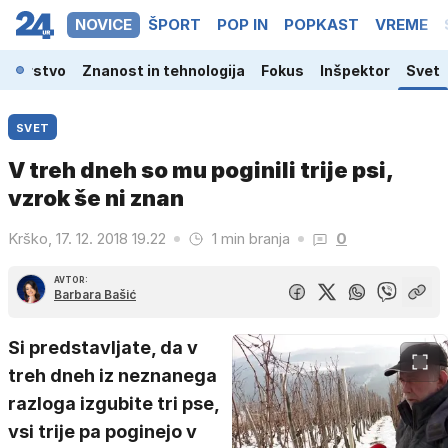
NOVICE
ŠPORT
POP IN
POPKAST
VREME
odarstvo
Znanost in tehnologija
Fokus
Inšpektor
Svet
SVET
V treh dneh so mu poginili trije psi,
vzrok še ni znan
Krško, 17. 12. 2018 19.22
1 min branja
0
AVTOR:
Barbara Bašić
Si predstavljate, da v
treh dneh iz neznanega
razloga izgubite tri pse,
vsi trije pa poginejo v