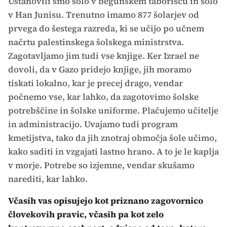
Ustanovili smo šolo v begunskem taborišču in šolo
v Han Junisu. Trenutno imamo 877 šolarjev od
prvega do šestega razreda, ki se učijo po učnem
načrtu palestinskega šolskega ministrstva.
Zagotavljamo jim tudi vse knjige. Ker Izrael ne
dovoli, da v Gazo pridejo knjige, jih moramo
tiskati lokalno, kar je precej drago, vendar
počnemo vse, kar lahko, da zagotovimo šolske
potrebščine in šolske uniforme. Plačujemo učitelje
in administracijo. Uvajamo tudi program
kmetijstva, tako da jih znotraj območja šole učimo,
kako saditi in vzgajati lastno hrano. A to je le kaplja
v morje. Potrebe so izjemne, vendar skušamo
narediti, kar lahko.
Včasih vas opisujejo kot priznano zagovornico
človekovih pravic, včasih pa kot zelo