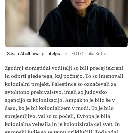
Susan Abulhawa, pisateljica
FOTO: Luka Kotnik
Zgodnji sionistični voditelji so bili precej iskreni
in odprti glede tega, kaj počnejo. To so imenovali
kolonialni projekt. Palestince so označevali za
avtohtono prebivalstvo, imeli so judovsko
agencijo za kolonizacijo. Ampak to je bilo še v
času, ko je bil kolonializem v modi. To je bilo
sprejemljivo, vsi so to počeli, Evropa je bila
kolonialna velesila in je kolonizirala cel svet. In
evropski Judje so se temu priključili. Toda zdaj