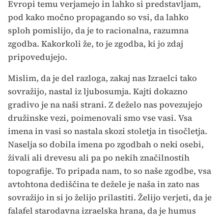
Evropi temu verjamejo in lahko si predstavljam,
pod kako močno propagando so vsi, da lahko
sploh pomislijo, da je to racionalna, razumna
zgodba. Kakorkoli že, to je zgodba, ki jo zdaj
pripovedujejo.
Mislim, da je del razloga, zakaj nas Izraelci tako
sovražijo, nastal iz ljubosumja. Kajti dokazno
gradivo je na naši strani. Z deželo nas povezujejo
družinske vezi, poimenovali smo vse vasi. Vsa
imena in vasi so nastala skozi stoletja in tisočletja.
Naselja so dobila imena po zgodbah o neki osebi,
živali ali drevesu ali pa po nekih značilnostih
topografije. To pripada nam, to so naše zgodbe, vsa
avtohtona dediščina te dežele je naša in zato nas
sovražijo in si jo želijo prilastiti. Želijo verjeti, da je
falafel starodavna izraelska hrana, da je humus