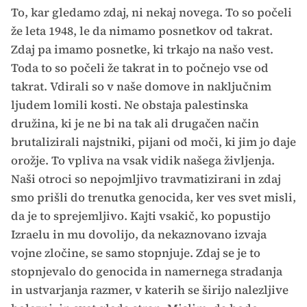
To, kar gledamo zdaj, ni nekaj novega. To so počeli
že leta 1948, le da nimamo posnetkov od takrat.
Zdaj pa imamo posnetke, ki trkajo na našo vest.
Toda to so počeli že takrat in to počnejo vse od
takrat. Vdirali so v naše domove in naključnim
ljudem lomili kosti. Ne obstaja palestinska
družina, ki je ne bi na tak ali drugačen način
brutalizirali najstniki, pijani od moči, ki jim jo daje
orožje. To vpliva na vsak vidik našega življenja.
Naši otroci so nepojmljivo travmatizirani in zdaj
smo prišli do trenutka genocida, ker ves svet misli,
da je to sprejemljivo. Kajti vsakič, ko popustijo
Izraelu in mu dovolijo, da nekaznovano izvaja
vojne zločine, se samo stopnjuje. Zdaj se je to
stopnjevalo do genocida in namernega stradanja
in ustvarjanja razmer, v katerih se širijo nalezljive