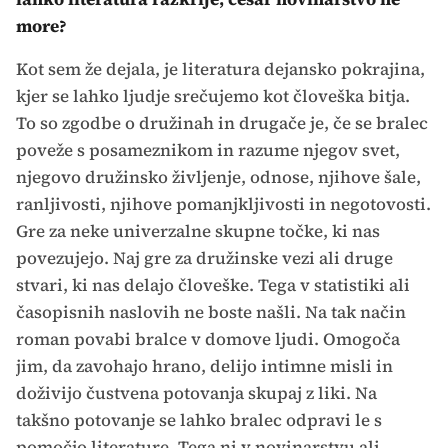
more?
Kot sem že dejala, je literatura dejansko pokrajina,
kjer se lahko ljudje srečujemo kot človeška bitja.
To so zgodbe o družinah in drugače je, če se bralec
poveže s posameznikom in razume njegov svet,
njegovo družinsko življenje, odnose, njihove šale,
ranljivosti, njihove pomanjkljivosti in negotovosti.
Gre za neke univerzalne skupne točke, ki nas
povezujejo. Naj gre za družinske vezi ali druge
stvari, ki nas delajo človeške. Tega v statistiki ali
časopisnih naslovih ne boste našli. Na tak način
roman povabi bralce v domove ljudi. Omogoča
jim, da zavohajo hrano, delijo intimne misli in
doživijo čustvena potovanja skupaj z liki. Na
takšno potovanje se lahko bralec odpravi le s
pomočjo literature. Tega ni v novinarstvu ali