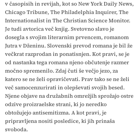
v časopisih in revijah, kot so New York Daily News,
Chicago Tribune, The Philadelphia Inquirer, The
Internationalist in The Christian Science Monitor.
Je tudi avtorica več knjig. Svetovno slavo je
dosegla s svojim literarnim prvencem, romanom
Jutra v Dženinu. Slovenski prevod romana je bil že
večkrat razprodan in ponatisnjen. Kot pravi, se je
od nastanka tega romana njeno občutenje razmer
močno spremenilo. Zdaj čuti še večjo jezo, za
katero se ne želi opravičevati. Prav tako se ne želi
več samocenzurirati in olepševati svojih besed.
Njene objave na družabnih omrežjih sprožajo ostre
odzive proizraelske strani, ki jo neredko
obtožujejo antisemitizma. A kot pravi, je
pripravljena nositi posledice, ki jih prinaša
svoboda.