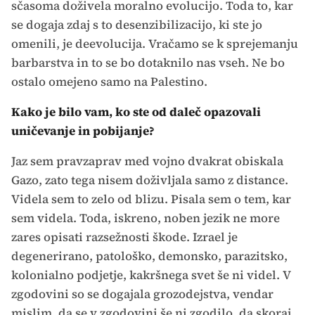
sčasoma doživela moralno evolucijo. Toda to, kar
se dogaja zdaj s to desenzibilizacijo, ki ste jo
omenili, je deevolucija. Vračamo se k sprejemanju
barbarstva in to se bo dotaknilo nas vseh. Ne bo
ostalo omejeno samo na Palestino.
Kako je bilo vam, ko ste od daleč opazovali
uničevanje in pobijanje?
Jaz sem pravzaprav med vojno dvakrat obiskala
Gazo, zato tega nisem doživljala samo z distance.
Videla sem to zelo od blizu. Pisala sem o tem, kar
sem videla. Toda, iskreno, noben jezik ne more
zares opisati razsežnosti škode. Izrael je
degenerirano, patološko, demonsko, parazitsko,
kolonialno podjetje, kakršnega svet še ni videl. V
zgodovini so se dogajala grozodejstva, vendar
mislim, da se v zgodovini še ni zgodilo, da skoraj