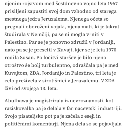
njenim rojstvom med šestdnevno vojno leta 1967
prisiljeni zapustiti svoj dom vzhodno od starega
mestnega jedra Jeruzalema. Njenega očeta so
pregnali oboroženi vojaki, njena mati, ki je takrat
študirala v Nemčiji, pa se ni mogla vrniti v
Palestino. Par se je ponovno združil v Jordaniji,
nato pa se je preselil v Kuvajt, kjer se je leta 1970
rodila Susan. Po ločitvi staršev je bilo njeno
otroštvo še bolj turbulentno, odraščala pa je med
Kuvajtom, ZDA, Jordanijo in Palestino, tri leta je
celo preživela v sirotišnici v Jeruzalemu. V ZDA
živi od svojega 13. leta.
Abulhawa je magistrirala iz nevroznanosti, kot
raziskovalka pa je delala v farmacevtski industriji.
Svojo pisateljsko pot pa je začela z eseji in
političnimi komentarji. Njena dela so se pojavljala