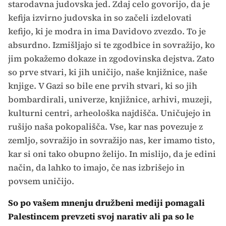
starodavna judovska jed. Zdaj celo govorijo, da je
kefija izvirno judovska in so začeli izdelovati
kefijo, ki je modra in ima Davidovo zvezdo. To je
absurdno. Izmišljajo si te zgodbice in sovražijo, ko
jim pokažemo dokaze in zgodovinska dejstva. Zato
so prve stvari, ki jih uničijo, naše knjižnice, naše
knjige. V Gazi so bile ene prvih stvari, ki so jih
bombardirali, univerze, knjižnice, arhivi, muzeji,
kulturni centri, arheološka najdišča. Uničujejo in
rušijo naša pokopališča. Vse, kar nas povezuje z
zemljo, sovražijo in sovražijo nas, ker imamo tisto,
kar si oni tako obupno želijo. In mislijo, da je edini
način, da lahko to imajo, če nas izbrišejo in
povsem uničijo.
So po vašem mnenju družbeni mediji pomagali
Palestincem prevzeti svoj narativ ali pa so le