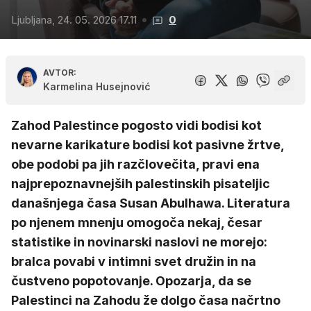
Ljubljana, 24. 05. 2026 17.11
0
AVTOR:
Karmelina Husejnović
Zahod Palestince pogosto vidi bodisi kot
nevarne karikature bodisi kot pasivne žrtve,
obe podobi pa jih razčlovečita, pravi ena
najprepoznavnejših palestinskih pisateljic
današnjega časa Susan Abulhawa. Literatura
po njenem mnenju omogoča nekaj, česar
statistike in novinarski naslovi ne morejo:
bralca povabi v intimni svet družin in na
čustveno popotovanje. Opozarja, da se
Palestinci na Zahodu že dolgo časa načrtno