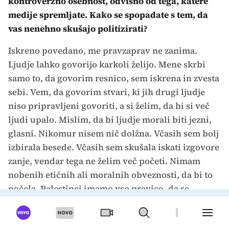
kontroverzno osebnost, odvisno od tega, katere
medije spremljate. Kako se spopadate s tem, da
vas nenehno skušajo politizirati?
Iskreno povedano, me pravzaprav ne zanima.
Ljudje lahko govorijo karkoli želijo. Mene skrbi
samo to, da govorim resnico, sem iskrena in zvesta
sebi. Vem, da govorim stvari, ki jih drugi ljudje
niso pripravljeni govoriti, a si želim, da bi si več
ljudi upalo. Mislim, da bi ljudje morali biti jezni,
glasni. Nikomur nisem nič dolžna. Včasih sem bolj
izbirala besede. Včasih sem skušala iskati izgovore
zanje, vendar tega ne želim več početi. Nimam
nobenih etičnih ali moralnih obveznosti, da bi to
počela. Palestinci imamo vso pravico, da se
počutimo tako, kot se počutimo, da rečemo karkoli
čutimo o teh pošastih, ki nam že osem desetletij