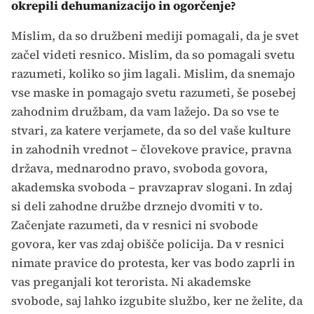
okrepili dehumanizacijo in ogorčenje?
Mislim, da so družbeni mediji pomagali, da je svet
začel videti resnico. Mislim, da so pomagali svetu
razumeti, koliko so jim lagali. Mislim, da snemajo
vse maske in pomagajo svetu razumeti, še posebej
zahodnim družbam, da vam lažejo. Da so vse te
stvari, za katere verjamete, da so del vaše kulture
in zahodnih vrednot – človekove pravice, pravna
država, mednarodno pravo, svoboda govora,
akademska svoboda – pravzaprav slogani. In zdaj
si deli zahodne družbe drznejo dvomiti v to.
Začenjate razumeti, da v resnici ni svobode
govora, ker vas zdaj obišče policija. Da v resnici
nimate pravice do protesta, ker vas bodo zaprli in
vas preganjali kot terorista. Ni akademske
svobode, saj lahko izgubite službo, ker ne želite, da