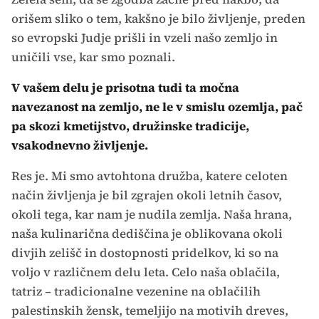
orišem sliko o tem, kakšno je bilo življenje, preden
so evropski Judje prišli in vzeli našo zemljo in
uničili vse, kar smo poznali.
V vašem delu je prisotna tudi ta močna
navezanost na zemljo, ne le v smislu ozemlja, pač
pa skozi kmetijstvo, družinske tradicije,
vsakodnevno življenje.
Res je. Mi smo avtohtona družba, katere celoten
način življenja je bil zgrajen okoli letnih časov,
okoli tega, kar nam je nudila zemlja. Naša hrana,
naša kulinarična dediščina je oblikovana okoli
divjih zelišč in dostopnosti pridelkov, ki so na
voljo v različnem delu leta. Celo naša oblačila,
tatriz – tradicionalne vezenine na oblačilih
palestinskih žensk, temeljijo na motivih dreves,