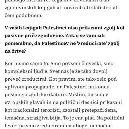
zgodovinskih knjigah ali novicah ali statistiki ali
čem podobnem.
V vaših knjigah Palestinci niso prikazani zgolj kot
pasivne priče zgodovine. Zakaj se vam zdi
pomembno, da Palestincev ne 'zreducirate' zgolj
na žrtve?
Ker nismo samo to. Smo povsem človeški, smo
kompleksni ljudje. Svet nas je že tako dovolj
preveč zreduciral. Kot pravim, ste tako zelo pod
vplivom propagande, da Palestinci na koncu
postanejo zgolj karikature. Mislim, da smo v
evropskih glavah in na politični desnici prikazani
kot iracionalni teroristi, zaostali pretepači žena,
temačna, strašljiva bitja. To je ena plat. Na politični
levici pa smo zreducirani na uboge, nemočne