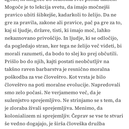
Mogoče je to lekcija svetu, da imajo močnejši
pravico ubiti šibkejše, kadarkoli to želijo. Da ne
gre za pravila, zakone ali pravice, pač pa gre za to,
kaj si ljudje, države, tisti, ki imajo moč, lahko
nekaznovano privoščijo. In ljudje, ki se odločijo,
da pogledajo stran, ker tega ne želijo več videti, bi
morali razumeti, da bodo to slej ko prej občutili.
Prišlo bo do njih, kajti postati neobčutljiv na
takšno raven barbarstva je resnično moralna
poškodba za vse človeštvo. Kot vrsta je bilo
človeštvo na poti moralne evolucije. Napredovali
smo zelo počasi. Ne verjamemo več, da je
suženjstvo sprejemljivo. Ne strinjamo se s tem, da
je zloraba živali sprejemljiva. Menimo, da
kolonializem ni sprejemljiv. Čeprav se vse te stvari
še vedno dogajajo, je širša človeška družba