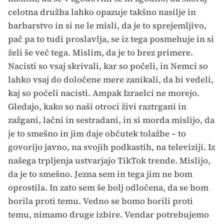
celotna družba lahko opazuje takšno nasilje in
barbarstvo in si ne le misli, da je to sprejemljivo,
pač pa to tudi proslavlja, se iz tega posmehuje in si
želi še več tega. Mislim, da je to brez primere.
Nacisti so vsaj skrivali, kar so počeli, in Nemci so
lahko vsaj do določene mere zanikali, da bi vedeli,
kaj so počeli nacisti. Ampak Izraelci ne morejo.
Gledajo, kako so naši otroci živi raztrgani in
zažgani, lačni in sestradani, in si morda mislijo, da
je to smešno in jim daje občutek tolažbe – to
govorijo javno, na svojih podkastih, na televiziji. Iz
našega trpljenja ustvarjajo TikTok trende. Mislijo,
da je to smešno. Jezna sem in tega jim ne bom
oprostila. In zato sem še bolj odločena, da se bom
borila proti temu. Vedno se bomo borili proti
temu, nimamo druge izbire. Vendar potrebujemo