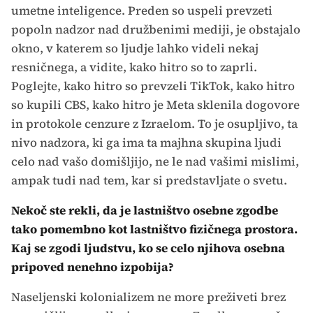
umetne inteligence. Preden so uspeli prevzeti
popoln nadzor nad družbenimi mediji, je obstajalo
okno, v katerem so ljudje lahko videli nekaj
resničnega, a vidite, kako hitro so to zaprli.
Poglejte, kako hitro so prevzeli TikTok, kako hitro
so kupili CBS, kako hitro je Meta sklenila dogovore
in protokole cenzure z Izraelom. To je osupljivo, ta
nivo nadzora, ki ga ima ta majhna skupina ljudi
celo nad vašo domišljijo, ne le nad vašimi mislimi,
ampak tudi nad tem, kar si predstavljate o svetu.
Nekoč ste rekli, da je lastništvo osebne zgodbe
tako pomembno kot lastništvo fizičnega prostora.
Kaj se zgodi ljudstvu, ko se celo njihova osebna
pripoved nenehno izpobija?
Naseljenski kolonializem ne more preživeti brez