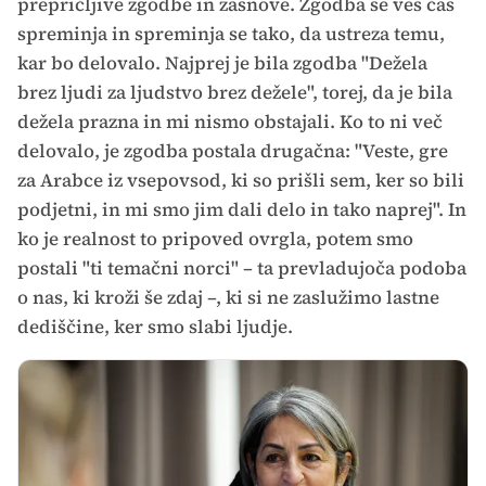
prepričljive zgodbe in zasnove. Zgodba se ves čas
spreminja in spreminja se tako, da ustreza temu,
kar bo delovalo. Najprej je bila zgodba "Dežela
brez ljudi za ljudstvo brez dežele", torej, da je bila
dežela prazna in mi nismo obstajali. Ko to ni več
delovalo, je zgodba postala drugačna: "Veste, gre
za Arabce iz vsepovsod, ki so prišli sem, ker so bili
podjetni, in mi smo jim dali delo in tako naprej". In
ko je realnost to pripoved ovrgla, potem smo
postali "ti temačni norci" – ta prevladujoča podoba
o nas, ki kroži še zdaj –, ki si ne zaslužimo lastne
dediščine, ker smo slabi ljudje.