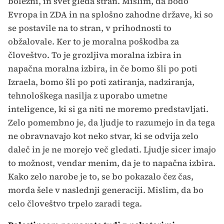
bolezni, in svet gleda stran. Mislim, da bodo
Evropa in ZDA in na splošno zahodne države, ki so
se postavile na to stran, v prihodnosti to
obžalovale. Ker to je moralna poškodba za
človeštvo. To je grozljiva moralna izbira in
napačna moralna izbira, in če bomo šli po poti
Izraela, bomo šli po poti zatiranja, nadziranja,
tehnološkega nasilja z uporabo umetne
inteligence, ki si ga niti ne moremo predstavljati.
Zelo pomembno je, da ljudje to razumejo in da tega
ne obravnavajo kot neko stvar, ki se odvija zelo
daleč in je ne morejo več gledati. Ljudje sicer imajo
to možnost, vendar menim, da je to napačna izbira.
Kako zelo narobe je to, se bo pokazalo čez čas,
morda šele v naslednji generaciji. Mislim, da bo
celo človeštvo trpelo zaradi tega.