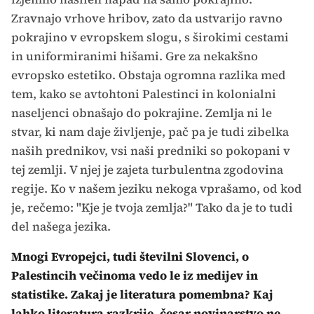
Zravnajo vrhove hribov, zato da ustvarijo ravno
pokrajino v evropskem slogu, s širokimi cestami
in uniformiranimi hišami. Gre za nekakšno
evropsko estetiko. Obstaja ogromna razlika med
tem, kako se avtohtoni Palestinci in kolonialni
naseljenci obnašajo do pokrajine. Zemlja ni le
stvar, ki nam daje življenje, pač pa je tudi zibelka
naših prednikov, vsi naši predniki so pokopani v
tej zemlji. V njej je zajeta turbulentna zgodovina
regije. Ko v našem jeziku nekoga vprašamo, od kod
je, rečemo: "Kje je tvoja zemlja?" Tako da je to tudi
del našega jezika.
Mnogi Evropejci, tudi številni Slovenci, o
Palestincih večinoma vedo le iz medijev in
statistike. Zakaj je literatura pomembna? Kaj
lahko literatura razkrije, česar novinarstvo ne