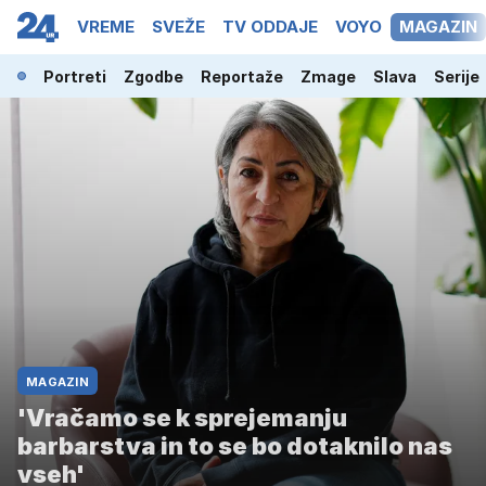
OPKAST
VREME
SVEŽE
TV ODDAJE
VOYO
MAGAZIN
Portreti
Zgodbe
Reportaže
Zmage
Slava
Serije
MAGAZIN
'Vračamo se k sprejemanju
barbarstva in to se bo dotaknilo nas
vseh'