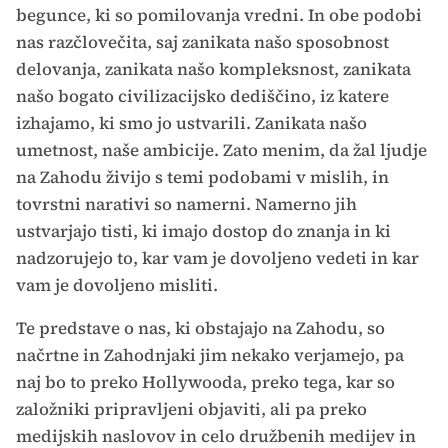
begunce, ki so pomilovanja vredni. In obe podobi
nas razčlovečita, saj zanikata našo sposobnost
delovanja, zanikata našo kompleksnost, zanikata
našo bogato civilizacijsko dediščino, iz katere
izhajamo, ki smo jo ustvarili. Zanikata našo
umetnost, naše ambicije. Zato menim, da žal ljudje
na Zahodu živijo s temi podobami v mislih, in
tovrstni narativi so namerni. Namerno jih
ustvarjajo tisti, ki imajo dostop do znanja in ki
nadzorujejo to, kar vam je dovoljeno vedeti in kar
vam je dovoljeno misliti.
Te predstave o nas, ki obstajajo na Zahodu, so
načrtne in Zahodnjaki jim nekako verjamejo, pa
naj bo to preko Hollywooda, preko tega, kar so
založniki pripravljeni objaviti, ali pa preko
medijskih naslovov in celo družbenih medijev in