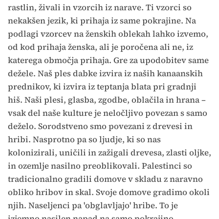
rastlin, živali in vzorcih iz narave. Ti vzorci so
nekakšen jezik, ki prihaja iz same pokrajine. Na
podlagi vzorcev na ženskih oblekah lahko izvemo,
od kod prihaja ženska, ali je poročena ali ne, iz
katerega območja prihaja. Gre za upodobitev same
dežele. Naš ples dabke izvira iz naših kanaanskih
prednikov, ki izvira iz teptanja blata pri gradnji
hiš. Naši plesi, glasba, zgodbe, oblačila in hrana –
vsak del naše kulture je neločljivo povezan s samo
deželo. Sorodstveno smo povezani z drevesi in
hribi. Nasprotno pa so ljudje, ki so nas
kolonizirali, uničili in zažigali drevesa, zlasti oljke,
in ozemlje nasilno preoblikovali. Palestinci so
tradicionalno gradili domove v skladu z naravno
obliko hribov in skal. Svoje domove gradimo okoli
njih. Naseljenci pa 'obglavljajo' hribe. To je
izjemno nasilen napad na samo pokrajino.