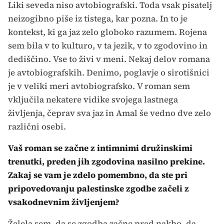
Liki seveda niso avtobiografski. Toda vsak pisatelj
neizogibno piše iz tistega, kar pozna. In to je
kontekst, ki ga jaz zelo globoko razumem. Rojena
sem bila v to kulturo, v ta jezik, v to zgodovino in
dediščino. Vse to živi v meni. Nekaj delov romana
je avtobiografskih. Denimo, poglavje o sirotišnici
je v veliki meri avtobiografsko. V roman sem
vključila nekatere vidike svojega lastnega
življenja, čeprav sva jaz in Amal še vedno dve zelo
različni osebi.
Vaš roman se začne z intimnimi družinskimi
trenutki, preden jih zgodovina nasilno prekine.
Zakaj se vam je zdelo pomembno, da ste pri
pripovedovanju palestinske zgodbe začeli z
vsakodnevnim življenjem?
Želela sem, da se zgodba začne pred nakbo, da