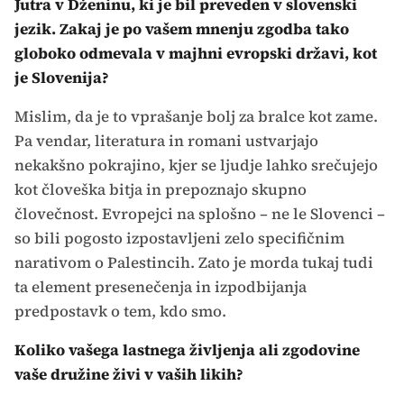
Jutra v Dženinu, ki je bil preveden v slovenski
jezik. Zakaj je po vašem mnenju zgodba tako
globoko odmevala v majhni evropski državi, kot
je Slovenija?
Mislim, da je to vprašanje bolj za bralce kot zame.
Pa vendar, literatura in romani ustvarjajo
nekakšno pokrajino, kjer se ljudje lahko srečujejo
kot človeška bitja in prepoznajo skupno
človečnost. Evropejci na splošno – ne le Slovenci –
so bili pogosto izpostavljeni zelo specifičnim
narativom o Palestincih. Zato je morda tukaj tudi
ta element presenečenja in izpodbijanja
predpostavk o tem, kdo smo.
Koliko vašega lastnega življenja ali zgodovine
vaše družine živi v vaših likih?