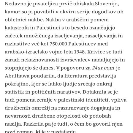
Nedavno je pisateljica prvič obiskala Slovenijo,
kamor so jo povabili v okviru serije dogodkov ob
obletnici nakbe. Nakba v arabščini pomeni
katastrofa in Palestinci s to besedo označujejo
začetek množičnega izseljevanja, razseljevanja in
razlastitve več kot 750.000 Palestincev med
arabsko-izraelsko vojno leta 1948. Krivice se tudi
zaradi nekaznovanosti izvrševalcev nadaljujejo in
stopnjujejo še danes. V pogovoru za
24ur.com
je
Abulhawa poudarila, da literatura predstavlja
pokrajino, kjer se lahko ljudje srečajo onkraj
statistik in političnih narativov. Dotaknila se je
tudi pomena zemlje v palestinski identiteti, vpliva
družbenih omrežij na razumevanje dogajanja in
nevarnosti družbene otopelosti ob podobah
nasilja. Razkrila pa je tudi, o čem bo govoril njen
novi roman, ki je v nastajanju.