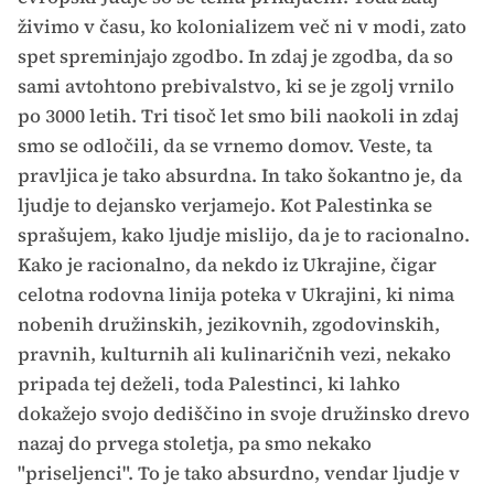
živimo v času, ko kolonializem več ni v modi, zato
spet spreminjajo zgodbo. In zdaj je zgodba, da so
sami avtohtono prebivalstvo, ki se je zgolj vrnilo
po 3000 letih. Tri tisoč let smo bili naokoli in zdaj
smo se odločili, da se vrnemo domov. Veste, ta
pravljica je tako absurdna. In tako šokantno je, da
ljudje to dejansko verjamejo. Kot Palestinka se
sprašujem, kako ljudje mislijo, da je to racionalno.
Kako je racionalno, da nekdo iz Ukrajine, čigar
celotna rodovna linija poteka v Ukrajini, ki nima
nobenih družinskih, jezikovnih, zgodovinskih,
pravnih, kulturnih ali kulinaričnih vezi, nekako
pripada tej deželi, toda Palestinci, ki lahko
dokažejo svojo dediščino in svoje družinsko drevo
nazaj do prvega stoletja, pa smo nekako
"priseljenci". To je tako absurdno, vendar ljudje v