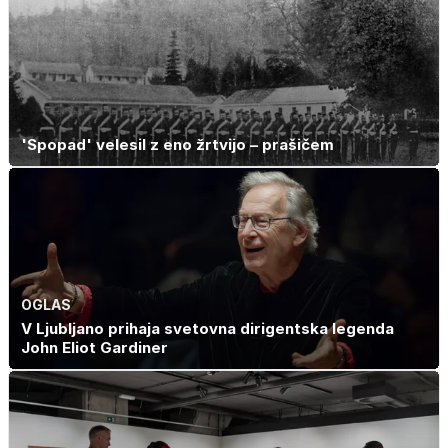
'Spopad' velesil z eno žrtvijo – prašičem
OGLAS
V Ljubljano prihaja svetovna dirigentska legenda
John Eliot Gardiner