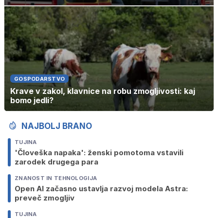
GOSPODARSTVO
Krave v zakol, klavnice na robu zmogljivosti: kaj
bomo jedli?
NAJBOLJ BRANO
TUJINA
'Človeška napaka': ženski pomotoma vstavili
zarodek drugega para
ZNANOST IN TEHNOLOGIJA
Open AI začasno ustavlja razvoj modela Astra:
preveč zmogljiv
TUJINA