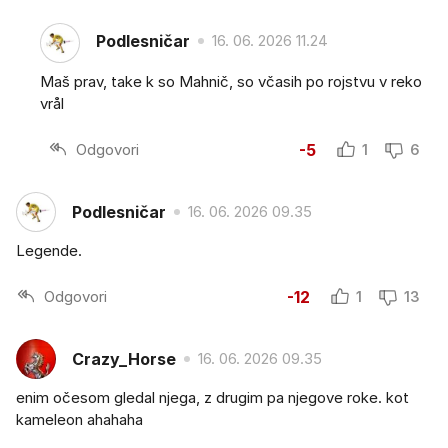
Podlesničar
16. 06. 2026 11.24
Maš prav, take k so Mahnič, so včasih po rojstvu v reko
vrål
Odgovori
-5
1
6
Podlesničar
16. 06. 2026 09.35
Legende.
Odgovori
-12
1
13
Crazy_Horse
16. 06. 2026 09.35
enim očesom gledal njega, z drugim pa njegove roke. kot
kameleon ahahaha