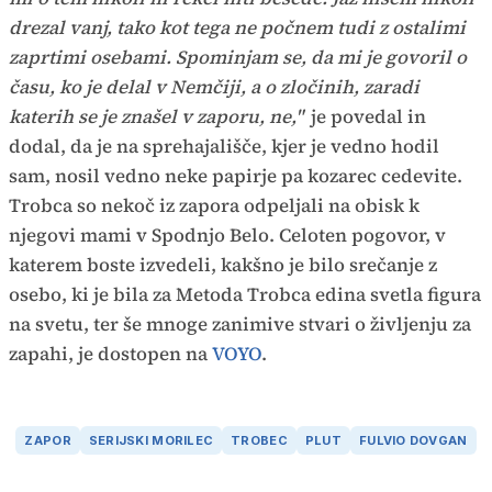
drezal vanj, tako kot tega ne počnem tudi z ostalimi
zaprtimi osebami. Spominjam se, da mi je govoril o
času, ko je delal v Nemčiji, a o zločinih, zaradi
katerih se je znašel v zaporu, ne,"
je povedal in
dodal, da je na sprehajališče, kjer je vedno hodil
sam, nosil vedno neke papirje pa kozarec cedevite.
Trobca so nekoč iz zapora odpeljali na obisk k
njegovi mami v Spodnjo Belo. Celoten pogovor, v
katerem boste izvedeli, kakšno je bilo srečanje z
osebo, ki je bila za Metoda Trobca edina svetla figura
na svetu, ter še mnoge zanimive stvari o življenju za
zapahi, je dostopen na
VOYO
.
ZAPOR
SERIJSKI MORILEC
TROBEC
PLUT
FULVIO DOVGAN