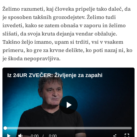
Želimo razumeti, kaj človeka pripelje tako daleč, da
je sposoben takšnih grozodejstev. Želimo tudi
izvedeti, kako se zatem obnaša v zaporu in želimo
slišati, da svoja kruta dejanja vendar obžaluje.
Takšno željo imamo, upam si trditi, vsi v vsakem
primeru, ko gre za krvne delikte, ko poti nazaj ni, ko
je škoda nepopravljiva.
Iz 24UR ZVEČER: Življenje za zapahi
Predvajaj
Loaded
:
0%
Current
0:00
/
Duration
0:00