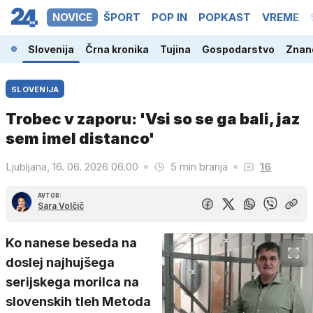
NOVICE
ŠPORT
POP IN
POPKAST
VREME
Slovenija
Črna kronika
Tujina
Gospodarstvo
Znano
SLOVENIJA
Trobec v zaporu: 'Vsi so se ga bali, jaz
sem imel distanco'
Ljubljana, 16. 06. 2026 06.00
5 min branja
16
AVTOR:
Sara Volčič
Ko nanese beseda na
doslej najhujšega
serijskega morilca na
slovenskih tleh Metoda