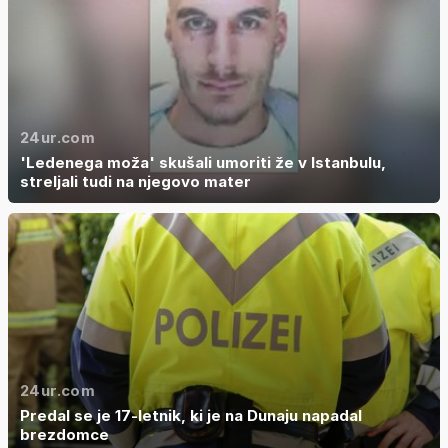
24ur.com
'Ledenega moža' skušali umoriti že v Istanbulu,
streljali tudi na njegovo mater
24ur.com
Predal se je 17-letnik, ki je na Dunaju napadal
brezdomce