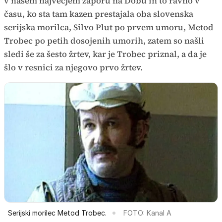
v našem največjem zaporu na Dobu in to ravno v
času, ko sta tam kazen prestajala oba slovenska
serijska morilca, Silvo Plut po prvem umoru, Metod
Trobec po petih dosojenih umorih, zatem so našli
sledi še za šesto žrtev, kar je Trobec priznal, a da je
šlo v resnici za njegovo prvo žrtev.
Serijski morilec Metod Trobec.
FOTO: Kanal A