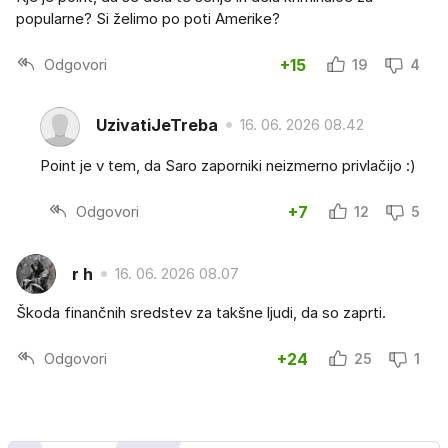
popularne? Si želimo po poti Amerike?
Odgovori
+15
19
4
UzivatiJeTreba
16. 06. 2026 08.42
Point je v tem, da Saro zaporniki neizmerno privlačijo :)
Odgovori
+7
12
5
r h
16. 06. 2026 08.07
Škoda finančnih sredstev za takšne ljudi, da so zaprti.
Odgovori
+24
25
1