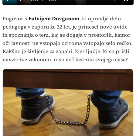
Predvajaj
Tiho
Celoz
način
Time
Pogovor s
Fulvijem Dovganom
, ki opravlja delo
pedagoga v zaporu že 32 let, je prinesel nove uvide
in spoznanja o tem, kaj se dogaja v prostorih, kamor
oči javnosti ne vstopajo oziroma vstopajo zelo redko.
Kakšno je življenje za zapahi, kjer ljudje, ki so prišli
navzkriž z zakonom, niso več lastniki svojega časa?