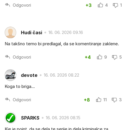
Odgovori
+3
4
1
Hudi časi
16. 06. 2026 09.16
Na takšno temo bi predlagal, da se komentiranje zaklene.
Odgovori
+4
9
5
devote
16. 06. 2026 08.22
Koga to briga...
Odgovori
+8
11
3
SPARKS
16. 06. 2026 08.15
Kje je point, da se dela te serije in dela kriminalce za