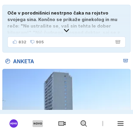
Oče v porodnišnici nestrpno čaka na rojstvo
svojega sina. Končno se prikaže ginekolog in mu
reče: "Ne ustrašite se, vaš sin tehta le dober
kilogram!" "Nič čudnega, gospod doktor, saj se z
ženo poznava šele tri mesece."
832
905
ANKETA