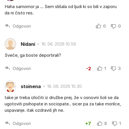
Haha samomor ja ... Sem slišala od ljudi ki so bili v zaporu
da ni čisto res.
Odgovori
0
0
Nidani
16. 06. 2026 10.59
Sveče, ga boste deportirali?
Odgovori
-2
1
3
stoinena
16. 06. 2026 10.30
take je treba izločiti iz družbe prej. že v osnovni šoli se da
ugotoviti psihopate in sociopate.. sicer pa za take morilce,
uspavanje. itak ozdraviš jih ne.
Odgovori
+7
8
1