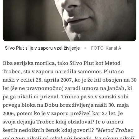
Silvo Plut si je v zaporu vzel življenje.
FOTO: Kanal A
Oba serijska morilca, tako Silvo Plut kot Metod
Trobec, sta v zaporu naredila samomor. Pluta so
našli v celici 28. aprila 2007, ko je že bil obsojen na 30
let (še ne pravnomočno) zaradi umora na Jančah, ki
pa ga nikoli ni priznal. Trobca pa so v samski sobi
prvega bloka na Dobu brez življenja našli 30. maja
2006, potem ko je v zaporu preživel kar 27 let. Je
svoja dejanja Trobec kdaj obžaloval? Je o umoru
šestih nedolžnih žensk kdaj govoril?
"Metod Trobec
mi o tem nikoli ni rekel niti besede. Jaz nisem nikoli