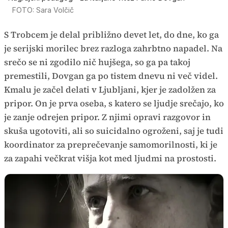
FOTO: Sara Volčič
S Trobcem je delal približno devet let, do dne, ko ga
je serijski morilec brez razloga zahrbtno napadel. Na
srečo se ni zgodilo nič hujšega, so ga pa takoj
premestili, Dovgan ga po tistem dnevu ni več videl.
Kmalu je začel delati v Ljubljani, kjer je zadolžen za
pripor. On je prva oseba, s katero se ljudje srečajo, ko
je zanje odrejen pripor. Z njimi opravi razgovor in
skuša ugotoviti, ali so suicidalno ogroženi, saj je tudi
koordinator za preprečevanje samomorilnosti, ki je
za zapahi večkrat višja kot med ljudmi na prostosti.