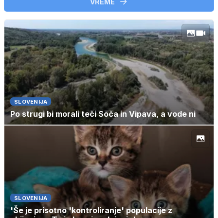
VREME
SLOVENIJA
Po strugi bi morali teči Soča in Vipava, a vode ni
SLOVENIJA
'Še je prisotno 'kontroliranje' populacije z