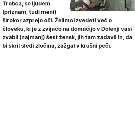
Trobca, se ljudem
(priznam, tudi meni)
široko razprejo oči. Želimo izvedeti več o
človeku, ki je z zvijačo na domačijo v Dolenji vasi
zvabil (najmanj) šest žensk, jih tam zadavil in, da
bi skril sledi zločina, zažgal v krušni peči.