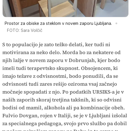
Prostor za obiske za steklom v novem zaporu Ljubljana.
FOTO: Sara Volčič
S to populacijo je zato težko delati, ker tudi ni
motivirana za neko delo. Morda bo za nekatere od
njih lažje v novem zaporu v Dobrunjah, kjer bodo
imeli tudi terapevtsko skupnost. Obsojencem, ki
imajo težave z odvisnostmi, bodo ponudili, da se
odvisnosti tudi zares rešijo oziroma vsaj začnejo
močneje spopadati z njo. Po podatkih URSIKS-a je v
naših zaporih skoraj tretjina takšnih, ki so odvisni
bodisi od mamil, alkohola ali pa kombinacije obeh.
Fulvio Dovgan, rojen v Italiji, se je v Ljubljani izšolal
za specialnega pedagoga, svojo prvo službo pa dobil