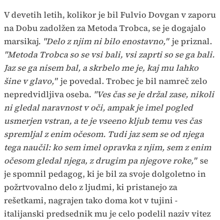
V devetih letih, kolikor je bil Fulvio Dovgan v zaporu
na Dobu zadolžen za Metoda Trobca, se je dogajalo
marsikaj.
"Delo z njim ni bilo enostavno,"
je priznal.
"Metoda Trobca so se vsi bali, vsi zaprti so se ga bali.
Jaz se ga nisem bal, a skrbelo me je, kaj mu lahko
šine v glavo,"
je povedal. Trobec je bil namreč zelo
nepredvidljiva oseba.
"Ves čas se je držal zase, nikoli
ni gledal naravnost v oči, ampak je imel pogled
usmerjen vstran, a te je vseeno kljub temu ves čas
spremljal z enim očesom. Tudi jaz sem se od njega
tega naučil: ko sem imel opravka z njim, sem z enim
očesom gledal njega, z drugim pa njegove roke,"
se
je spomnil pedagog, ki je bil za svoje dolgoletno in
požrtvovalno delo z ljudmi, ki pristanejo za
rešetkami, nagrajen tako doma kot v tujini -
italijanski predsednik mu je celo podelil naziv vitez