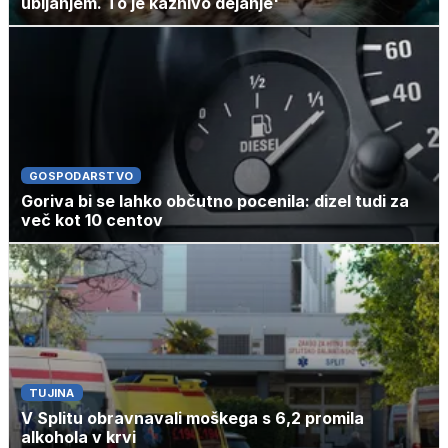
ubijanjem. To je kaznivo dejanje'
GOSPODARSTVO
Goriva bi se lahko občutno pocenila: dizel tudi za
več kot 10 centov
TUJINA
V Splitu obravnavali moškega s 6,2 promila
alkohola v krvi