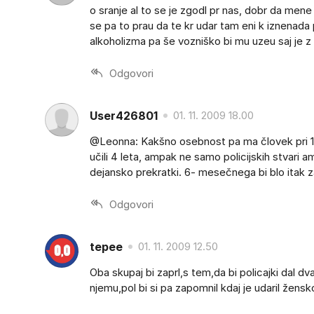
o sranje al to se je zgodl pr nas, dobr da mene 
se pa to prau da te kr udar tam eni k iznenada pr
alkoholizma pa še vozniško bi mu uzeu saj je 
Odgovori
User426801
01. 11. 2009 18.00
@Leonna: Kakšno osebnost pa ma človek pri 14i
učili 4 leta, ampak ne samo policijskih stvari 
dejansko prekratki. 6- mesečnega bi blo itak za 
Odgovori
tepee
01. 11. 2009 12.50
Oba skupaj bi zaprl,s tem,da bi policajki dal 
njemu,pol bi si pa zapomnil kdaj je udaril žensk