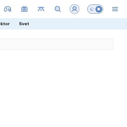
Preklopi barvni na
ZIN
ektor
Svet