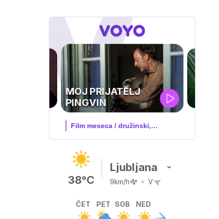
ZUFFA BOXING 10
V živo na VOYO: sobota ob
20.00
Ljubljana
38°C
9km/h
V
ČET
PET
SOB
NED