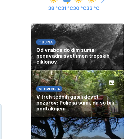
38 °C
31 °C
30 °C
33 °C
TUJINA
Od vrabca do dim suma:
nenavadni svet imen tropskih
ciklonov
SLOVENIJA
V treh tednih gasili devet
požarov: Policija sumi, da so bili
podtaknjeni