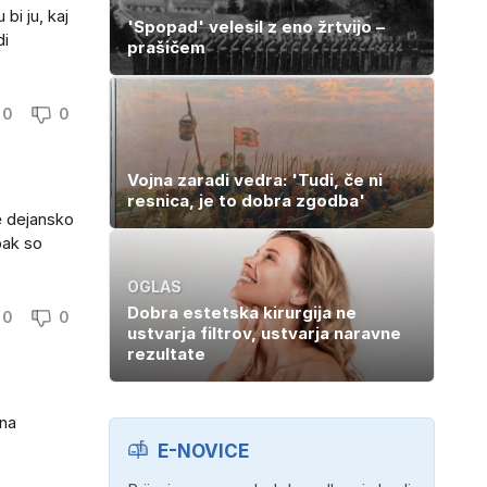
bi ju, kaj
'Spopad' velesil z eno žrtvijo –
di
prašičem
0
0
Vojna zaradi vedra: 'Tudi, če ni
resnica, je to dobra zgodba'
e dejansko
pak so
OGLAS
Dobra estetska kirurgija ne
0
0
ustvarja filtrov, ustvarja naravne
rezultate
 na
E-NOVICE