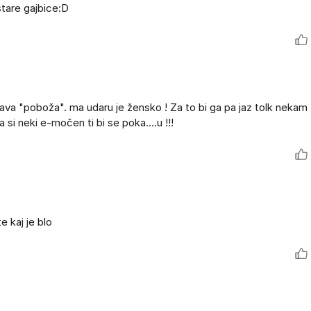
stare gajbice:D
ava "poboža". ma udaru je žensko ! Za to bi ga pa jaz tolk nekam t
a si neki e-močen ti bi se poka....u !!!
e kaj je blo