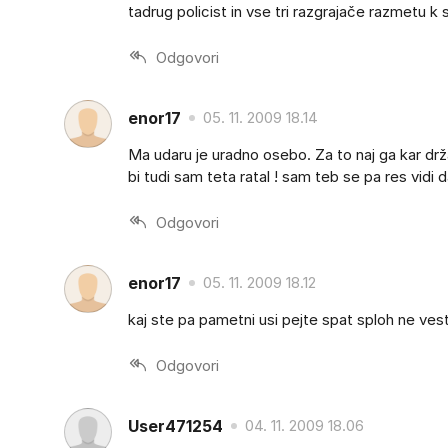
tadrug policist in vse tri razgrajače razmetu k 
Odgovori
enor17
05. 11. 2009 18.14
Ma udaru je uradno osebo. Za to naj ga kar drž
bi tudi sam teta ratal ! sam teb se pa res vidi d
Odgovori
enor17
05. 11. 2009 18.12
kaj ste pa pametni usi pejte spat sploh ne vest
Odgovori
User471254
04. 11. 2009 18.06