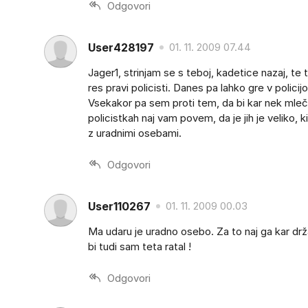
Odgovori
User428197
01. 11. 2009 07.44
Jager1, strinjam se s teboj, kadetice nazaj, te te
res pravi policisti. Danes pa lahko gre v polici
Vsekakor pa sem proti tem, da bi kar nek mlečnoz
policistkah naj vam povem, da je jih je veliko, ki
z uradnimi osebami.
Odgovori
User110267
01. 11. 2009 00.03
Ma udaru je uradno osebo. Za to naj ga kar drž
bi tudi sam teta ratal !
Odgovori