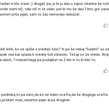
tadan ni blo zravn ;) drugač pa, js bi ju dau u zapor obadva še tožu 
ide meni nič, tebi nič in te udari. pol bi mu še dau 1 leto gor zara
z avtom pršo pijan, sam to žau nemorejo dokazat
h letih, ko se vpiše v srednjo šolo? In pa še nekaj "kadeti" so s
ampak vse kar spada k srednji šoli zdraven. Tečaji so že vredu. Am
ukinit, 1-mesečnega pa podaljšat na 2 leti in to bi bilo to.
dva pedreka,to pa zato,da ko se eden scefra,da še drugega scefra
o,proklet mulc,verjetno pijan al pa drogiran.