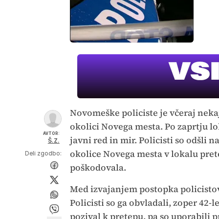
Novomeške policiste je včeraj nekaj
okolici Novega mesta. Po zaprtju lok
AVTOR:
javni red in mir. Policisti so odšli n
Š.Z.
okolice Novega mesta v lokalu prete
Deli zgodbo:
poškodovala.
Med izvajanjem postopka policistov j
Policisti so ga obvladali, zoper 42-l
pozival k pretepu, pa so uporabili 