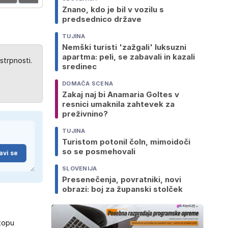
Znano, kdo je bil v vozilu s
predsednico države
TUJINA
Nemški turisti 'zažgali' luksuzni
apartma: peli, se zabavali in kazali
strpnosti.
sredinec
DOMAČA SCENA
Zakaj naj bi Anamaria Goltes v
resnici umaknila zahtevek za
preživnino?
TUJINA
Turistom potonil čoln, mimoidoči
so se posmehovali
avi se
SLOVENIJA
Presenečenja, povratniki, novi
obrazi: boj za županski stolček
stopu