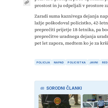
prostost in ju odpeljali v prostore z
Zaradi suma kaznivega dejanja napa
lažje poškodoval policistko, 42-letn
preprečiti prijetje 18-letnika, pa 
preprečitve uradnega dejanja uradn
pet let zapora, medtem ko je za krš
POLICIJA
NAPAD
POLICISTKA
JAVNI
RED
SORODNI ČLANKI