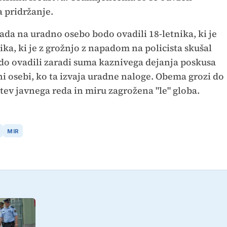
a pridržanje.
da na uradno osebo bodo ovadili 18-letnika, ki je
ika, ki je z grožnjo z napadom na policista skušal
bodo ovadili zaradi suma kaznivega dejanja poskusa
i osebi, ko ta izvaja uradne naloge. Obema grozi do
itev javnega reda in miru zagrožena "le" globa.
MIR