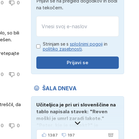
Prijavi se na pregled dogodkov in bodi
0
0
na tekočem.
o, so bili
rešen.
Strinjam se s
splošnimi pogoji
in
politiko zasebnosti
.
pretepajte
Prijavi se
0
0
ŠALA DNEVA
reščil, da
Učiteljica je pri uri slovenščine na
tablo napisala stavek: "Reven
moški je umrl zaradi lakote."
"Peter, kje je subjekt?" je
0
0
vprašala. "Verjetno na
1387
197
pokopališču!"