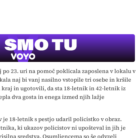
 po 23. uri na pomoč poklicala zaposlena v lokalu v
ala naj bi vanj nasilno vstopile tri osebe in kršile
a kraj in ugotovili, da sta 18-letnik in 42-letnik iz
pla dva gosta in enega izmed njih lažje
e 18-letnik s pestjo udaril policistko v obraz.
etnika, ki ukazov policistov ni upošteval in jih je
prisilna sredstva. Osumljencema so še odvzeli