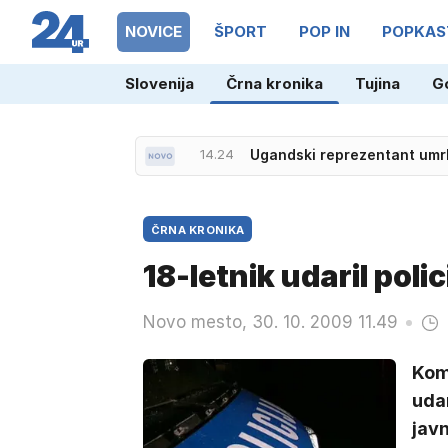
NOVICE
ŠPORT
POP IN
POPKAS
Slovenija
Črna kronika
Tujina
G
14.24
Ugandski reprezentant umr
ČRNA KRONIKA
18-letnik udaril poli
Novo mesto, 30. 10. 2009 11.49
Kom
udar
javn