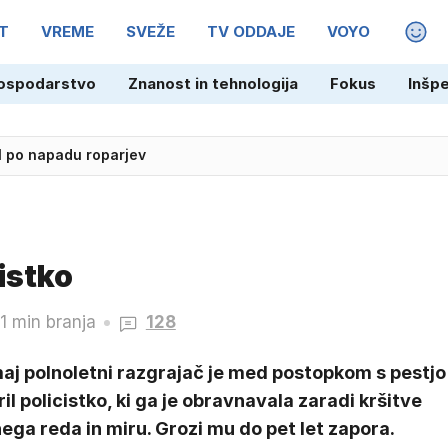
T
VREME
SVEŽE
TV ODDAJE
VOYO
MAGA
ospodarstvo
Znanost in tehnologija
Fokus
Inšp
l po napadu roparjev
cistko
1 min branja
128
aj polnoletni razgrajač je med postopkom s pestjo
il policistko, ki ga je obravnavala zaradi kršitve
ega reda in miru. Grozi mu do pet let zapora.