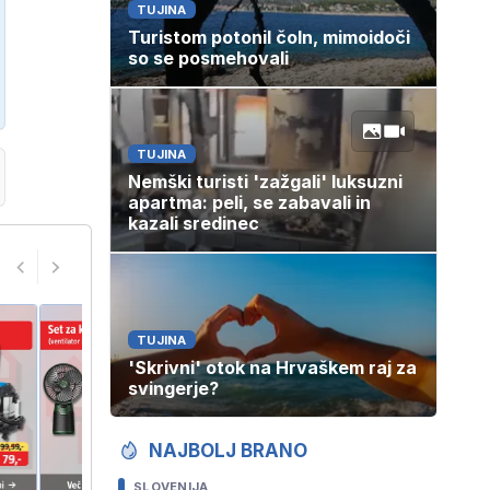
TUJINA
Turistom potonil čoln, mimoidoči
so se posmehovali
TUJINA
Nemški turisti 'zažgali' luksuzni
apartma: peli, se zabavali in
kazali sredinec
TUJINA
'Skrivni' otok na Hrvaškem raj za
svingerje?
NAJBOLJ BRANO
SLOVENIJA