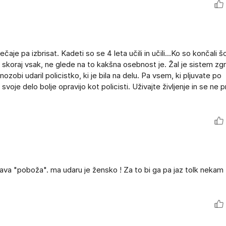
čaje pa izbrisat. Kadeti so se 4 leta učili in učili...Ko so končali šol
jo skoraj vsak, ne glede na to kakšna osebnost je. Žal je sistem zg
obi udaril policistko, ki je bila na delu. Pa vsem, ki pljuvate po
 svoje delo bolje opravijo kot policisti. Uživajte življenje in se ne 
ava "poboža". ma udaru je žensko ! Za to bi ga pa jaz tolk nekam t