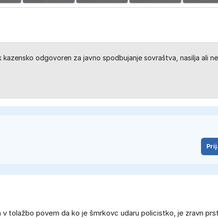
kazensko odgovoren za javno spodbujanje sovraštva, nasilja ali ne
Prij
m v tolažbo povem da ko je šmrkovc udaru policistko, je zravn pr