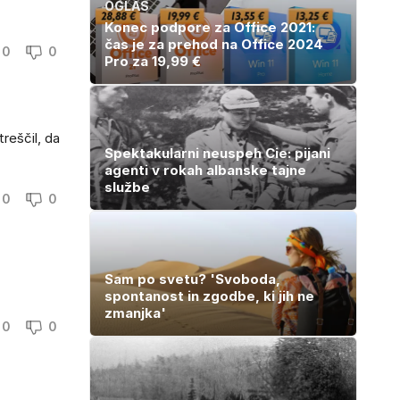
OGLAS
Konec podpore za Office 2021:
čas je za prehod na Office 2024
0
0
Pro za 19,99 €
reščil, da
Spektakularni neuspeh Cie: pijani
agenti v rokah albanske tajne
službe
0
0
Sam po svetu? 'Svoboda,
spontanost in zgodbe, ki jih ne
zmanjka'
0
0