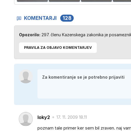
KOMENTARJI
128
Opozorilo:
297. členu Kazenskega zakonika je posameznik 
PRAVILA ZA OBJAVO KOMENTARJEV
loky2
17. 11. 2009 18.11
poznam tale primer ker sem bil zraven. naj va