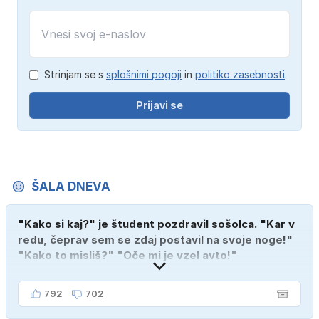
Strinjam se s
splošnimi pogoji
in
politiko zasebnosti
.
Prijavi se
ŠALA DNEVA
"Kako si kaj?" je študent pozdravil sošolca. "Kar v
redu, čeprav sem se zdaj postavil na svoje noge!"
"Kako to misliš?" "Oče mi je vzel avto!"
792
702