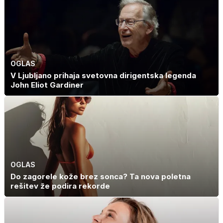
OGLAS
V Ljubljano prihaja svetovna dirigentska legenda
John Eliot Gardiner
OGLAS
Do zagorele kože brez sonca? Ta nova poletna
rešitev že podira rekorde