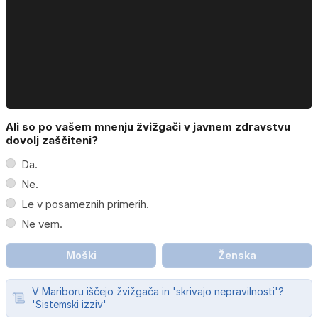
Ali so po vašem mnenju žvižgači v javnem zdravstvu
dovolj zaščiteni?
Da.
Ne.
Le v posameznih primerih.
Ne vem.
Moški
Ženska
V Mariboru iščejo žvižgača in 'skrivajo nepravilnosti'?
'Sistemski izziv'