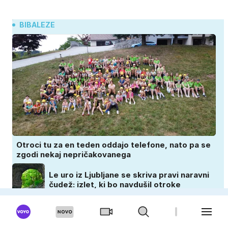
BIBALEZE
Otroci tu za en teden oddajo telefone, nato pa se
zgodi nekaj nepričakovanega
Le uro iz Ljubljane se skriva pravi naravni
čudež: izlet, ki bo navdušil otroke
Ali sladkor res spremeni vedenje otrok?
Znanost ponuja presenetljiv odgovor