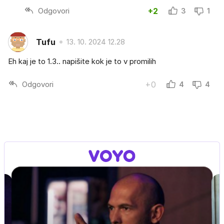
Odgovori
+2
3
1
Tufu
13. 10. 2024 12.28
Eh kaj je to 1.3.. napišite kok je to v promilih
Odgovori
+0
4
4