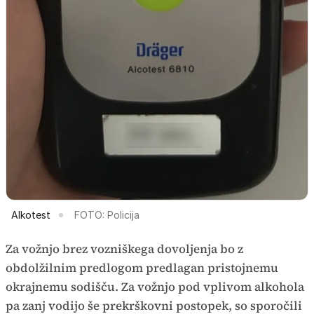
Alkotest
FOTO: Policija
Za vožnjo brez vozniškega dovoljenja bo z
obdolžilnim predlogom predlagan pristojnemu
okrajnemu sodišču. Za vožnjo pod vplivom alkohola
pa zanj vodijo še prekrškovni postopek, so sporočili