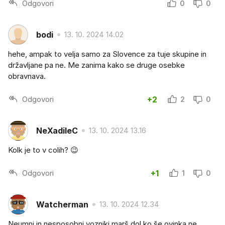
Odgovori
0
0
bodi
13. 10. 2024 14.02
hehe, ampak to velja samo za Slovence za tuje skupine in
državljane pa ne. Me zanima kako se druge osebke
obravnava.
Odgovori
+2
2
0
NeXadileC
13. 10. 2024 13.16
Kolk je to v colih? 😉
Odgovori
+1
1
0
Watcherman
13. 10. 2024 12.34
Neumni in nesposobni vozniki marš dol,ko še ovinka ne