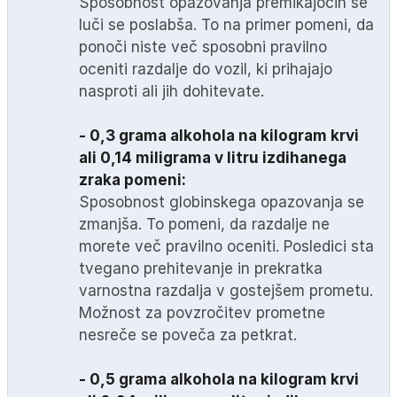
Sposobnost opazovanja premikajočih se
luči se poslabša. To na primer pomeni, da
ponoči niste več sposobni pravilno
oceniti razdalje do vozil, ki prihajajo
nasproti ali jih dohitevate.
- 0,3 grama alkohola na kilogram krvi
ali 0,14 miligrama v litru izdihanega
zraka pomeni:
Sposobnost globinskega opazovanja se
zmanjša. To pomeni, da razdalje ne
morete več pravilno oceniti. Posledici sta
tvegano prehitevanje in prekratka
varnostna razdalja v gostejšem prometu.
Možnost za povzročitev prometne
nesreče se poveča za petkrat.
- 0,5 grama alkohola na kilogram krvi