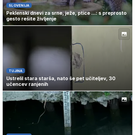
SLOVENIJA
Peklenski dnevi za srne, ježe, ptice ...: s preprosto
gesto rešite življenje
TUJINA
Ustrelil stara starša, nato še pet učiteljev, 30
učencev ranjenih