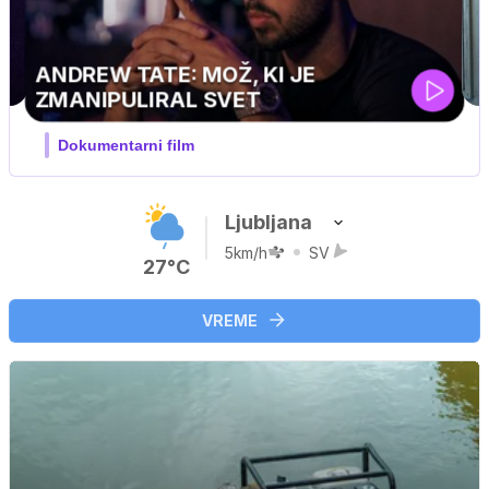
MOJ PRIJATELJ PINGVIN
Film meseca / družinski, pustolovski
Ljubljana
5km/h
SV
27°C
VREME