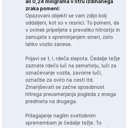
ali 0,24 miligrama v litru izdihanega
zraka pomeni:
Opazovani objekti se vam zdijo bolj
oddaljeni, kot so v resnici. To pomeni, da
v ovinek pripeljete s preveliko hitrostjo in
zamujate s spreminjanjem smeri, zato
lahko vozilo zanese.
Pojavi se t. i. rdeča slepota. Čedalje težje
zaznate rdečo luč na semaforju, luči za
označevanje vozila, zavorne luči,
označbe za oviro na cesti itd.
Zmanjševati se začne sposobnost
hitrega preusmerjanja pogleda z enega
predmeta na drugega.
Prilagajanje naglim svetlobnim
spremembam je čedalje težje. To