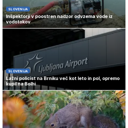
SLOVENIJA
Inšpektorji v poostren nadzor odvzema vode iz
vodotokov
SLOVENIJA
Lažni policist na Brniku več kot leto in pol, opremo
kupil na Bolhi