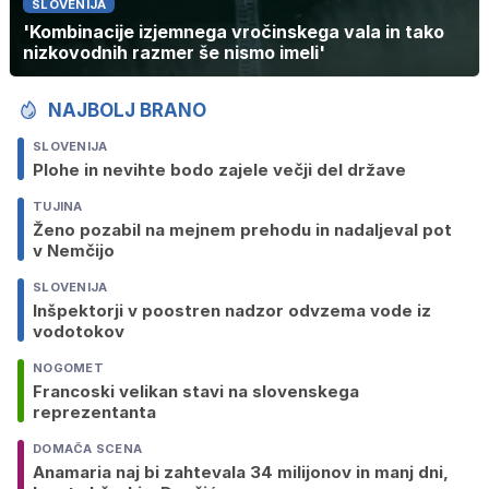
SLOVENIJA
'Kombinacije izjemnega vročinskega vala in tako
nizkovodnih razmer še nismo imeli'
NAJBOLJ BRANO
SLOVENIJA
Plohe in nevihte bodo zajele večji del države
TUJINA
Ženo pozabil na mejnem prehodu in nadaljeval pot
v Nemčijo
SLOVENIJA
Inšpektorji v poostren nadzor odvzema vode iz
vodotokov
NOGOMET
Francoski velikan stavi na slovenskega
reprezentanta
DOMAČA SCENA
Anamaria naj bi zahtevala 34 milijonov in manj dni,