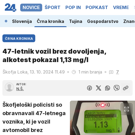
NOVICE
ŠPORT
POP IN
POPKAST
VREME
Slovenija
Črna kronika
Tujina
Gospodarstvo
Znano
ČRNA KRONIKA
47-letnik vozil brez dovoljenja,
alkotest pokazal 1,13 mg/l
Škofja Loka, 13. 10. 2024 11.49
1 min branja
7
AVTOR:
N.Š.
Škofjeloški policisti so
obravnavali 47-letnega
voznika, ki je vozil
avtomobil brez