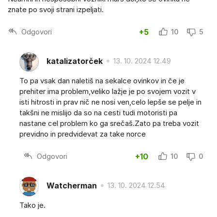
znate po svoji strani izpeljati.
Odgovori
+5
10
5
katalizatorček
13. 10. 2024 12.49
To pa vsak dan naletiš na sekalce ovinkov in če je
prehiter ima problem,veliko lažje je po svojem vozit v
isti hitrosti in prav nič ne nosi ven,celo lepše se pelje in
takšni ne mislijo da so na cesti tudi motoristi pa
nastane cel problem ko ga srečaš.Zato pa treba vozit
previdno in predvidevat za take norce
Odgovori
+10
10
0
Watcherman
13. 10. 2024 12.54
Tako je.