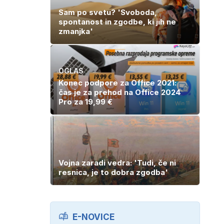
Sam po svetu? 'Svoboda,
spontanost in zgodbe, ki jih ne
zmanjka'
OGLAS
Konec podpore za Office 2021:
čas je za prehod na Office 2024
Pro za 19,99 €
Vojna zaradi vedra: 'Tudi, če ni
resnica, je to dobra zgodba'
E-NOVICE