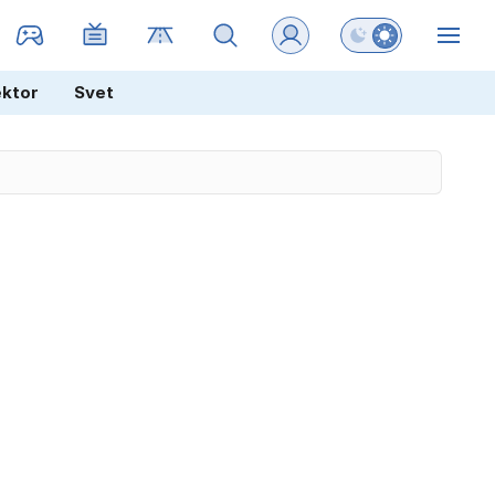
Preklopi barvni na
ZIN
ektor
Svet