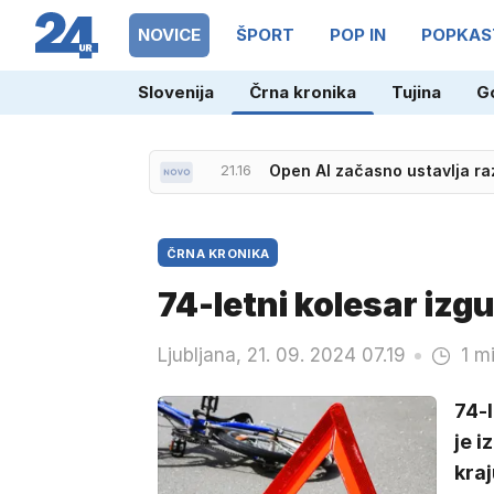
NOVICE
ŠPORT
POP IN
POPKAS
Slovenija
Črna kronika
Tujina
G
21.16
Open AI začasno ustavlja ra
ČRNA KRONIKA
74-letni kolesar izgu
Ljubljana, 21. 09. 2024 07.19
1 m
74-l
je i
kraj