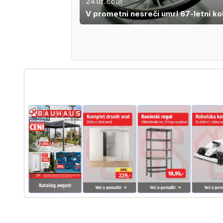
24ur.com
V prometni nesreči umrl 67-letni ko