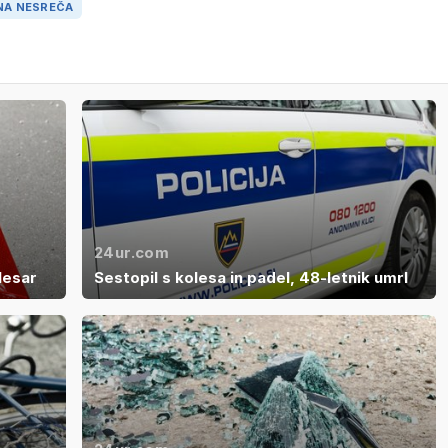
A NESREČA
24ur.com
lesar
Sestopil s kolesa in padel, 48-letnik umrl