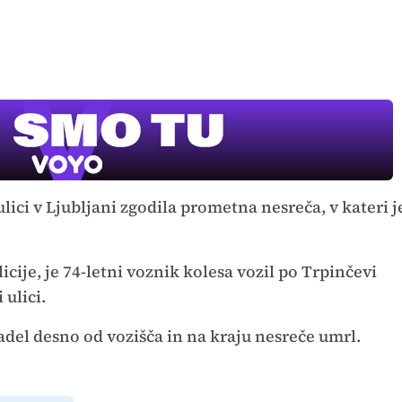
MOJ PRIJA
PINGVIN
ulici v Ljubljani zgodila prometna nesreča, v kateri j
Film meseca /
pustolovski
icije, je 74-letni voznik kolesa vozil po Trpinčevi
i ulici.
adel desno od vozišča in na kraju nesreče umrl.