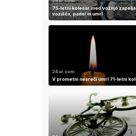
24ur.com
75-letni kolesar med vožnjo zapelja
vozišča, padel in umrl
24ur.com
V prometni nesreči umrl 71-letni ko