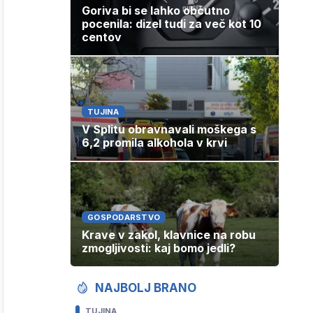
Goriva bi se lahko občutno
pocenila: dizel tudi za več kot 10
centov
TUJINA
V Splitu obravnavali moškega s
6,2 promila alkohola v krvi
GOSPODARSTVO
Krave v zakol, klavnice na robu
zmogljivosti: kaj bomo jedli?
NAJBOLJ BRANO
TUJINA