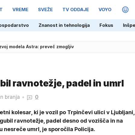
T
VREME
SVEŽE
TV ODDAJE
VOYO
MAGA
ospodarstvo
Znanost in tehnologija
Fokus
Inšp
zvoj modela Astra: preveč zmogljiv
bil ravnotežje, padel in umrl
in branja
0
etni kolesar, ki je vozil po Trpinčevi ulici v Ljubljani,
zgubil ravnotežje, padel desno od vozišča in na
u nesreče umrl, je sporočila Policija.