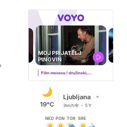
UEFA
TELJ
SUPERPOKAL
e
 družinski,
V živo na VOYO: sreda ob 20.30
…
Ljubljana
19°C
3km/h
S
NED
PON
TOR
SRE