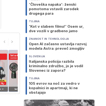
'Človeška napaka': ženski
pomotoma vstavili zarodek
drugega para
TUJINA
'Kot v slabem filmu!' Osem ur,
dve vozili v gradbeno jamo
ZNANOST IN TEHNOLOGIJA
Open AI začasno ustavlja razvoj
modela Astra: preveč zmogljiv
SLOVENIJA
Italijanska policija razbila
kriminalno združbo, jo je vodil
Slovenec iz zapora?
TUJINA
105 evrov na noč za vedro v
kopalnici in apartmaji, ki ne
obstajajo