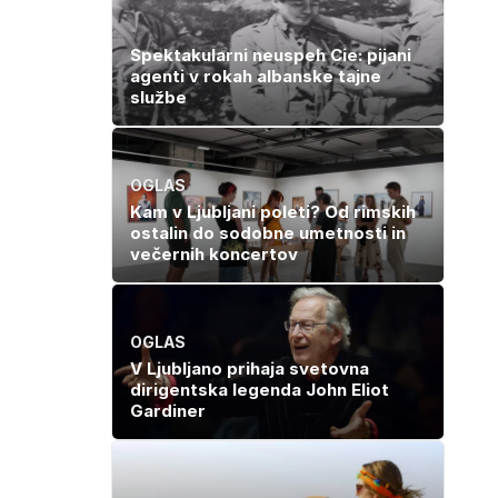
Spektakularni neuspeh Cie: pijani
agenti v rokah albanske tajne
službe
OGLAS
Kam v Ljubljani poleti? Od rimskih
ostalin do sodobne umetnosti in
večernih koncertov
OGLAS
V Ljubljano prihaja svetovna
dirigentska legenda John Eliot
Gardiner