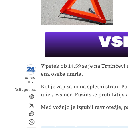
V petek ob 14.59 se je na Trpinčevi 
ena oseba umrla.
AVTOR:
U.Z.
Kot je zapisano na spletni strani Pol
Deli zgodbo:
ulici, iz smeri Fužinske proti Litijsk
Med vožnjo je izgubil ravnotežje, p