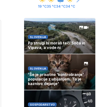
19 °C
35 °C
34 °C
34 °C
SLOVENIJA
Po strugi bi morali teči Soča in
Vipava, a vode ni
SLOVENIJA
'Še je prisotno 'kontroliranje'
populacije z ubijanjem. To je
kaznivo dejanje'
GOSPODARSTVO