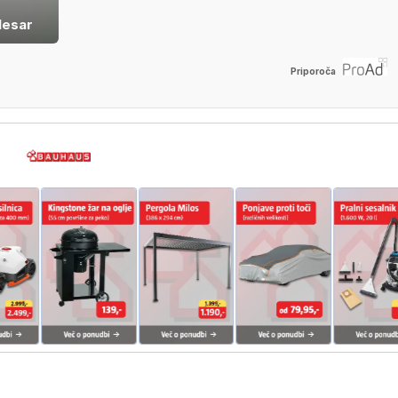
lesar
Priporoča