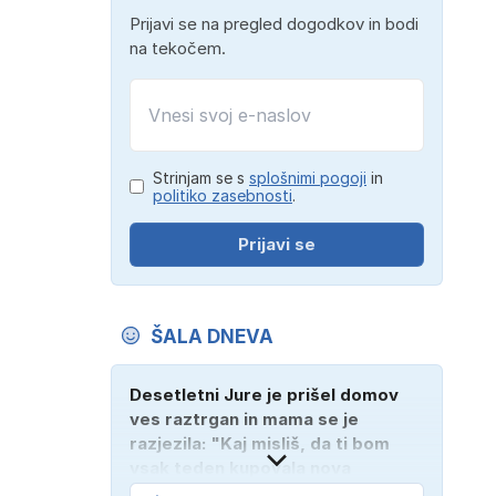
Prijavi se na pregled dogodkov in bodi
na tekočem.
Strinjam se s
splošnimi pogoji
in
politiko zasebnosti
.
Prijavi se
ŠALA DNEVA
Desetletni Jure je prišel domov
ves raztrgan in mama se je
razjezila: "Kaj misliš, da ti bom
vsak teden kupovala nova
oblačila?" "Bodi vesela, da je