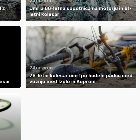
24ur.com
l z
Umrla 66-letna sopotnica na motorju in 61-
letni kolesar
24ur.com
78-letni kolesar umrl po hudem padcu med
lesar
vožnjo med Izolo in Koprom