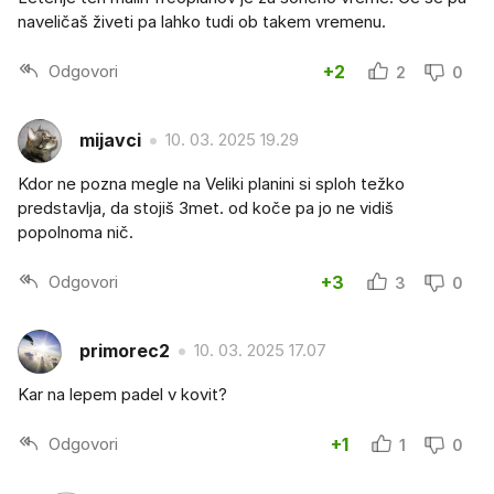
naveličaš živeti pa lahko tudi ob takem vremenu.
Odgovori
+2
2
0
mijavci
10. 03. 2025 19.29
Kdor ne pozna megle na Veliki planini si sploh težko
predstavlja, da stojiš 3met. od koče pa jo ne vidiš
popolnoma nič.
Odgovori
+3
3
0
primorec2
10. 03. 2025 17.07
Kar na lepem padel v kovit?
Odgovori
+1
1
0