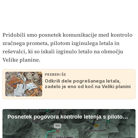
Pridobili smo posnetek komunikacije med kontrolo
zračnega prometa, pilotom izginulega letala in
reševalci, ki so iskali izginulo letalo na območju
Velike planine.
PREBERI ŠE
Odkrili dele pogrešanega letala,
zadelo je eno od koč na Veliki planini
Posnetek pogovora kontrole letenja s pilotom in reševalci