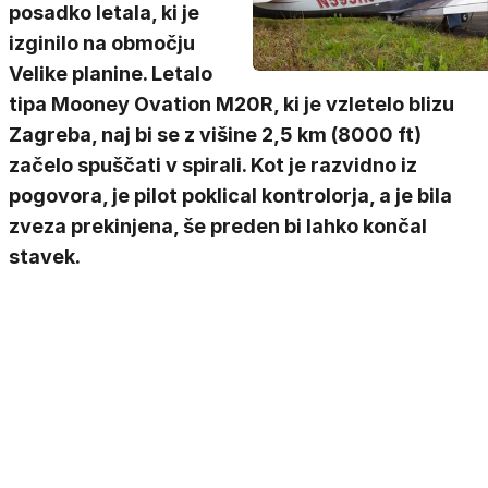
posadko letala, ki je
izginilo na območju
Velike planine. Letalo
tipa Mooney Ovation M20R, ki je vzletelo blizu
Zagreba, naj bi se z višine 2,5 km (8000 ft)
začelo spuščati v spirali. Kot je razvidno iz
pogovora, je pilot poklical kontrolorja, a je bila
zveza prekinjena, še preden bi lahko končal
stavek.