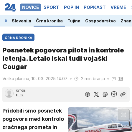
NOVICE
ŠPORT
POP IN
POPKAST
VREME
Slovenija
Črna kronika
Tujina
Gospodarstvo
Znano
ČRNA KRONIKA
Posnetek pogovora pilota in kontrole
letenja. Letalo iskal tudi vojaški
Cougar
Velika planina, 10. 03. 2025 14.07
2 min branja
19
AVTOR:
D. S.
Pridobili smo posnetek
pogovora med kontrolo
zračnega prometa in