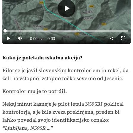
Predvajaj
Loaded
:
0%
Current
0:00
/
Duration
0:00
Predvajaj
Tiho
Celoz
način
Time
Kako je potekala iskalna akcija?
Pilot se je javil slovenskim kontrolorjem in rekel, da
želi na vstopno izstopno točko severno od Jesenic.
Kontrolor mu je to potrdil.
Nekaj minut kasneje je pilot letala N595RJ poklical
kontrolorja, a je bila zveza prekinjena, preden bi
lahko povedal svojo identifikacijsko oznako:
"Ljubljana, N595R ..."