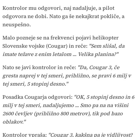
Kontrolor mu odgovori, naj nadaljuje, a pilot
odgovora ne dobi. Nato ga še nekajkrat pokliče, a
neuspešno.
Malo pozneje se na frekvenci pojavi helikopter
Slovenske vojske (Cougar) in reče:
"Sem slišal, da
imate težave z enim letalom ... Velika planina?"
Nato se javi kontrolor in reče:
"Da, Cougar 3, če
gresta naprej v tej smeri, približno, se pravi 6 milj v
tej smeri, 5 stopinj desno."
Posadka Cougarja odgovori:
"OK, 5 stopinj desno in 6
milj v tej smeri, nadaljujemo ... Smo pa na na višini
2600 čevljev (približno 800 metrov), tik pod bazo
oblakov."
Kontrolor vpraša:
"Cougar 3, kakšna pa je vidljivost?