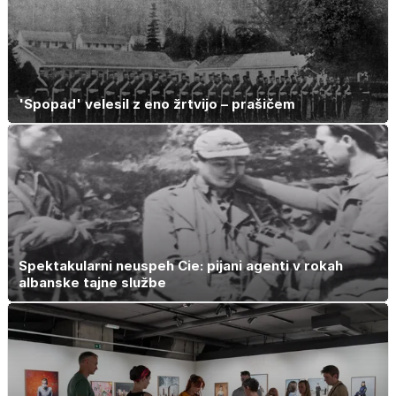
'Spopad' velesil z eno žrtvijo – prašičem
Spektakularni neuspeh Cie: pijani agenti v rokah
albanske tajne službe