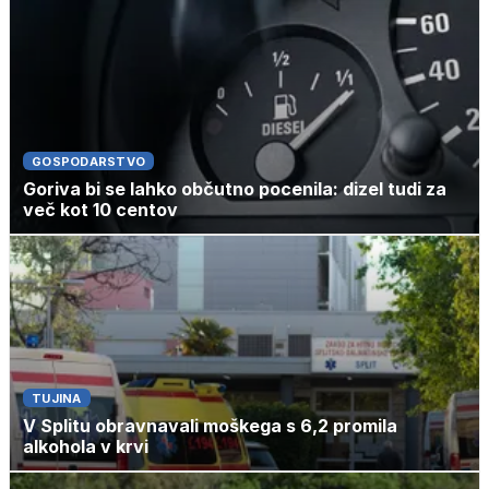
GOSPODARSTVO
Goriva bi se lahko občutno pocenila: dizel tudi za
več kot 10 centov
TUJINA
V Splitu obravnavali moškega s 6,2 promila
alkohola v krvi