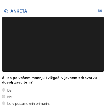
ANKETA
Ali so po vašem mnenju žvižgači v javnem zdravstvu
dovolj zaščiteni?
Da.
Ne.
Le v posameznih primerih.