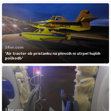
24ur.com
'Air tractor ob pristanku na plovcih ni utrpel hujših
poškodb'
24ur.com