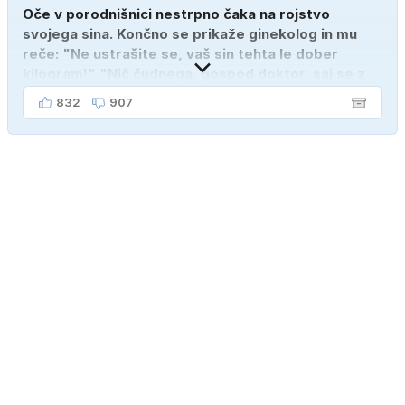
Oče v porodnišnici nestrpno čaka na rojstvo
svojega sina. Končno se prikaže ginekolog in mu
reče: "Ne ustrašite se, vaš sin tehta le dober
kilogram!" "Nič čudnega, gospod doktor, saj se z
ženo poznava šele tri mesece."
832
907