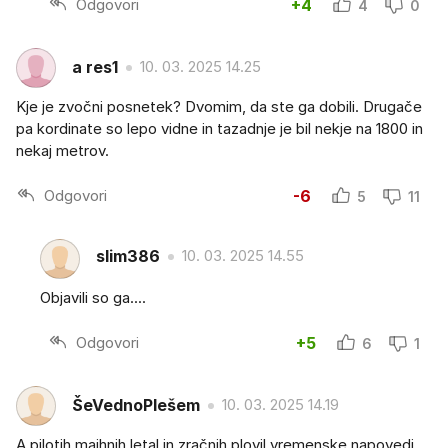
Odgovori
+4
4
0
a res1
10. 03. 2025 14.25
Kje je zvočni posnetek? Dvomim, da ste ga dobili. Drugače
pa kordinate so lepo vidne in tazadnje je bil nekje na 1800 in
nekaj metrov.
Odgovori
-6
5
11
slim386
10. 03. 2025 14.55
Objavili so ga....
Odgovori
+5
6
1
ŠeVednoPlešem
10. 03. 2025 14.19
A pilotih majhnih letal in zračnih plovil vremenske napovedi