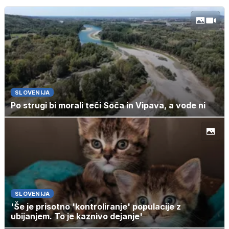
SLOVENIJA
Po strugi bi morali teči Soča in Vipava, a vode ni
SLOVENIJA
'Še je prisotno 'kontroliranje' populacije z
ubijanjem. To je kaznivo dejanje'