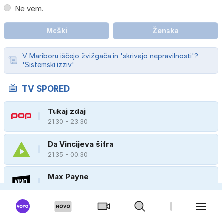
Ne vem.
Moški
Ženska
V Mariboru iščejo žvižgača in 'skrivajo nepravilnosti'?
'Sistemski izziv'
TV SPORED
Tukaj zdaj
21.30 - 23.30
Da Vincijeva šifra
21.35 - 00.30
Max Payne
21.50 - 23.40
Chicaška policija
22.20 - 23.05