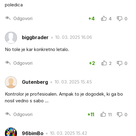
poledica
Odgovori
+4
4
0
biggbrader
10. 03. 2025 16.06
No tole je kar konkretno letalo.
Odgovori
+2
2
0
Gutenberg
10. 03. 2025 15.45
Kontrolor je profesioalen. Ampak to je dogodek, ki ga bo
nosil vedno s sabo ...
Odgovori
+11
11
0
96bimBo
10. 03. 2025 15.42