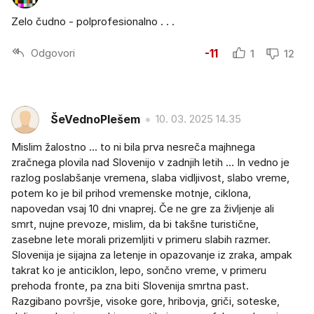
Zelo čudno - polprofesionalno . . .
Odgovori
-11
1
12
ŠeVednoPlešem
10. 03. 2025 14.35
Mislim žalostno ... to ni bila prva nesreča majhnega
zračnega plovila nad Slovenijo v zadnjih letih ... In vedno je
razlog poslabšanje vremena, slaba vidljivost, slabo vreme,
potem ko je bil prihod vremenske motnje, ciklona,
napovedan vsaj 10 dni vnaprej. Če ne gre za življenje ali
smrt, nujne prevoze, mislim, da bi takšne turistične,
zasebne lete morali prizemljiti v primeru slabih razmer.
Slovenija je sijajna za letenje in opazovanje iz zraka, ampak
takrat ko je anticiklon, lepo, sončno vreme, v primeru
prehoda fronte, pa zna biti Slovenija smrtna past.
Razgibano površje, visoke gore, hribovja, griči, soteske,