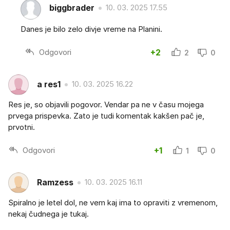
biggbrader
10. 03. 2025 17.55
Danes je bilo zelo divje vreme na Planini.
Odgovori
+2
2
0
a res1
10. 03. 2025 16.22
Res je, so objavili pogovor. Vendar pa ne v času mojega
prvega prispevka. Zato je tudi komentak kakšen pač je,
prvotni.
Odgovori
+1
1
0
Ramzess
10. 03. 2025 16.11
Spiralno je letel dol, ne vem kaj ima to opraviti z vremenom,
nekaj čudnega je tukaj.