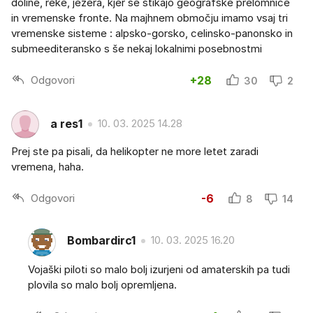
doline, reke, jezera, kjer se stikajo geografske prelomnice
in vremenske fronte. Na majhnem območju imamo vsaj tri
vremenske sisteme : alpsko-gorsko, celinsko-panonsko in
submeediteransko s še nekaj lokalnimi posebnostmi
Odgovori
+28
30
2
a res1
10. 03. 2025 14.28
Prej ste pa pisali, da helikopter ne more letet zaradi
vremena, haha.
Odgovori
-6
8
14
Bombardirc1
10. 03. 2025 16.20
Vojaški piloti so malo bolj izurjeni od amaterskih pa tudi
plovila so malo bolj opremljena.