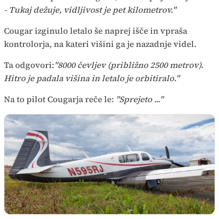
- Tukaj dežuje, vidljivost je pet kilometrov."
Cougar izginulo letalo še naprej išče in vpraša
kontrolorja, na kateri višini ga je nazadnje videl.
Ta odgovori:
"8000 čevljev (približno 2500 metrov).
Hitro je padala višina in letalo je orbitiralo."
Na to pilot Cougarja reče le:
"Sprejeto ..."