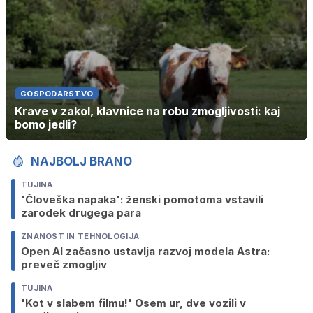
GOSPODARSTVO
Krave v zakol, klavnice na robu zmogljivosti: kaj
bomo jedli?
NAJBOLJ BRANO
TUJINA
'Človeška napaka': ženski pomotoma vstavili
zarodek drugega para
ZNANOST IN TEHNOLOGIJA
Open AI začasno ustavlja razvoj modela Astra:
preveč zmogljiv
TUJINA
'Kot v slabem filmu!' Osem ur, dve vozili v