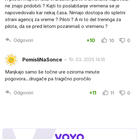
ne znajo pridobiti ? Kajti to poslabšanje vremena se je
napovedovalo kar nekaj časa. Nimajo dostopa do spletni
strani agencij za vreme ? Piloti ? A ni to del treninga za
pilota, da se pred letom pozanimaš o vremenu ?
Odgovori
+10
10
0
PomisliNaSonce
10. 03. 2025 14.16
Manjkajo samo še točne ure oziroma minute
pogovora...drugače pa tragično poročilo
Odgovori
+11
11
0