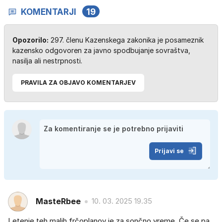
KOMENTARJI
19
Opozorilo:
297. členu Kazenskega zakonika je posameznik
kazensko odgovoren za javno spodbujanje sovraštva,
nasilja ali nestrpnosti.
PRAVILA ZA OBJAVO KOMENTARJEV
Prijavi se
MasteRbee
10. 03. 2025 19.35
Letenje teh malih frčoplanov je za sončno vreme. Če se pa