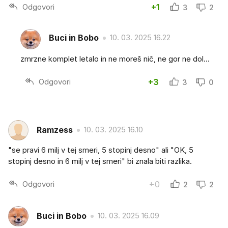
Odgovori
+1
3
2
Buci in Bobo
10. 03. 2025 16.22
zmrzne komplet letalo in ne moreš nič, ne gor ne dol...
Odgovori
+3
3
0
Ramzess
10. 03. 2025 16.10
"se pravi 6 milj v tej smeri, 5 stopinj desno" ali "OK, 5
stopinj desno in 6 milj v tej smeri" bi znala biti razlika.
Odgovori
+0
2
2
Buci in Bobo
10. 03. 2025 16.09