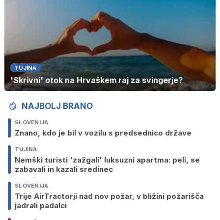
TUJINA
'Skrivni' otok na Hrvaškem raj za svingerje?
NAJBOLJ BRANO
SLOVENIJA
Znano, kdo je bil v vozilu s predsednico države
TUJINA
Nemški turisti 'zažgali' luksuzni apartma: peli, se
zabavali in kazali sredinec
SLOVENIJA
Trije AirTractorji nad nov požar, v bližini požarišča
jadrali padalci