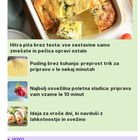
Hitra pita brez testa: vse sestavine samo
zmešate in pečica opravi ostalo
Puding brez kuhanja: preprost trik za
pripravo v le nekaj minutah
Najbolj osvežilna poletna sladica: priprava
vam vzame le 10 minut
Ideja za vroče dni, ki navduši z
lahkotnostjo in svežino
VOYO