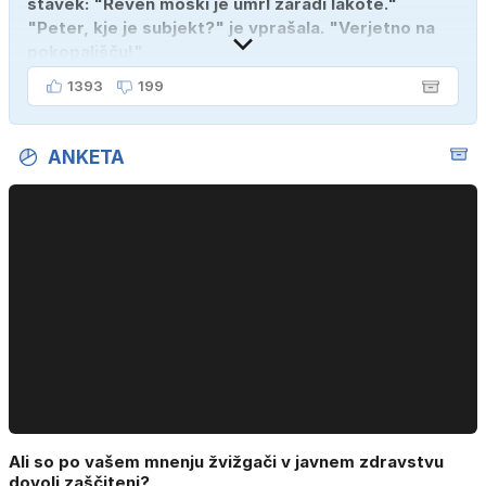
stavek: "Reven moški je umrl zaradi lakote."
"Peter, kje je subjekt?" je vprašala. "Verjetno na
pokopališču!"
1393
199
ANKETA
Ali so po vašem mnenju žvižgači v javnem zdravstvu
dovolj zaščiteni?