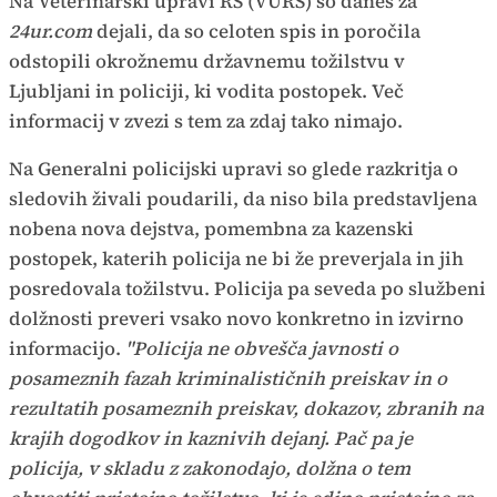
Na Veterinarski upravi RS (VURS) so danes za
24ur.com
dejali, da so celoten spis in poročila
odstopili okrožnemu državnemu tožilstvu v
Ljubljani in policiji, ki vodita postopek. Več
informacij v zvezi s tem za zdaj tako nimajo.
Na Generalni policijski upravi so glede razkritja o
sledovih živali poudarili, da niso bila predstavljena
nobena nova dejstva, pomembna za kazenski
postopek, katerih policija ne bi že preverjala in jih
posredovala tožilstvu. Policija pa seveda po službeni
dolžnosti preveri vsako novo konkretno in izvirno
informacijo.
"Policija ne obvešča javnosti o
posameznih fazah kriminalističnih preiskav in o
rezultatih posameznih preiskav, dokazov, zbranih na
krajih dogodkov in kaznivih dejanj. Pač pa je
policija, v skladu z zakonodajo, dolžna o tem