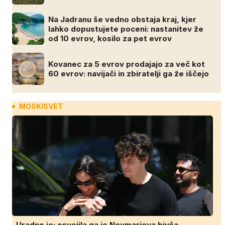
Na Jadranu še vedno obstaja kraj, kjer
lahko dopustujete poceni: nastanitev že
od 10 evrov, kosilo za pet evrov
Kovanec za 5 evrov prodajajo za več kot
60 evrov: navijači in zbiratelji ga že iščejo
MOSKISVET
Uradno je: osvojila ga je Neymarjeva bivša