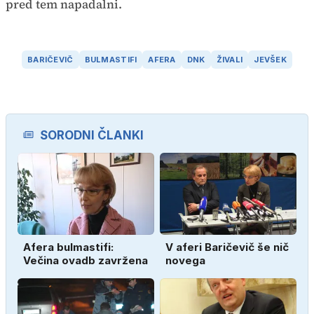
pred tem napadalni.
BARIČEVIČ
BULMASTIFI
AFERA
DNK
ŽIVALI
JEVŠEK
SORODNI ČLANKI
Afera bulmastifi:
V aferi Baričevič še nič
Večina ovadb zavržena
novega