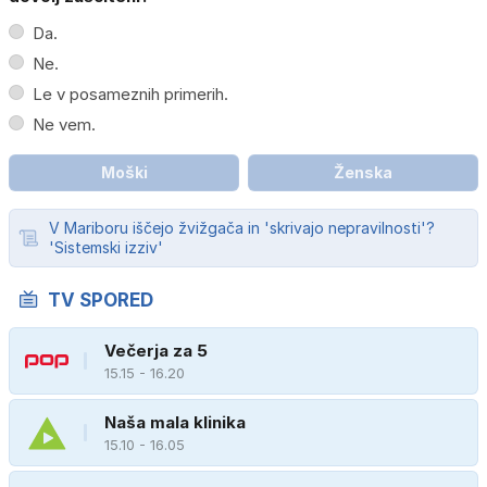
Da.
Ne.
Le v posameznih primerih.
Ne vem.
Moški
Ženska
V Mariboru iščejo žvižgača in 'skrivajo nepravilnosti'?
'Sistemski izziv'
TV SPORED
Večerja za 5
15.15 - 16.20
Naša mala klinika
15.10 - 16.05