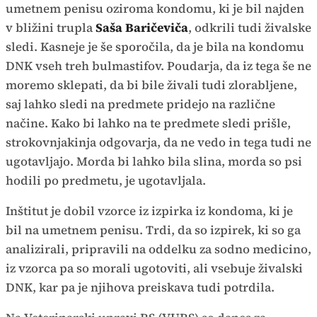
umetnem penisu oziroma kondomu, ki je bil najden
v bližini trupla
Saša Baričeviča
, odkrili tudi živalske
sledi. Kasneje je še sporočila, da je bila na kondomu
DNK vseh treh bulmastifov. Poudarja, da iz tega še ne
moremo sklepati, da bi bile živali tudi zlorabljene,
saj lahko sledi na predmete pridejo na različne
načine. Kako bi lahko na te predmete sledi prišle,
strokovnjakinja odgovarja, da ne vedo in tega tudi ne
ugotavljajo. Morda bi lahko bila slina, morda so psi
hodili po predmetu, je ugotavljala.
Inštitut je dobil vzorce iz izpirka iz kondoma, ki je
bil na umetnem penisu. Trdi, da so izpirek, ki so ga
analizirali, pripravili na oddelku za sodno medicino,
iz vzorca pa so morali ugotoviti, ali vsebuje živalski
DNK, kar pa je njihova preiskava tudi potrdila.