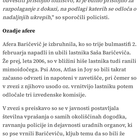
obvestiti pristojno tožilstvo, ki je edino pristojno za
razpolaganje z dokazi, na podlagi katerih se odloča o
nadaljnjih ukrepih
," so sporočili policisti.
Ozadje afere
Afera Baričevič je izbruhnila, ko so trije bulmastifi 2.
februarja napadli in ubili lastnika Saša Baričeviča.
Že prej, leta 2006, so v bližini hiše lastnika tudi ranili
mimoidočega. Psi Atos, Atlas in Joy so bili takrat
začasno odvzeti in napoteni v zavetišče, pri čemer so
v zvezi z njihovo usodo oz. vrnitvijo lastniku potem
odločale tri izvedenske komisije.
V zvezi s preiskavo so se v javnosti postavljala
številna vprašanja o samih okoliščinah dogodka,
ravnanju policije in dejavnosti uradnih organov, ki
so pse vrnili Baričeviču, kljub temu da so bili že