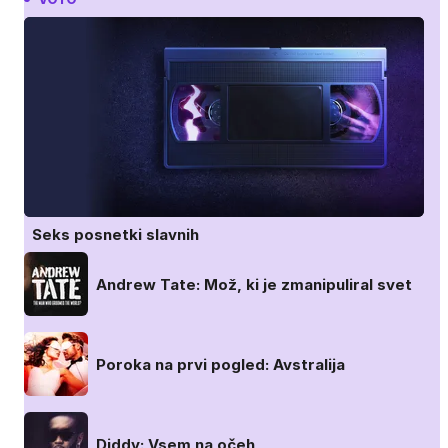
Seks posnetki slavnih
Andrew Tate: Mož, ki je zmanipuliral svet
Poroka na prvi pogled: Avstralija
Diddy: Vsem na očeh