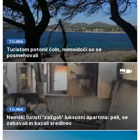
TUJINA
Turistom potonil čoln, mimoidoči so se
posmehovali
TUJINA
Nemški turisti 'zažgali' luksuzni apartma: peli, se
zabavali in kazali sredinec