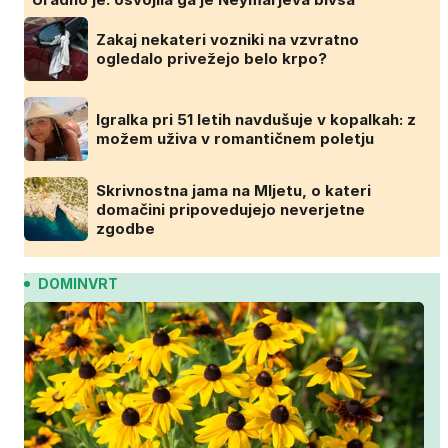
Zakaj nekateri vozniki na vzvratno
ogledalo privežejo belo krpo?
Igralka pri 51 letih navdušuje v kopalkah: z
možem uživa v romantičnem poletju
Skrivnostna jama na Mljetu, o kateri
domačini pripovedujejo neverjetne
zgodbe
DOMINVRT