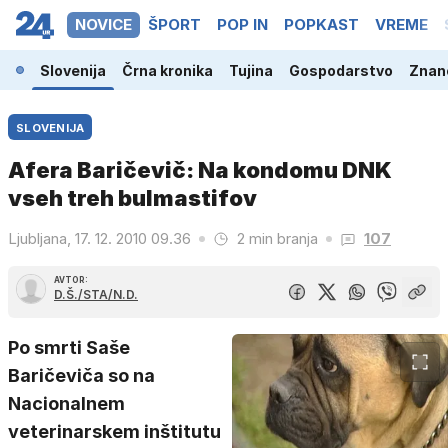
NOVICE
ŠPORT
POP IN
POPKAST
VREME
Slovenija
Črna kronika
Tujina
Gospodarstvo
Znano
SLOVENIJA
Afera Baričevič: Na kondomu DNK
vseh treh bulmastifov
Ljubljana, 17. 12. 2010 09.36
2 min branja
107
AVTOR:
D.Š./STA/N.D.
Po smrti Saše
Baričeviča so na
Nacionalnem
veterinarskem inštitutu