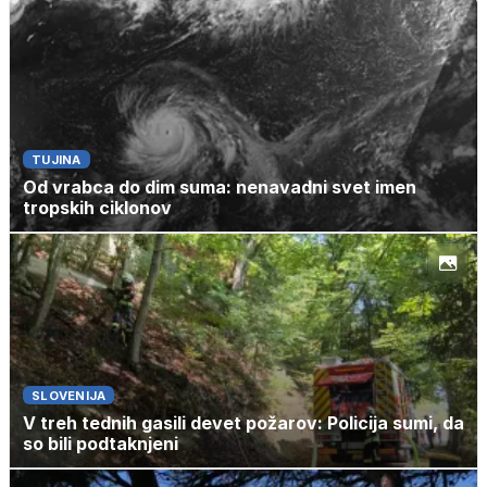
TUJINA
Od vrabca do dim suma: nenavadni svet imen
tropskih ciklonov
SLOVENIJA
V treh tednih gasili devet požarov: Policija sumi, da
so bili podtaknjeni