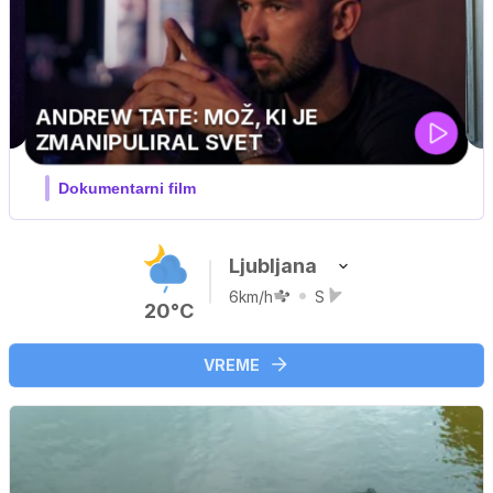
ELJ PINGVIN
družinski, pustolovski
Ljubljana
6km/h
S
20°C
VREME