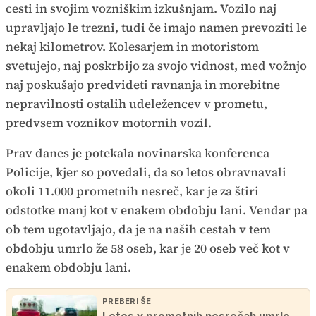
cesti in svojim vozniškim izkušnjam. Vozilo naj
upravljajo le trezni, tudi če imajo namen prevoziti le
nekaj kilometrov. Kolesarjem in motoristom
svetujejo, naj poskrbijo za svojo vidnost, med vožnjo
naj poskušajo predvideti ravnanja in morebitne
nepravilnosti ostalih udeležencev v prometu,
predvsem voznikov motornih vozil.
Prav danes je potekala novinarska konferenca
Policije, kjer so povedali, da so letos obravnavali
okoli 11.000 prometnih nesreč, kar je za štiri
odstotke manj kot v enakem obdobju lani. Vendar pa
ob tem ugotavljajo, da je na naših cestah v tem
obdobju umrlo že 58 oseb, kar je 20 oseb več kot v
enakem obdobju lani.
PREBERI ŠE
Letos v prometnih nesrečah umrlo