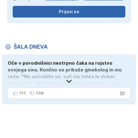
Prijavi se
ŠALA DNEVA
Oče v porodnišnici nestrpno čaka na rojstvo
svojega sina. Končno se prikaže ginekolog in mu
reče: "Ne ustrašite se, vaš sin tehta le dober
kilogram!" "Nič čudnega, gospod doktor, saj se z
ženo poznava šele tri mesece."
717
739