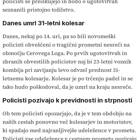
policisti še preiskujejo in bodo o ugotovitvah
seznanili pristojno tožilstvo.
Danes umrl 31-letni kolesar
Danes, nekaj po 14. uri, pa so bili novomeški
policisti obveščeni o tragični prometni nesreči na
območju Cerovega Loga. Po prvih ugotovitvah in
zbranih obvestilih policistov naj bi 23-letni voznik
kombija pri zavijanju levo odvzel prednost 31-
letnemu kolesarju. Kolesar je po trčenju padel in se
tako hudo poškodoval, da je umrl na kraju nesreče.
Policisti pozivajo k previdnosti in strpnosti
Ob tem policisti opozarjajo, da je v tem obdobju na
naših cestah ponovno več kolesarjev in motoristov,
ki spadajo med najranljivejše udeležence v prometu.
Policisti vse udeležence v cestnem prometu pozivajo