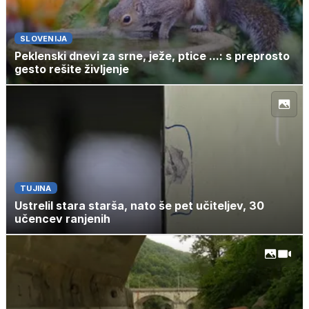
SLOVENIJA
Peklenski dnevi za srne, ježe, ptice ...: s preprosto
gesto rešite življenje
TUJINA
Ustrelil stara starša, nato še pet učiteljev, 30
učencev ranjenih