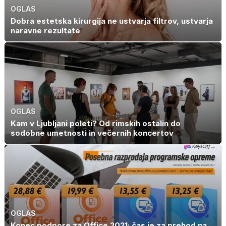
OGLAS
Dobra estetska kirurgija ne ustvarja filtrov, ustvarja
naravne rezultate
OGLAS
Kam v Ljubljani poleti? Od rimskih ostalin do
sodobne umetnosti in večernih koncertov
OGLAS
Konec podpore za Office 2021: čas je za prehod na