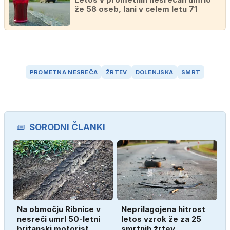
že 58 oseb, lani v celem letu 71
PROMETNA NESREČA
ŽRTEV
DOLENJSKA
SMRT
SORODNI ČLANKI
Na območju Ribnice v
Neprilagojena hitrost
nesreči umrl 50-letni
letos vzrok že za 25
britanski motorist
smrtnih žrtev