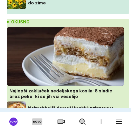
do zime
OKUSNO
Najlepši zaključek nedeljskega kosila: 8 sladic
brez peke, ki se jih vsi veselijo
Najmehkejši domači kruhki: priprava v
ponvi je trik za popoln rezultat