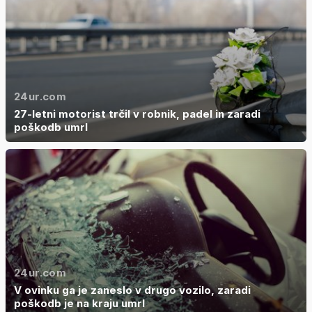
24ur.com
27-letni motorist trčil v robnik, padel in zaradi
poškodb umrl
24ur.com
V ovinku ga je zaneslo v drugo vozilo, zaradi
poškodb je na kraju umrl