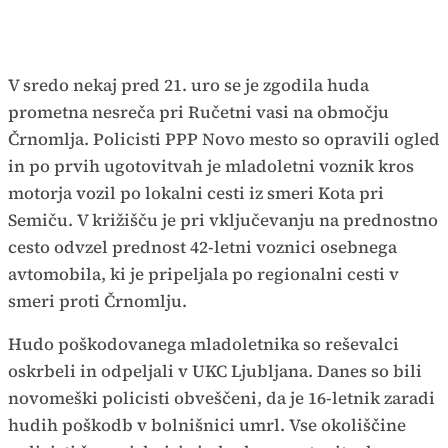
V sredo nekaj pred 21. uro se je zgodila huda
prometna nesreča pri Ručetni vasi na območju
Črnomlja. Policisti PPP Novo mesto so opravili ogled
in po prvih ugotovitvah je mladoletni voznik kros
motorja vozil po lokalni cesti iz smeri Kota pri
Semiču. V križišču je pri vključevanju na prednostno
cesto odvzel prednost 42-letni voznici osebnega
avtomobila, ki je pripeljala po regionalni cesti v
smeri proti Črnomlju.
Hudo poškodovanega mladoletnika so reševalci
oskrbeli in odpeljali v UKC Ljubljana. Danes so bili
novomeški policisti obveščeni, da je 16-letnik zaradi
hudih poškodb v bolnišnici umrl. Vse okoliščine