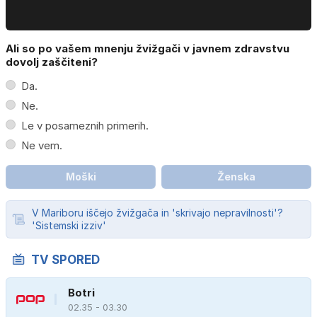
Ali so po vašem mnenju žvižgači v javnem zdravstvu
dovolj zaščiteni?
Da.
Ne.
Le v posameznih primerih.
Ne vem.
Moški
Ženska
V Mariboru iščejo žvižgača in 'skrivajo nepravilnosti'?
'Sistemski izziv'
TV SPORED
Botri
02.35 - 03.30