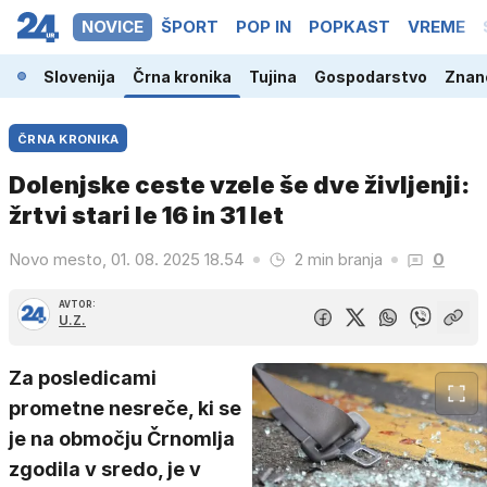
NOVICE
ŠPORT
POP IN
POPKAST
VREME
Slovenija
Črna kronika
Tujina
Gospodarstvo
Znano
ČRNA KRONIKA
Dolenjske ceste vzele še dve življenji:
žrtvi stari le 16 in 31 let
Novo mesto, 01. 08. 2025 18.54
2 min branja
0
AVTOR:
U.Z.
Za posledicami
prometne nesreče, ki se
je na območju Črnomlja
zgodila v sredo, je v