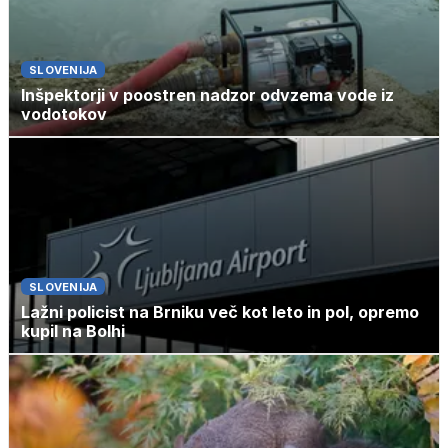
SLOVENIJA
Inšpektorji v poostren nadzor odvzema vode iz
vodotokov
SLOVENIJA
Lažni policist na Brniku več kot leto in pol, opremo
kupil na Bolhi