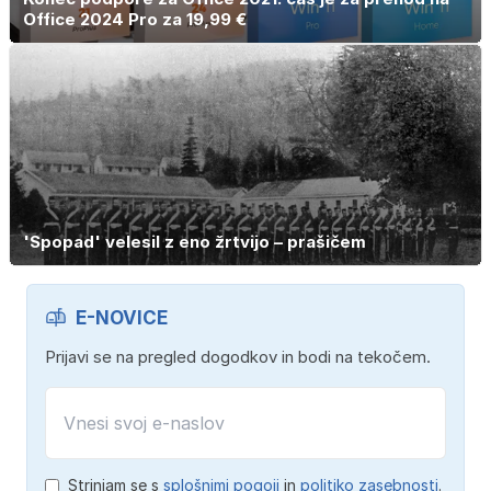
Office 2024 Pro za 19,99 €
'Spopad' velesil z eno žrtvijo – prašičem
E-NOVICE
Prijavi se na pregled dogodkov in bodi na tekočem.
Strinjam se s
splošnimi pogoji
in
politiko zasebnosti
.