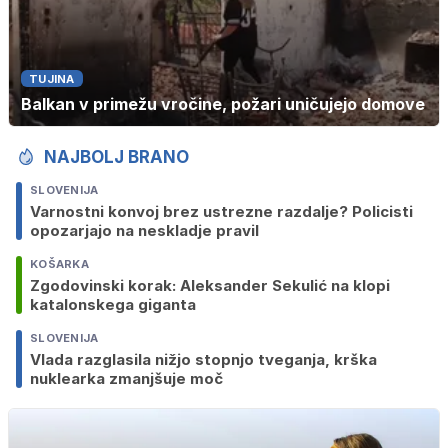
TUJINA
Balkan v primežu vročine, požari uničujejo domove
NAJBOLJ BRANO
SLOVENIJA
Varnostni konvoj brez ustrezne razdalje? Policisti
opozarjajo na neskladje pravil
KOŠARKA
Zgodovinski korak: Aleksander Sekulić na klopi
katalonskega giganta
SLOVENIJA
Vlada razglasila nižjo stopnjo tveganja, krška
nuklearka zmanjšuje moč