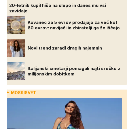
20-letnik kupil hišo na slepo in danes mu vsi
zavidajo
Kovanec za 5 evrov prodajajo za več kot
60 evrov: navijači in zbiratelji ga že iščejo
Novi trend zaradi dragih najemnin
Italijanski smetarji pomagali najti srečko z
milijonskim dobitkom
MOSKISVET