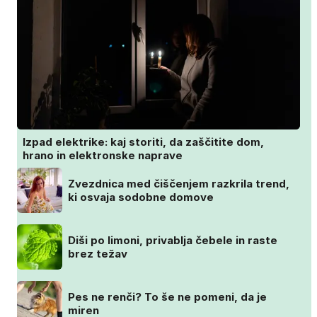
Izpad elektrike: kaj storiti, da zaščitite dom,
hrano in elektronske naprave
Zvezdnica med čiščenjem razkrila trend,
ki osvaja sodobne domove
Diši po limoni, privablja čebele in raste
brez težav
Pes ne renči? To še ne pomeni, da je
miren