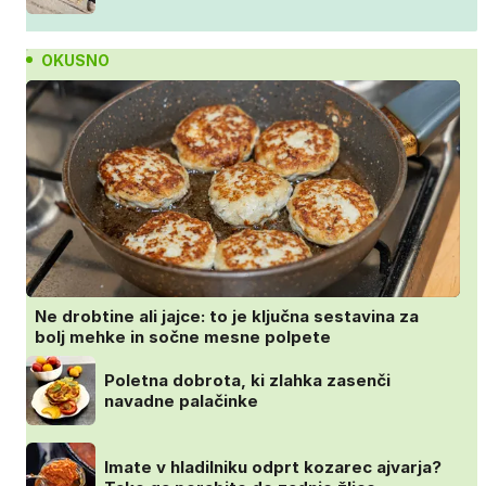
OKUSNO
Ne drobtine ali jajce: to je ključna sestavina za
bolj mehke in sočne mesne polpete
Poletna dobrota, ki zlahka zasenči
navadne palačinke
Imate v hladilniku odprt kozarec ajvarja?