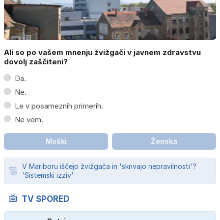
Ali so po vašem mnenju žvižgači v javnem zdravstvu
dovolj zaščiteni?
Da.
Ne.
Le v posameznih primerih.
Ne vem.
Moški
Ženska
V Mariboru iščejo žvižgača in 'skrivajo nepravilnosti'?
'Sistemski izziv'
TV SPORED