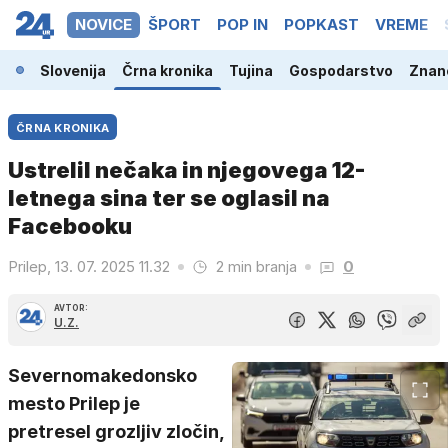
NOVICE
ŠPORT
POP IN
POPKAST
VREME
Slovenija
Črna kronika
Tujina
Gospodarstvo
Znano
ČRNA KRONIKA
Ustrelil nečaka in njegovega 12-
letnega sina ter se oglasil na
Facebooku
Prilep, 13. 07. 2025 11.32
2 min branja
0
AVTOR:
U.Z.
Severnomakedonsko
mesto Prilep je
pretresel grozljiv zločin,