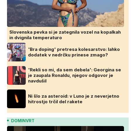
Slovenska pevka si je zategnila vozel na kopalkah
in dvignila temperaturo
'Bra doping' pretresa kolesarstvo: lahko
dodatek v nedrčku prinese zmago?
'Rekli so mi, da sem debela': Georgina se
je zaupala Ronaldu, njegov odgovor je
navdušil
Ni šlo za asteroid: v Luno je z neverjetno
hitrostjo trčil del rakete
DOMINVRT