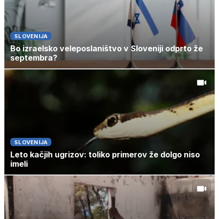
SLOVENIJA
Bo izraelsko veleposlaništvo v Sloveniji odprto že
septembra?
SLOVENIJA
Leto kačjih ugrizov: toliko primerov že dolgo niso
imeli