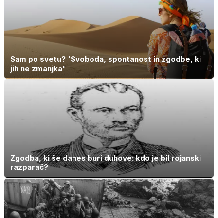
Sam po svetu? 'Svoboda, spontanost in zgodbe, ki
jih ne zmanjka'
Zgodba, ki še danes buri duhove: kdo je bil rojanski
razparač?