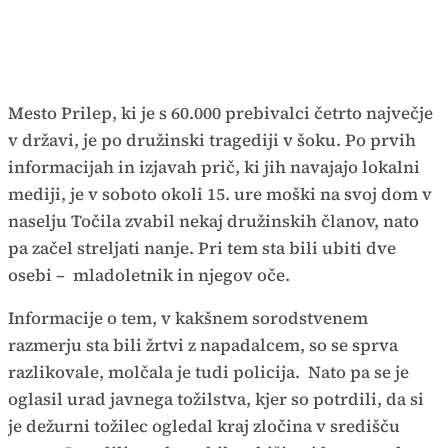
Mesto Prilep, ki je s 60.000 prebivalci četrto največje
v državi, je po družinski tragediji v šoku. Po prvih
informacijah in izjavah prič, ki jih navajajo lokalni
mediji, je v soboto okoli 15. ure moški na svoj dom v
naselju Točila zvabil nekaj družinskih članov, nato
pa začel streljati nanje. Pri tem sta bili ubiti dve
osebi – mladoletnik in njegov oče.
Informacije o tem, v kakšnem sorodstvenem
razmerju sta bili žrtvi z napadalcem, so se sprva
razlikovale, molčala je tudi policija. Nato pa se je
oglasil urad javnega tožilstva, kjer so potrdili, da si
je dežurni tožilec ogledal kraj zločina v središču