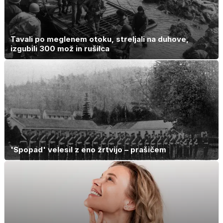
Tavali po meglenem otoku, streljali na duhove,
izgubili 300 mož in rušilca
'Spopad' velesil z eno žrtvijo – prašičem