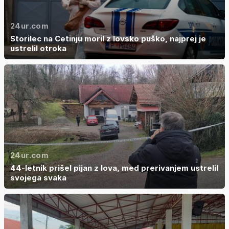
24ur.com
Storilec na Cetinju moril z lovsko puško, najprej je
ustrelil otroka
24ur.com
44-letnik prišel pijan z lova, med prerivanjem ustrelil
svojega svaka