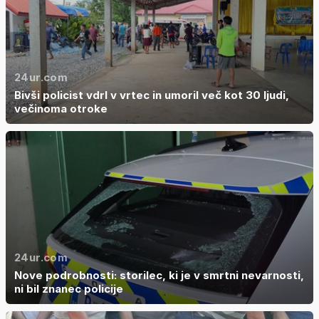
24ur.com
Bivši policist vdrl v vrtec in umoril več kot 30 ljudi,
večinoma otroke
24ur.com
Nove podrobnosti: storilec, ki je v smrtni nevarnosti,
ni bil znanec policije