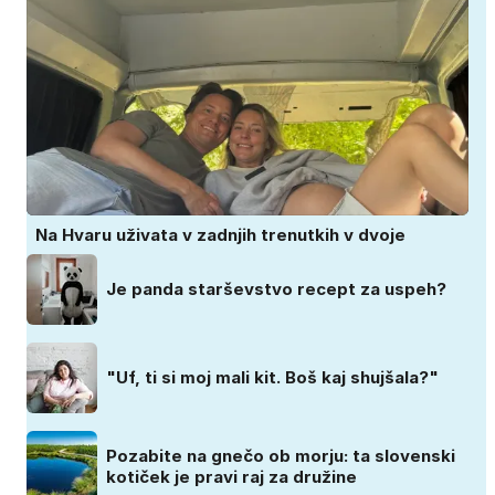
Na Hvaru uživata v zadnjih trenutkih v dvoje
Je panda starševstvo recept za uspeh?
"Uf, ti si moj mali kit. Boš kaj shujšala?"
Pozabite na gnečo ob morju: ta slovenski
kotiček je pravi raj za družine