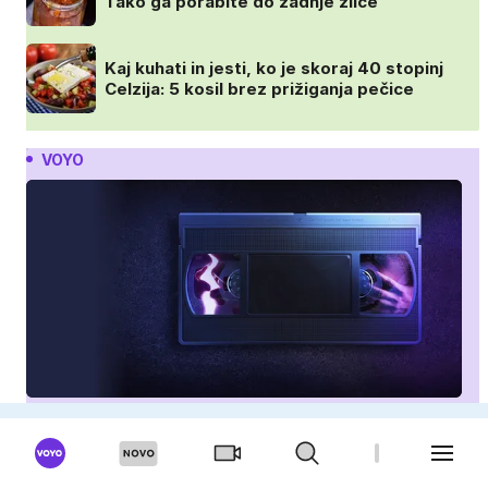
Tako ga porabite do zadnje žlice
Kaj kuhati in jesti, ko je skoraj 40 stopinj
Celzija: 5 kosil brez prižiganja pečice
VOYO
Seks posnetki slavnih
Andrew Tate: Mož, ki je zmanipuliral svet