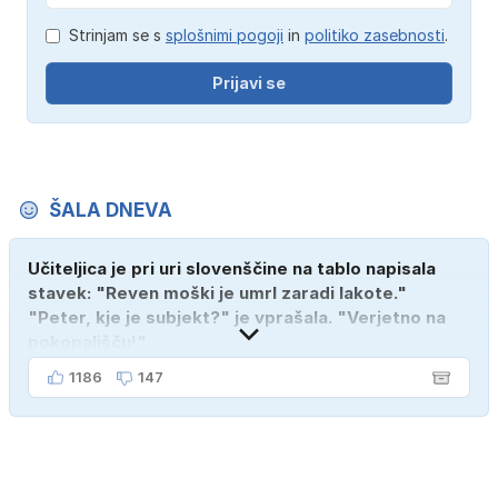
Strinjam se s
splošnimi pogoji
in
politiko zasebnosti
.
Prijavi se
ŠALA DNEVA
Učiteljica je pri uri slovenščine na tablo napisala
stavek: "Reven moški je umrl zaradi lakote."
"Peter, kje je subjekt?" je vprašala. "Verjetno na
pokopališču!"
1186
147