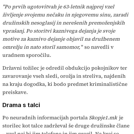
"Po prvih ugotovitvah je 63-letnik najprej vzel
življenje svojemu nečaku in njegovemu sinu, zaradi
družinskih nesoglasij in nerešenih premoženjskih
vprašanj. Po storitvi kaznivega dejanja je svoje
motive za kaznivo dejanje objavil na družbenem
omrežju in nato storil samomor,
" so navedli v
uradnem sporočilu.
Državni tožilec je odredil obdukcijo pokojnikov ter
zavarovanje vseh sledi, orožja in streliva, najdenih
na kraju dogodka, ki bodo predmet kriminalistične
preiskave.
Drama s talci
Po neuradnih informacijah portala
Skopje1.mk
je
storilec kot talce zadrževal še druge družinske člane
– vzel naj bi jim telefone in jim grozil. Na kraj so