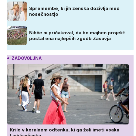
Spremembe, ki jih ženska doživlja med
nosečnostjo
Nihče ni pričakoval, da bo majhen projekt
postal ena najlepših zgodb Zasavja
ZADOVOLJNA
Krilo v koralnem odtenku, ki ga želi imeti vsaka
Ljubljančanka