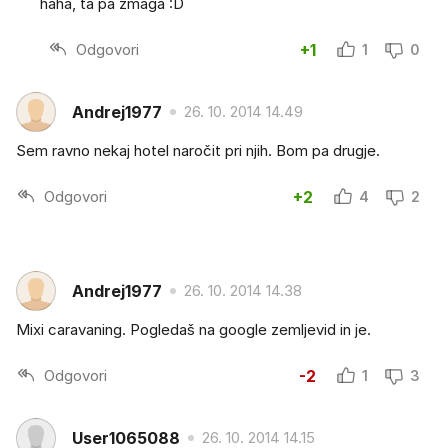
haha, ta pa zmaga :D
Odgovori
+1
1
0
Andrej1977
26. 10. 2014 14.49
Sem ravno nekaj hotel naročit pri njih. Bom pa drugje.
Odgovori
+2
4
2
Andrej1977
26. 10. 2014 14.38
Mixi caravaning. Pogledaš na google zemljevid in je.
Odgovori
-2
1
3
User1065088
26. 10. 2014 14.15