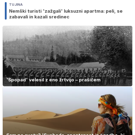
TUJINA
Nemški turisti 'zažgali' luksuzni apartma: peli, se
zabavali in kazali sredinec
'Spopad' velesil z eno žrtvijo – prašičem