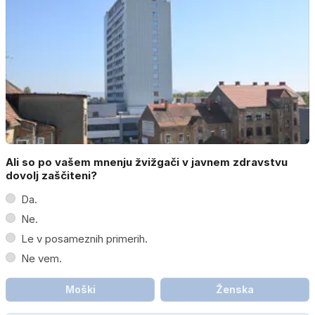
Ali so po vašem mnenju žvižgači v javnem zdravstvu
dovolj zaščiteni?
Da.
Ne.
Le v posameznih primerih.
Ne vem.
Moški
Ženska