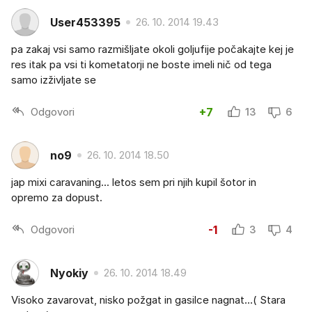
User453395
26. 10. 2014 19.43
pa zakaj vsi samo razmišljate okoli goljufije počakajte kej je
res itak pa vsi ti kometatorji ne boste imeli nič od tega
samo izživljate se
Odgovori
+7
13
6
no9
26. 10. 2014 18.50
jap mixi caravaning... letos sem pri njih kupil šotor in
opremo za dopust.
Odgovori
-1
3
4
Nyokiy
26. 10. 2014 18.49
Visoko zavarovat, nisko požgat in gasilce nagnat...( Stara