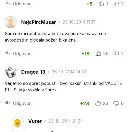
Odgovori
+5
7
2
NejcPircMusar
26. 10. 2014 15.17
Sam ne mi rečit da sta tista dva bureka ustavla na
avtocesti in gledala požar. bika ena
Odgovori
+18
20
2
Dragon_13
26. 10. 2014 14.52
Verjetno so spret popustili živci kakšni stranki od VALUTE
PLUS, ki je vložila v Forex...
Odgovori
+23
23
0
Vurer
26. 10. 2014 21.54