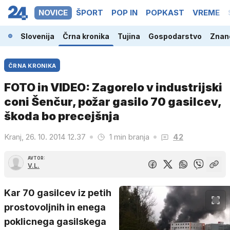
NOVICE
ŠPORT
POP IN
POPKAST
VREME
Slovenija
Črna kronika
Tujina
Gospodarstvo
Znano
ČRNA KRONIKA
FOTO in VIDEO: Zagorelo v industrijski
coni Šenčur, požar gasilo 70 gasilcev,
škoda bo precejšnja
Kranj, 26. 10. 2014 12.37
1 min branja
42
AVTOR:
V.L.
Kar 70 gasilcev iz petih
prostovoljnih in enega
poklicnega gasilskega