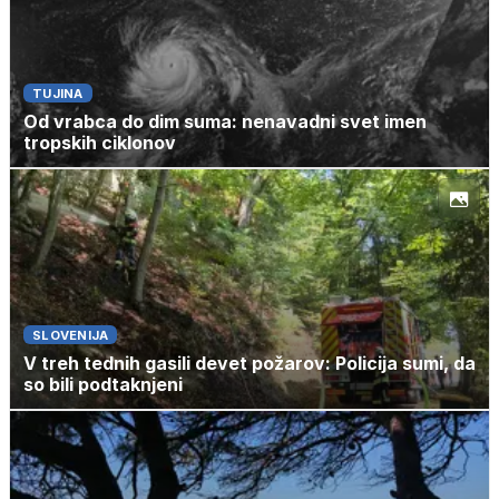
TUJINA
Od vrabca do dim suma: nenavadni svet imen
tropskih ciklonov
SLOVENIJA
V treh tednih gasili devet požarov: Policija sumi, da
so bili podtaknjeni