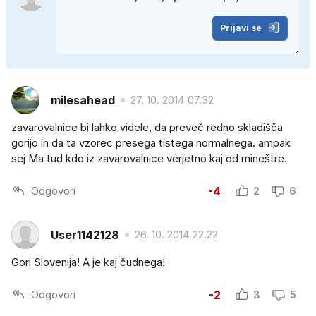
Prijavi se
milesahead
27. 10. 2014 07.32
zavarovalnice bi lahko videle, da preveč redno skladišča
gorijo in da ta vzorec presega tistega normalnega. ampak
sej Ma tud kdo iz zavarovalnice verjetno kaj od mineštre.
Odgovori
-4
2
6
User1142128
26. 10. 2014 22.22
Gori Slovenija! A je kaj čudnega!
Odgovori
-2
3
5