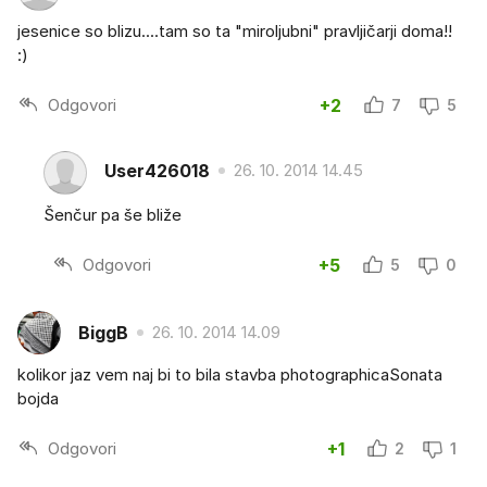
jesenice so blizu....tam so ta "miroljubni" pravljičarji doma!!
:)
Odgovori
+2
7
5
User426018
26. 10. 2014 14.45
Šenčur pa še bliže
Odgovori
+5
5
0
BiggB
26. 10. 2014 14.09
kolikor jaz vem naj bi to bila stavba photographicaSonata
bojda
Odgovori
+1
2
1