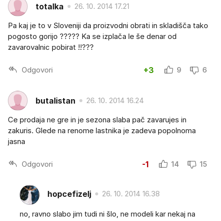
totalka
26. 10. 2014 17.21
Pa kaj je to v Sloveniji da proizvodni obrati in skladišča tako
pogosto gorijo ????? Ka se izplača le še denar od
zavarovalnic pobirat !!???
Odgovori
+3
9
6
butalistan
26. 10. 2014 16.24
Ce prodaja ne gre in je sezona slaba pač zavarujes in
zakuris. Glede na renome lastnika je zadeva popolnoma
jasna
Odgovori
-1
14
15
hopcefizelj
26. 10. 2014 16.38
no, ravno slabo jim tudi ni šlo, ne modeli kar nekaj na