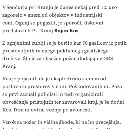
V Šenčurju pri Kranju je danes nekaj pred 12. uro
zagorelo v enem od objektov v industrijski
coni. Ogenj so pogasili, je sporočil tiskovni
predstavnik PU Kranj
Bojan Kos
.
Z ognjenimi zublji se je borilo kar 70 gasilcev iz petih
prostovoljnih in enega poklicnega gasilskega
društva. Šlo je za obsežen požar, dodajajo v GRS
Kranj.
Kos je pojasnil, da je eksplodiralo v enem od
poslovnih prostorov v coni. Poškodovanih ni. Požar
so prvi zaznali policisti in tudi organizirali
obveščanje pristojnih ter zavarovali kraj, je še dodal
Kos. Dim ni oviral vožnje po avtocesti.
Vzrok za požar in višina škode, ki pa bo precejšnja,