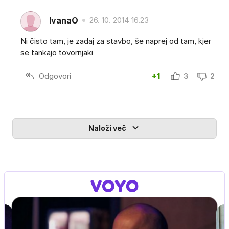
IvanaO
26. 10. 2014 16.23
Ni čisto tam, je zadaj za stavbo, še naprej od tam, kjer
se tankajo tovornjaki
Odgovori
+1
3
2
Naloži več