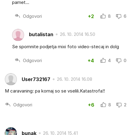
pamet...
Odgovori
+2
8
6
butalistan
26. 10. 2014 16.50
Se spomnite podjetja mixi foto video-stecaj in dolg
Odgovori
+4
4
0
User732167
26. 10. 2014 16.08
M caravaning: pa komaj so se vselili.Katastrofa!!
Odgovori
+6
8
2
bunak
26. 10. 2014 15.41