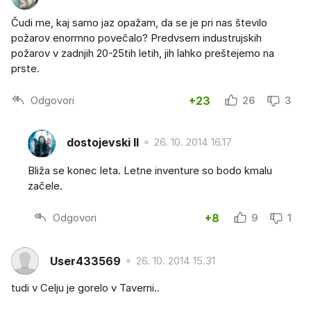
Čudi me, kaj samo jaz opažam, da se je pri nas število
požarov enormno povečalo? Predvsem industrujskih
požarov v zadnjih 20-25tih letih, jih lahko preštejemo na
prste.
Odgovori
+23
26
3
dostojevski II
26. 10. 2014 16.17
Bliža se konec leta. Letne inventure so bodo kmalu
začele.
Odgovori
+8
9
1
User433569
26. 10. 2014 15.31
tudi v Celju je gorelo v Taverni..