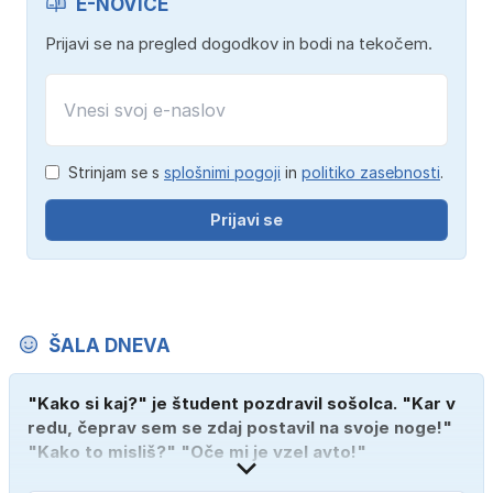
E-NOVICE
Prijavi se na pregled dogodkov in bodi na tekočem.
Strinjam se s
splošnimi pogoji
in
politiko zasebnosti
.
Prijavi se
ŠALA DNEVA
"Kako si kaj?" je študent pozdravil sošolca. "Kar v
redu, čeprav sem se zdaj postavil na svoje noge!"
"Kako to misliš?" "Oče mi je vzel avto!"