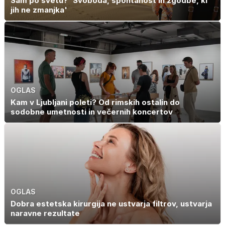
Sam po svetu? 'Svoboda, spontanost in zgodbe, ki
jih ne zmanjka'
OGLAS
Kam v Ljubljani poleti? Od rimskih ostalin do
sodobne umetnosti in večernih koncertov
OGLAS
Dobra estetska kirurgija ne ustvarja filtrov, ustvarja
naravne rezultate