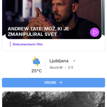
MOJ PRIJATELJ PINGVIN
Film meseca / družinski, pustolovski
Ljubljana
4km/h
S
25°C
VREME