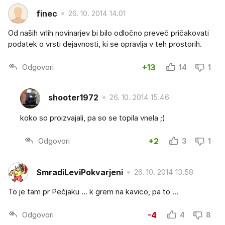
finec
26. 10. 2014 14.01
Od naših vrlih novinarjev bi bilo odločno preveč pričakovati
podatek o vrsti dejavnosti, ki se opravlja v teh prostorih.
Odgovori
+13
14
1
shooter1972
26. 10. 2014 15.46
koko so proizvajali, pa so se topila vnela ;)
Odgovori
+2
3
1
SmradiLeviPokvarjeni
26. 10. 2014 13.58
To je tam pr Pečjaku ... k grem na kavico, pa to ...
Odgovori
-4
4
8