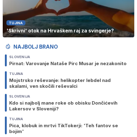
TUJINA
'Skrivni' otok na Hrvaškem raj za svingerje?
NAJBOLJ BRANO
SLOVENIJA
Pirnat: Varovanje Nataše Pirc Musar je nezakonito
TUJINA
Mojstrsko reševanje: helikopter lebdel nad
skalami, ven skočili reševalci
SLOVENIJA
Kdo si najbolj mane roke ob obisku Dončićevih
Lakersov v Sloveniji?
TUJINA
Pica, klobuk in mrtvi TikTokerji: 'Teh fantov se
bojim'