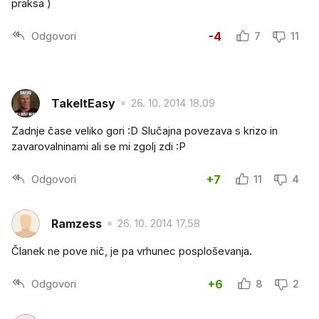
praksa )
Odgovori
-4
7
11
TakeItEasy
26. 10. 2014 18.09
Zadnje čase veliko gori :D Slučajna povezava s krizo in
zavarovalninami ali se mi zgolj zdi :P
Odgovori
+7
11
4
Ramzess
26. 10. 2014 17.58
Članek ne pove nič, je pa vrhunec posploševanja.
Odgovori
+6
8
2