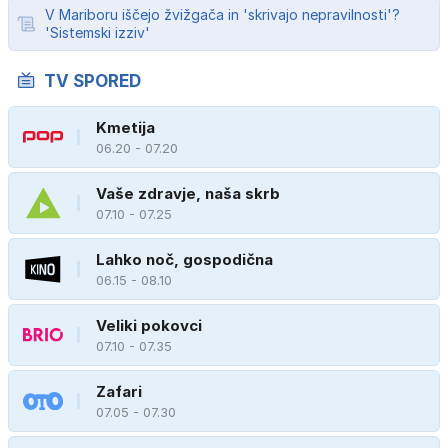
V Mariboru iščejo žvižgača in 'skrivajo nepravilnosti'?
'Sistemski izziv'
TV SPORED
Kmetija
06.20 - 07.20
Vaše zdravje, naša skrb
07.10 - 07.25
Lahko noč, gospodična
06.15 - 08.10
Veliki pokovci
07.10 - 07.35
Zafari
07.05 - 07.30