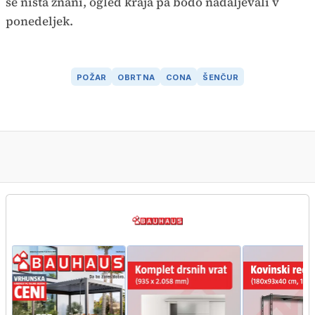
še nista znani, ogled kraja pa bodo nadaljevali v
ponedeljek.
POŽAR
OBRTNA
CONA
ŠENČUR