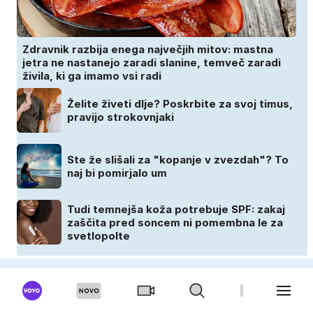
Zdravnik razbija enega največjih mitov: mastna
jetra ne nastanejo zaradi slanine, temveč zaradi
živila, ki ga imamo vsi radi
Želite živeti dlje? Poskrbite za svoj timus,
pravijo strokovnjaki
Ste že slišali za "kopanje v zvezdah"? To
naj bi pomirjalo um
Tudi temnejša koža potrebuje SPF: zakaj
zaščita pred soncem ni pomembna le za
svetlopolte
CEKIN