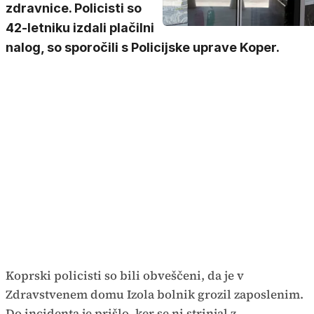
zdravnice. Policisti so
42-letniku izdali plačilni
nalog, so sporočili s Policijske uprave Koper.
Koprski policisti so bili obveščeni, da je v
Zdravstvenem domu Izola bolnik grozil zaposlenim.
Do incidenta je prišlo, ker se ni strinjal z