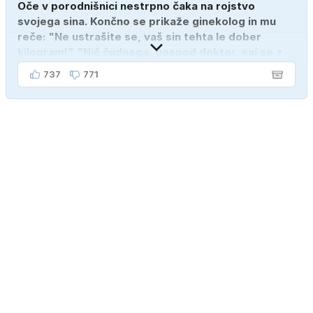
Oče v porodnišnici nestrpno čaka na rojstvo
svojega sina. Končno se prikaže ginekolog in mu
reče: "Ne ustrašite se, vaš sin tehta le dober
kilogram!" "Nič čudnega, gospod doktor, saj se z
ženo poznava šele tri mesece."
737
771