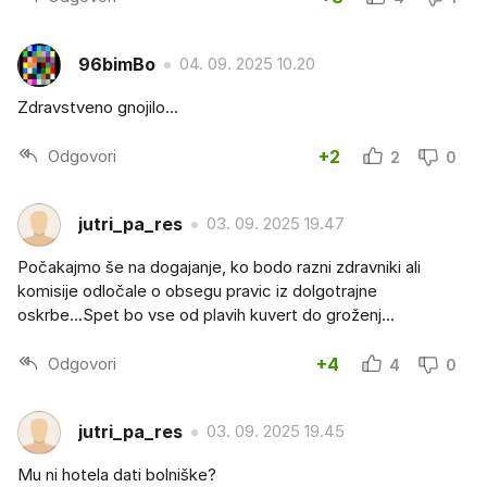
96bimBo
04. 09. 2025 10.20
Zdravstveno gnojilo...
Odgovori
+2
2
0
jutri_pa_res
03. 09. 2025 19.47
Počakajmo še na dogajanje, ko bodo razni zdravniki ali
komisije odločale o obsegu pravic iz dolgotrajne
oskrbe...Spet bo vse od plavih kuvert do groženj...
Odgovori
+4
4
0
jutri_pa_res
03. 09. 2025 19.45
Mu ni hotela dati bolniške?