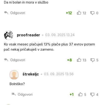
Da ni bolan in mora v službo
Odgovori
+12
12
0
proofreader
03. 09. 2025 13.24
Ko vsak mesec plačuješ 13% plače plus 37 evrov potem
pač nekaj pričakuješ v zameno.
Odgovori
+8
13
5
štrekeljc
03. 09. 2025 13.56
Bolniško?
Odgovori
+1
5
4