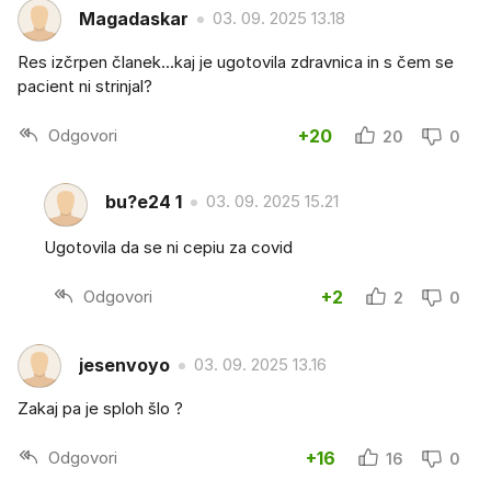
Magadaskar
03. 09. 2025 13.18
Res izčrpen članek...kaj je ugotovila zdravnica in s čem se
pacient ni strinjal?
Odgovori
+20
20
0
bu?e24 1
03. 09. 2025 15.21
Ugotovila da se ni cepiu za covid
Odgovori
+2
2
0
jesenvoyo
03. 09. 2025 13.16
Zakaj pa je sploh šlo ?
Odgovori
+16
16
0