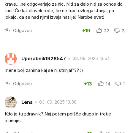
krave....ne odgovarjajo za nič. Niti za delo niti za odnos do
ljudi! Če kaj človek reče, če ne trpi težkega stanja, pa
jokajo, da se nad njimi izvaja nasilje! Narobe svet!
Odgovori
+19
22
3
Uporabnik1928547
03. 09. 2025 13.54
mene bolj zanima kaj se ni strinjal??? :)
Odgovori
+13
14
1
Lens
03. 09. 2025 13.38
Kdo je tu zdravnik? Naj potem poišče drugo in tretje
mnenje.