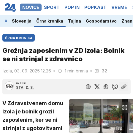
NOVICE
ŠPORT
POP IN
POPKAST
VREME
Slovenija
Črna kronika
Tujina
Gospodarstvo
Znano
ČRNA KRONIKA
Grožnja zaposlenim v ZD Izola: Bolnik
se ni strinjal z zdravnico
Izola, 03. 09. 2025 12.26
1 min branja
32
AVTOR:
STA
D. S.
V Zdravstvenem domu
Izola je bolnik grozil
zaposlenim, ker se ni
strinjal z ugotovitvami