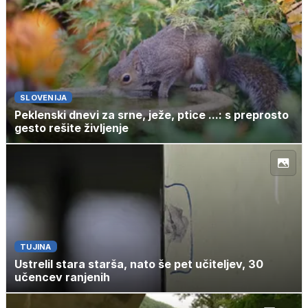
SLOVENIJA
Peklenski dnevi za srne, ježe, ptice ...: s preprosto
gesto rešite življenje
TUJINA
Ustrelil stara starša, nato še pet učiteljev, 30
učencev ranjenih