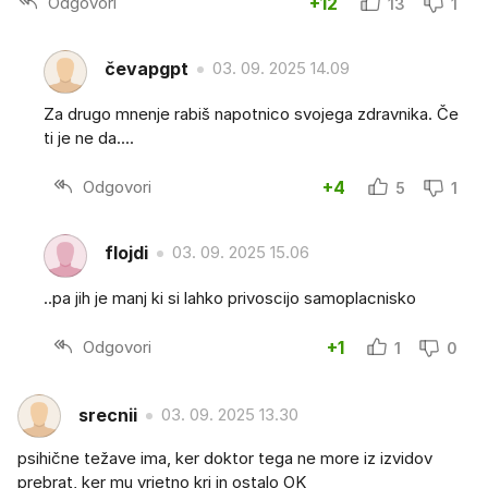
Odgovori
+12
13
1
čevapgpt
03. 09. 2025 14.09
Za drugo mnenje rabiš napotnico svojega zdravnika. Če
ti je ne da....
Odgovori
+4
5
1
flojdi
03. 09. 2025 15.06
..pa jih je manj ki si lahko privoscijo samoplacnisko
Odgovori
+1
1
0
srecnii
03. 09. 2025 13.30
psihične težave ima, ker doktor tega ne more iz izvidov
prebrat, ker mu vrjetno kri in ostalo OK