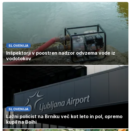
SLOVENIJA
Inšpektorji v poostren nadzor odvzema vode iz
vodotokov
SLOVENIJA
Lažni policist na Brniku več kot leto in pol, opremo
kupil na Bolhi