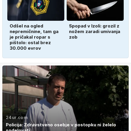
Odšel na ogled
Spopad v Izoli: grozil z
nepremičnine, tam ga
nožem zaradi umivanja
je pričakal ropar s
zob
pištolo: ostal brez
30.000 evrov
24ur.com
Policija: Zdravstveno osebje v postopku ni želelo
sodelovati