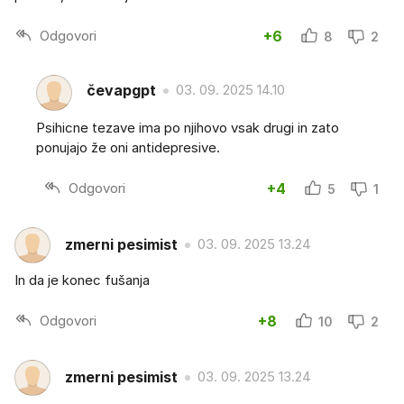
Odgovori
+6
8
2
čevapgpt
03. 09. 2025 14.10
Psihicne tezave ima po njihovo vsak drugi in zato
ponujajo že oni antidepresive.
Odgovori
+4
5
1
zmerni pesimist
03. 09. 2025 13.24
In da je konec fušanja
Odgovori
+8
10
2
zmerni pesimist
03. 09. 2025 13.24