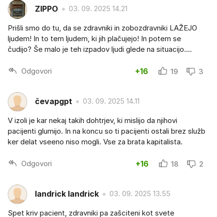
ZIPPO
03. 09. 2025 14.21
Prišli smo do tu, da se zdravniki in zobozdravniki LAŽEJO
ljudem! In to tem ljudem, ki jih plačujejo! In potem se
čudijo? Še malo je teh izpadov ljudi glede na situacijo....
Odgovori
+16
19
3
čevapgpt
03. 09. 2025 14.11
V izoli je kar nekaj takih dohtrjev, ki mislijo da njihovi
pacijenti glumijo. In na koncu so ti pacijenti ostali brez služb
ker delat vseeno niso mogli. Vse za brata kapitalista.
Odgovori
+16
18
2
landrick landrick
03. 09. 2025 13.55
Spet kriv pacient, zdravniki pa zašciteni kot svete