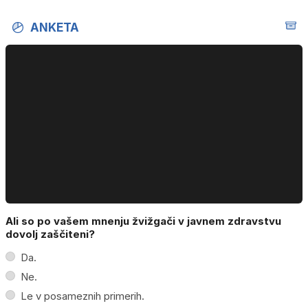
ANKETA
Ali so po vašem mnenju žvižgači v javnem zdravstvu
dovolj zaščiteni?
Da.
Ne.
Le v posameznih primerih.