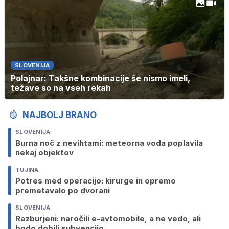
SLOVENIJA
Polajnar: Takšne kombinacije še nismo imeli,
težave so na vseh rekah
NAJBOLJ BRANO
SLOVENIJA
Burna noč z nevihtami: meteorna voda poplavila
nekaj objektov
TUJINA
Potres med operacijo: kirurge in opremo
premetavalo po dvorani
SLOVENIJA
Razburjeni: naročili e-avtomobile, a ne vedo, ali
bodo dobili subvencijo