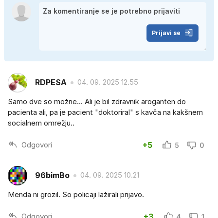
Prijavi se
RDPESA
04. 09. 2025 12.55
Samo dve so možne... Ali je bil zdravnik aroganten do
pacienta ali, pa je pacient "doktoriral" s kavča na kakšnem
socialnem omrežju..
Odgovori
+5
5
0
96bimBo
04. 09. 2025 10.21
Menda ni grozil. So policaji lažirali prijavo.
Odgovori
+3
4
1