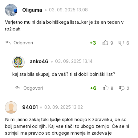
Oliguma
03. 09. 2025 13.08
Verjetno mu ni dala bolniškega lista..ker je že en teden v
rožicah.
Odgovori
+3
9
6
anko46
03. 09. 2025 13.14
kaj sta bila skupaj, da veš? ti si dobil bolniški list?
Odgovori
+6
8
2
94001
03. 09. 2025 13.02
Ni mi jasno zakaj taki ljudje sploh hodijo k zdravniku, če so
bolj pametni od njih. Kaj vse tlači to ubogo zemljo. Če se ni
strinjal ima pravico so drugega mnenja in zadeva je