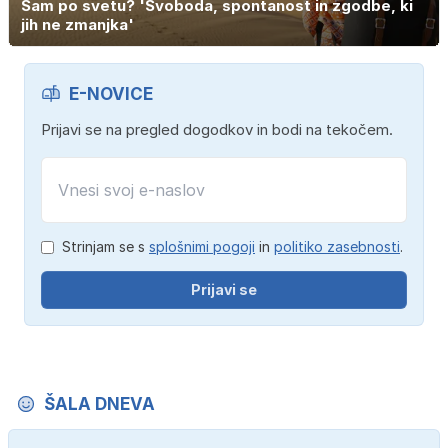
Sam po svetu? 'Svoboda, spontanost in zgodbe, ki
jih ne zmanjka'
E-NOVICE
Prijavi se na pregled dogodkov in bodi na tekočem.
Strinjam se s
splošnimi pogoji
in
politiko zasebnosti
.
Prijavi se
ŠALA DNEVA