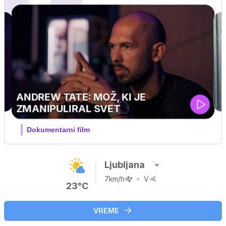
MOJ PRIJATELJ PINGVIN
Film meseca / družinski, pustolovski
Ljubljana
7km/h
V
23°C
VREME