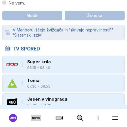
Ne vem.
Moški
Ženska
V Mariboru iščejo žvižgača in 'skrivajo nepravilnosti'?
'Sistemski izziv'
TV SPORED
Super krila
08.15 - 08.40
Toma
07.30 - 08.55
Jesen v vinogradu
06.45 - 08.20
Veliki pokovci
08.00 - 08.20