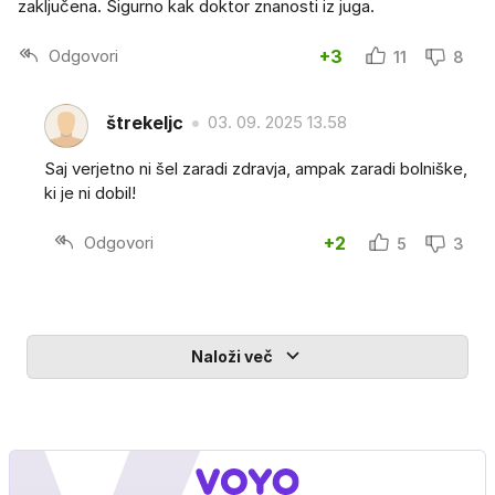
zaključena. Sigurno kak doktor znanosti iz juga.
Odgovori
+3
11
8
štrekeljc
03. 09. 2025 13.58
Saj verjetno ni šel zaradi zdravja, ampak zaradi bolniške,
ki je ni dobil!
Odgovori
+2
5
3
Naloži več