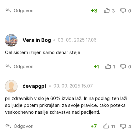
Odgovori
+3
3
0
Vera in Bog
03. 09. 2025 17.06
Cel sistem izrijen samo denar šteje
Odgovori
+1
1
0
čevapgpt
03. 09. 2025 15.07
pri zdravnikih v slo je 60% izvida laž. In na podlagi teh laži
so ljudje potem prikrajšani za svoje pravice. tako poteka
vsakodnevno nasilje zdravstva nad pacijenti.
Odgovori
+7
11
4