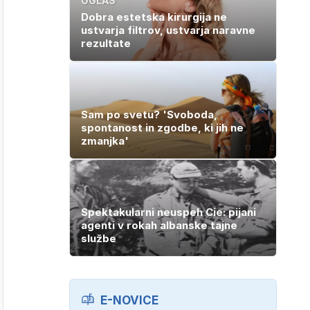
OGLAS
Dobra estetska kirurgija ne
ustvarja filtrov, ustvarja naravne
rezultate
Sam po svetu? 'Svoboda,
spontanost in zgodbe, ki jih ne
zmanjka'
Spektakularni neuspeh Cie: pijani
agenti v rokah albanske tajne
službe
E-NOVICE