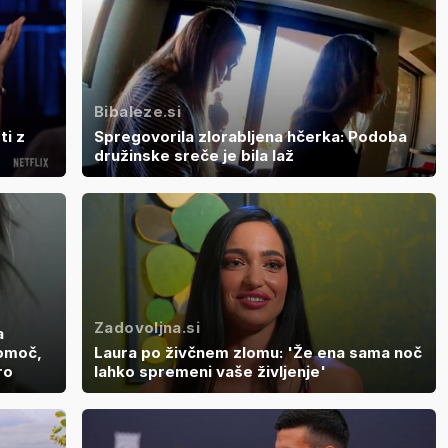
Bibaleze.si
ti z
Spregovorila zlorabljena hčerka: Podoba
družinske sreče je bila laž
Zadovoljna.si
a
pomoč,
Laura po živčnem zlomu: 'Že ena sama noč
ro
lahko spremeni vaše življenje'