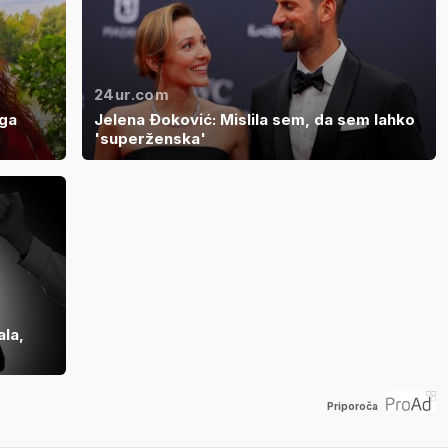
24ur.com
ega
Jelena Đoković: Mislila sem, da sem lahko
'superženska'
ala,
Priporoča