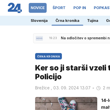
NOVICE
ŠPORT
POP IN
POPKAS
Slovenija
Črna kronika
Tujina
G
19.52
Množičen padec: na tleh Go
19.23
Na odločitev o spremembi n
ČRNA KRONIKA
Ker so ji starši vzeli 
Policijo
Brežice , 03. 09. 2024 13.07
2 m
14-l
malt