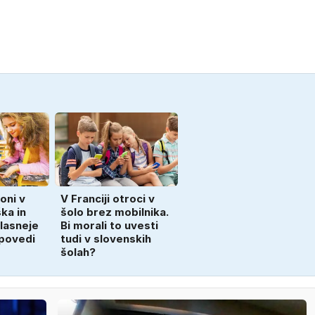
oni v
V Franciji otroci v
ka in
šolo brez mobilnika.
glasneje
Bi morali to uvesti
epovedi
tudi v slovenskih
šolah?