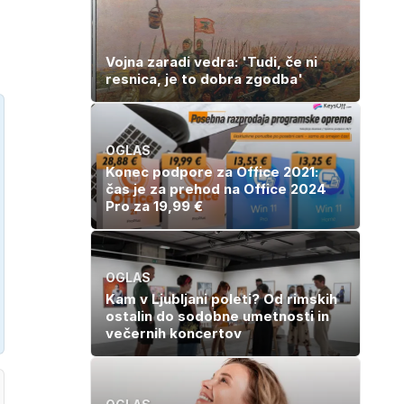
Vojna zaradi vedra: 'Tudi, če ni
resnica, je to dobra zgodba'
OGLAS
Konec podpore za Office 2021:
čas je za prehod na Office 2024
Pro za 19,99 €
OGLAS
Kam v Ljubljani poleti? Od rimskih
ostalin do sodobne umetnosti in
večernih koncertov