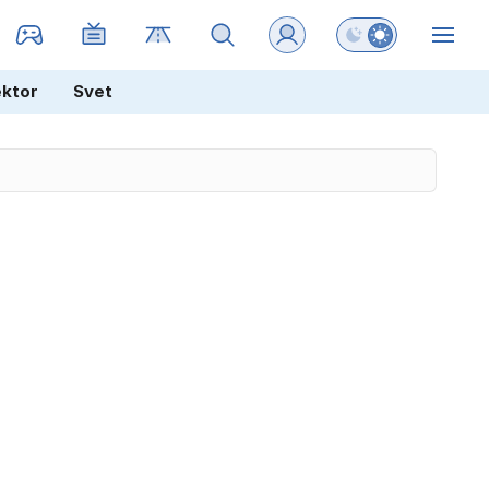
Preklopi barvni na
ZIN
ektor
Svet