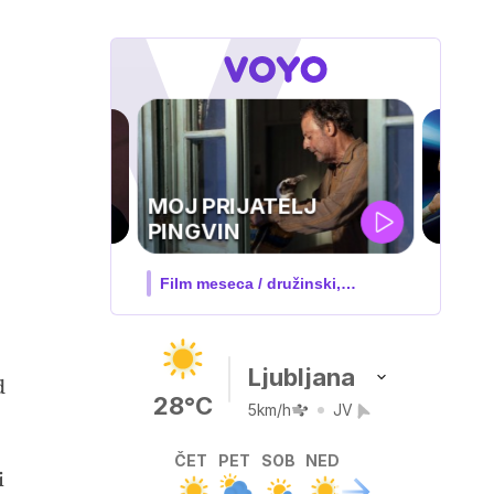
UEFA
SUPERPOKAL
V živo na VOYO: sreda ob 20.30
Ljubljana
d
28°C
5km/h
JV
ČET
PET
SOB
NED
i