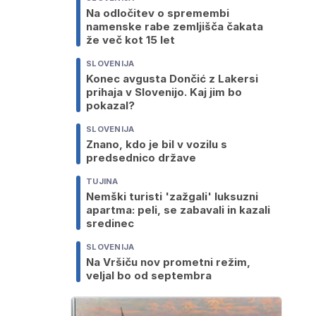
Na odločitev o spremembi
namenske rabe zemljišča čakata
že več kot 15 let
SLOVENIJA
Konec avgusta Dončić z Lakersi
prihaja v Slovenijo. Kaj jim bo
pokazal?
SLOVENIJA
Znano, kdo je bil v vozilu s
predsednico države
TUJINA
Nemški turisti 'zažgali' luksuzni
apartma: peli, se zabavali in kazali
sredinec
SLOVENIJA
Na Vršiču nov prometni režim,
veljal bo od septembra