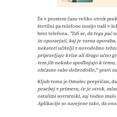
Že v prostem času veliko otrok pre
številni pa telefone nosijo tudi v š
brez telefona.
"Zdi se, da tega pač
in opozarjati, kaj je varna uporaba,
nekateri učitelji z novodobno tehni
pripravljajo kvize ali drugo učno g
tem jih nekako spodbujajo k temu, 
občasno rabo dobrodošlo,"
pravi za
Kljub temu je Omulec prepričan, da 
posebej v primeru, če je otrok, mla
ostalimi sovrstniki, saj vedno malo 
Aplikacije so narejene tako, da en