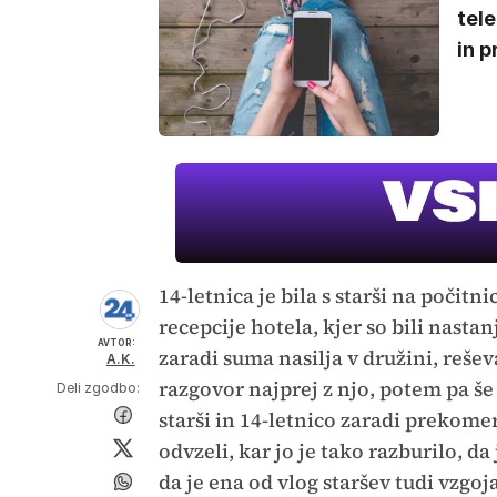
tel
in p
14-letnica je bila s starši na počitnic
recepcije hotela, kjer so bili nastan
AVTOR:
zaradi suma nasilja v družini, reševa
A.K.
razgovor najprej z njo, potem pa še s
Deli zgodbo:
starši in 14-letnico zaradi prekome
odvzeli, kar jo je tako razburilo, da 
da je ena od vlog staršev tudi vzgo