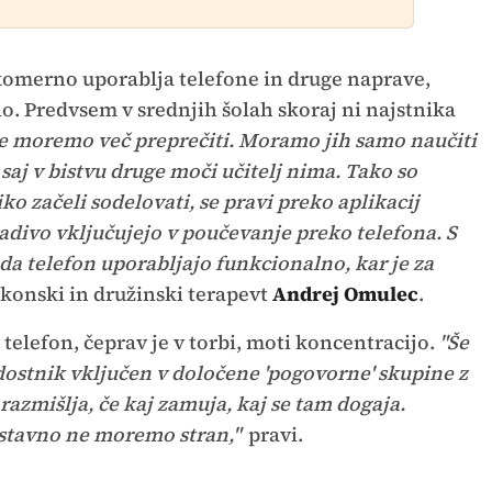
komerno uporablja telefone in druge naprave,
olo. Predvsem v srednjih šolah skoraj ni najstnika
 ne moremo več preprečiti. Moramo jih samo naučiti
 saj v bistvu druge moči učitelj nima. Tako so
ko začeli sodelovati, se pravi preko aplikacij
radivo vključujejo v poučevanje preko telefona. S
da telefon uporabljajo funkcionalno, kar je za
konski in družinski terapevt
Andrej Omulec
.
telefon, čeprav je v torbi, moti koncentracijo.
"Še
dostnik vključen v določene 'pogovorne' skupine z
razmišlja, če kaj zamuja, kaj se tam dogaja.
ostavno ne moremo stran,"
pravi.