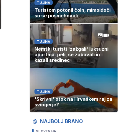
TUJINA
Turistom potonil čoln, mimoidoči
so se posmehovali
TUJINA
Nemški turisti 'zažgali' luksuzni
apartma: peli, se zabavali in
kazali sredinec
TUJINA
'Skrivni' otok na Hrvaškem raj za
svingerje?
NAJBOLJ BRANO
SLOVENIJA