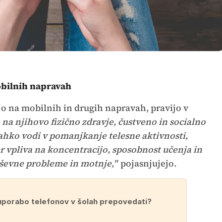
obilnih napravah
jo na mobilnih in drugih napravah, pravijo v
 na njihovo fizično zdravje, čustveno in socialno
 lahko vodi v pomanjkanje telesne aktivnosti,
er vpliva na koncentracijo, sposobnost učenja in
ševne probleme in motnje,"
pojasnjujejo.
 uporabo telefonov v šolah prepovedati?