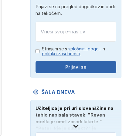
Prijavi se na pregled dogodkov in bodi
na tekočem.
Strinjam se s
splošnimi pogoji
in
politiko zasebnosti
.
Prijavi se
ŠALA DNEVA
Učiteljica je pri uri slovenščine na
tablo napisala stavek: "Reven
moški je umrl zaradi lakote."
"Peter, kje je subjekt?" je
vprašala. "Verjetno na