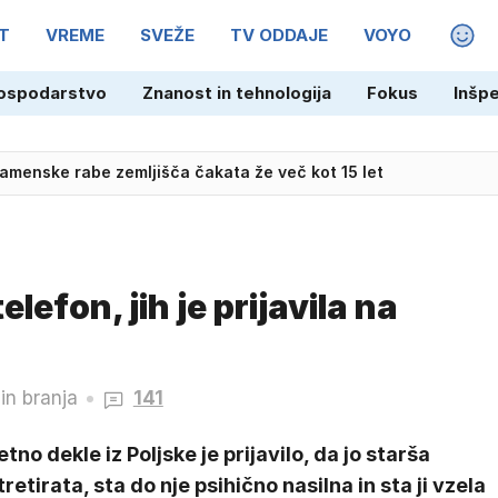
T
VREME
SVEŽE
TV ODDAJE
VOYO
MAGA
ospodarstvo
Znanost in tehnologija
Fokus
Inšp
vekar in Pogačarjev moštveni kolega Almeida
amenske rabe zemljišča čakata že več kot 15 let
telefon, jih je prijavila na
in branja
141
etno dekle iz Poljske je prijavilo, da jo starša
retirata, sta do nje psihično nasilna in sta ji vzela