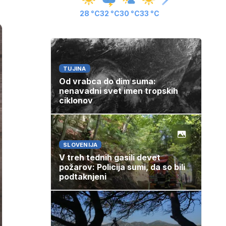
28 °C
32 °C
30 °C
33 °C
TUJINA
Od vrabca do dim suma:
nenavadni svet imen tropskih
ciklonov
SLOVENIJA
V treh tednih gasili devet
požarov: Policija sumi, da so bili
podtaknjeni