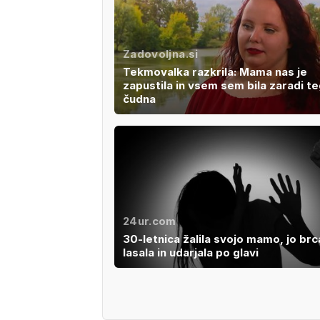
Zadovoljna.si
Tekmovalka razkrila: Mama nas je
zapustila in vsem sem bila zaradi t
čudna
24ur.com
30-letnica žalila svojo mamo, jo brc
lasala in udarjala po glavi