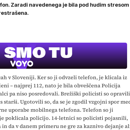
efon. Zaradi navedenega je bila pod hudim stresom
restrašena.
ah v Sloveniji. Ker so ji odvzeli telefon, je klicala iz
jeni – najprej 112, nato je bila obveščena Policija
lci pa niso posredovali. Brežiški policisti so opravili
 starši. Ugotovili so, da se je zgodil vzgojni spor me
rne uporabe mobilnega telefona. Telefon so ji
je poklicala policijo. 14-letnici so policisti pojasnili,
ja in da v danem primeru ne gre za kaznivo dejanje al