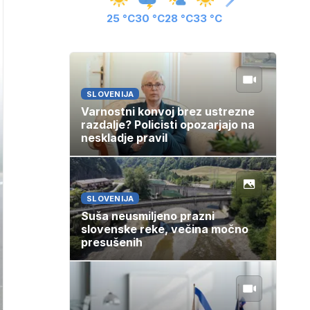
25 °C
30 °C
28 °C
33 °C
SLOVENIJA
Varnostni konvoj brez ustrezne
razdalje? Policisti opozarjajo na
neskladje pravil
SLOVENIJA
Suša neusmiljeno prazni
slovenske reke, večina močno
presušenih