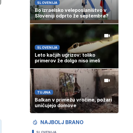
SLOVENIJA
Bo izraelsko veleposlaništvo v
Sloveniji odprto že septembra?
SLOVENIJA
Leto kačjih ugrizov: toliko
primerov že dolgo niso imeli
TUJINA
Balkan v primežu vročine, požari
uničujejo domove
NAJBOLJ BRANO
SLOVENIJA