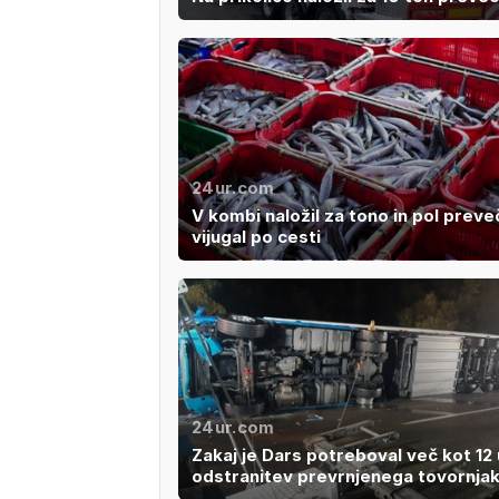
24ur.com
V kombi naložil za tono in pol preveč
vijugal po cesti
24ur.com
Zakaj je Dars potreboval več kot 12 
odstranitev prevrnjenega tovornja