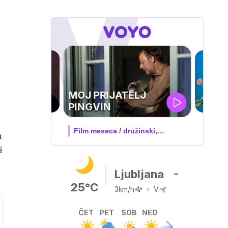
IQ 160
Nova hrvaška serija
n
i
Ljubljana
25°C
3km/h
V
ČET
PET
SOB
NED