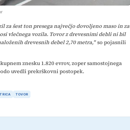
or
zil za šest ton presega največjo dovoljeno maso in za
osi vlečnega vozila. Tovor z drevesnimi debli ni bil
 naloženih drevesnih debel 2,70 metra,"
so pojasnili
 v skupnem znesku 1.820 evrov, zoper samostojnega
a bodo uvedli prekrškovni postopek.
TRICA
TOVOR