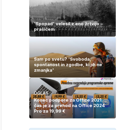
'Spopad' velesil z eno žrtvijo –
prašičem
Sam po svetu? 'Svoboda,
spontanost in zgodbe, ki jih ne
zmanjka'
OGLAS
Konec podpore za Office 2021:
čas je za prehod na Office 2024
Pro za 19,99 €