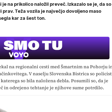
i je na prikolico naložil preveč. Izkazalo se je, da so
i prav. Teža vozila je največjo dovoljeno maso
egla kar za šest ton.
tekal na regionalni cesti med Šmartnim na Pohorju i
učinkovitega. V naselju Slovenska Bistrica so policist
i katerega so bila naložena debla. Posumili so, da je
č in odrejeno tehtanje je njihove sume potrdilo.