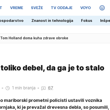
T
VREME
SVEŽE
TV ODDAJE
VOYO
MAGA
 Tom Holland doma kuha zdrave obroke
ospodarstvo
Znanost in tehnologija
Fokus
Inšp
ili v vozilo varovane osebe, sta postali javni osebi'
toliko debel, da ga je to stalo
1 min branja
67
o mariborski prometni policisti ustavili voznika
rnjaka, ki je prevažal drevesna debla, so posumili,