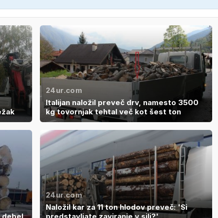
24ur.com
Italijan naložil preveč drv, namesto 3500
ežak
kg tovornjak tehtal več kot šest ton
24ur.com
Naložil kar za 11 ton hlodov preveč: 'Si
č debel
predstavljate zaviranje v sili?'