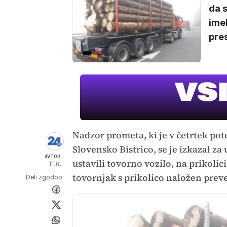
da s
imel
pres
Nadzor prometa, ki je v četrtek po
Slovensko Bistrico, se je izkazal za 
AVTOR:
ustavili tovorno vozilo, na prikolic
T.H.
tovornjak s prikolico naložen preve
Deli zgodbo: