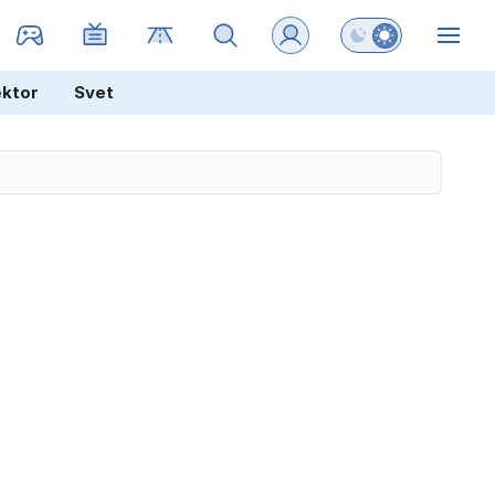
Preklopi barvni na
ZIN
ektor
Svet