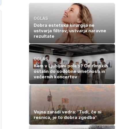
OGLAS
Dobra estetska kirurgija ne
ustvarja filtrov, ustvarja naravne
rezultate
OGLAS
Kam v Ljubljani poleti? Od rimskih
ostalin do sodobne umetnosti in
večernih koncertov
Vojna zaradi vedra: 'Tudi, če ni
resnica, je to dobra zgodba'