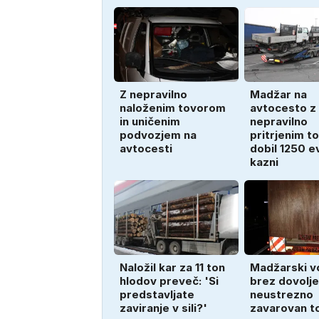
Z nepravilno
Madžar na
naloženim tovorom
avtocesto z
in uničenim
nepravilno
podvozjem na
pritrjenim t
avtocesti
dobil 1250 e
kazni
Naložil kar za 11 ton
Madžarski v
hlodov preveč: 'Si
brez dovolje
predstavljate
neustrezno
zaviranje v sili?'
zavarovan t