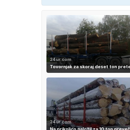
24ur.com
Tovornjak za skoraj deset ton pret
24ur.com
Na prikolico naložil za 10 ton preve