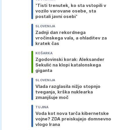
'Tisti trenutek, ko sta vstopili v
vozilo varovane osebe, sta
postali javni osebi'
SLOVENIJA
Zadnji dan rekordnega
vročinskega vala, a ohladitev za
kratek čas
KOŠARKA
Zgodovinski korak: Aleksander
Sekulić na klopi katalonskega
giganta
SLOVENIJA
Vlada razglasila nižjo stopnjo
tveganja, krška nuklearka
zmanjšuje moč
TUJINA
Voda kot nova tarča kibernetske
vojne? ZDA preiskujejo domnevno
vlogo Irana