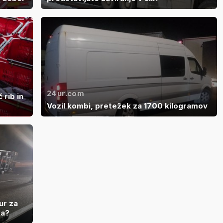
24ur.com
 rib in
Vozil kombi, pretežek za 1700 kilogramov
ur za
ka?