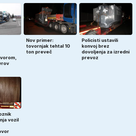
Nov primer:
Policisti ustavili
tovornjak tehtal 10
konvoj brez
ton preveč
dovoljenja za izredni
ovorom,
prevoz
vrov
oznik
nja vozil
ovor