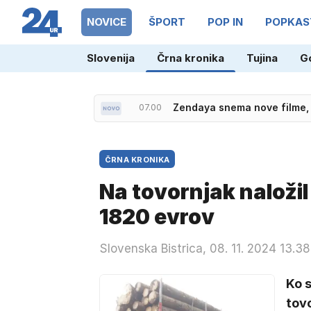
NOVICE
ŠPORT
POP IN
POPKAS
07.00
Zendaya snema nove filme,
Slovenija
Črna kronika
Tujina
G
07.00
'Tisti trenutek, ko sta vstop
ČRNA KRONIKA
Na tovornjak naložil 
1820 evrov
Slovenska Bistrica, 08. 11. 2024 13.38
Ko s
tovo