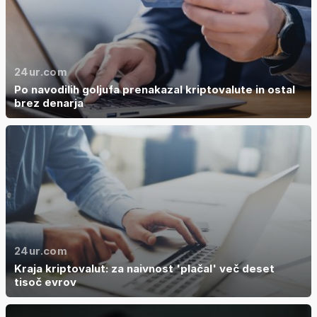
24ur.com
Po navodilih goljufa prenakazal kriptovalute in ostal
brez denarja
24ur.com
Kraja kriptovalut: za naivnost 'plačal' več deset
tisoč evrov