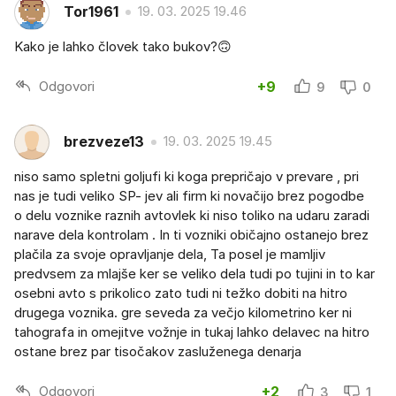
Tor1961
19. 03. 2025 19.46
Kako je lahko človek tako bukov?🙃
Odgovori
+9
9
0
brezveze13
19. 03. 2025 19.45
niso samo spletni goljufi ki koga prepričajo v prevare , pri
nas je tudi veliko SP- jev ali firm ki novačijo brez pogodbe
o delu voznike raznih avtovlek ki niso toliko na udaru zaradi
narave dela kontrolam . In ti vozniki običajno ostanejo brez
plačila za svoje opravljanje dela, Ta posel je mamljiv
predvsem za mlajše ker se veliko dela tudi po tujini in to kar
osebni avto s prikolico zato tudi ni težko dobiti na hitro
drugega voznika. gre seveda za večjo kilometrino ker ni
tahografa in omejitve vožnje in tukaj lahko delavec na hitro
ostane brez par tisočakov zasluženega denarja
Odgovori
+2
3
1