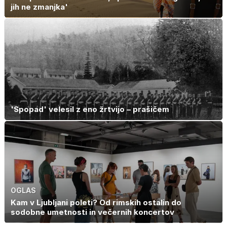
jih ne zmanjka'
'Spopad' velesil z eno žrtvijo – prašičem
OGLAS
Kam v Ljubljani poleti? Od rimskih ostalin do
sodobne umetnosti in večernih koncertov