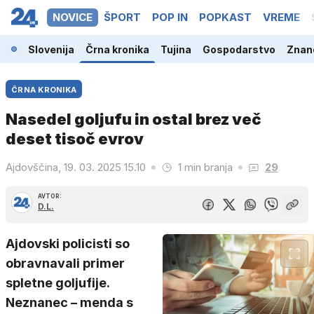
NOVICE
ŠPORT
POP IN
POPKAST
VREME
Slovenija
Črna kronika
Tujina
Gospodarstvo
Znano
ČRNA KRONIKA
Nasedel goljufu in ostal brez več
deset tisoč evrov
Ajdovščina, 19. 03. 2025 15.10
1 min branja
29
AVTOR:
D.L.
Ajdovski policisti so
obravnavali primer
spletne goljufije.
Neznanec – menda s