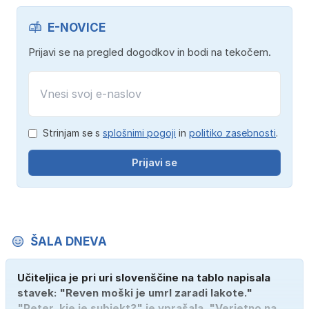
E-NOVICE
Prijavi se na pregled dogodkov in bodi na tekočem.
Strinjam se s
splošnimi pogoji
in
politiko zasebnosti
.
Prijavi se
ŠALA DNEVA
Učiteljica je pri uri slovenščine na tablo napisala
stavek: "Reven moški je umrl zaradi lakote."
"Peter, kje je subjekt?" je vprašala. "Verjetno na