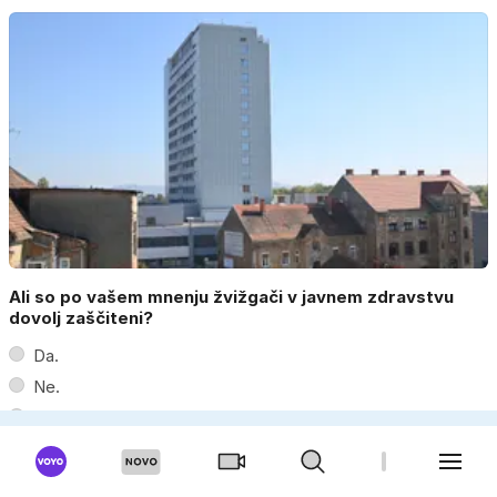
Ali so po vašem mnenju žvižgači v javnem zdravstvu
dovolj zaščiteni?
Da.
Ne.
Le v posameznih primerih.
Ne vem.