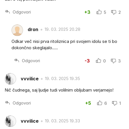
Odgovori
+3
5
2
dron
19. 03. 2025 20.28
Odkar več nisi prva ritoliznica pri svojem idolu se ti bo
dokončno skeglajalo.....
Odgovori
-3
0
3
vvvilice
19. 03. 2025 19.35
Nič čudnega, saj ljudje tudi volilnim obljubam verjamejo!
Odgovori
+5
6
1
vvvilice
19. 03. 2025 19.33