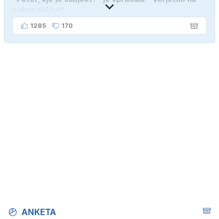
pokopališču!"
1285
170
ANKETA