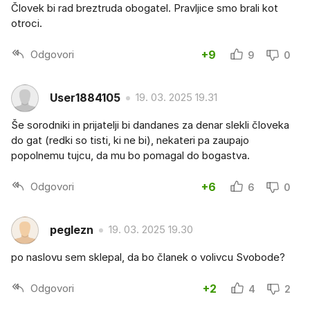
Človek bi rad breztruda obogatel. Pravljice smo brali kot
otroci.
Odgovori
+9
9
0
User1884105
19. 03. 2025 19.31
Še sorodniki in prijatelji bi dandanes za denar slekli človeka
do gat (redki so tisti, ki ne bi), nekateri pa zaupajo
popolnemu tujcu, da mu bo pomagal do bogastva.
Odgovori
+6
6
0
peglezn
19. 03. 2025 19.30
po naslovu sem sklepal, da bo članek o volivcu Svobode?
Odgovori
+2
4
2