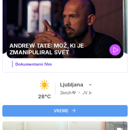
MOJ PRIJATELJ PINGVIN
Film meseca / družinski, pustolovski
Ljubljana
2km/h
JV
28°C
VREME