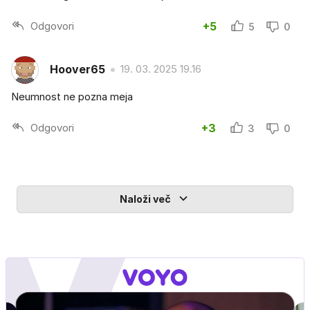
Odgovori
+5
5
0
Hoover65
19. 03. 2025 19.16
Neumnost ne pozna meja
Odgovori
+3
3
0
Naloži več