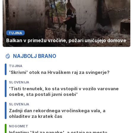
TUJINA
Balkan v primežu vročine, požari uničujejo domove
NAJBOLJ BRANO
TUJINA
'Skrivni' otok na Hrvaškem raj za svingerje?
SLOVENIJA
'Tisti trenutek, ko sta vstopili v vozilo varovane
osebe, sta postali javni osebi'
SLOVENIJA
Zadnji dan rekordnega vročinskega vala, a
ohladitev za kratek čas
NOGOMET
Infantinu 'žal za napake', a ostaja na mestu