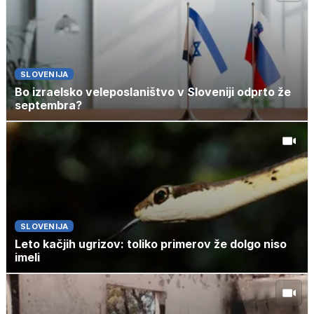
SLOVENIJA
Bo izraelsko veleposlaništvo v Sloveniji odprto že
septembra?
SLOVENIJA
Leto kačjih ugrizov: toliko primerov že dolgo niso
imeli