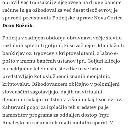
opravil več transakcij z njegovega na druge bančne
račune in ga oškodoval za več deset tisoč evrov, je
sporočil predstavnik Policijske uprave Nova Gorica
Dean Božnik
.
Policija v zadnjem obdobju obravnava večje število
različnih spletnih goljufij, ki se začnejo s klici lažnih
bankirjev oz. trgovcev s kriptovalutami, z lažno e-
pošto v imenu bančnih ustanov ipd. Goljufi kličejo
na naključne telefonske številke in se lažno
predstavljajo kot uslužbenci znanih menjalnic
kriptovalut. Oškodovancem običajno v polomljeni
slovenščini zagotavljajo, da jih na virtualni
denarnici čakajo sredstva v višini nekaj tisoč evrov.
Zahtevani pogoj za izplačilo teh sredstev pa je
namestitev programa za oddaljen dostop (npr.
Anydesk) na računalnik in/ali mobilni aparat. V