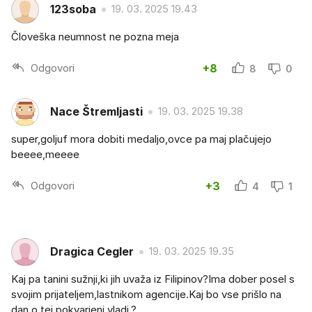
123soba
19. 03. 2025 19.43
Človeška neumnost ne pozna meja
Odgovori
+8
8
0
Nace Štremljasti
19. 03. 2025 19.38
super,goljuf mora dobiti medaljo,ovce pa maj plačujejo
beeee,meeee
Odgovori
+3
4
1
Dragica Cegler
19. 03. 2025 19.35
Kaj pa tanini sužnji,ki jih uvaža iz Filipinov?Ima dober posel s
svojim prijateljem,lastnikom agencije.Kaj bo vse prišlo na
dan o tej pokvarjeni vladi.?