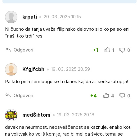
krpati
20. 03. 2025 10.15
Ni čudno da tanja uvaža filipinsko delovno silo ko pa so eni
"naši tko trdi" res
Odgovori
+1
1
0
Kfgjfcbh
19. 03. 2025 20.59
Pa kdo pri milem bogu še ti danes kaj da ali šenka-utopija!
Odgovori
+4
4
0
medŠihtom
19. 03. 2025 20.18
davek na neumnost. neosveščenost se kaznuje. enako kot
na volitvak ko voliš komije, rad bi mel pa švico. temu se