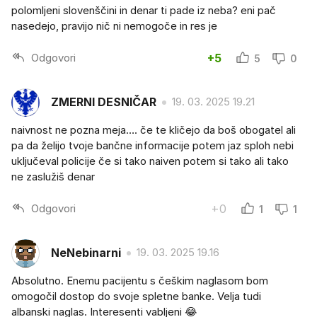
polomljeni slovenščini in denar ti pade iz neba? eni pač
nasedejo, pravijo nič ni nemogoče in res je
Odgovori
+5
5
0
ZMERNI DESNIČAR
19. 03. 2025 19.21
naivnost ne pozna meja…. če te kličejo da boš obogatel ali
pa da želijo tvoje bančne informacije potem jaz sploh nebi
uključeval policije če si tako naiven potem si tako ali tako
ne zaslužiš denar
Odgovori
+0
1
1
NeNebinarni
19. 03. 2025 19.16
Absolutno. Enemu pacijentu s češkim naglasom bom
omogočil dostop do svoje spletne banke. Velja tudi
albanski naglas. Interesenti vabljeni 😂