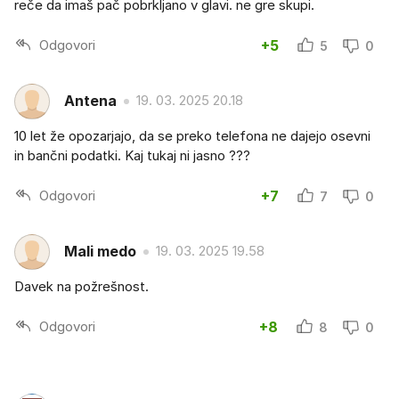
reče da imaš pač pobrkljano v glavi. ne gre skupi.
Odgovori
+5
5
0
Antena
19. 03. 2025 20.18
10 let že opozarjajo, da se preko telefona ne dajejo osevni
in bančni podatki. Kaj tukaj ni jasno ???
Odgovori
+7
7
0
Mali medo
19. 03. 2025 19.58
Davek na požrešnost.
Odgovori
+8
8
0