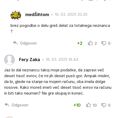
medŠihtom
19. 03. 2025 20.20
brez pogodbe o delu greš delat za totalnega neznanca
?
Odgovori
+2
2
0
Fery Zaka
19. 03. 2025 19.44
Jaz bi dal neznancu takoj moje podatke, da zapravi več
deset tisoč evrov, če mi jih deset pusti gor. Ampak mislim,
da bi, glede na stanje na mojem računu, oba imela dolge
nosove. Kako moreš imeti več deset tisoč evrov na računu
in biti tako neumen? Ne gre skupaj in konec.
Odgovori
+10
10
0