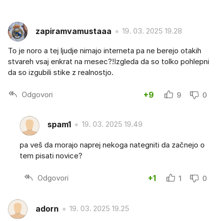
zapiramvamustaaa
19. 03. 2025 19.28
To je noro a tej ljudje nimajo interneta pa ne berejo otakih
stvareh vsaj enkrat na mesec?!Izgleda da so tolko pohlepni
da so izgubili stike z realnostjo.
Odgovori
+9
9
0
spam1
19. 03. 2025 19.49
pa veš da morajo naprej nekoga nategniti da začnejo o
tem pisati novice?
Odgovori
+1
1
0
adorn
19. 03. 2025 19.25