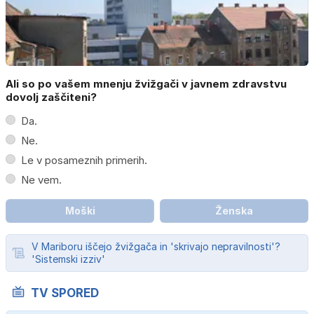
Ali so po vašem mnenju žvižgači v javnem zdravstvu
dovolj zaščiteni?
Da.
Ne.
Le v posameznih primerih.
Ne vem.
Moški
Ženska
V Mariboru iščejo žvižgača in 'skrivajo nepravilnosti'?
'Sistemski izziv'
TV SPORED