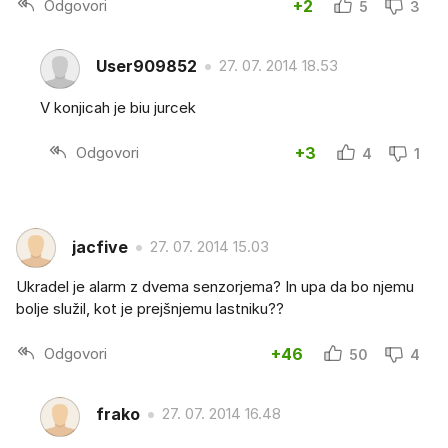
Odgovori
+2
5
3
User909852
27. 07. 2014 18.53
V konjicah je biu jurcek
Odgovori
+3
4
1
jacfive
27. 07. 2014 15.03
Ukradel je alarm z dvema senzorjema? In upa da bo njemu
bolje služil, kot je prejšnjemu lastniku??
Odgovori
+46
50
4
frako
27. 07. 2014 16.48