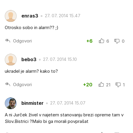
enras3
27. 07. 2014 15.47
Otrosko sobo in alarm?? ;)
Odgovori
+6
6
0
bebo3
27. 07. 2014 15.10
ukradel je alarm? kako to?
Odgovori
+20
21
1
binmister
27. 07. 2014 15.07
A ni Jurček živel v najetem stanovanju brezi opreme tam v
Slov.Bistrici ?Malo bi ga morali povprašat