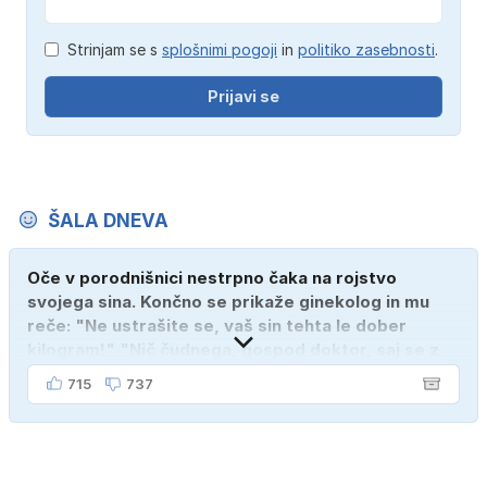
Strinjam se s
splošnimi pogoji
in
politiko zasebnosti
.
Prijavi se
ŠALA DNEVA
Oče v porodnišnici nestrpno čaka na rojstvo
svojega sina. Končno se prikaže ginekolog in mu
reče: "Ne ustrašite se, vaš sin tehta le dober
kilogram!" "Nič čudnega, gospod doktor, saj se z
ženo poznava šele tri mesece."
715
737