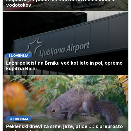
vodotokov
SLOVENIJA
Lažni policist na Brniku več kot leto in pol, opremo
kupil na Bolhi
SLOVENIJA
Peklenski dnevi za srne, ježe, ptice ...: s preprosto