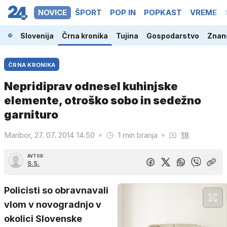
NOVICE
ŠPORT
POP IN
POPKAST
VREME
Slovenija
Črna kronika
Tujina
Gospodarstvo
Znano
ČRNA KRONIKA
Nepridiprav odnesel kuhinjske
elemente, otroško sobo in sedežno
garnituro
Maribor, 27. 07. 2014 14.50
1 min branja
18
AVTOR:
S.S.
Policisti so obravnavali
vlom v novogradnjo v
okolici Slovenske