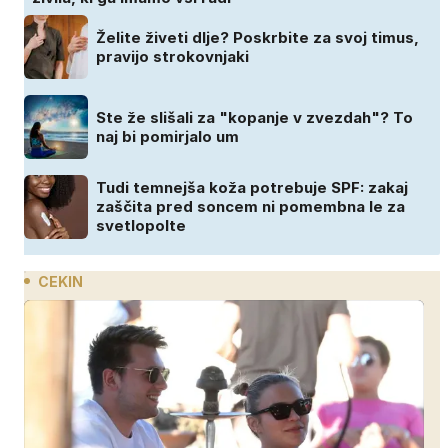
Želite živeti dlje? Poskrbite za svoj timus,
pravijo strokovnjaki
Ste že slišali za "kopanje v zvezdah"? To
naj bi pomirjalo um
Tudi temnejša koža potrebuje SPF: zakaj
zaščita pred soncem ni pomembna le za
svetlopolte
CEKIN