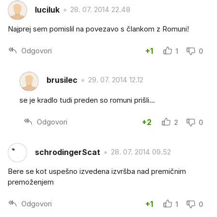
luciluk
28. 07. 2014 22.48
Najprej sem pomislil na povezavo s člankom z Romuni!
Odgovori
+1
1
0
brusilec
29. 07. 2014 12.12
se je kradlo tudi preden so romuni prišli...
Odgovori
+2
2
0
schrodingerScat
28. 07. 2014 09.52
Bere se kot uspešno izvedena izvršba nad premičnim
premoženjem
Odgovori
+1
1
0