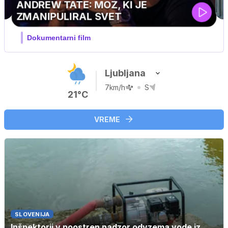
MOJ PRIJATELJ PINGVIN
Film meseca / družinski, pustolovski
Ljubljana
7km/h
S
21°C
VREME
SLOVENIJA
Inšpektorji v poostren nadzor odvzema vode iz