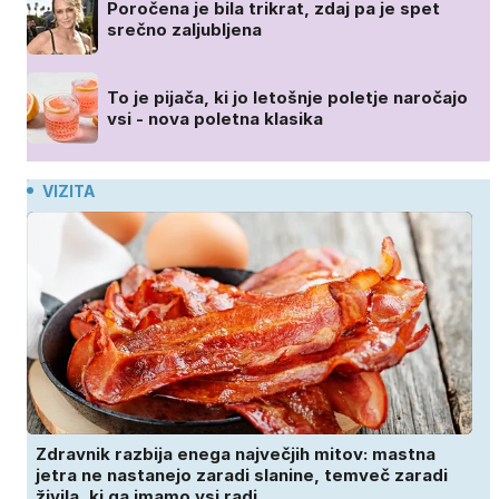
Poročena je bila trikrat, zdaj pa je spet
srečno zaljubljena
To je pijača, ki jo letošnje poletje naročajo
vsi - nova poletna klasika
VIZITA
Zdravnik razbija enega največjih mitov: mastna
jetra ne nastanejo zaradi slanine, temveč zaradi
živila, ki ga imamo vsi radi