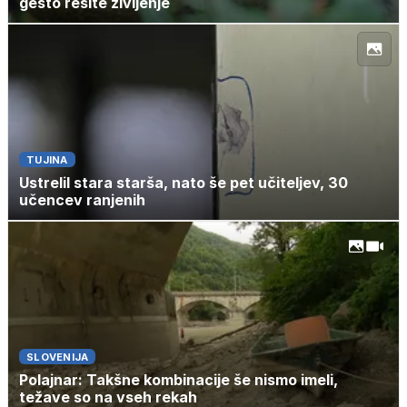
gesto rešite življenje
TUJINA
Ustrelil stara starša, nato še pet učiteljev, 30
učencev ranjenih
SLOVENIJA
Polajnar: Takšne kombinacije še nismo imeli,
težave so na vseh rekah