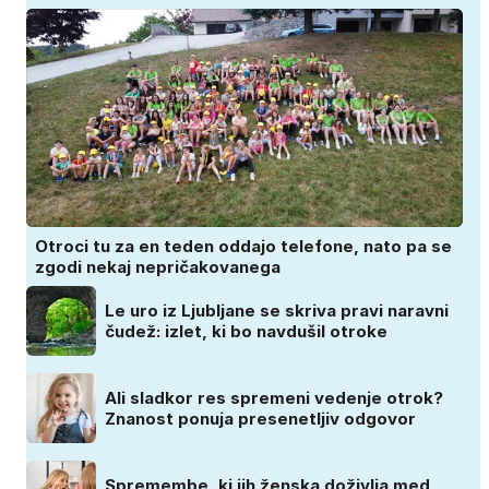
Otroci tu za en teden oddajo telefone, nato pa se
zgodi nekaj nepričakovanega
Le uro iz Ljubljane se skriva pravi naravni
čudež: izlet, ki bo navdušil otroke
Ali sladkor res spremeni vedenje otrok?
Znanost ponuja presenetljiv odgovor
Spremembe, ki jih ženska doživlja med