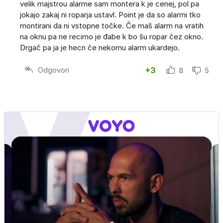
velik majstrou alarme sam montera k je cenej, pol pa
jokajo zakaj ni roparja ustavl. Point je da so alarmi tko
montirani da ni vstopne točke. Če maš alarm na vratih
na oknu pa ne recimo je đabe k bo šu ropar čez okno.
Drgač pa ja je hecn če nekomu alarm ukardejo.
Odgovori
+3
8
5