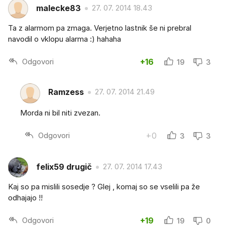
malecke83
27. 07. 2014 18.43
Ta z alarmom pa zmaga. Verjetno lastnik še ni prebral
navodil o vklopu alarma :) hahaha
Odgovori
+16
19
3
Ramzess
27. 07. 2014 21.49
Morda ni bil niti zvezan.
Odgovori
+0
3
3
felix59 drugič
27. 07. 2014 17.43
Kaj so pa mislili sosedje ? Glej , komaj so se vselili pa že
odhajajo !!
Odgovori
+19
19
0