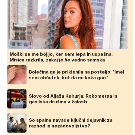
Moški se me bojijo, ker sem lepa in uspešna:
Misica razkrila, zakaj je še vedno samska
Bolečina ga je priklenila na posteljo: 'Imel
sem občutek, kot da mi koža gori'
Slovo od Aljaža Kaburja: Rokometna in
gasilska družina v žalosti
So spalne navade ključni dejavnik za
razhod in nezadovoljstvo?