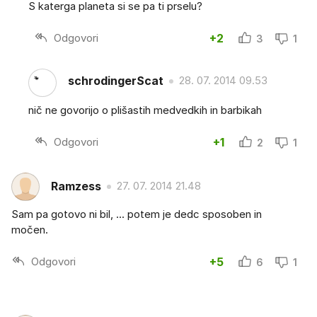
S katerga planeta si se pa ti prselu?
Odgovori
+2
3
1
schrodingerScat
28. 07. 2014 09.53
nič ne govorijo o plišastih medvedkih in barbikah
Odgovori
+1
2
1
Ramzess
27. 07. 2014 21.48
Sam pa gotovo ni bil, ... potem je dedc sposoben in
močen.
Odgovori
+5
6
1