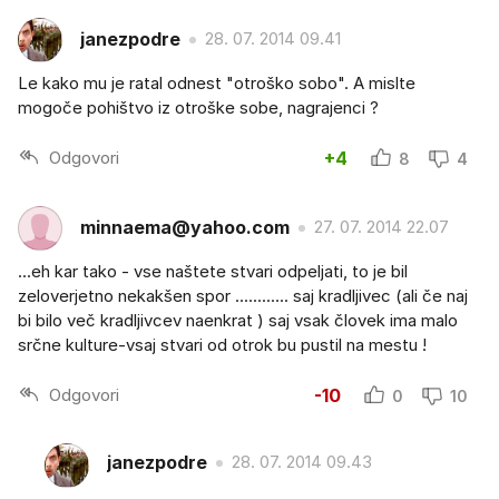
janezpodre
28. 07. 2014 09.41
Le kako mu je ratal odnest "otroško sobo". A mislte
mogoče pohištvo iz otroške sobe, nagrajenci ?
Odgovori
+4
8
4
minnaema@yahoo.com
27. 07. 2014 22.07
...eh kar tako - vse naštete stvari odpeljati, to je bil
zeloverjetno nekakšen spor ............ saj kradljivec (ali če naj
bi bilo več kradljivcev naenkrat ) saj vsak človek ima malo
srčne kulture-vsaj stvari od otrok bu pustil na mestu !
Odgovori
-10
0
10
janezpodre
28. 07. 2014 09.43