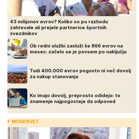
43 milijonov evrov? Koliko so po razhodu
zahtevale ali prejele partnerice športnih
zvezdnikov
Ob redni službi zasluži še 866 evrov na
mesec: začelo se je povsem po naključju
Tudi 400.000 evrov pogosto ni več dovolj
za nakup stanovanja
Ko imajo dovolj, preprosto odidejo: to
znamenje najpogosteje da odpoved
MOSKISVET