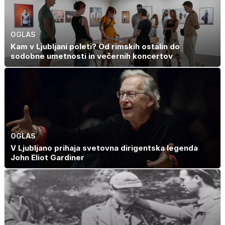
OGLAS
Kam v Ljubljani poleti? Od rimskih ostalin do
sodobne umetnosti in večernih koncertov
OGLAS
V Ljubljano prihaja svetovna dirigentska legenda
John Eliot Gardiner