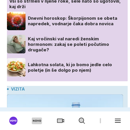
Vsi so strmeli v njene roke, šele nato so ugotovili,
kaj drži
Dnevni horoskop: Škorpijonom se obeta
napredek, vodnarje čaka dobra novica
Kaj vročinski val naredi ženskim
hormonom: zakaj se poleti počutimo
drugače?
Lahkotna solata, ki jo bomo jedle celo
poletje (in še dolgo po njem)
VIZITA