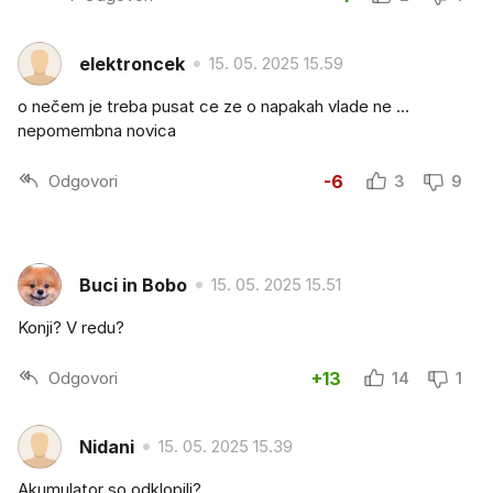
elektroncek
15. 05. 2025 15.59
o nečem je treba pusat ce ze o napakah vlade ne ...
nepomembna novica
Odgovori
-6
3
9
Buci in Bobo
15. 05. 2025 15.51
Konji? V redu?
Odgovori
+13
14
1
Nidani
15. 05. 2025 15.39
Akumulator so odklopili?