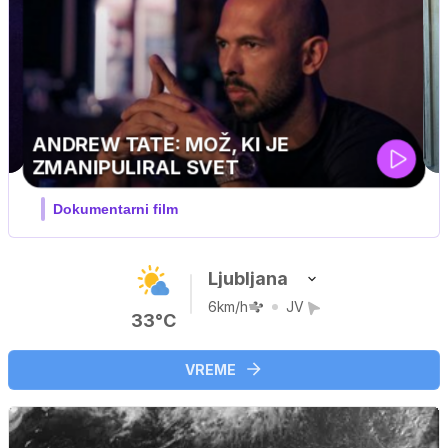
MOJ PRIJATELJ PINGVIN
Film meseca / družinski, pustolovski
Ljubljana
6km/h
JV
33°C
VREME