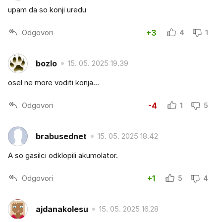
upam da so konji uredu
Odgovori
+3
4
1
bozlo
15. 05. 2025 19.39
osel ne more voditi konja...
Odgovori
-4
1
5
brabusednet
15. 05. 2025 18.42
A so gasilci odklopili akumolator.
Odgovori
+1
5
4
ajdanakolesu
15. 05. 2025 16.28