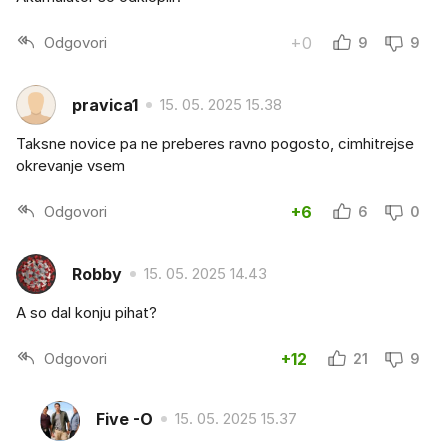
Odgovori
+0
9
9
pravica1
15. 05. 2025 15.38
Taksne novice pa ne preberes ravno pogosto, cimhitrejse
okrevanje vsem
Odgovori
+6
6
0
Robby
15. 05. 2025 14.43
A so dal konju pihat?
Odgovori
+12
21
9
Five -O
15. 05. 2025 15.37