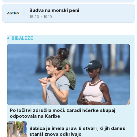
Budva na morski peni
18.20 - 19.10
BIBALEZE
Po ločitvi združila moči: zaradi hčerke skupaj
odpotovala na Karibe
Babica je imela prav: 8 stvari, ki jih danes
starši znova odkrivajo