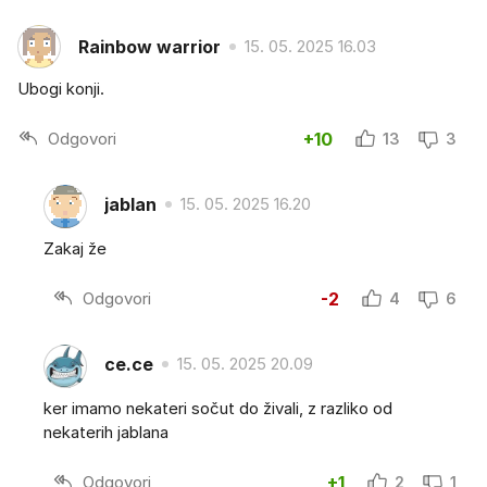
Rainbow warrior
15. 05. 2025 16.03
Ubogi konji.
Odgovori
+10
13
3
jablan
15. 05. 2025 16.20
Zakaj že
Odgovori
-2
4
6
ce.ce
15. 05. 2025 20.09
ker imamo nekateri sočut do živali, z razliko od
nekaterih jablana
Odgovori
+1
2
1