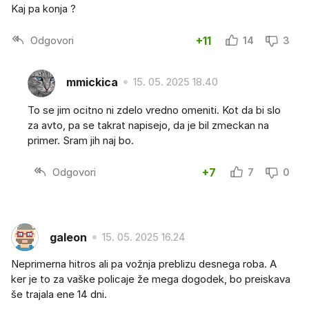
Kaj pa konja ?
Odgovori
+11
14
3
mmickica
15. 05. 2025 18.40
To se jim ocitno ni zdelo vredno omeniti. Kot da bi slo
za avto, pa se takrat napisejo, da je bil zmeckan na
primer. Sram jih naj bo.
Odgovori
+7
7
0
galeon
15. 05. 2025 16.24
Neprimerna hitros ali pa vožnja preblizu desnega roba. A
ker je to za vaške policaje že mega dogodek, bo preiskava
še trajala ene 14 dni.