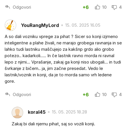
Odgovori
+6
10
4
YouRangMyLord
15. 05. 2025 16.05
A so dali vozniku vprege za pihat ? Sicer so konji izjmeno
inteligentne a plahe živali, ne marajo grobega ravnanja in se
lahko tudi lastniku maščujejo za kakšnp grdo alio grobo
potezo.. kadarkoli..... In če lastnik ravno morda ni ravnal
lepo z njimi... Vprašanje, zakaj ga konji niso ubogali... in tudi
švrkanje z bičem.. ja, jim začne presedat. Vedo le
lastnik/voznik in konji, da je to morda samo vrh ledene
gore.
Odgovori
+6
10
4
koral45
15. 05. 2025 18.28
Zakaj bi dali njemu pihat, saj so vozili konji.