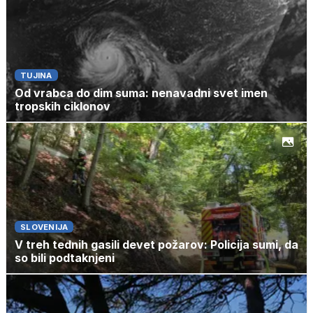
TUJINA
Od vrabca do dim suma: nenavadni svet imen
tropskih ciklonov
SLOVENIJA
V treh tednih gasili devet požarov: Policija sumi, da
so bili podtaknjeni