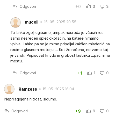
Odgovori
+0
3
3
muceli
15. 05. 2025 20.55
Tu lahko zgolj ugibamo, ampak nesreča je včasih res
samo nesrečen splet okoliščin, na katere nimamo
vpliva. Lahko pa se je mimo pripeljal kakšen mladenič na
recimo glasnem motorju ... Kot že rečeno, ne vemo kaj
je vzrok. Pripisovat krivdo in grobost lastniku ...pač ni na
mestu.
Odgovori
+1
1
0
Ramzess
15. 05. 2025 16.04
Neprilagojena hitrost, sigurno.
Odgovori
+9
9
0