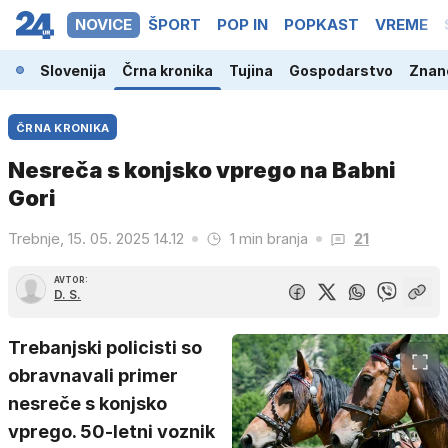
NOVICE
ŠPORT
POP IN
POPKAST
VREME
Slovenija
Črna kronika
Tujina
Gospodarstvo
Znano
ČRNA KRONIKA
Nesreča s konjsko vprego na Babni
Gori
Trebnje, 15. 05. 2025 14.12
1 min branja
21
AVTOR:
D. S.
Trebanjski policisti so
obravnavali primer
nesreče s konjsko
vprego. 50-letni voznik