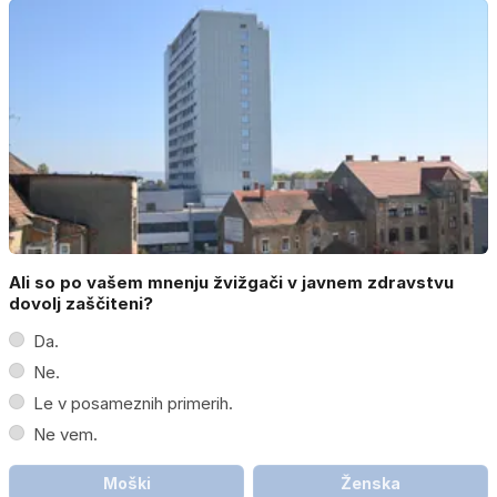
Ali so po vašem mnenju žvižgači v javnem zdravstvu
dovolj zaščiteni?
Da.
Ne.
Le v posameznih primerih.
Ne vem.
Moški
Ženska