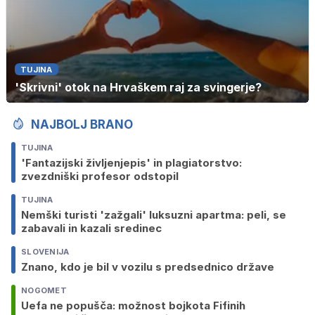
TUJINA
'Skrivni' otok na Hrvaškem raj za svingerje?
NAJBOLJ BRANO
TUJINA
'Fantazijski življenjepis' in plagiatorstvo:
zvezdniški profesor odstopil
TUJINA
Nemški turisti 'zažgali' luksuzni apartma: peli, se
zabavali in kazali sredinec
SLOVENIJA
Znano, kdo je bil v vozilu s predsednico države
NOGOMET
Uefa ne popušča: možnost bojkota Fifinih