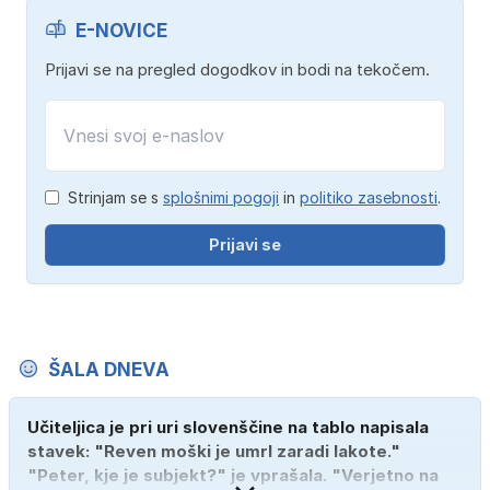
E-NOVICE
Prijavi se na pregled dogodkov in bodi na tekočem.
Strinjam se s
splošnimi pogoji
in
politiko zasebnosti
.
Prijavi se
ŠALA DNEVA
Učiteljica je pri uri slovenščine na tablo napisala
stavek: "Reven moški je umrl zaradi lakote."
"Peter, kje je subjekt?" je vprašala. "Verjetno na