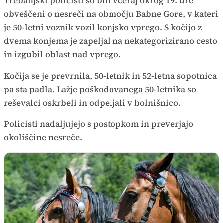
Trebanjski policisti so bili včeraj okrog 19. ure
obveščeni o nesreči na območju Babne Gore, v kateri
je 50-letni voznik vozil konjsko vprego. S kočijo z
dvema konjema je zapeljal na nekategorizirano cesto
in izgubil oblast nad vprego.
Kočija se je prevrnila, 50-letnik in 52-letna sopotnica
pa sta padla. Lažje poškodovanega 50-letnika so
reševalci oskrbeli in odpeljali v bolnišnico.
Policisti nadaljujejo s postopkom in preverjajo
okoliščine nesreče.