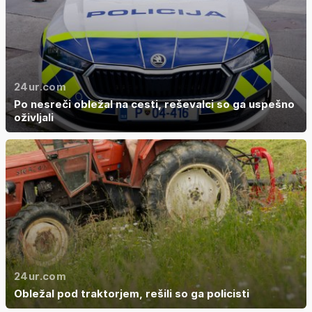
24ur.com
Po nesreči obležal na cesti, reševalci so ga uspešno
oživljali
24ur.com
Obležal pod traktorjem, rešili so ga policisti