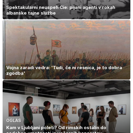
Spektakularni neuspeh Cie: pijani agenti v rokah
albanske tajne službe
Vojna zaradi vedra: 'Tudi, če ni resnica, je to dobra
zgodba'
OGLAS
Kam v Ljubljani poleti? Od rimskih ostalin do