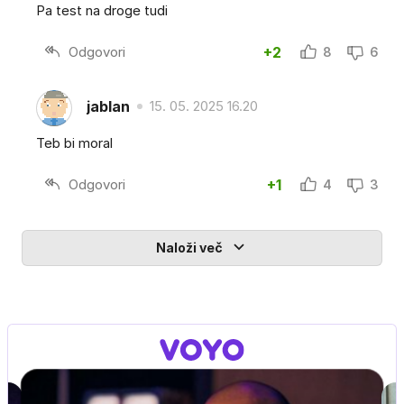
Pa test na droge tudi
Odgovori
+2
8
6
jablan
15. 05. 2025 16.20
Teb bi moral
Odgovori
+1
4
3
Naloži več