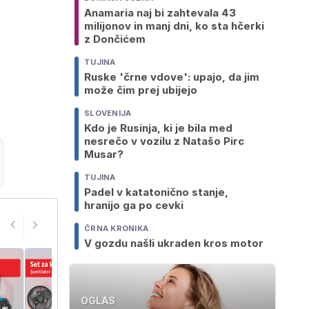
Anamaria naj bi zahtevala 43
milijonov in manj dni, ko sta hčerki
z Dončićem
TUJINA
Ruske 'črne vdove': upajo, da jim
može čim prej ubijejo
SLOVENIJA
Kdo je Rusinja, ki je bila med
nesrečo v vozilu z Natašo Pirc
Musar?
TUJINA
Padel v katatonično stanje,
hranijo ga po cevki
ČRNA KRONIKA
V gozdu našli ukraden kros motor
OGLAS