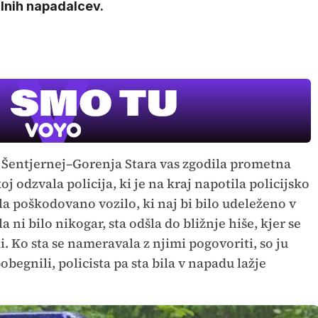
lnih napadalcev.
sti Šentjernej–Gorenja Stara vas zgodila prometna
j odzvala policija, ki je na kraj napotila policijsko
zila poškodovano vozilo, ki naj bi bilo udeleženo v
a ni bilo nikogar, sta odšla do bližnje hiše, kjer se
di. Ko sta se nameravala z njimi pogovoriti, so ju
begnili, policista pa sta bila v napadu lažje