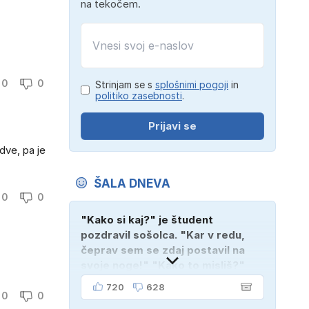
na tekočem.
0
0
Strinjam se s
splošnimi pogoji
in
politiko zasebnosti
.
Prijavi se
dve, pa je
ŠALA DNEVA
0
0
"Kako si kaj?" je študent
pozdravil sošolca. "Kar v redu,
čeprav sem se zdaj postavil na
svoje noge!" "Kako to misliš?"
"Oče mi je vzel avto!"
720
628
0
0