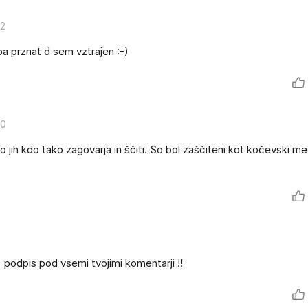
52
a prznat d sem vztrajen :-)
50
 jih kdo tako zagovarja in ščiti. So bol zaščiteni kot kočevski me
 podpis pod vsemi tvojimi komentarji !!