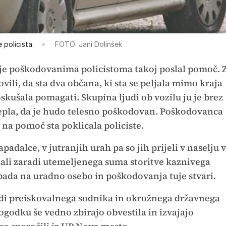
 policista.
FOTO: Jani Dolinšek
je poškodovanima policistoma takoj poslal pomoč. 
ovili, da sta dva občana, ki sta se peljala mimo kraja
ušala pomagati. Skupina ljudi ob vozilu ju je brez
epla, da je hudo telesno poškodovan. Poškodovanca
na pomoč sta poklicala policiste.
apadalce, v jutranjih urah pa so jih prijeli v naselju v
žali zaradi utemeljenega suma storitve kaznivega
ada na uradno osebo in poškodovanja tuje stvari.
tudi preiskovalnega sodnika in okrožnega državnega
ogodku še vedno zbirajo obvestila in izvajajo