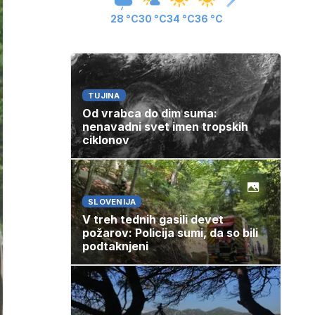
28 °C
30 °C
34 °C
36 °C
TUJINA
Od vrabca do dim suma:
nenavadni svet imen tropskih
ciklonov
SLOVENIJA
V treh tednih gasili devet
požarov: Policija sumi, da so bili
podtaknjeni