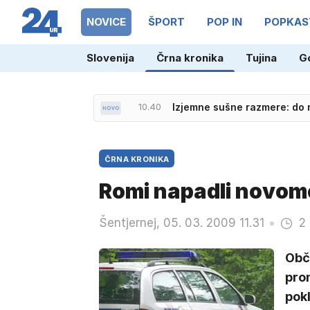
NOVICE
ŠPORT
POP IN
POPKAS
Slovenija
Črna kronika
Tujina
G
10.40
Izjemne sušne razmere: do
ČRNA KRONIKA
Romi napadli novome
Šentjernej, 05. 03. 2009 11.31
2
Obč
pro
pokl