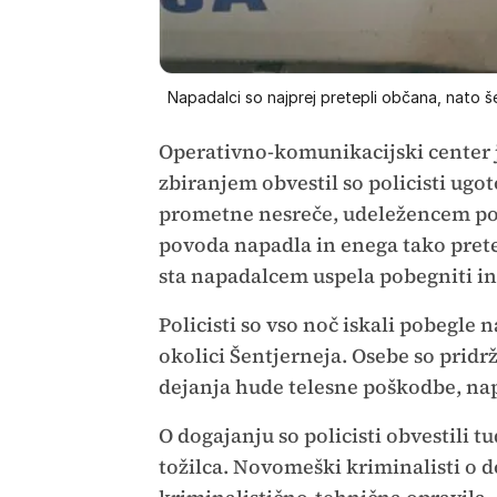
Napadalci so najprej pretepli občana, nato še
Operativno-komunikacijski center 
zbiranjem obvestil so policisti ugot
prometne nesreče, udeležencem posk
povoda napadla in enega tako pret
sta napadalcem uspela pobegniti in 
Policisti so vso noč iskali pobegle n
okolici Šentjerneja. Osebe so pridr
dejanja hude telesne poškodbe, nap
O dogajanju so policisti obvestili 
tožilca. Novomeški kriminalisti o d