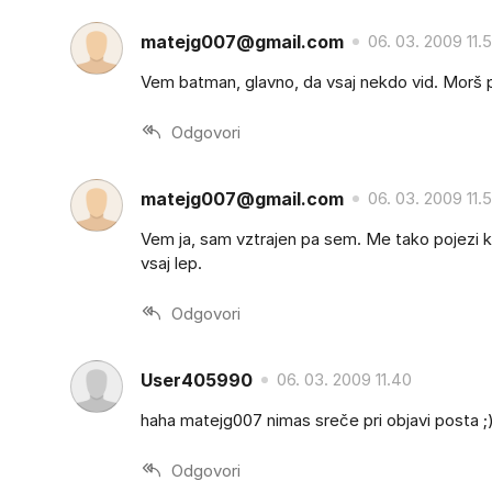
matejg007@gmail.com
06. 03. 2009 11.
Vem batman, glavno, da vsaj nekdo vid. Morš p
Odgovori
matejg007@gmail.com
06. 03. 2009 11.
Vem ja, sam vztrajen pa sem. Me tako pojezi ko
vsaj lep.
Odgovori
User405990
06. 03. 2009 11.40
haha matejg007 nimas sreče pri objavi posta ;)
Odgovori