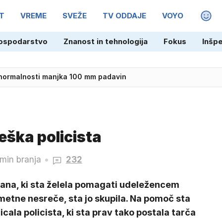
T
VREME
SVEŽE
TV ODDAJE
VOYO
MAGA
ospodarstvo
Znanost in tehnologija
Fokus
Inšp
 normalnosti manjka 100 mm padavin
ška policista
 min branja
232
ana, ki sta želela pomagati udeležencem
metne nesreče, sta jo skupila. Na pomoč sta
icala policista, ki sta prav tako postala tarča