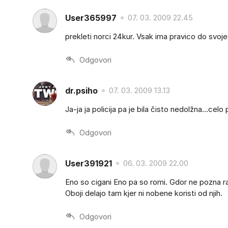
User365997
07. 03. 2009 22.45
prekleti norci 24kur. Vsak ima pravico do svoje
Odgovori
dr.psiho
07. 03. 2009 13.13
Ja-ja ja policija pa je bila čisto nedolžna...celo 
Odgovori
User391921
06. 03. 2009 22.00
Eno so cigani Eno pa so romi. Gdor ne pozna raz
Oboji delajo tam kjer ni nobene koristi od njih.
Odgovori