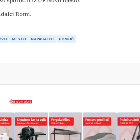
so sporočili iz UP Novo mesto.
adalci Romi.
OVO
MESTO
NAPADALEC
POMOČ