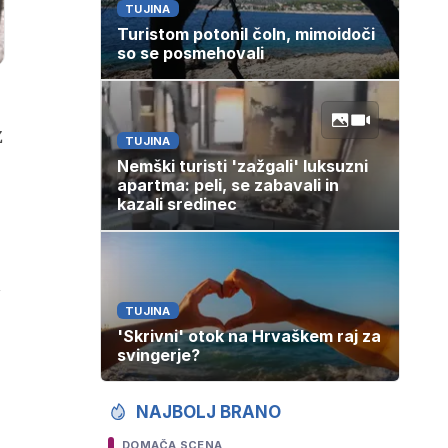
TUJINA
Turistom potonil čoln, mimoidoči
so se posmehovali
Z
TUJINA
Nemški turisti 'zažgali' luksuzni
apartma: peli, se zabavali in
kazali sredinec
TUJINA
'Skrivni' otok na Hrvaškem raj za
svingerje?
NAJBOLJ BRANO
DOMAČA SCENA