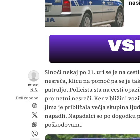
nasi
Sinoči nekaj po 21. uri se je na ce
nesreča, klicu na pomoč pa se je tako
AVTOR:
patruljo. Policista sta na cesti opa
N.S.
prometni nesreči. Ker v bližini vozil
Deli zgodbo:
jima je približala večja skupina lju
napadli. Napadalci so po dogodku po
poškodovana.