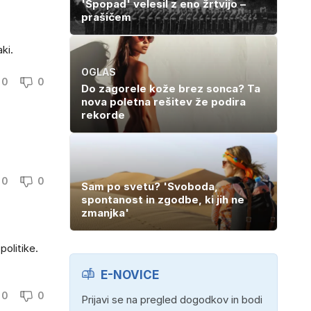
'Spopad' velesil z eno žrtvijo –
prašičem
ki.
OGLAS
0
0
Do zagorele kože brez sonca? Ta
nova poletna rešitev že podira
rekorde
0
0
Sam po svetu? 'Svoboda,
spontanost in zgodbe, ki jih ne
zmanjka'
politike.
E-NOVICE
0
0
Prijavi se na pregled dogodkov in bodi