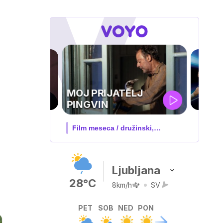
UEFA
SUPERPOKAL
V živo na VOYO: sreda ob 20.30
Ljubljana
28°C
8km/h
SV
PET
SOB
NED
PON