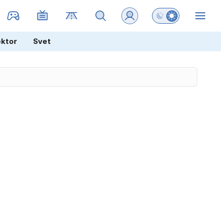
Preklopi barvni na
ZIN
ektor
Svet