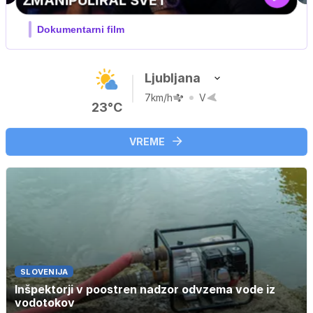
olovski
Ljubljana
7km/h
V
23°C
VREME
SLOVENIJA
Inšpektorji v poostren nadzor odvzema vode iz
vodotokov