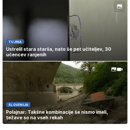
TUJINA
Ustrelil stara starša, nato še pet učiteljev, 30
učencev ranjenih
SLOVENIJA
Polajnar: Takšne kombinacije še nismo imeli,
težave so na vseh rekah