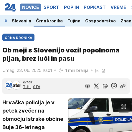
NOVICE
ŠPORT
POP IN
POPKAST
VREME
Slovenija
Črna kronika
Tujina
Gospodarstvo
Znano
ČRNA KRONIKA
Ob meji s Slovenijo vozil popolnoma
pijan, brez luči in pasu
Umag, 23. 06. 2025 16.01
1 min branja
3
AVTOR:
T.H.
STA
Hrvaška policija je v
petek zvečer na
območju istrske občine
Buje 36-letnega