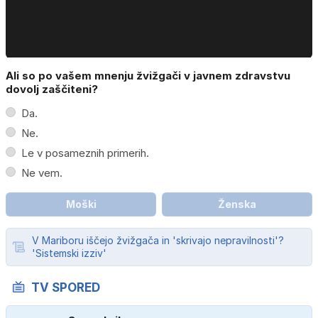
Ali so po vašem mnenju žvižgači v javnem zdravstvu
dovolj zaščiteni?
Da.
Ne.
Le v posameznih primerih.
Ne vem.
Moški
Ženska
V Mariboru iščejo žvižgača in 'skrivajo nepravilnosti'?
'Sistemski izziv'
TV SPORED