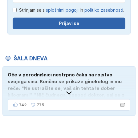
Strinjam se s
splošnimi pogoji
in
politiko zasebnosti
.
Prijavi se
ŠALA DNEVA
Oče v porodnišnici nestrpno čaka na rojstvo
svojega sina. Končno se prikaže ginekolog in mu
reče: "Ne ustrašite se, vaš sin tehta le dober
kilogram!" "Nič čudnega, gospod doktor, saj se z
ženo poznava šele tri mesece."
742
775