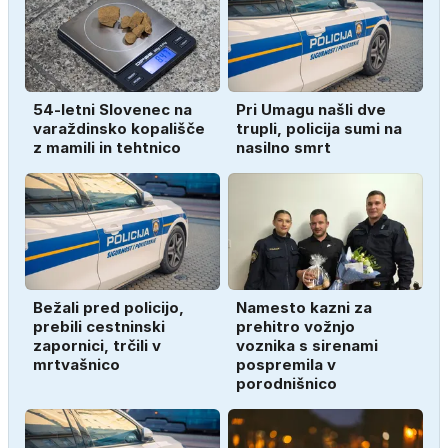
54-letni Slovenec na
Pri Umagu našli dve
varaždinsko kopališče
trupli, policija sumi na
z mamili in tehtnico
nasilno smrt
Bežali pred policijo,
Namesto kazni za
prebili cestninski
prehitro vožnjo
zapornici, trčili v
voznika s sirenami
mrtvašnico
pospremila v
porodnišnico