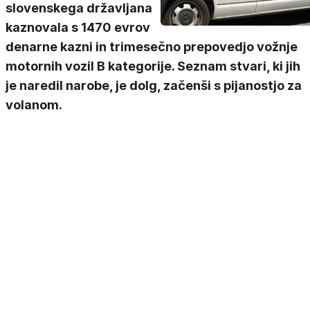
slovenskega državljana
kaznovala s 1470 evrov
denarne kazni in trimesečno prepovedjo vožnje
motornih vozil B kategorije. Seznam stvari, ki jih
je naredil narobe, je dolg, začenši s pijanostjo za
volanom.