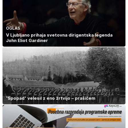
OGLAS
V Ljubljano prihaja svetovna dirigentska legenda
John Eliot Gardiner
'Spopad' velesil z eno žrtvijo – prašičem