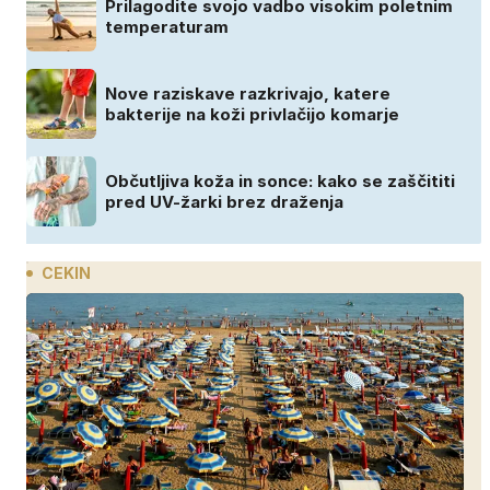
Prilagodite svojo vadbo visokim poletnim
temperaturam
Nove raziskave razkrivajo, katere
bakterije na koži privlačijo komarje
Občutljiva koža in sonce: kako se zaščititi
pred UV-žarki brez draženja
CEKIN