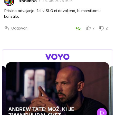
96bimBo
23. 06. 2025 16.15
Prisilno odvajanje, žal v SLO ni dovoljeno, bi marsikomu
koristilo.
Odgovori
+5
7
2
IN