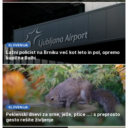
SLOVENIJA
Lažni policist na Brniku več kot leto in pol, opremo
kupil na Bolhi
SLOVENIJA
Peklenski dnevi za srne, ježe, ptice ...: s preprosto
gesto rešite življenje