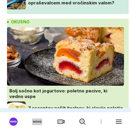
opraševalcem med vročinskim valom?
OKUSNO
Bolj sočno kot jogurtovo: poletno pecivo, ki
vedno uspe
7 receptov naših bralcev, ki slavijo poletje
in tradicijo