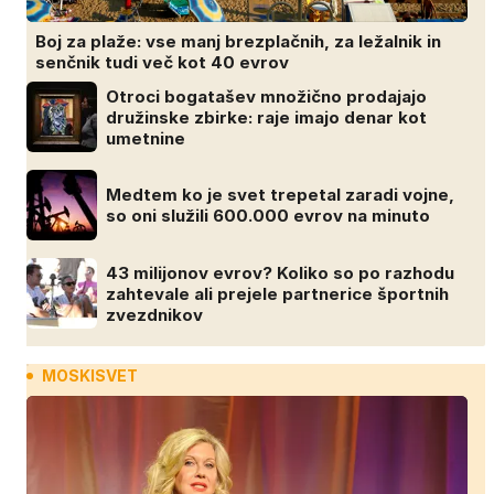
Boj za plaže: vse manj brezplačnih, za ležalnik in
senčnik tudi več kot 40 evrov
Otroci bogatašev množično prodajajo
družinske zbirke: raje imajo denar kot
umetnine
Medtem ko je svet trepetal zaradi vojne,
so oni služili 600.000 evrov na minuto
43 milijonov evrov? Koliko so po razhodu
zahtevale ali prejele partnerice športnih
zvezdnikov
MOSKISVET