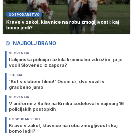
GOSPODARSTVO
Krave v zakol, klavnice na robu zmogljivosti: kaj
bomo jedli?
NAJBOLJ BRANO
SLOVENIJA
Italijanska policija razbila kriminalno združbo, jo je
vodil Slovenec iz zapora?
TUJINA
'Kot v slabem filmu!' Osem ur, dve vozili v
gradbeno jamo
SLOVENIJA
V uniformi z Bolhe na Brniku sodeloval v najmanj 16
policijskih postopkih
GOSPODARSTVO
Krave v zakol, klavnice na robu zmogljivosti: kaj
bomo jedli?