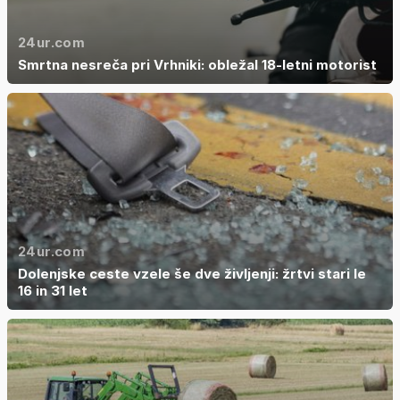
24ur.com
Smrtna nesreča pri Vrhniki: obležal 18-letni motorist
24ur.com
Dolenjske ceste vzele še dve življenji: žrtvi stari le
16 in 31 let