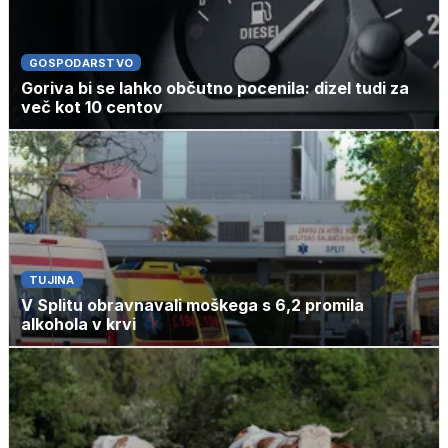
GOSPODARSTVO
Goriva bi se lahko občutno pocenila: dizel tudi za
več kot 10 centov
TUJINA
V Splitu obravnavali moškega s 6,2 promila
alkohola v krvi