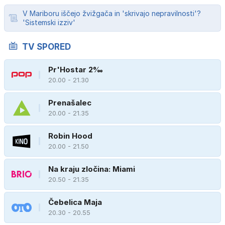
V Mariboru iščejo žvižgača in 'skrivajo nepravilnosti'?
'Sistemski izziv'
TV SPORED
Pr'Hostar 2‰
20.00 - 21.30
Prenašalec
20.00 - 21.35
Robin Hood
20.00 - 21.50
Na kraju zločina: Miami
20.50 - 21.35
Čebelica Maja
20.30 - 20.55