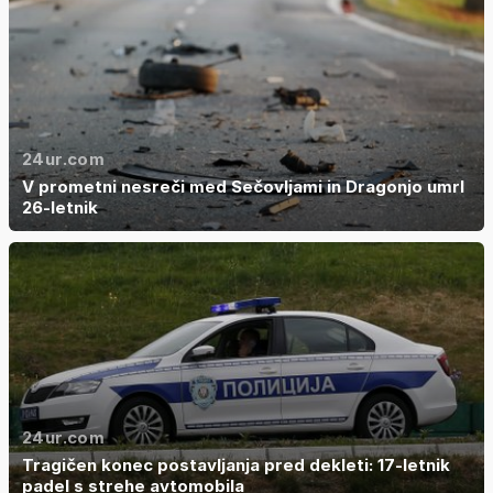
24ur.com
V prometni nesreči med Sečovljami in Dragonjo umrl
26-letnik
24ur.com
Tragičen konec postavljanja pred dekleti: 17-letnik
padel s strehe avtomobila