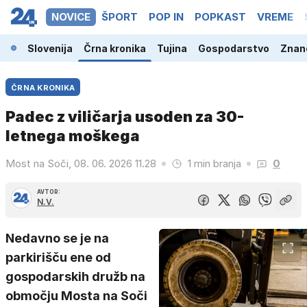
NOVICE
ŠPORT
POP IN
POPKAST
VREME
Slovenija
Črna kronika
Tujina
Gospodarstvo
Znano
ČRNA KRONIKA
Padec z viličarja usoden za 30-
letnega moškega
Most na Soči, 08. 06. 2026 11.28
1 min branja
0
AVTOR:
N.V.
Nedavno se je na
parkirišču ene od
gospodarskih družb na
območju Mosta na Soči