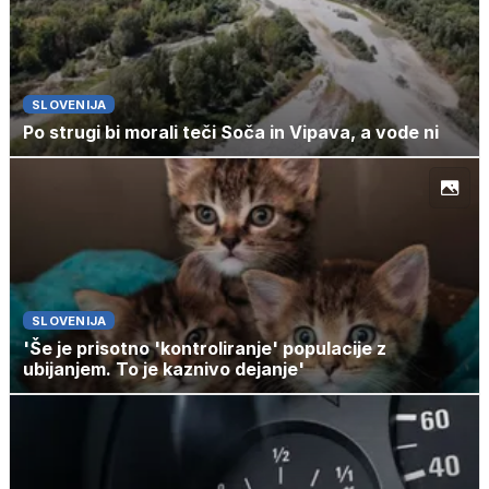
SLOVENIJA
Po strugi bi morali teči Soča in Vipava, a vode ni
SLOVENIJA
'Še je prisotno 'kontroliranje' populacije z
ubijanjem. To je kaznivo dejanje'