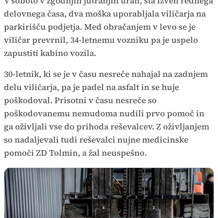
V soboto v zgodnjih jutranjih urah, sta izven rednega
delovnega časa, dva moška uporabljala viličarja na
parkirišču podjetja. Med obračanjem v levo se je
viličar prevrnil, 34-letnemu vozniku pa je uspelo
zapustiti kabino vozila.
30-letnik, ki se je v času nesreče nahajal na zadnjem
delu viličarja, pa je padel na asfalt in se huje
poškodoval. Prisotni v času nesreče so
poškodovanemu nemudoma nudili prvo pomoč in
ga oživljali vse do prihoda reševalcev. Z oživljanjem
so nadaljevali tudi reševalci nujne medicinske
pomoči ZD Tolmin, a žal neuspešno.