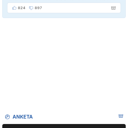
ženo poznava šele tri mesece."
824
897
ANKETA