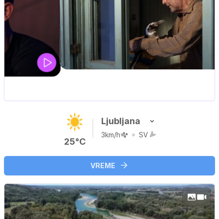
UEFA SUPERPOKAL
V živo na VOYO: sreda ob 20.30
Ljubljana
3km/h
SV
25°C
VREME