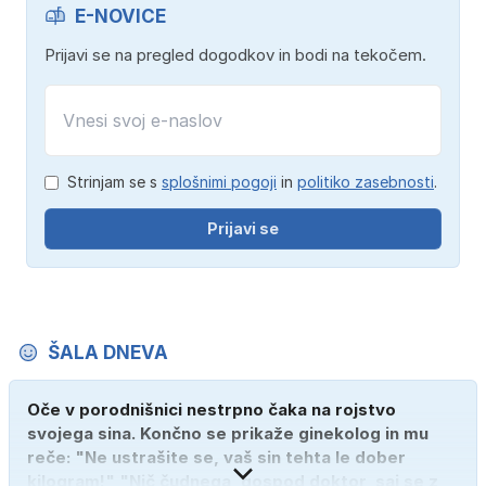
E-NOVICE
Prijavi se na pregled dogodkov in bodi na tekočem.
Strinjam se s
splošnimi pogoji
in
politiko zasebnosti
.
Prijavi se
ŠALA DNEVA
Oče v porodnišnici nestrpno čaka na rojstvo
svojega sina. Končno se prikaže ginekolog in mu
reče: "Ne ustrašite se, vaš sin tehta le dober
kilogram!" "Nič čudnega, gospod doktor, saj se z