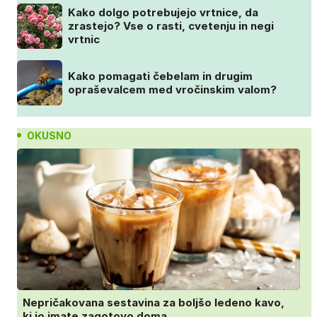
Kako dolgo potrebujejo vrtnice, da
zrastejo? Vse o rasti, cvetenju in negi
vrtnic
Kako pomagati čebelam in drugim
opraševalcem med vročinskim valom?
OKUSNO
Nepričakovana sestavina za boljšo ledeno kavo,
ki jo imate zagotovo doma