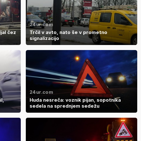
24ur.com
jal čez
Trčil v avto, nato še v prometno
signalizacijo
24ur.com
l,
Huda nesreča: voznik pijan, sopotnika
sedela na sprednjem sedežu