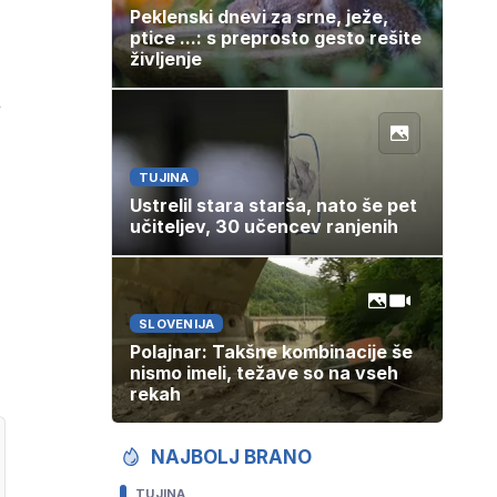
Peklenski dnevi za srne, ježe,
ptice ...: s preprosto gesto rešite
življenje
i
TUJINA
Ustrelil stara starša, nato še pet
učiteljev, 30 učencev ranjenih
SLOVENIJA
Polajnar: Takšne kombinacije še
nismo imeli, težave so na vseh
rekah
NAJBOLJ BRANO
TUJINA