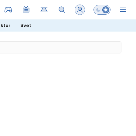
Preklopi barvni na
ZIN
ektor
Svet