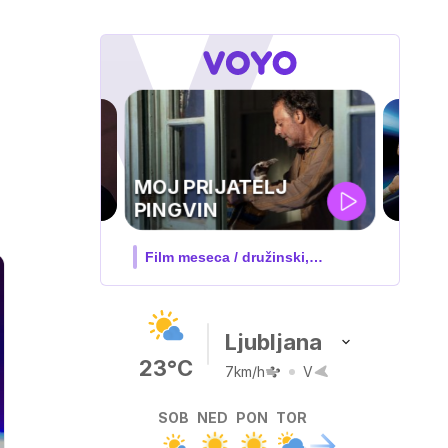
UEFA
SUPERPOKAL
 družinski,
V živo na VOYO: sreda ob 20.30
Ljubljana
23°C
7km/h
V
SOB
NED
PON
TOR