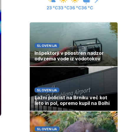
23 °C
33 °C
36 °C
36 °C
SLOVENIJA
Inšpektorji v poostren nadzor
odvzema vode iz vodotokov
SLOVENIJA
Lažni policist na Brniku več kot
leto in pol, opremo kupil na Bolhi
SLOVENIJA