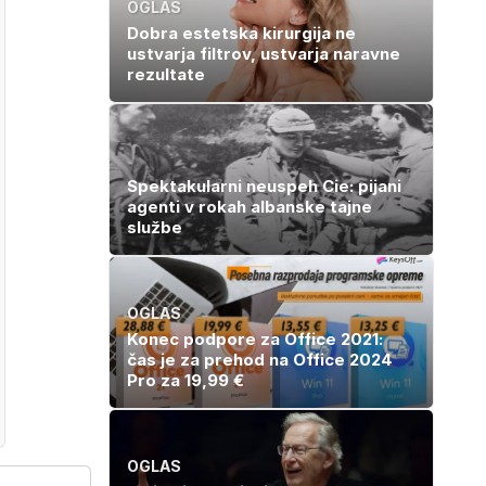
OGLAS
Dobra estetska kirurgija ne
ustvarja filtrov, ustvarja naravne
rezultate
Spektakularni neuspeh Cie: pijani
agenti v rokah albanske tajne
službe
OGLAS
Konec podpore za Office 2021:
čas je za prehod na Office 2024
Pro za 19,99 €
OGLAS