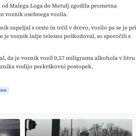
sti od Malega Loga do Metulj zgodila prometna
en voznik osebnega vozila.
k zapeljal s ceste in trčil v drevo, vozilo pa se je pr
e je voznik lažje telesno poškodoval, so sporočili s
l, da je voznik vozil 0,57 miligrama alkohola v litru
voznika vodijo prekrškovni postopek.
ZNIK