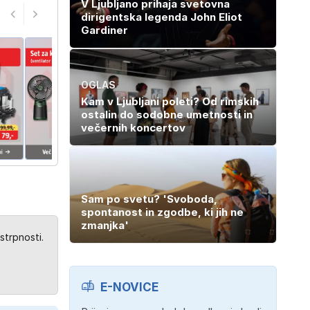
V Ljubljano prihaja svetovna
dirigentska legenda John Eliot
Gardiner
OGLAS
Kam v Ljubljani poleti? Od rimskih
ostalin do sodobne umetnosti in
večernih koncertov
Sam po svetu? 'Svoboda,
spontanost in zgodbe, ki jih ne
zmanjka'
strpnosti.
E-NOVICE