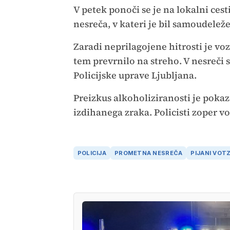
V petek ponoči se je na lokalni ce
nesreča, v kateri je bil samoudelež
Zaradi neprilagojene hitrosti je vozni
tem prevrnilo na streho. V nesreči s
Policijske uprave Ljubljana.
Preizkus alkoholiziranosti je pokaza
izdihanega zraka. Policisti zoper 
POLICIJA
PROMETNA NESREČA
PIJANI VOT