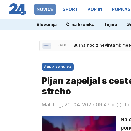
NOVICE
ŠPORT
POP IN
POPKAS
Slovenija
Črna kronika
Tujina
G
09.03
Burna noč z nevihtami: met
ČRNA KRONIKA
Pijan zapeljal s ceste
streho
Mali Log, 20. 04. 2025 09.47
1 
Na 
pono