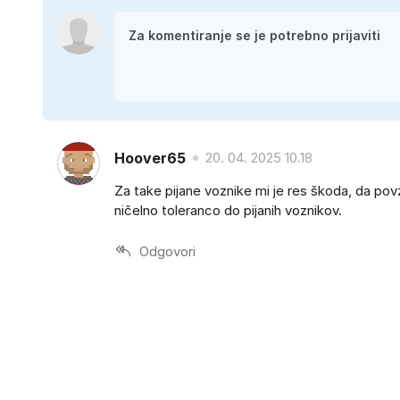
Hoover65
20. 04. 2025 10.18
Za take pijane voznike mi je res škoda, da povz
ničelno toleranco do pijanih voznikov.
Odgovori