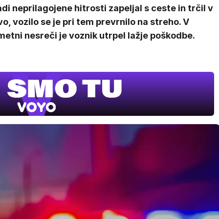
di neprilagojene hitrosti zapeljal s ceste in trčil v
o, vozilo se je pri tem prevrnilo na streho. V
etni nesreči je voznik utrpel lažje poškodbe.
Film meseca /
pustolovski