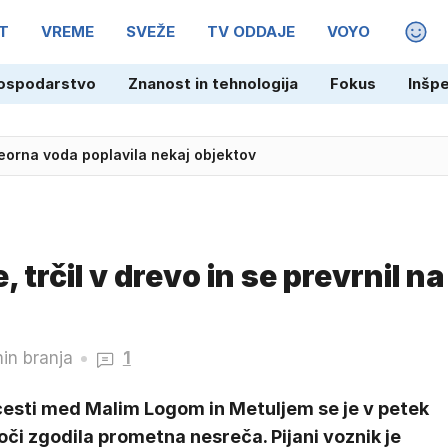
T
VREME
SVEŽE
TV ODDAJE
VOYO
MAGA
ospodarstvo
Znanost in tehnologija
Fokus
Inšp
eorna voda poplavila nekaj objektov
, trčil v drevo in se prevrnil na
min branja
1
cesti med Malim Logom in Metuljem se je v petek
či zgodila prometna nesreča. Pijani voznik je