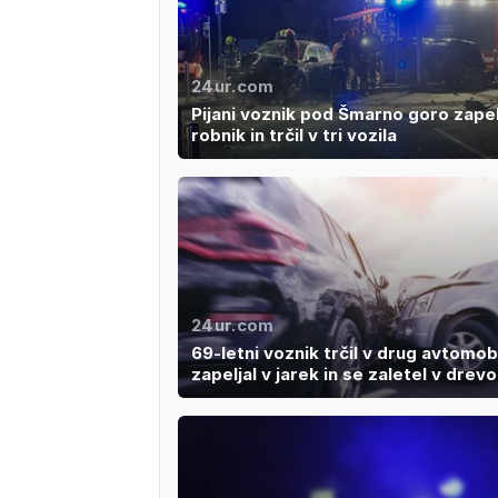
24ur.com
Pijani voznik pod Šmarno goro zapel
robnik in trčil v tri vozila
24ur.com
69-letni voznik trčil v drug avtomobi
zapeljal v jarek in se zaletel v drevo