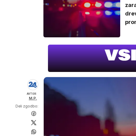
zara
drev
prom
AVTOR:
M.P.
Deli zgodbo: