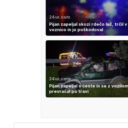
24ur.com
Pijan zapeljal skozi rdečo luč, trčil 
voznico in jo poškodoval
24ur.com
Pijan zapeljal s ceste in se z vozilo
prevračal po travi