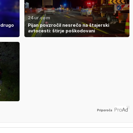
24ur.com
v drugo
Pijan povzročil nesrečo na štajerski
avtocesti: štirje poškodovani
m
Priporoča