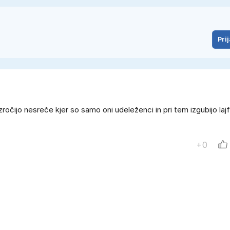
Prij
ročijo nesreče kjer so samo oni udeleženci in pri tem izgubijo laj
+0