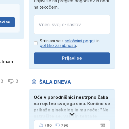
Prijavi se na pregled dogodkov in bodi
na tekočem.
avi se
Strinjam se s
splošnimi pogoji
in
politiko zasebnosti
.
Prijavi se
f. Imam
3
3
ŠALA DNEVA
Oče v porodnišnici nestrpno čaka
na rojstvo svojega sina. Končno se
prikaže ginekolog in mu reče: "Ne
ustrašite se, vaš sin tehta le
dober kilogram!" "Nič čudnega,
760
796
gospod doktor, saj se z ženo