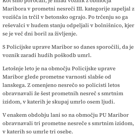
Kot smo poročali, je mlad voznik z območja
Maribora v prometni nesreči III. kategorije zapeljal z
vozišča in trčil v betonsko ograjo. Po trčenju so ga
reševalci v hudem stanju odpeljali v bolnišnico, kjer
se je več dni boril za življenje.
S Policijske uprave Maribor so danes sporočili, da je
voznik zaradi hudih poškodb umrl.
Letošnje leto je na območju Policijske uprave
Maribor glede prometne varnosti slabše od
lanskega. Z omenjeno nesrečo so policisti letos
obravnavali že šest prometnih nesreč s smrtnim
izidom, v katerih je skupaj umrlo osem ljudi.
V enakem obdobju lani so na območju PU Maribor
obravnavali tri prometne nesreče s smrtnim izidom,
v katerih so umrle tri osebe.