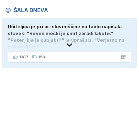
ŠALA DNEVA
Učiteljica je pri uri slovenščine na tablo napisala
stavek: "Reven moški je umrl zaradi lakote."
"Peter, kje je subjekt?" je vprašala. "Verjetno na
pokopališču!"
1187
150