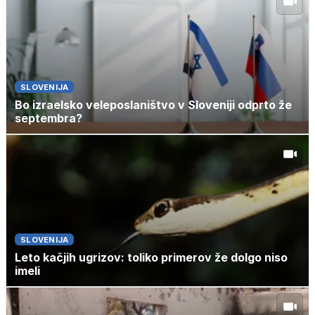
SLOVENIJA
Bo izraelsko veleposlaništvo v Sloveniji odprto že
septembra?
SLOVENIJA
Leto kačjih ugrizov: toliko primerov že dolgo niso
imeli