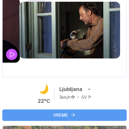
IQ 160
Nova hrvaška serija
…
Ljubljana
3km/h
SV
22°C
VREME