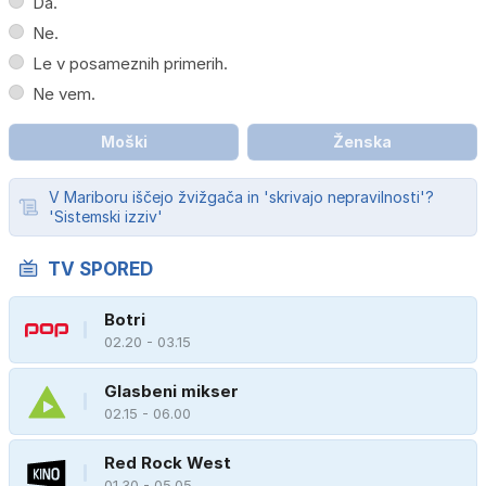
Da.
Ne.
Le v posameznih primerih.
Ne vem.
Moški
Ženska
V Mariboru iščejo žvižgača in 'skrivajo nepravilnosti'?
'Sistemski izziv'
TV SPORED
Botri
02.20 - 03.15
Glasbeni mikser
02.15 - 06.00
Red Rock West
01.30 - 05.05