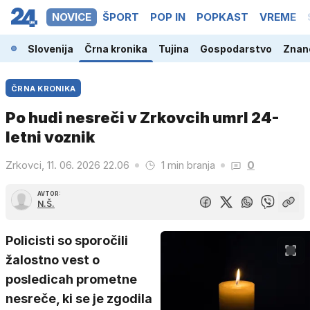
NOVICE
ŠPORT
POP IN
POPKAST
VREME
Slovenija
Črna kronika
Tujina
Gospodarstvo
Znano
ČRNA KRONIKA
Po hudi nesreči v Zrkovcih umrl 24-
letni voznik
Zrkovci, 11. 06. 2026 22.06
1 min branja
0
AVTOR:
N.Š.
Policisti so sporočili
žalostno vest o
posledicah prometne
nesreče, ki se je zgodila