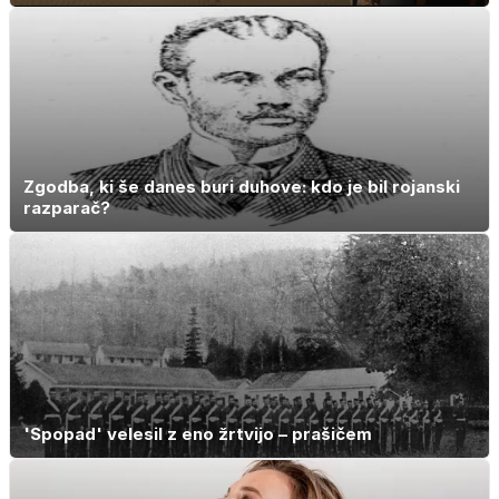
Zgodba, ki še danes buri duhove: kdo je bil rojanski
razparač?
'Spopad' velesil z eno žrtvijo – prašičem