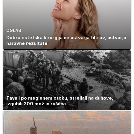
OGLAS
Dobra estetska kirurgija ne ustvarja filtrov, ustvarja
naravne rezultate
Tavali po meglenem otoku, streljali na duhove,
izgubili 300 mož in rušilca