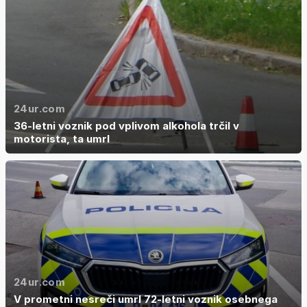
24ur.com
36-letni voznik pod vplivom alkohola trčil v
motorista, ta umrl
24ur.com
V prometni nesreči umrl 72-letni voznik osebnega