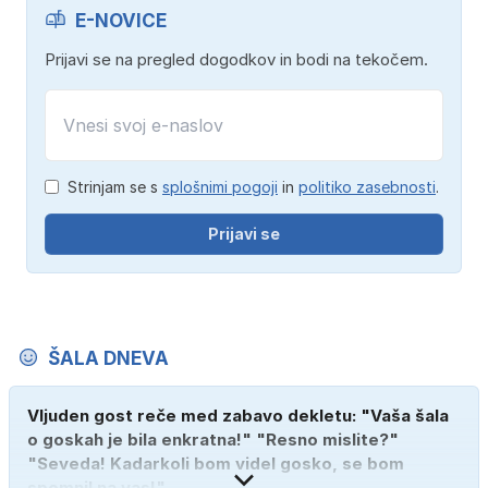
E-NOVICE
Prijavi se na pregled dogodkov in bodi na tekočem.
Strinjam se s
splošnimi pogoji
in
politiko zasebnosti
.
Prijavi se
ŠALA DNEVA
Vljuden gost reče med zabavo dekletu: "Vaša šala
o goskah je bila enkratna!" "Resno mislite?"
"Seveda! Kadarkoli bom videl gosko, se bom
spomnil na vas!"