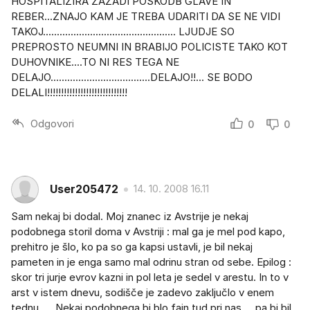
HOSPITALIZIRA ZAZADI POSKODB GLAVE IN
REBER...ZNAJO KAM JE TREBA UDARITI DA SE NE VIDI
TAKOJ................................................ LJUDJE SO
PREPROSTO NEUMNI IN BRABIJO POLICISTE TAKO KOT
DUHOVNIKE....TO NI RES TEGA NE
DELAJO....................................DELAJO!!... SE BODO
DELALI!!!!!!!!!!!!!!!!!!!!!!!!!!!!!
Odgovori
0
0
User205472
14. 10. 2008 16.11
Sam nekaj bi dodal. Moj znanec iz Avstrije je nekaj
podobnega storil doma v Avstriji : mal ga je mel pod kapo,
prehitro je šlo, ko pa so ga kapsi ustavli, je bil nekaj
pameten in je enga samo mal odrinu stran od sebe. Epilog :
skor tri jurje evrov kazni in pol leta je sedel v arestu. In to v
arst v istem dnevu, sodišče je zadevo zaključlo v enem
tednu..... Nekaj podobnega bi blo fajn tud pri nas.....pa bi bil