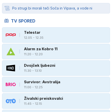
Po strugi bi morali teči Soča in Vipava, a vode ni
TV SPORED
Telestar
12.05 - 12.35
Alarm za Kobro 11
11.20 - 12.20
Dvojček ljubezni
11.30 - 13.10
Survivor: Avstralija
11.00 - 12.25
Živalski preiskovalci
11.45 - 12.15