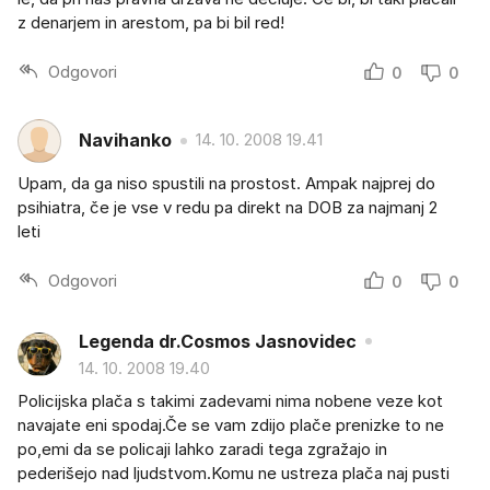
z denarjem in arestom, pa bi bil red!
Odgovori
0
0
Navihanko
14. 10. 2008 19.41
Upam, da ga niso spustili na prostost. Ampak najprej do
psihiatra, če je vse v redu pa direkt na DOB za najmanj 2
leti
Odgovori
0
0
Legenda dr.Cosmos Jasnovidec
14. 10. 2008 19.40
Policijska plača s takimi zadevami nima nobene veze kot
navajate eni spodaj.Če se vam zdijo plače prenizke to ne
po,emi da se policaji lahko zaradi tega zgražajo in
pederišejo nad ljudstvom.Komu ne ustreza plača naj pusti