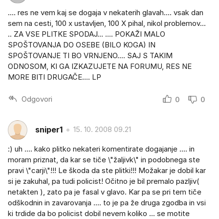
.... res ne vem kaj se dogaja v nekaterih glavah.... vsak dan
sem na cesti, 100 x ustavljen, 100 X pihal, nikol problemov...
.. ZA VSE PLITKE SPODAJ... .... POKAŽI MALO
SPOŠTOVANJA DO OSEBE (BILO KOGA) IN
SPOŠTOVANJE TI BO VRNJENO.... SAJ S TAKIM
ODNOSOM, KI GA IZKAZUJETE NA FORUMU, RES NE
MORE BITI DRUGAČE.... LP
Odgovori
0
0
sniper1
15. 10. 2008 09.21
:) uh .... kako plitko nekateri komentirate dogajanje .... in
moram priznat, da kar se tiče \"žaljivk\" in podobnega ste
pravi \"carji\"!!! Le škoda da ste plitki!!! Možakar je dobil kar
si je zakuhal, pa tudi policist! Očitno je bil premalo pazljiv(
netakten ), zato pa je fasal v glavo. Kar pa se pri tem tiče
odškodnin in zavarovanja .... to je pa že druga zgodba in vsi
ki trdide da bo policist dobil nevem koliko ... se motite