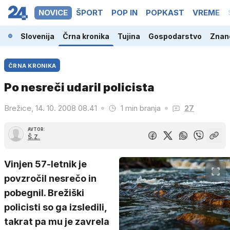
NOVICE
ŠPORT
POP IN
POPKAST
VREME
Slovenija
Črna kronika
Tujina
Gospodarstvo
Znano
ČRNA KRONIKA
Po nesreči udaril policista
Brežice, 14. 10. 2008 08.41
1 min branja
27
AVTOR:
Š.Z.
Vinjen 57-letnik je
povzročil nesrečo in
pobegnil. Brežiški
policisti so ga izsledili,
takrat pa mu je zavrela