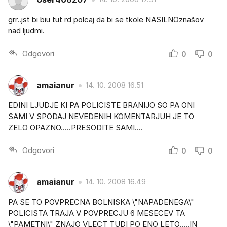
grr..jst bi biu tut rd polcaj da bi se tkole NASILNOznašov
nad ljudmi.
Odgovori
0
0
amaianur
14. 10. 2008 16.51
EDINI LJUDJE KI PA POLICISTE BRANIJO SO PA ONI
SAMI V SPODAJ NEVEDENIH KOMENTARJUH JE TO
ZELO OPAZNO.....PRESODITE SAMI....
Odgovori
0
0
amaianur
14. 10. 2008 16.49
PA SE TO POVPRECNA BOLNISKA \"NAPADENEGA\"
POLICISTA TRAJA V POVPRECJU 6 MESECEV TA
\"PAMETNI\" ZNAJO VLECT TUDI PO ENO LETO.....IN