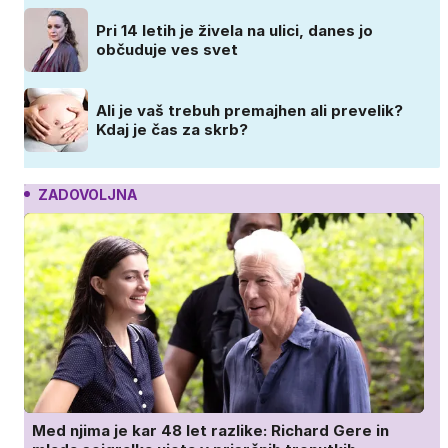
Pri 14 letih je živela na ulici, danes jo
občuduje ves svet
Ali je vaš trebuh premajhen ali prevelik?
Kdaj je čas za skrb?
ZADOVOLJNA
Med njima je kar 48 let razlike: Richard Gere in