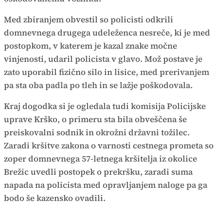
Med zbiranjem obvestil so policisti odkrili
domnevnega drugega udeleženca nesreče, ki je med
postopkom, v katerem je kazal znake močne
vinjenosti, udaril policista v glavo. Mož postave je
zato uporabil fizično silo in lisice, med prerivanjem
pa sta oba padla po tleh in se lažje poškodovala.
Kraj dogodka si je ogledala tudi komisija Policijske
uprave Krško, o primeru sta bila obveščena še
preiskovalni sodnik in okrožni državni tožilec.
Zaradi kršitve zakona o varnosti cestnega prometa so
zoper domnevnega 57-letnega kršitelja iz okolice
Brežic uvedli postopek o prekršku, zaradi suma
napada na policista med opravljanjem naloge pa ga
bodo še kazensko ovadili.