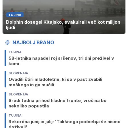
TUJINA
Dolphin dosegel Kitajsko, evakuirali več kot milijon
ljudi
NAJBOLJ BRANO
TUJINA
58-letnika napadel roj sršenov, tri dni preživel v
komi
SLOVENIJA
Ovadili štiri mladoletne, ki so v past zvabili
moškega in ga mučili
SLOVENIJA
Sredi tedna prihod hladne fronte, vročina bo
nekoliko popustila
TUJINA
Rekordna junij in julij: 'Takšnega podnebja še nismo
doživeli'