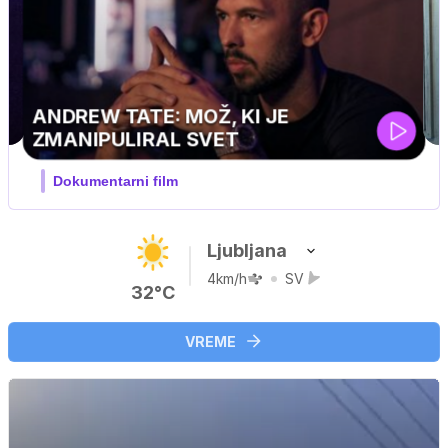
MOJ PRIJATELJ PINGVIN
Film meseca / družinski, pustolovski
Ljubljana
4km/h
SV
32°C
VREME