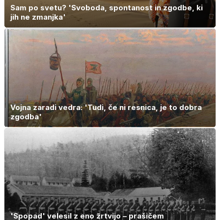
Sam po svetu? 'Svoboda, spontanost in zgodbe, ki
jih ne zmanjka'
Vojna zaradi vedra: 'Tudi, če ni resnica, je to dobra
zgodba'
'Spopad' velesil z eno žrtvijo – prašičem