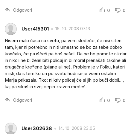
Odgovori
0
0
User415301
15. 10. 2008 07.13
Nisem malo časa na svetu, pa vem sledeče, če nisi siten
tam, kjer ni potrebno in niti umestno se bo za tebe dobro
končalo, če pa iščeš pa boš našel. Da ne bo pomote nikdar
in nikoli ne bi želel biti policaj in bi moral prenašati takšne ali
drugačne kre*ene (pijane ali ne). Problem je v Folku, kateri
misli, da s tem ko on po svetu hodi se je vsem ostalim
Marija prikazala. Tko: ni kriv policaj če si jih po buči dobil...,
kaj pa sikaš in svoj cepin zraven mečeš.
Odgovori
0
0
User302638
14. 10. 2008 23.05