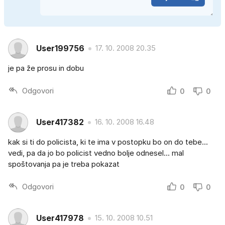
User199756
17. 10. 2008 20.35
je pa že prosu in dobu
Odgovori
0
0
User417382
16. 10. 2008 16.48
kak si ti do policista, ki te ima v postopku bo on do tebe...
vedi, pa da jo bo policist vedno bolje odnesel... mal
spoštovanja pa je treba pokazat
Odgovori
0
0
User417978
15. 10. 2008 10.51