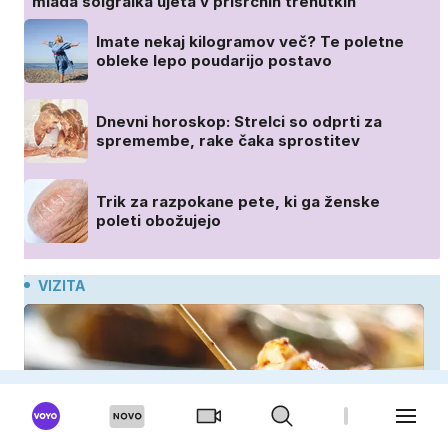
mlada soigralka ujeta v prisrčnih trenutkih
Imate nekaj kilogramov več? Te poletne
obleke lepo poudarijo postavo
Dnevni horoskop: Strelci so odprti za
spremembe, rake čaka sprostitev
Trik za razpokane pete, ki ga ženske
poleti obožujejo
VIZITA