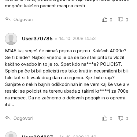
mogoče kakšen pacient manj na cesti.....
Odgovori
0
0
User370785
14. 10. 2008 14.53
M148 kaj serješ če nimaš pojma o pojmu. Kakšnih 4000e?
Se ti blede? Najbolj vrjetno je da se bo stari pritožu vložil
kakšno ovadbo in to je to. Spet kdo na***e? POLICIST.
Sploh pa če bi bili policisti res tako kruti in neusmiljeni bi bili
taki kot si ti vsak drug dan na urgenci. Kje žvite raja?
Sanjate o nekih bajnih odškodninah in ne vem kaj še vse a v
resnici se policist na terenu ubada z takimi kr****i za 700e
na mesec. Da ne začnemo o delovnih pogojih in o opremi
itd...
Odgovori
0
0