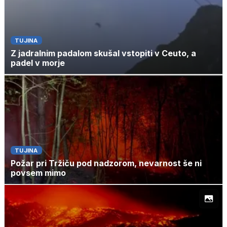
TUJINA
Z jadralnim padalom skušal vstopiti v Ceuto, a
padel v morje
TUJINA
Požar pri Tržiču pod nadzorom, nevarnost še ni
povsem mimo