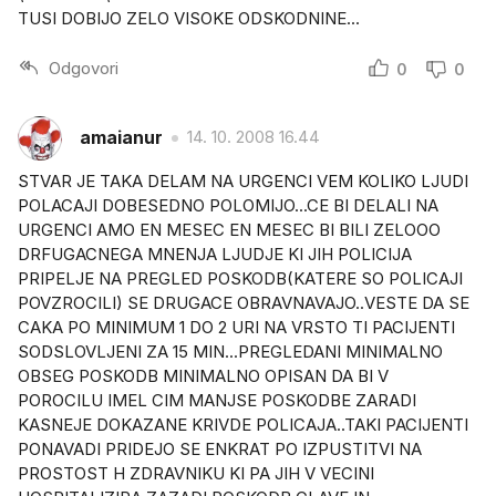
TUSI DOBIJO ZELO VISOKE ODSKODNINE...
Odgovori
0
0
amaianur
14. 10. 2008 16.44
STVAR JE TAKA DELAM NA URGENCI VEM KOLIKO LJUDI
POLACAJI DOBESEDNO POLOMIJO...CE BI DELALI NA
URGENCI AMO EN MESEC EN MESEC BI BILI ZELOOO
DRFUGACNEGA MNENJA LJUDJE KI JIH POLICIJA
PRIPELJE NA PREGLED POSKODB(KATERE SO POLICAJI
POVZROCILI) SE DRUGACE OBRAVNAVAJO..VESTE DA SE
CAKA PO MINIMUM 1 DO 2 URI NA VRSTO TI PACIJENTI
SODSLOVLJENI ZA 15 MIN...PREGLEDANI MINIMALNO
OBSEG POSKODB MINIMALNO OPISAN DA BI V
POROCILU IMEL CIM MANJSE POSKODBE ZARADI
KASNEJE DOKAZANE KRIVDE POLICAJA..TAKI PACIJENTI
PONAVADI PRIDEJO SE ENKRAT PO IZPUSTITVI NA
PROSTOST H ZDRAVNIKU KI PA JIH V VECINI