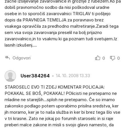
začne izsiljevanje zavarovalnice in grožnje z rubežem.Ko pa
dobiš pravnomočno sodbo da nisi poškodoval uradne
osebe in to sporočiš zavarovalnici TRIGLAV ti pošljejo
dopis da PRAVNEGA TEMELJA za poravnavo brez
vsakega opravičila za predhodno maltretiranje.Zaradi tega
sem vsa svoja zavarovanja preselil na bolj prijazno
zavarovalnico,in to vsakmu ki ga poznam tudi svetujem.Iz
lasnih izkušenj....
Odgovori
0
0
User384264
14. 10. 2008 13.33
STAROSELC EVO TI ZDEJ KOMENTAR POLICAJA:
POKAKAL SE BOŠ, POKAKAL! POlicisti ne pretepamo ne
mladine ne starejših...sploh ne pretepamo. Če so imamo
zakonsko podlago potem uporabimo prisilna sredstva, ker
jih moramo, ker je to naša služba in ker bi brez tega šlo vse
v tri krasne. Zato ne jokaj po forumih staroselc in si raje
preberi malce zakone in misli s svojo glavo namesto, da