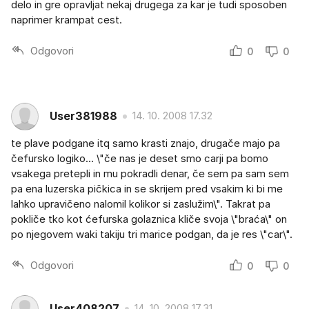
delo in gre opravljat nekaj drugega za kar je tudi sposoben
naprimer krampat cest.
Odgovori
0
0
User381988
14. 10. 2008 17.32
te plave podgane itq samo krasti znajo, drugače majo pa
čefursko logiko... \"če nas je deset smo carji pa bomo
vsakega pretepli in mu pokradli denar, če sem pa sam sem
pa ena luzerska pičkica in se skrijem pred vsakim ki bi me
lahko upravičeno nalomil kolikor si zaslužim\". Takrat pa
pokliče tko kot ćefurska golaznica kliče svoja \"braća\" on
po njegovem waki takiju tri marice podgan, da je res \"car\".
Odgovori
0
0
User408207
14. 10. 2008 17.31