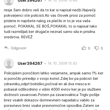
User394267
14. 10. 2008 13.48
resje Sam dobro veš da to kar si napisal nedži.Največji
pokvarjenci ste policisti.Ko vas človek prosi za pomoč
pridete in napišete nalog za plačilo in to je vsa vaša
pomoč. POKAKAL SE BOŠ,POKAKAL to si napisal tako
tudi razmišljaš ker drugače neznaš samo sila in prisilna
sredstva. REVEŽ
Odgovori
0
0
User394267
14. 10. 2008 13.42
Policijskim poročilom lahko verjamete, ampak samo 1% ker
si poročilo priredijo v svojo korist.Zdej bo pa policist šel
zdravniku,odprl bolniško,počival en ali dva mesca in
pobasal odškodnino v višini 4000 evrov ker je po službeni
dožnosti zavarovan.Potem pa zavarovalnica Triglv pošlje
brez vsakih dokazov domnevnem napadalcu vabilo za
poravnavo brez vsake pravnomočne opsodbe.Zatem se