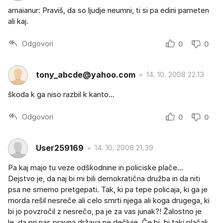
amaianur: Praviš, da so ljudje neumni, ti si pa edini pameten
ali kaj.
Odgovori
0
0
tony_abcde@yahoo.com
14. 10. 2008 22.13
škoda k ga niso razbil k kanto...
Odgovori
0
0
User259169
14. 10. 2008 21.39
Pa kaj majo tu veze odškodnine in policiske plače...
Dejstvo je, da naj bi mi bili demokratična družba in da niti
psa ne smemo pretgepati. Tak, ki pa tepe policaja, ki ga je
morda rešil nesreče ali celo smrti njega ali koga drugega, ki
bi jo povzročil z nesrečo, pa je za vas junak?! Žalostno je
le, da pri nas pravna država ne dečluje. Če bi, bi taki plačali