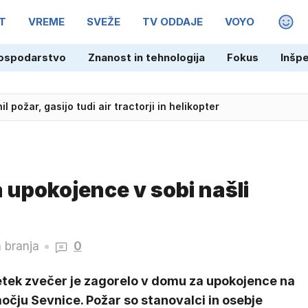
T
VREME
SVEŽE
TV ODDAJE
VOYO
MAGA
ospodarstvo
Znanost in tehnologija
Fokus
Inšp
 požar, gasijo tudi air tractorji in helikopter
 upokojence v sobi našli
n branja
0
etek zvečer je zagorelo v domu za upokojence na
čju Sevnice. Požar so stanovalci in osebje