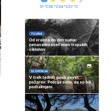
31 °C
30 °C
34 °C
37 °C
TUJINA
Od vrabca do dim suma:
nenavadni svet imen tropskih
ciklonov
SLOVENIJA
V treh tednih gasili devet
požarov: Policija sumi, da so bili
podtaknjeni