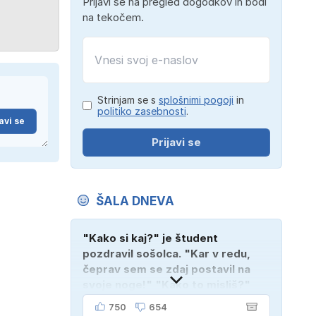
Prijavi se na pregled dogodkov in bodi
na tekočem.
Strinjam se s
splošnimi pogoji
in
politiko zasebnosti
.
avi se
Prijavi se
ŠALA DNEVA
"Kako si kaj?" je študent
pozdravil sošolca. "Kar v redu,
čeprav sem se zdaj postavil na
svoje noge!" "Kako to misliš?"
"Oče mi je vzel avto!"
750
654