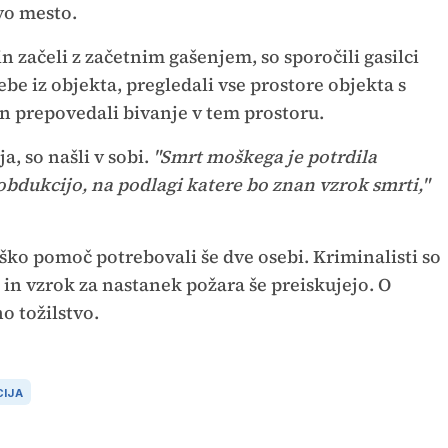
ovo mesto.
n začeli z začetnim gašenjem, so sporočili gasilci
ebe iz objekta, pregledali vse prostore objekta s
in prepovedali bivanje v tem prostoru.
a, so našli v sobi.
"Smrt moškega je potrdila
 obdukcijo, na podlagi katere bo znan vzrok smrti,"
ško pomoč potrebovali še dve osebi. Kriminalisti so
e in vzrok za nastanek požara še preiskujejo. O
o tožilstvo.
CIJA