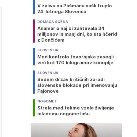
V zalivu na Pašmanu našli truplo
24-letnega Slovenca
DOMAČA SCENA
Anamaria naj bi zahtevala 34
milijonov in manj dni, ko sta hčerki
z Dončićem
SLOVENIJA
Med kontrolo tovornjaka zasegli
več kot 170 kilogramov konoplje
SLOVENIJA
Sedem držav kritičnih zaradi
slovenske blokade pri imenovanju
Fajonove
NOGOMET
Strela med tekmo vzela življenje
mlademu nogometašu