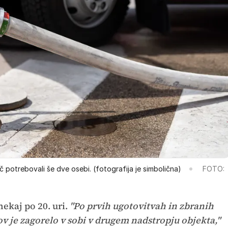
potrebovali še dve osebi. (fotografija je simbolična)
FOTO:
nekaj po 20. uri.
"Po prvih ugotovitvah in zbranih
tov je zagorelo v sobi v drugem nadstropju objekta,"