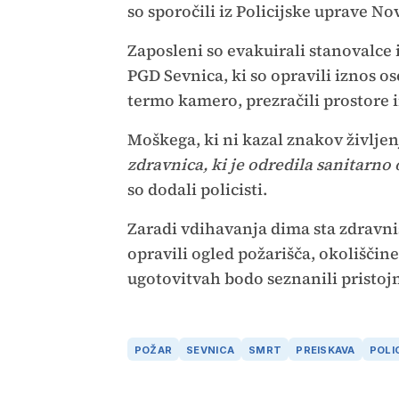
so sporočili iz Policijske uprave N
Zaposleni so evakuirali stanovalce i
PGD Sevnica, ki so opravili iznos os
termo kamero, prezračili prostore 
Moškega, ki ni kazal znakov življenj
zdravnica, ki je odredila sanitarno
so dodali policisti.
Zaradi vdihavanja dima sta zdravni
opravili ogled požarišča, okoliščin
ugotovitvah bodo seznanili pristojn
POŽAR
SEVNICA
SMRT
PREISKAVA
POLI