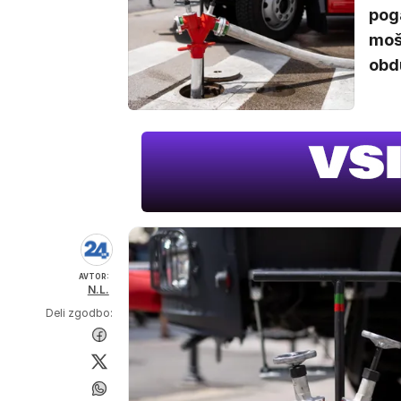
poga
moš
obdu
AVTOR:
N.L.
Deli zgodbo: