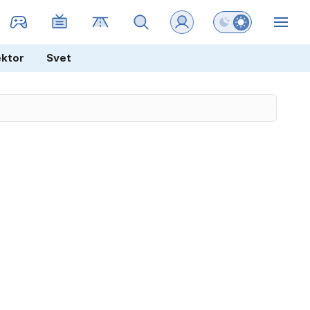
Preklopi barvni na
ZIN
ektor
Svet