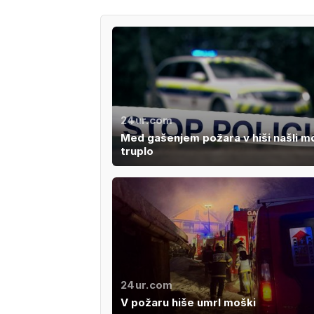
24ur.com
Med gašenjem požara v hiši našli 
truplo
24ur.com
V požaru hiše umrl moški