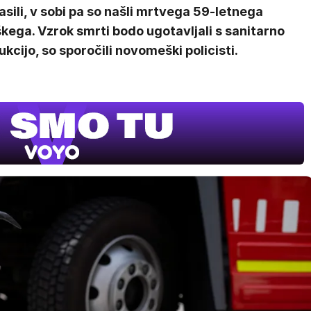
sili, v sobi pa so našli mrtvega 59-letnega
kega. Vzrok smrti bodo ugotavljali s sanitarno
kcijo, so sporočili novomeški policisti.
Film meseca /
pustolovski