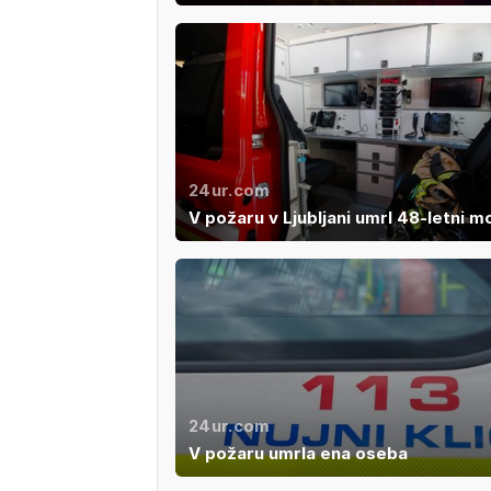
24ur.com
V požaru v Ljubljani umrl 48-letni m
24ur.com
V požaru umrla ena oseba