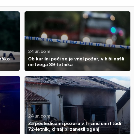
24ur.com
moško
Ob kurilni peči se je vnel požar, v hiši našli
mrtvega 89-letnika
24ur.com
Za posledicami požara v Trzinu umrl tudi
72-letnik, ki naj bi zanetil ogenj