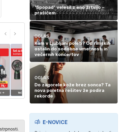
'Spopad' velesil z eno žrtvijo –
prašičem
OGLAS
Kam v Ljubljani poleti? Od rimskih
ostalin do sodobne umetnosti in
večernih koncertov
OGLAS
Do zagorele kože brez sonca? Ta
nova poletna rešitev že podira
rekorde
E-NOVICE
strpnosti.