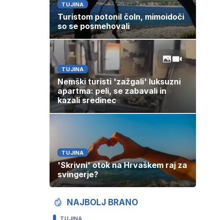
TUJINA
Turistom potonil čoln, mimoidoči
so se posmehovali
TUJINA
Nemški turisti 'zažgali' luksuzni
apartma: peli, se zabavali in
kazali sredinec
TUJINA
'Skrivni' otok na Hrvaškem raj za
svingerje?
NAJBOLJ BRANO
TUJINA