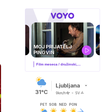
UEFA
SUPERPOKAL
 družinski,
V živo na VOYO: sreda ob 20.30
Ljubljana
31°C
9km/h
SV
PET
SOB
NED
PON