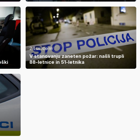
24ur.com
V stanovanju zaneten požar: našli trupli
oški
88-letnice in 51-letnika