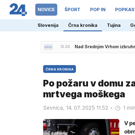
NOVICE
ŠPORT
POP IN
POPKAS
Slovenija
Črna kronika
Tujina
G
12.20
Nad Srednjim Vrhom izbruhnil
ČRNA KRONIKA
Po požaru v domu za
mrtvega moškega
Sevnica, 14. 07. 2025 11.52
1 mi
V p
obmo