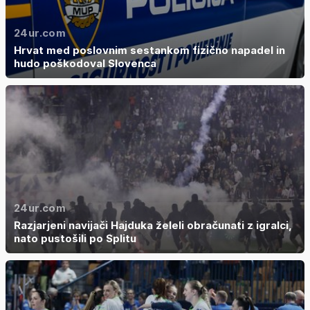
24ur.com
Hrvat med poslovnim sestankom fizično napadel in
hudo poškodoval Slovenca
24ur.com
Razjarjeni navijači Hajduka želeli obračunati z igralci,
nato pustošili po Splitu