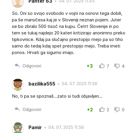
Panter 63
04. 07. 2025 11.45
So. Oni so svojo svobodo v vojni na osnovi tega dobili,
pa še marsičesa kaj je v Sloveniji neznan pojem. Juter
se bo zbralo 500 tisoč na kupu. Četrt Slovenije in po
tem se tukaj najdejo 20 kateri kritizirajo anonimno preko
tipkovnice. Kdaj pa slučajno prestopijo mejo pa so tiho
samo do tedaj kdaj spet prestopijo mejo. Treba imeti
ponos. Hrvati ga sigurno imajo.
Odgovori
+3
7
4
bazilika555
04. 07. 2025 11.56
No, ti pa se spoznaš...zato si tudi objavljen...
Odgovori
+2
2
0
Pamir
04. 07. 2025 11.56