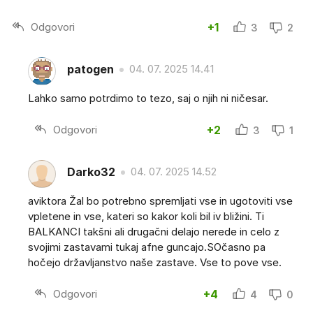
Odgovori
+1
3
2
patogen
04. 07. 2025 14.41
Lahko samo potrdimo to tezo, saj o njih ni ničesar.
Odgovori
+2
3
1
Darko32
04. 07. 2025 14.52
aviktora Žal bo potrebno spremljati vse in ugotoviti vse
vpletene in vse, kateri so kakor koli bil iv bližini. Ti
BALKANCI takšni ali drugačni delajo nerede in celo z
svojimi zastavami tukaj afne guncajo.SOčasno pa
hočejo državljanstvo naše zastave. Vse to pove vse.
Odgovori
+4
4
0