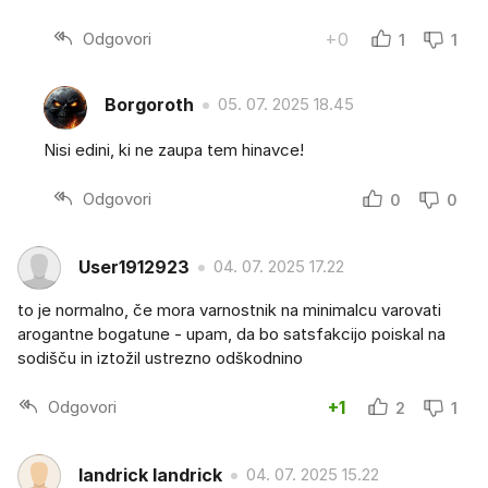
Odgovori
+0
1
1
Borgoroth
05. 07. 2025 18.45
Nisi edini, ki ne zaupa tem hinavce!
Odgovori
0
0
User1912923
04. 07. 2025 17.22
to je normalno, če mora varnostnik na minimalcu varovati
arogantne bogatune - upam, da bo satsfakcijo poiskal na
sodišču in iztožil ustrezno odškodnino
Odgovori
+1
2
1
landrick landrick
04. 07. 2025 15.22