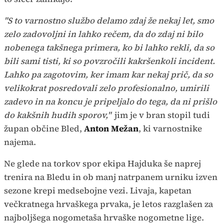
"S to varnostno službo delamo zdaj že nekaj let, smo
zelo zadovoljni in lahko rečem, da do zdaj ni bilo
nobenega takšnega primera, ko bi lahko rekli, da so
bili sami tisti, ki so povzročili kakršenkoli incident.
Lahko pa zagotovim, ker imam kar nekaj prič, da so
velikokrat posredovali zelo profesionalno, umirili
zadevo in na koncu je pripeljalo do tega, da ni prišlo
do kakšnih hudih sporov,"
jim je v bran stopil tudi
župan občine Bled,
Anton Mežan
, ki varnostnike
najema.
Ne glede na torkov spor ekipa Hajduka še naprej
trenira na Bledu in ob manj natrpanem urniku izven
sezone krepi medsebojne vezi. Livaja, kapetan
večkratnega hrvaškega prvaka, je letos razglašen za
najboljšega nogometaša hrvaške nogometne lige.