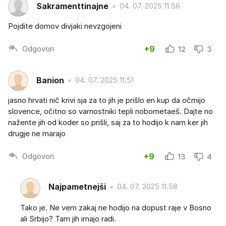
Sakramenttinajne
04. 07. 2025 11.56
Pojdite domov divjaki nevzgojeni
Odgovori
+9
12
3
Banion
04. 07. 2025 11.51
jasno hrvati nič krivi sja za to jih je prišlo en kup da očrnijo
slovence, očitno so varnostniki tepli nobometaeš. Dajte no
nažente jih od koder so prišli, saj za to hodijo k nam ker jih
drugje ne marajo
Odgovori
+9
13
4
Najpametnejši
04. 07. 2025 11.58
Tako je. Ne vem zakaj ne hodijo na dopust raje v Bosno
ali Srbijo? Tam jih imajo radi.