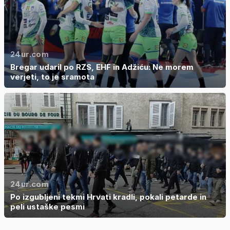
24ur.com
Bregar udaril po RZS, EHF in Adžiću: Ne morem
verjeti, to je sramota
24ur.com
Po izgubljeni tekmi Hrvati kradli, pokali petarde in
peli ustaške pesmi