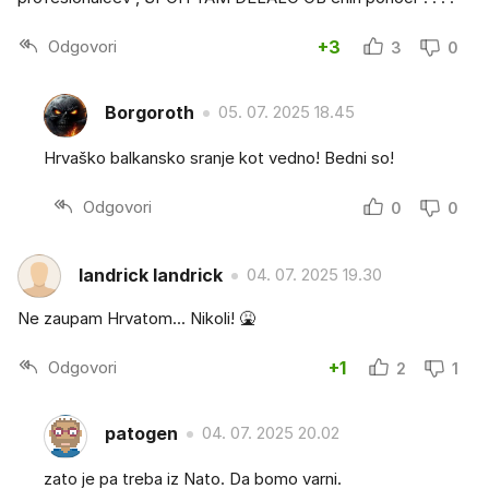
Odgovori
+3
3
0
Borgoroth
05. 07. 2025 18.45
Hrvaško balkansko sranje kot vedno! Bedni so!
Odgovori
0
0
landrick landrick
04. 07. 2025 19.30
Ne zaupam Hrvatom... Nikoli! 🤮
Odgovori
+1
2
1
patogen
04. 07. 2025 20.02
zato je pa treba iz Nato. Da bomo varni.