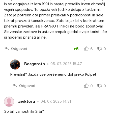
in se dogajanja iz leta 1991 in naprej preselilo izven območij
vojnih spopadov. To opaža veli ljudi ko delajo z takšnimi.
Zato je potrebn ota primer preiskati v podrobnosti in šele
takrat prevzeti konsekvence. Zato bi jaz bil v konkretnem
priemru previden, saj FRANJOTI nikoli ne bodo spoštovali
Slovenske zastave in ustave ampak gledali svoje koristi, če
si hočemo priznati ali ne.
Odgovori
+6
6
0
Borgoroth
05. 07. 2025 18.47
Previdni!? Ja..da vse preženemo dol preko Kolpe!
Odgovori
0
0
aviktora
04. 07. 2025 14.31
So bili varnostniki Srbi?