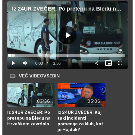
Iz 24UR ZVEČER: Po pretepu na Bledu na Hrvaškem završalo
Predvajaj
Loaded
:
4.59%
Current
0:00
/
Duration
3:36
Predvajaj
Tiho
Slika
Celozas
v
način
sliki
VEČ VIDEOVSEBIN
Time
03:36
05:06
Iz 24UR ZVEČER: Po
Iz 24UR ZVEČER: Kaj
pretepu na Bledu na
taki incidenti
Hrvaškem završalo
pomenijo za klub, kot
je Hajduk?