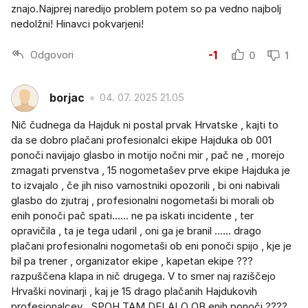
znajo.Najprej naredijo problem potem so pa vedno najbolj
nedolžni! Hinavci pokvarjeni!
Odgovori
-1
0
1
borjac
04. 07. 2025 21.05
Nič čudnega da Hajduk ni postal prvak Hrvatske , kajti to
da se dobro plačani profesionalci ekipe Hajduka ob 001
ponoči navijajo glasbo in motijo nočni mir , pač ne , morejo
zmagati prvenstva , 15 nogometašev prve ekipe Hajduka je
to izvajalo , če jih niso varnostniki opozorili , bi oni nabivali
glasbo do zjutraj , profesionalni nogometaši bi morali ob
enih ponoči pač spati...... ne pa iskati incidente , ter
opravičila , ta je tega udaril , oni ga je branil ...... drago
plačani profesionalni nogometaši ob eni ponoči spijo , kje je
bil pa trener , organizator ekipe , kapetan ekipe ???
razpuščena klapa in nič drugega. V to smer naj raziščejo
Hrvaški novinarji , kaj je 15 drago plačanih Hajdukovih
profesionalcev , SPOH TAM DELALO OB enih ponoči ????