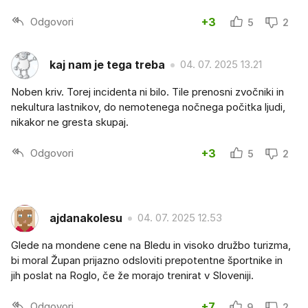
Odgovori
+3
5
2
kaj nam je tega treba
04. 07. 2025 13.21
Noben kriv. Torej incidenta ni bilo. Tile prenosni zvočniki in
nekultura lastnikov, do nemotenega nočnega počitka ljudi,
nikakor ne gresta skupaj.
Odgovori
+3
5
2
ajdanakolesu
04. 07. 2025 12.53
Glede na mondene cene na Bledu in visoko družbo turizma,
bi moral Župan prijazno odsloviti prepotentne športnike in
jih poslat na Roglo, če že morajo trenirat v Sloveniji.
Odgovori
+7
9
2