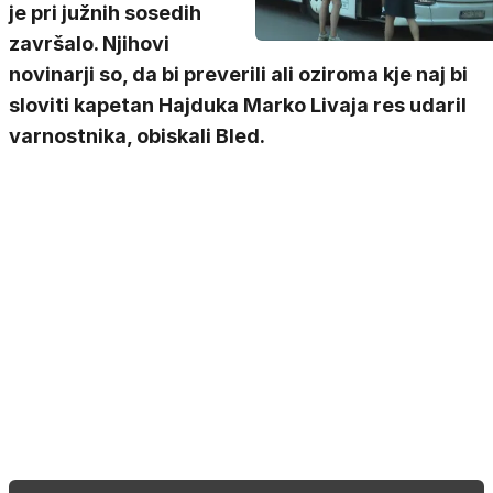
je pri južnih sosedih
završalo. Njihovi
novinarji so, da bi preverili ali oziroma kje naj bi
sloviti kapetan Hajduka Marko Livaja res udaril
varnostnika, obiskali Bled.