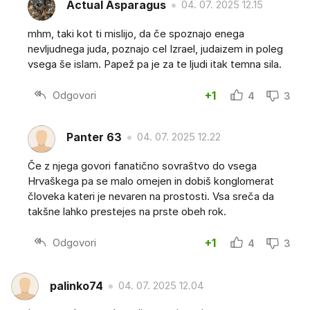
Actual Asparagus
04. 07. 2025 12.15
mhm, taki kot ti mislijo, da če spoznajo enega
nevljudnega juda, poznajo cel Izrael, judaizem in poleg
vsega še islam. Papež pa je za te ljudi itak temna sila.
Odgovori
+1
4
3
Panter 63
04. 07. 2025 12.22
Če z njega govori fanatično sovraštvo do vsega
Hrvaškega pa se malo omejen in dobiš konglomerat
človeka kateri je nevaren na prostosti. Vsa sreča da
takšne lahko prestejes na prste obeh rok.
Odgovori
+1
4
3
palinko74
04. 07. 2025 12.04