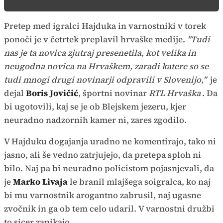
Pretep med igralci Hajduka in varnostniki v torek
ponoči je v četrtek preplavil hrvaške medije.
"Tudi
nas je ta novica zjutraj presenetila, kot velika in
neugodna novica na Hrvaškem, zaradi katere so se
tudi mnogi drugi novinarji odpravili v Slovenijo,"
je
dejal
Boris Jovičić
, športni novinar
RTL Hrvaška
. Da
bi ugotovili, kaj se je ob Blejskem jezeru, kjer
neuradno nadzornih kamer ni, zares zgodilo.
V Hajduku dogajanja uradno ne komentirajo, tako ni
jasno, ali še vedno zatrjujejo, da pretepa sploh ni
bilo. Naj pa bi neuradno policistom pojasnjevali, da
je
Marko Livaja
le branil mlajšega soigralca, ko naj
bi mu varnostnik arogantno zabrusil, naj ugasne
zvočnik in ga ob tem celo udaril. V varnostni družbi
to sicer zanikajo.