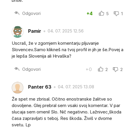
briše.
Odgovori
+4
5
1
Pamir
04. 07. 2025 12.56
Uscraš, že v zgornjem komentarju pljuvanje
Slovencev.Samo klikneš na tvoj profil in jih je še.Povej a
je lepša Slovenija ali Hrvaška?
Odgovori
+0
2
2
Panter 63
04. 07. 2025 13.08
Že spet me zbrisal. Očitno enostranske žalitve so
dovoljene. Glej prebral sem vsaki svoj komentar. V par
slucaja sem omenil Slo. Nič negativno. Lažnivec,škoda
časa zapravljati s teboj. Res škoda. Živiš v dvome
svetu. Lp