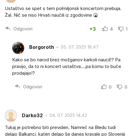
Ustaštvo se spet s tem polmiljonsk koncertom prebuja.
Žal. Nič se niso Hrvati naučili iz zgodovine 🤮
Odgovori
+3
4
1
Borgoroth
05. 07. 2025 18.47
Kako se bo narod brez možganov karkoli naucil!? Pa
pravijo, da to ni koncert ustaštva....pa komu to buče
prodajajo!?
Odgovori
0
0
Darko32
04. 07. 2025 14.42
Tukaj je potrebno biti previden. Namreč na Bledu tudi
delajo Balkanci, kateri delajo še danes kravale po Sloveniji