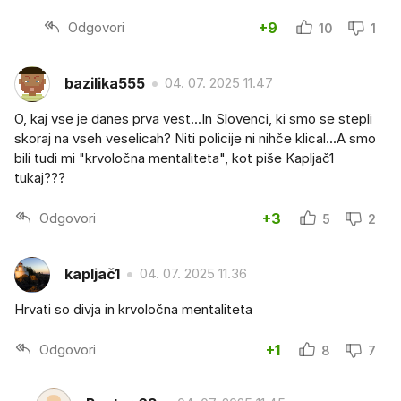
Odgovori
+9
10
1
bazilika555
04. 07. 2025 11.47
O, kaj vse je danes prva vest...In Slovenci, ki smo se stepli
skoraj na vseh veselicah? Niti policije ni nihče klical...A smo
bili tudi mi "krvoločna mentaliteta", kot piše Kapljač1
tukaj???
Odgovori
+3
5
2
kapljač1
04. 07. 2025 11.36
Hrvati so divja in krvoločna mentaliteta
Odgovori
+1
8
7