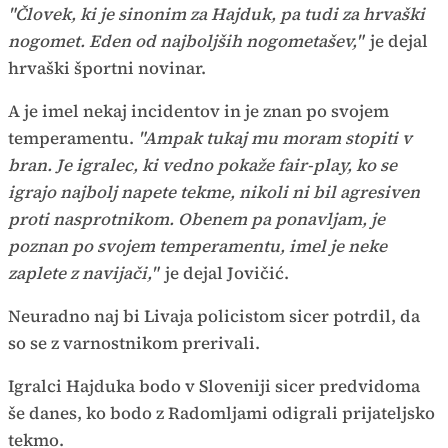
"Človek, ki je sinonim za Hajduk, pa tudi za hrvaški
nogomet. Eden od najboljših nogometašev,"
je dejal
hrvaški športni novinar.
A je imel nekaj incidentov in je znan po svojem
temperamentu.
"Ampak tukaj mu moram stopiti v
bran. Je igralec, ki vedno pokaže fair-play, ko se
igrajo najbolj napete tekme, nikoli ni bil agresiven
proti nasprotnikom. Obenem pa ponavljam, je
poznan po svojem temperamentu, imel je neke
zaplete z navijači,"
je dejal Jovičić.
Neuradno naj bi Livaja policistom sicer potrdil, da
so se z varnostnikom prerivali.
Igralci Hajduka bodo v Sloveniji sicer predvidoma
še danes, ko bodo z Radomljami odigrali prijateljsko
tekmo.