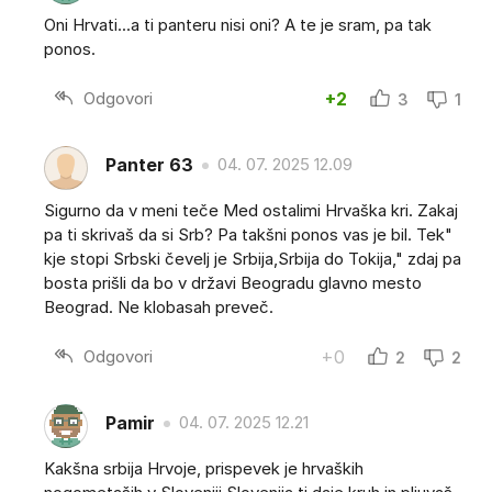
Oni Hrvati...a ti panteru nisi oni? A te je sram, pa tak
ponos.
Odgovori
+2
3
1
Panter 63
04. 07. 2025 12.09
Sigurno da v meni teče Med ostalimi Hrvaška kri. Zakaj
pa ti skrivaš da si Srb? Pa takšni ponos vas je bil. Tek"
kje stopi Srbski čevelj je Srbija,Srbija do Tokija," zdaj pa
bosta prišli da bo v državi Beogradu glavno mesto
Beograd. Ne klobasah preveč.
Odgovori
+0
2
2
Pamir
04. 07. 2025 12.21
Kakšna srbija Hrvoje, prispevek je hrvaških