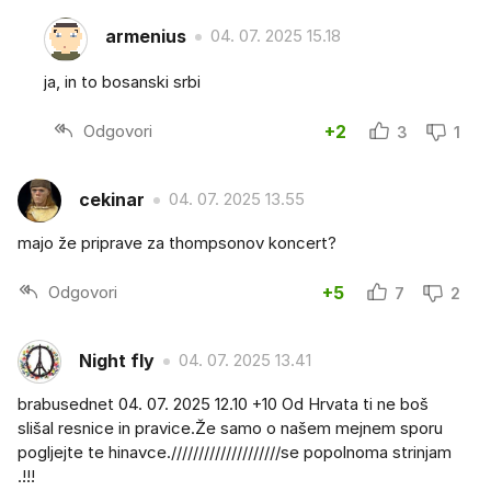
armenius
04. 07. 2025 15.18
ja, in to bosanski srbi
Odgovori
+2
3
1
cekinar
04. 07. 2025 13.55
majo že priprave za thompsonov koncert?
Odgovori
+5
7
2
Night fly
04. 07. 2025 13.41
brabusednet 04. 07. 2025 12.10 +10 Od Hrvata ti ne boš
slišal resnice in pravice.Že samo o našem mejnem sporu
pogljejte te hinavce.////////////////////se popolnoma strinjam
.!!!