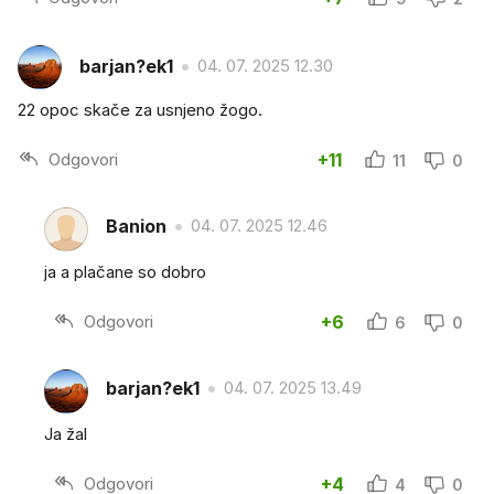
barjan?ek1
04. 07. 2025 12.30
22 opoc skače za usnjeno žogo.
Odgovori
+11
11
0
Banion
04. 07. 2025 12.46
ja a plačane so dobro
Odgovori
+6
6
0
barjan?ek1
04. 07. 2025 13.49
Ja žal
Odgovori
+4
4
0