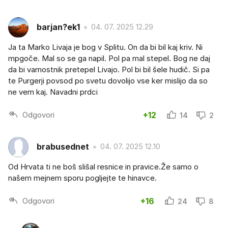
barjan?ek1
04. 07. 2025 12.29
Ja ta Marko Livaja je bog v Splitu. On da bi bil kaj kriv. Ni
mpgoče. Mal so se ga napil. Pol pa mal stepel. Bog ne daj
da bi varnostnik pretepel Livajo. Pol bi bil šele hudič. Si pa
te Purgerji povsod po svetu dovolijo vse ker mislijo da so
ne vem kaj. Navadni prdci
Odgovori
+12
14
2
brabusednet
04. 07. 2025 12.10
Od Hrvata ti ne boš slišal resnice in pravice.Že samo o
našem mejnem sporu pogljejte te hinavce.
Odgovori
+16
24
8