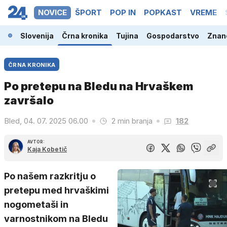
NOVICE
ŠPORT
POP IN
POPKAST
VREME
Slovenija
Črna kronika
Tujina
Gospodarstvo
Znano
ČRNA KRONIKA
Po pretepu na Bledu na Hrvaškem
završalo
Bled, 04. 07. 2025 06.00
2 min branja
182
AVTOR:
Kaja Kobetič
Po našem razkritju o
pretepu med hrvaškimi
nogometaši in
varnostnikom na Bledu