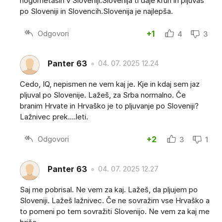
nogometaših v Sloveniji.Slovenija ti daje kruh in pljuvaš
po Sloveniji in Slovencih.Slovenija je najlepša.
Odgovori
+1
4
3
Panter 63
04. 07. 2025 12.24
Cedo, IQ, nepismen ne vem kaj je. Kje in kdaj sem jaz
pljuval po Slovenije. Lažeš, za Srba normalno. Če
branim Hrvate in Hrvaško je to pljuvanje po Sloveniji?
Lažnivec prek....leti.
Odgovori
+2
3
1
Panter 63
04. 07. 2025 12.27
Saj me pobrisal. Ne vem za kaj. Lažeš, da pljujem po
Sloveniji. Lažeš lažnivec. Če ne sovražim vse Hrvaško a
to pomeni po tem sovražiti Slovenijo. Ne vem za kaj me