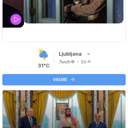
Ljubljana
7km/h
SV
31°C
VREME