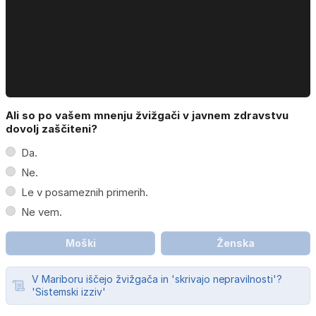
Ali so po vašem mnenju žvižgači v javnem zdravstvu
dovolj zaščiteni?
Da.
Ne.
Le v posameznih primerih.
Ne vem.
Moški
Ženska
V Mariboru iščejo žvižgača in 'skrivajo nepravilnosti'?
'Sistemski izziv'