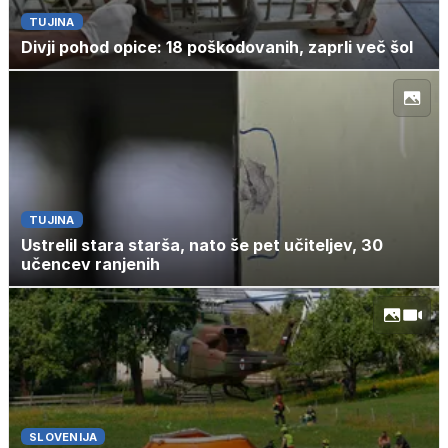
TUJINA
Divji pohod opice: 18 poškodovanih, zaprli več šol
TUJINA
Ustrelil stara starša, nato še pet učiteljev, 30
učencev ranjenih
SLOVENIJA