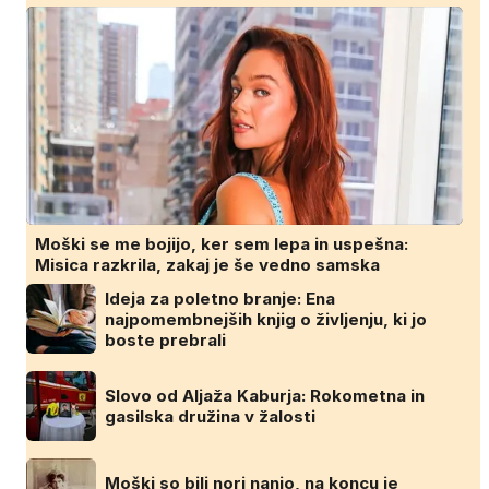
Moški se me bojijo, ker sem lepa in uspešna:
Misica razkrila, zakaj je še vedno samska
Ideja za poletno branje: Ena
najpomembnejših knjig o življenju, ki jo
boste prebrali
Slovo od Aljaža Kaburja: Rokometna in
gasilska družina v žalosti
Moški so bili nori nanjo, na koncu je