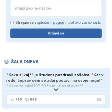
Strinjam se s
splošnimi pogoji
in
politiko zasebnosti
.
Prijavi se
ŠALA DNEVA
"Kako si kaj?" je študent pozdravil sošolca. "Kar v
redu, čeprav sem se zdaj postavil na svoje noge!"
"Kako to misliš?" "Oče mi je vzel avto!"
780
689