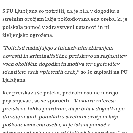
S PU Ljubljana so potrdili, da je bila v dogodku s
strelnim orožjem lažje poškodovana ena oseba, ki je
poiskala pomoč v zdravstveni ustanovi in ni
življenjsko ogrožena.
"Policisti nadaljujejo z intenzivnim zbiranjem
obvestil in kriminalistično preiskavo za razjasnitev
vseh okoliščin dogodka in motiva ter ugotovitev
identitete vseh vpletenih oseb,"
so še zapisali na PU
Ljubljana.
Ker preiskava še poteka, podrobnosti ne morejo
pojasnjevati, so še sporočili.
"V okviru interesa
preiskave lahko potrdimo, da je bila v dogodku po
do zdaj znanih podatkih s strelnim orožjem lažje
poškodovana ena oseba, ki je iskala pomoč v
zdravstveni ustanovi in ni življenjsko ogrožena,"
so