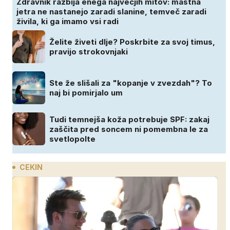
Zdravnik razbija enega največjih mitov: mastna
jetra ne nastanejo zaradi slanine, temveč zaradi
živila, ki ga imamo vsi radi
Želite živeti dlje? Poskrbite za svoj timus,
pravijo strokovnjaki
Ste že slišali za "kopanje v zvezdah"? To
naj bi pomirjalo um
Tudi temnejša koža potrebuje SPF: zakaj
zaščita pred soncem ni pomembna le za
svetlopolte
CEKIN