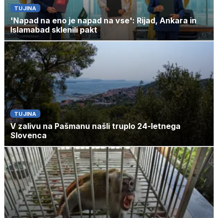
TUJINA
'Napad na eno je napad na vse': Rijad, Ankara in
Islamabad sklenili pakt
TUJINA
V zalivu na Pašmanu našli truplo 24-letnega
Slovenca