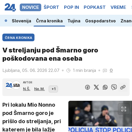
NOVICE
ŠPORT
POP IN
POPKAST
VREME
Slovenija
Črna kronika
Tujina
Gospodarstvo
Znano
ČRNA KRONIKA
V streljanju pod Šmarno goro
poškodovana ena oseba
Ljubljana, 05. 06. 2026 22.07
1 min branja
0
AVTOR:
N.Š.
Ne.M.
+1
Pri lokalu Mio Nonno
pod Šmarno goro je
prišlo do streljanja, pri
katerem je bila lažje