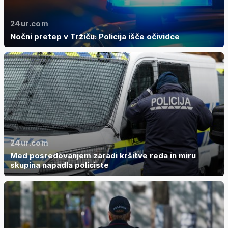
24ur.com
Nočni pretep v Tržiču: Policija išče očividce
24ur.com
Med posredovanjem zaradi kršitve reda in miru
skupina napadla policiste