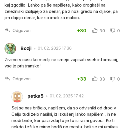
kaj zgodilo. Lahko pa še napišete, kako drogiraši na
železniški izsiljujejo za denar, pa z noži gredo na dijake, pa
jim dajejo denar, kar so imeli za malico.
Odgovori
+30
30
0
Bozji
01. 02. 2025 17.36
Zivimo v casu ko mediji ne smejo zapisati vseh informacij,
vse je pristransko!
Odgovori
+33
33
0
petka5
01. 02. 2025 17.42
Sej se nas brišejo, napišem, da so odvisniki od drog v
Celju tudi zelo nasilni, iz izkušenj lahko napišem , in ne
modi briše, ker pazi zdaj to je to si razni govor... Ko ti
nekdo teži ko mirno hodiš po mestu, bolj se mi umikas,