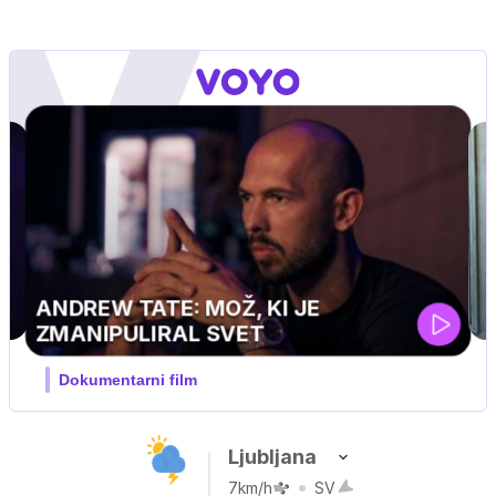
MOJ PRIJATELJ PINGVIN
Film meseca / družinski, pustolovski
Ljubljana
7km/h
SV