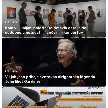
OGLAS
Kam v Ljubljani poleti? Od rimskih ostalin do
sodobne umetnosti in večernih koncertov
OGLAS
V Ljubljano prihaja svetovna dirigentska legenda
John Eliot Gardiner