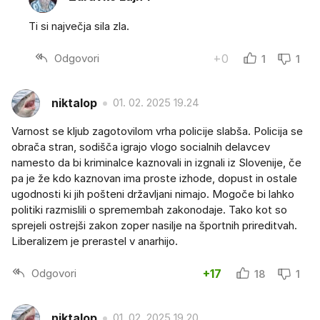
Ti si največja sila zla.
Odgovori
+0
1
1
niktalop
01. 02. 2025 19.24
Varnost se kljub zagotovilom vrha policije slabša. Policija se
obrača stran, sodišča igrajo vlogo socialnih delavcev
namesto da bi kriminalce kaznovali in izgnali iz Slovenije, če
pa je že kdo kaznovan ima proste izhode, dopust in ostale
ugodnosti ki jih pošteni državljani nimajo. Mogoče bi lahko
politiki razmislili o spremembah zakonodaje. Tako kot so
sprejeli ostrejši zakon zoper nasilje na športnih prireditvah.
Liberalizem je prerastel v anarhijo.
Odgovori
+17
18
1
niktalop
01. 02. 2025 19.20