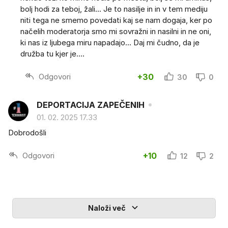
bolj hodi za teboj, žali... Je to nasilje in in v tem mediju
niti tega ne smemo povedati kaj se nam dogaja, ker po
načelih moderatorja smo mi sovražni in nasilni in ne oni,
ki nas iz ljubega miru napadajo... Daj mi čudno, da je
družba tu kjer je....
Odgovori
+30
30
0
DEPORTACIJA ZAPEČENIH
01. 02. 2025 17.33
Dobrodošli
Odgovori
+10
12
2
Naloži več