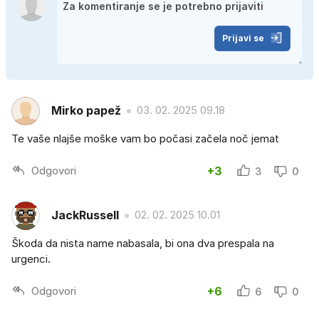
Prijavi se
Mirko papež
03. 02. 2025 09.18
Te vaše nlajše moške vam bo počasi začela noč jemat
Odgovori
+3
3
0
JackRussell
02. 02. 2025 10.01
Škoda da nista name nabasala, bi ona dva prespala na
urgenci.
Odgovori
+6
6
0