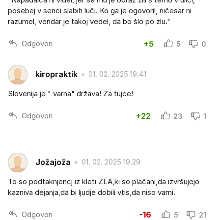
posebej v senci slabih luči. Ko ga je ogovoril, ničesar ni
razumel, vendar je takoj vedel, da bo šlo po zlu."
Odgovori
+5
5
0
kiropraktik
01. 02. 2025 19.41
Slovenija je " varna" država! Za tujce!
Odgovori
+22
23
1
Jožajoža
01. 02. 2025 19.29
To so podtaknjencj iz kleti ZLA,ki so plačani,da izvršujejo
kazniva dejanja,da bi ljudje dobili vtis,da niso varni.
Odgovori
-16
5
21