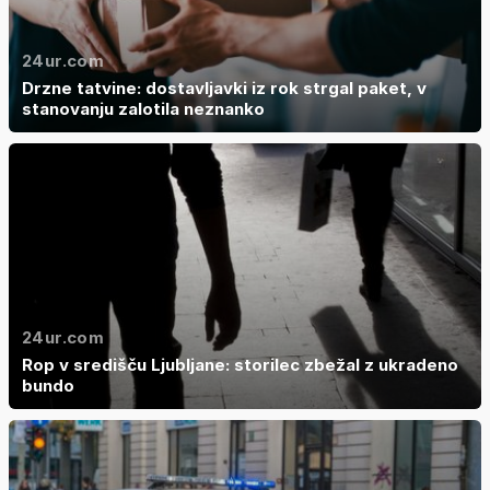
24ur.com
Drzne tatvine: dostavljavki iz rok strgal paket, v
stanovanju zalotila neznanko
24ur.com
Rop v središču Ljubljane: storilec zbežal z ukradeno
bundo