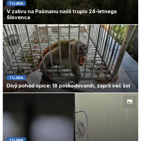
TUJINA
V zalivu na Pašmanu našli truplo 24-letnega
Slovenca
TUJINA
Divji pohod opice: 18 poškodovanih, zaprli več šol
TUJINA