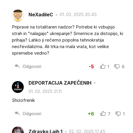
NeXadileC
01. 02. 2025 20.45
Priprave na totalitaren nadzor? Potrebe ki vzbujsjo
strah in "nalagajo" ukrepanje? Smernice za distopijo, ki
prihaja? Lahko ji rečemo popolna tehnokratija
neofevdalizma. Ali trka na mala vrata, kot velike
spremebe vedno?
Odgovori
-5
1
6
DEPORTACIJA ZAPEČENIH
01. 02. 2025 21.11
Shizofrenik
Odgovori
+6
7
1
Zdravko Lajh 1
02. 02. 2025 17.45