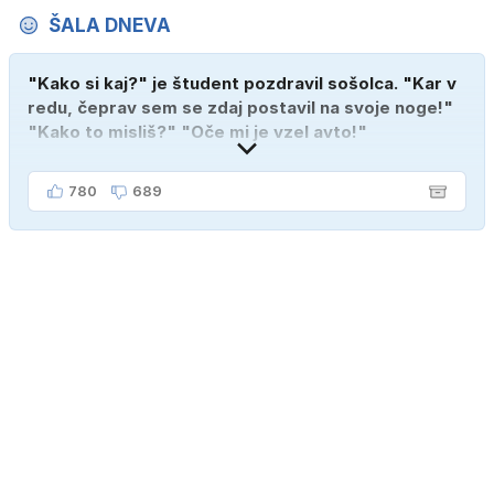
ŠALA DNEVA
"Kako si kaj?" je študent pozdravil sošolca. "Kar v
redu, čeprav sem se zdaj postavil na svoje noge!"
"Kako to misliš?" "Oče mi je vzel avto!"
780
689