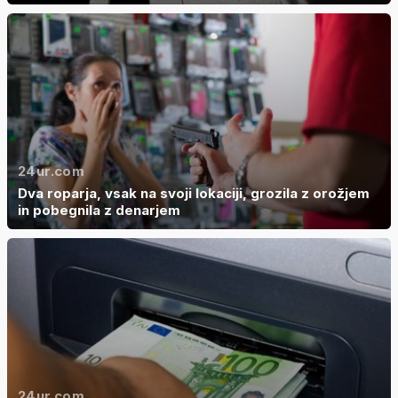
24ur.com
Dva roparja, vsak na svoji lokaciji, grozila z orožjem
in pobegnila z denarjem
24ur.com