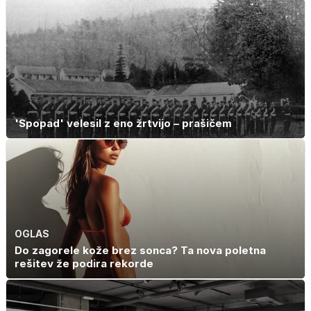
'Spopad' velesil z eno žrtvijo – prašičem
OGLAS
Do zagorele kože brez sonca? Ta nova poletna
rešitev že podira rekorde