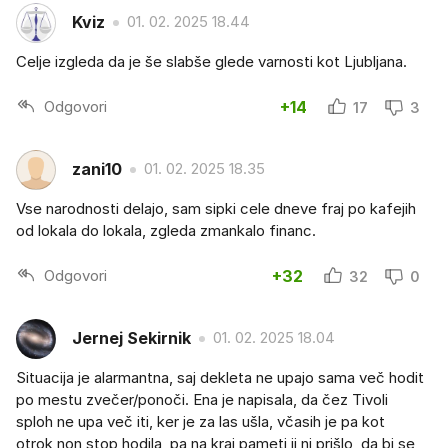
Kviz
01. 02. 2025 18.44
Celje izgleda da je še slabše glede varnosti kot Ljubljana.
Odgovori
+14
17
3
zani10
01. 02. 2025 18.35
Vse narodnosti delajo, sam sipki cele dneve fraj po kafejih
od lokala do lokala, zgleda zmankalo financ.
Odgovori
+32
32
0
Jernej Sekirnik
01. 02. 2025 18.04
Situacija je alarmantna, saj dekleta ne upajo sama več hodit
po mestu zvečer/ponoči. Ena je napisala, da čez Tivoli
sploh ne upa več iti, ker je za las ušla, včasih je pa kot
otrok non stop hodila, pa na kraj pameti ji ni prišlo, da bi se