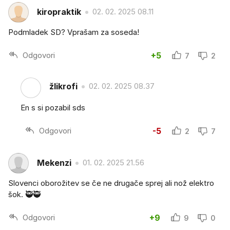
kiropraktik
02. 02. 2025 08.11
Podmladek SD? Vprašam za soseda!
Odgovori
+5
7
2
žlikrofi
02. 02. 2025 08.37
En s si pozabil sds
Odgovori
-5
2
7
Mekenzi
01. 02. 2025 21.56
Slovenci oborožitev se če ne drugače sprej ali nož elektro
šok. 🥷🥷
Odgovori
+9
9
0