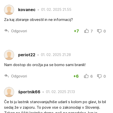
kovanec
01. 02. 2025 21.55
Za kaj zbiranje obvestil in ne informacij?
Odgovori
+7
7
0
periot22
01. 02. 2025 21.28
Nam dostop do orožja pa se bomo sami branili!
Odgovori
+6
6
0
športnik66
01. 02. 2025 21.13
Če bi ju lastnik stanovanja/hiše udaril s kolom po glavi, bi bil
sedaj že v zaporu. To pove vse o zakonodaji v Sloveniji.
Zakon ne ščiti lastnika doma, pač pa napadalca, kar je