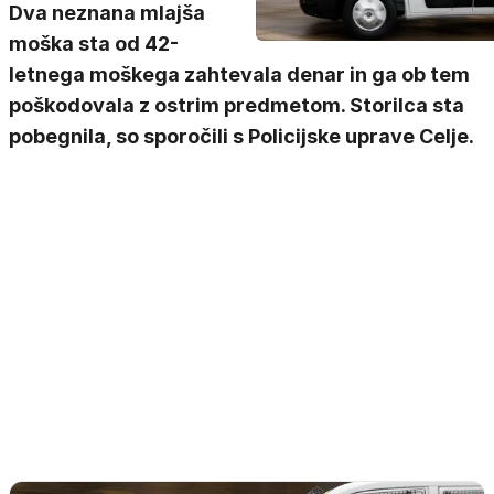
Dva neznana mlajša
moška sta od 42-
letnega moškega zahtevala denar in ga ob tem
poškodovala z ostrim predmetom. Storilca sta
pobegnila, so sporočili s Policijske uprave Celje.