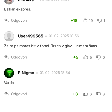
Balkan ekspres.
Odgovori
+18
19
1
User499565
01. 02. 2025 18.56
Za to pa moras bit v formi. Trzen v glavi... nimata šans
Odgovori
+5
5
0
E.Nigma
01. 02. 2025 18.54
Varda
Odgovori
+3
6
3