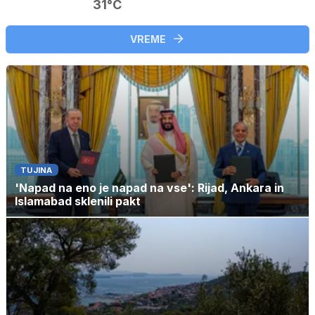
31°C
VREME
TUJINA
'Napad na eno je napad na vse': Rijad, Ankara in
Islamabad sklenili pakt