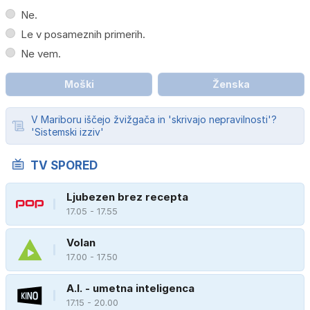
Ne.
Le v posameznih primerih.
Ne vem.
Moški
Ženska
V Mariboru iščejo žvižgača in 'skrivajo nepravilnosti'?
'Sistemski izziv'
TV SPORED
Ljubezen brez recepta
17.05 - 17.55
Volan
17.00 - 17.50
A.I. - umetna inteligenca
17.15 - 20.00