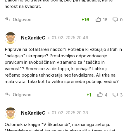
norost na kvadrat.
Odgovori
+16
16
0
NeXadileC
01. 02. 2025 20.49
Priprave na totalitaren nadzor? Potrebe ki vzbujajo strah in
"nalagajo" ukrepanje? Prostovoljno odpovedovanje
pravicam in svoboščinam v zameno za "zaščito in
varnost"? Smernice za distopijo, ki prihaja? Lahko ji
rečemo popolna tehnokratija neofevdalizma. Ali trka na
mala vrata, tako kot to velike spremebe počnejo vedno?
Odgovori
+1
4
3
NeXadileC
01. 02. 2025 20.38
Odlomek iz knjige "V Škuribandi", neznanega avtorja.
"Napadalca ni videl, jer se mu je obraz zlil s temo v ulici,