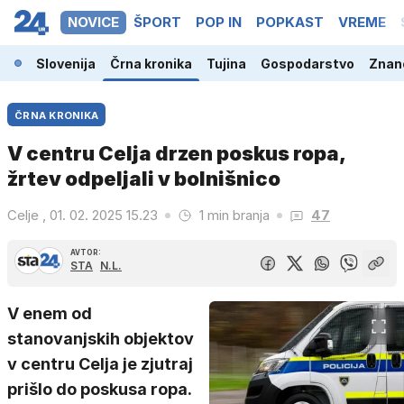
NOVICE
ŠPORT
POP IN
POPKAST
VREME
Slovenija
Črna kronika
Tujina
Gospodarstvo
Znano
ČRNA KRONIKA
V centru Celja drzen poskus ropa,
žrtev odpeljali v bolnišnico
Celje , 01. 02. 2025 15.23
1 min branja
47
AVTOR:
STA
N.L.
V enem od
stanovanjskih objektov
v centru Celja je zjutraj
prišlo do poskusa ropa.