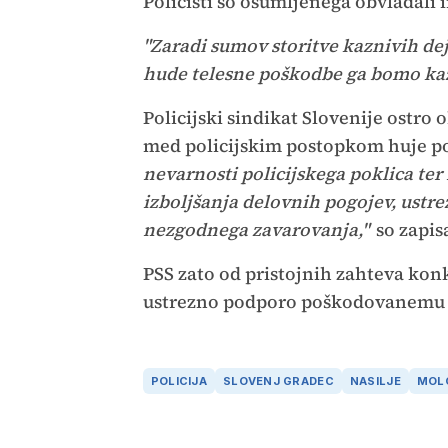
Policisti so osumljenega obvladali i
"Zaradi sumov storitve kaznivih deja
hude telesne poškodbe ga bomo kaz
Policijski sindikat Slovenije ostro 
med policijskim postopkom huje po
nevarnosti policijskega poklica ter 
izboljšanja delovnih pogojev, ustr
nezgodnega zavarovanja,"
so zapisa
PSS zato od pristojnih zahteva konk
ustrezno podporo poškodovanemu p
POLICIJA
SLOVENJ GRADEC
NASILJE
MOL