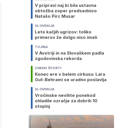
V pripravi naj bi bila ustavna
obtožba zoper predsednico
Natašo Pirc Musar
SLOVENIJA
Leto kačjih ugrizov: toliko
primerov že dolgo niso imeli
TUJINA
V Avstriji in na Slovaškem padla
zgodovinska rekorda
ZIMSKI ŠPORTI
Konec ere v belem cirkusu: Lara
Gut-Behrami se uradno poslavlja
SLOVENIJA
Vročinske nevihte ponekod
ohladile ozračje za dobrih 10
stopinj