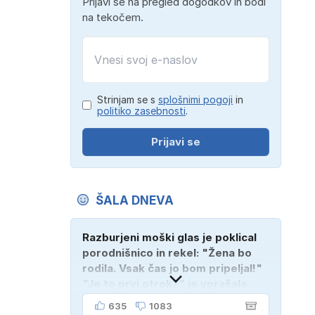
Prijavi se na pregled dogodkov in bodi
na tekočem.
Strinjam se s
splošnimi pogoji
in
politiko zasebnosti
.
Prijavi se
ŠALA DNEVA
Razburjeni moški glas je poklical
porodnišnico in rekel: "Žena bo
rodila. Vsak čas jo bom pripeljal!"
"Je to prvi otrok?" je vprašala
medicinska sestra. "Ne, tukaj je
635
1083
njen mož!"