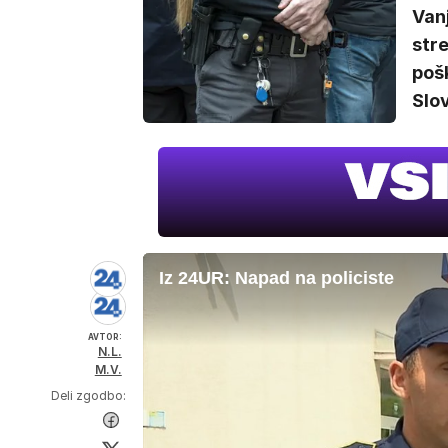
Vanj
stre
pošk
Slov
Iz 24UR: Napad na policiste
AVTOR:
N.L.
M.V.
Deli zgodbo: