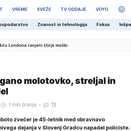
T
VREME
SVEŽE
TV ODDAJE
VOYO
MAGA
ospodarstvo
Znanost in tehnologija
Fokus
Inšp
šču Londona ranjeni štirje moški
žgano molotovko, streljal in
el
1 min branja
11
oboto zvečer je 45-letnik med obravnavo
ivega dejanja v Slovenj Gradcu napadel policiste.