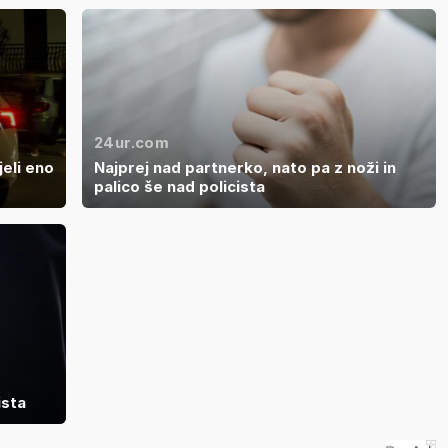
24ur.com
jeli eno
Najprej nad partnerko, nato pa z noži in
palico še nad policista
ista