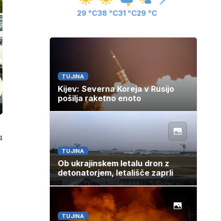
29 °C
38 °C
31 °C
29 °C
TUJINA
Kijev: Severna Koreja v Rusijo
pošilja raketno enoto
ozaslonski
in
u
TUJINA
Ob ukrajinskem letalu dron z
detonatorjem, letališče zaprli
TUJINA