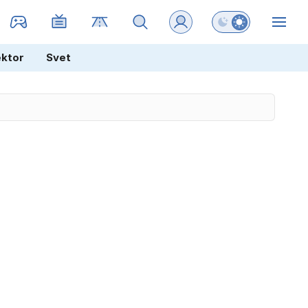
Preklopi barvni na
ZIN
ektor
Svet