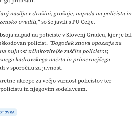
n ga pridržali.
nj nasilja v družini, grožnje, napada na policista in
ensko ovadili,"
so še javili s PU Celje.
obsoja napad na policiste v Slovenj Gradcu, kjer je bil
škodovan policist.
"Dogodek znova opozarja na
na nujnost učinkovitejše zaščite policistov,
eznega kadrovskega načrta in primernejšega
li v sporočilu za javnost.
retne ukrepe za večjo varnost policistov ter
olicistu in njegovim sodelavcem.
OTOVKA