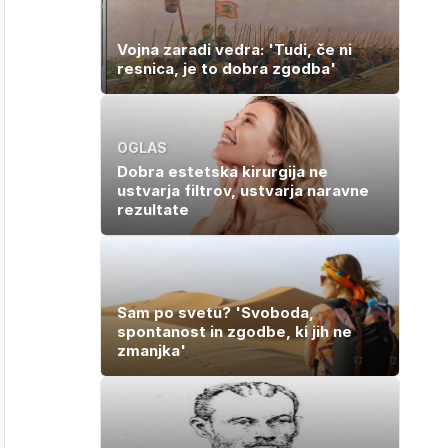
Vojna zaradi vedra: 'Tudi, če ni
resnica, je to dobra zgodba'
OGLAS
Dobra estetska kirurgija ne
ustvarja filtrov, ustvarja naravne
rezultate
Sam po svetu? 'Svoboda,
spontanost in zgodbe, ki jih ne
zmanjka'