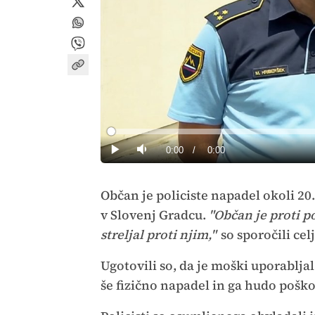
Loaded
:
0%
Current
0:00
/
Duration
0:00
Predvajaj
Tiho
Time
Občan je policiste napadel okoli 2
v Slovenj Gradcu.
"Občan je proti p
streljal proti njim,"
so sporočili celj
Ugotovili so, da je moški uporabljal
še fizično napadel in ga hudo pošk