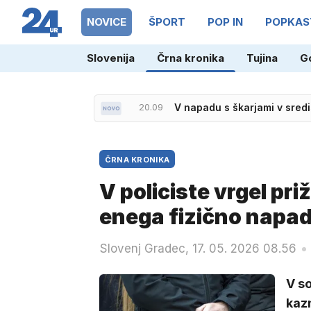
NOVICE
ŠPORT
POP IN
POPKAS
Slovenija
Črna kronika
Tujina
G
20.09
V napadu s škarjami v sredi
ČRNA KRONIKA
V policiste vrgel pri
enega fizično napad
Slovenj Gradec, 17. 05. 2026 08.56
V s
kazn