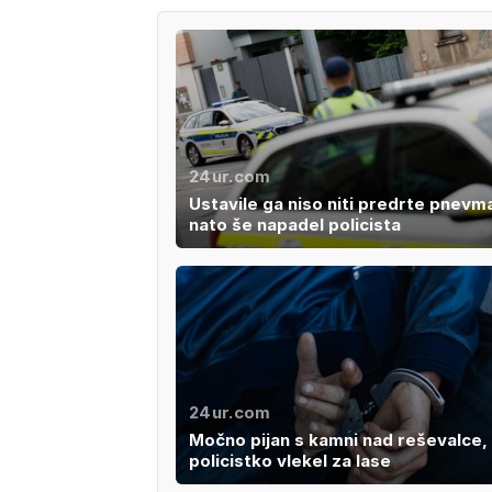
24ur.com
Ustavile ga niso niti predrte pnevm
nato še napadel policista
24ur.com
Močno pijan s kamni nad reševalce,
policistko vlekel za lase