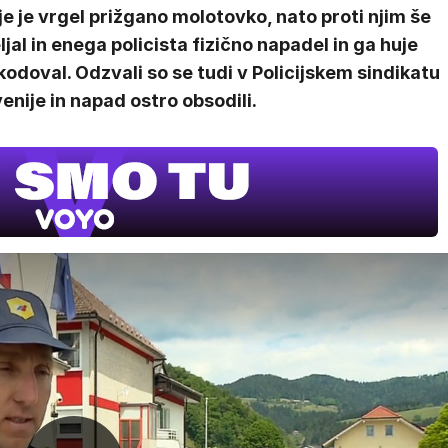
e je vrgel prižgano molotovko, nato proti njim še
ljal in enega policista fizično napadel in ga huje
odoval. Odzvali so se tudi v Policijskem sindikatu
enije in napad ostro obsodili.