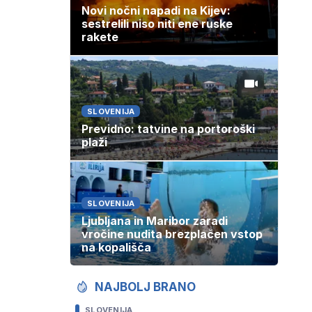
Novi nočni napadi na Kijev:
sestrelili niso niti ene ruske
rakete
SLOVENIJA
Previdno: tatvine na portoroški
plaži
SLOVENIJA
Ljubljana in Maribor zaradi
vročine nudita brezplačen vstop
na kopališča
NAJBOLJ BRANO
SLOVENIJA