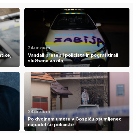
24ur.com
atike,
Vandali pretepli policista in pografitirali
službena vozila
24ur.com
Po dvojnem umoru v Gospiću osumljenec
napadel še policiste