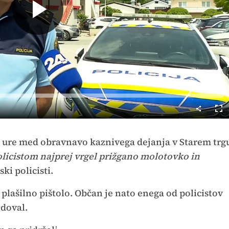
Predvajaj
Cel
nač
0. ure med obravnavo kaznivega dejanja v Starem trg
olicistom najprej vrgel prižgano molotovko in
ski policisti.
 plašilno pištolo. Občan je nato enega od policistov
odoval.