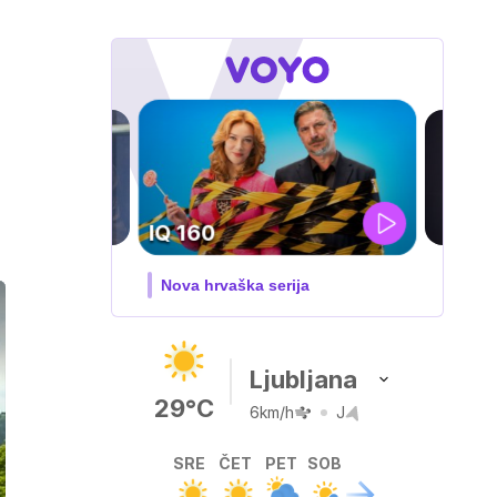
DOSJE JARAK
3. sezona dokumentarne serije
Ljubljana
29°C
6km/h
J
SRE
ČET
PET
SOB