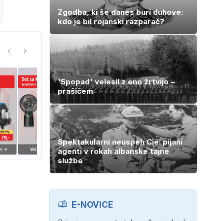
Zgodba, ki še danes buri duhove:
kdo je bil rojanski razparač?
'Spopad' velesil z eno žrtvijo –
prašičem
Spektakularni neuspeh Cie: pijani
agenti v rokah albanske tajne
službe
E-NOVICE