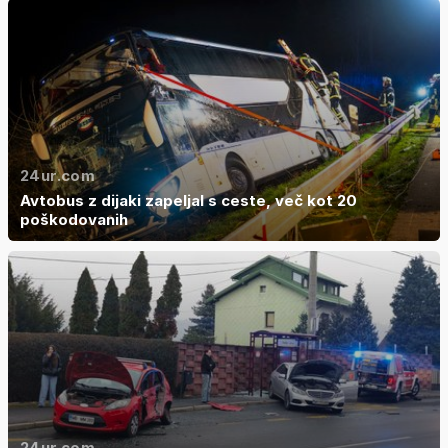
24ur.com
Avtobus z dijaki zapeljal s ceste, več kot 20
poškodovanih
24ur.com