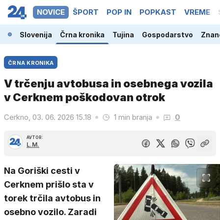
NOVICE
ŠPORT
POP IN
POPKAST
VREME
Slovenija
Črna kronika
Tujina
Gospodarstvo
Znano
ČRNA KRONIKA
V trčenju avtobusa in osebnega vozila
v Cerknem poškodovan otrok
Cerkno, 03. 06. 2026 15.18
1 min branja
0
AVTOR:
L.M.
Na Goriški cesti v
Cerknem prišlo sta v
torek trčila avtobus in
osebno vozilo. Zaradi