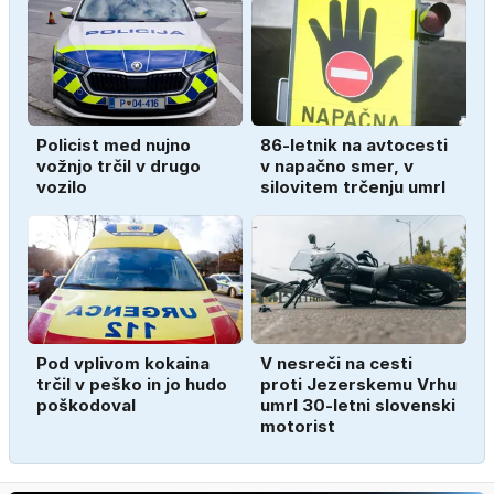
Policist med nujno
86-letnik na avtocesti
vožnjo trčil v drugo
v napačno smer, v
vozilo
silovitem trčenju umrl
Pod vplivom kokaina
V nesreči na cesti
trčil v peško in jo hudo
proti Jezerskemu Vrhu
poškodoval
umrl 30-letni slovenski
motorist