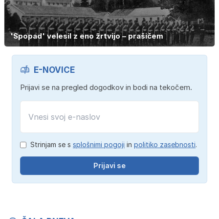
'Spopad' velesil z eno žrtvijo – prašičem
E-NOVICE
Prijavi se na pregled dogodkov in bodi na tekočem.
Strinjam se s
splošnimi pogoji
in
politiko zasebnosti
.
Prijavi se