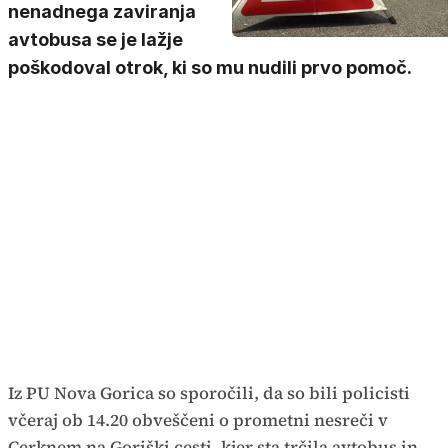
nenadnega zaviranja
avtobusa se je lažje
poškodoval otrok, ki so mu nudili prvo pomoč.
Iz PU Nova Gorica so sporočili, da so bili policisti
včeraj ob 14.20 obveščeni o prometni nesreči v
Cerknem na Goriški cesti, kjer sta trčila avtobus in