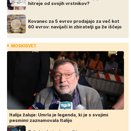
hitreje od svojih vrstnikov?
Kovanec za 5 evrov prodajajo za več kot
60 evrov: navijači in zbiratelji ga že iščejo
MOSKISVET
Italija žaluje: Umrla je legenda, ki je s svojimi
pesmimi zaznamovala Italijo