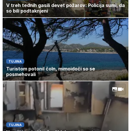
V treh tednih gasili devet požarov: Policija sumi, da
so bili podtaknjeni
TUJINA
Turistom potonil čoln, mimoidoči so se
posmehovali
TUJINA