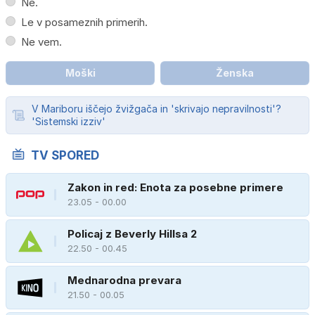
Ne.
Le v posameznih primerih.
Ne vem.
Moški
Ženska
V Mariboru iščejo žvižgača in 'skrivajo nepravilnosti'?
'Sistemski izziv'
TV SPORED
Zakon in red: Enota za posebne primere
23.05 - 00.00
Policaj z Beverly Hillsa 2
22.50 - 00.45
Mednarodna prevara
21.50 - 00.05