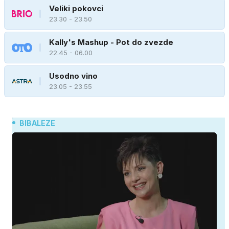
Veliki pokovci
23.30 - 23.50
Kally's Mashup - Pot do zvezde
22.45 - 06.00
Usodno vino
23.05 - 23.55
BIBALEZE