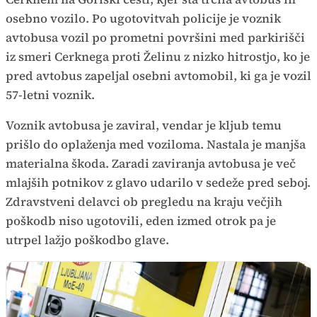
osebno vozilo. Po ugotovitvah policije je voznik
avtobusa vozil po prometni površini med parkirišči
iz smeri Cerknega proti Želinu z nizko hitrostjo, ko je
pred avtobus zapeljal osebni avtomobil, ki ga je vozil
57-letni voznik.
Voznik avtobusa je zaviral, vendar je kljub temu
prišlo do oplaženja med voziloma. Nastala je manjša
materialna škoda. Zaradi zaviranja avtobusa je več
mlajših potnikov z glavo udarilo v sedeže pred seboj.
Zdravstveni delavci ob pregledu na kraju večjih
poškodb niso ugotovili, eden izmed otrok pa je
utrpel lažjo poškodbo glave.