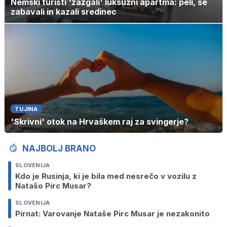
Nemški turisti 'zažgali' luksuzni apartma: peli, se
zabavali in kazali sredinec
TUJINA
'Skrivni' otok na Hrvaškem raj za svingerje?
NAJBOLJ BRANO
SLOVENIJA
Kdo je Rusinja, ki je bila med nesrečo v vozilu z
Natašo Pirc Musar?
SLOVENIJA
Pirnat: Varovanje Nataše Pirc Musar je nezakonito