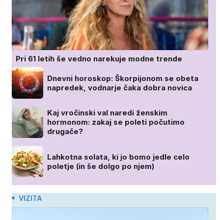
Pri 61 letih še vedno narekuje modne trende
Dnevni horoskop: Škorpijonom se obeta
napredek, vodnarje čaka dobra novica
Kaj vročinski val naredi ženskim
hormonom: zakaj se poleti počutimo
drugače?
Lahkotna solata, ki jo bomo jedle celo
poletje (in še dolgo po njem)
VIZITA