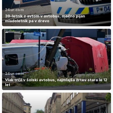
24ur.com
39-letnik z avtom v avtobus, močno pijan
mladoletnik pa v drevo
24ur.com
Vlak trčil v šolski avtobus, najmlajša žrtev stara le 12
let