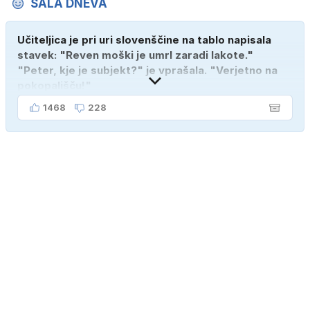
ŠALA DNEVA
Učiteljica je pri uri slovenščine na tablo napisala
stavek: "Reven moški je umrl zaradi lakote."
"Peter, kje je subjekt?" je vprašala. "Verjetno na
pokopališču!"
1468
228