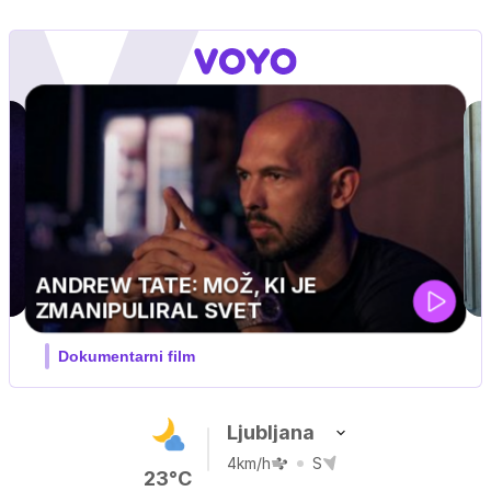
UEFA SUPERPOKAL
V živo na VOYO: sreda ob 20.30
Ljubljana
4km/h
S
23°C