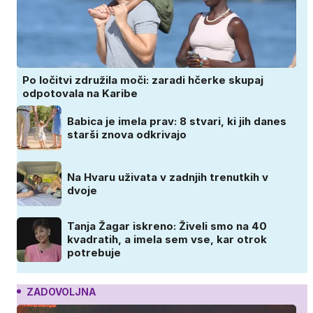
Po ločitvi združila moči: zaradi hčerke skupaj
odpotovala na Karibe
Babica je imela prav: 8 stvari, ki jih danes
starši znova odkrivajo
Na Hvaru uživata v zadnjih trenutkih v
dvoje
Tanja Žagar iskreno: Živeli smo na 40
kvadratih, a imela sem vse, kar otrok
potrebuje
ZADOVOLJNA