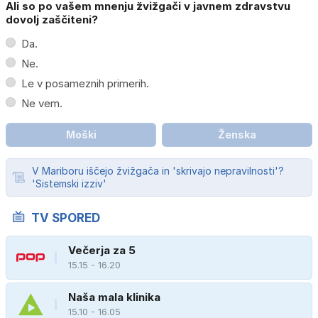
Ali so po vašem mnenju žvižgači v javnem zdravstvu
dovolj zaščiteni?
Da.
Ne.
Le v posameznih primerih.
Ne vem.
Moški
Ženska
V Mariboru iščejo žvižgača in 'skrivajo nepravilnosti'?
'Sistemski izziv'
TV SPORED
Večerja za 5
15.15 - 16.20
Naša mala klinika
15.10 - 16.05