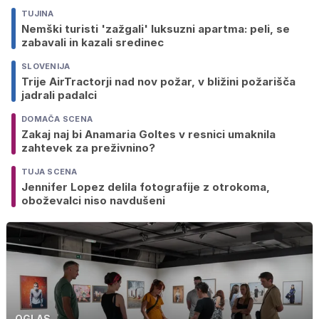
TUJINA
Nemški turisti 'zažgali' luksuzni apartma: peli, se
zabavali in kazali sredinec
SLOVENIJA
Trije AirTractorji nad nov požar, v bližini požarišča
jadrali padalci
DOMAČA SCENA
Zakaj naj bi Anamaria Goltes v resnici umaknila
zahtevek za preživnino?
TUJA SCENA
Jennifer Lopez delila fotografije z otrokoma,
oboževalci niso navdušeni
OGLAS