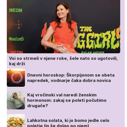
Vsi so strmeli v njene roke, šele nato so ugotovili,
kaj drži
Dnevni horoskop: Škorpijonom se obeta
napredek, vodnarje čaka dobra novica
Kaj vročinski val naredi ženskim
hormonom: zakaj se poleti počutimo
drugače?
Lahkotna solata, ki jo bomo jedle celo
poletje (in še dolgo po njem)