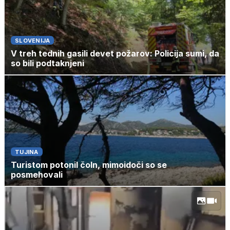
SLOVENIJA
V treh tednih gasili devet požarov: Policija sumi, da
so bili podtaknjeni
TUJINA
Turistom potonil čoln, mimoidoči so se
posmehovali