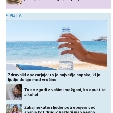
VIZITA
Zdravniki opozarjajo: to je največja napaka, ki jo
ljudje delajo med vročino
To se zgodi z vašimi možgani, ko opustite
alkohol
Zakaj nekateri ljudje potrebujejo več
spanja kot drugi? Razlogi niso vedno