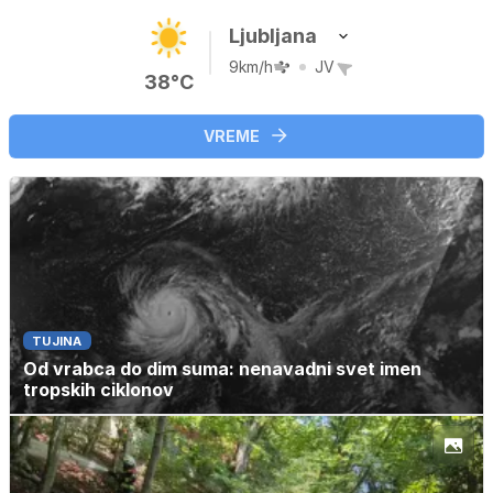
Ljubljana
9km/h
JV
38°C
VREME
TUJINA
Od vrabca do dim suma: nenavadni svet imen
tropskih ciklonov