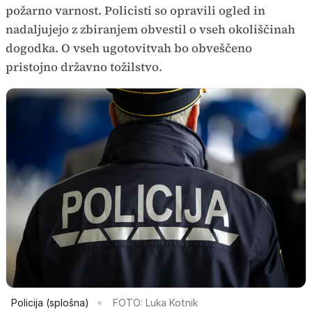
požarno varnost. Policisti so opravili ogled in
nadaljujejo z zbiranjem obvestil o vseh okoliščinah
dogodka. O vseh ugotovitvah bo obveščeno
pristojno državno tožilstvo.
Policija (splošna)
FOTO: Luka Kotnik