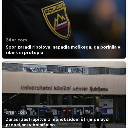
24ur.com
Spor zaradi ribolova: napadla moškega, ga porinila v
ribnik in pretepla
24ur.com
Zaradi zastrupitve z monoksidom štirje delavci
prepeljani v bolnišnico