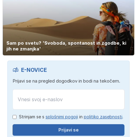
Sam po svetu? 'Svoboda, spontanost in zgodbe, ki
jih ne zmanjka'
E-NOVICE
Prijavi se na pregled dogodkov in bodi na tekočem.
Strinjam se s
splošnimi pogoji
in
politiko zasebnosti
.
Prijavi se