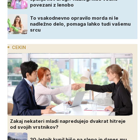
povezani z lenobo
To vsakodnevno opravilo morda ni le
nadležno delo, pomaga lahko tudi vašemu
srcu
CEKIN
Zakaj nekateri mladi napredujejo dvakrat hitreje
od svojih vrstnikov?
20-letnik kupil hišo na slepo in danes mu