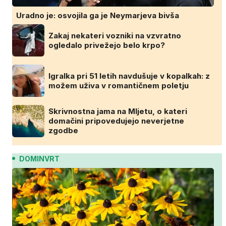
Uradno je: osvojila ga je Neymarjeva bivša
Zakaj nekateri vozniki na vzvratno
ogledalo privežejo belo krpo?
Igralka pri 51 letih navdušuje v kopalkah: z
možem uživa v romantičnem poletju
Skrivnostna jama na Mljetu, o kateri
domačini pripovedujejo neverjetne
zgodbe
DOMINVRT