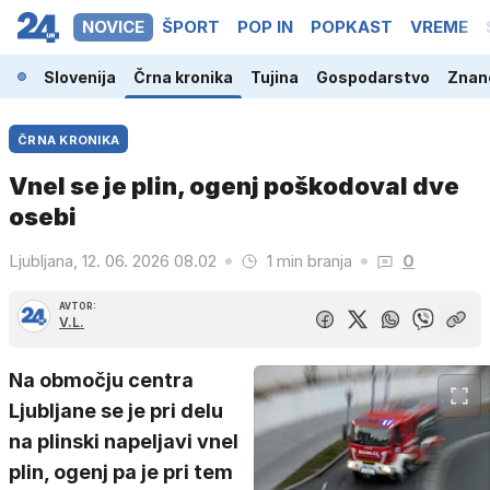
NOVICE
ŠPORT
POP IN
POPKAST
VREME
Slovenija
Črna kronika
Tujina
Gospodarstvo
Znano
ČRNA KRONIKA
Vnel se je plin, ogenj poškodoval dve
osebi
Ljubljana, 12. 06. 2026 08.02
1 min branja
0
AVTOR:
V.L.
Na območju centra
Ljubljane se je pri delu
na plinski napeljavi vnel
plin, ogenj pa je pri tem