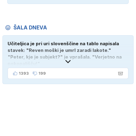
ŠALA DNEVA
Učiteljica je pri uri slovenščine na tablo napisala
stavek: "Reven moški je umrl zaradi lakote."
"Peter, kje je subjekt?" je vprašala. "Verjetno na
pokopališču!"
1393
199